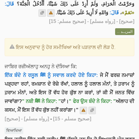
وَحَرَّمْتُ الْحَرَامَ، وَلَمْ أَزِدْ عَلَى ذَلِكَ شَيْئًا، أَأَدْخُلُ الْجَنَّةَ؟
قَالَ:
وَاللهِ لَا أَزِيدُ عَلَى ذَلِكَ شَيْئًا.
قَالَ:
،
«نَعَمْ»
] - [رواه مسلم] - [صحيح مسلم: 15]
صحيح
[
المزيــد ...
ਇਸ ਅਨੁਵਾਦ ਨੂੰ ਹੋਰ ਸਮੀਖਿਆ ਅਤੇ ਪੜਤਾਲ ਦੀ ਲੋੜ ਹੈ.
ਜਾਬਿਰ ਰਜ਼ੀਅੱਲਾਹੁ ਅਨਹੁ ਨੇ ਦੱਸਿਆ ਕਿ:
ਇੱਕ ਬੰਦੇ ਨੇ ਰਸੂਲ ﷺ ਨੂੰ ਸਵਾਲ ਕਰਦੇ ਹੋਏ ਕਿਹਾ:
ਜੇ ਮੈਂ ਫਰਜ਼ ਨਮਾਜ਼ਾਂ
ਪੜ੍ਹਦਾ ਰਹਾਂ, ਰਮਜ਼ਾਨ ਦੇ ਰੋਜ਼ੇ ਰੱਖਾਂ, ਹਲਾਲ ਨੂੰ ਹਲਾਲ ਮੰਨਾਂ, ਤੇ ਹ਼ਰਾਮ ਨੂੰ
ਹ਼ਰਾਮ ਮੰਨਾਂ, ਅਤੇ ਇਸ ਤੋਂ ਵੱਧ ਹੋਰ ਕੁੱਝ ਨਾ ਕਰਾਂ, ਤਾਂ ਕੀ ਮੈਂ ਜਨਤ ਵਿੱਚ
ਜਾਵਾਂਗਾ?
" ਨਬੀ ﷺ ਨੇ ਕਿਹਾ: "
ਹਾਂ।
" ਫੇਰ ਉਸ ਬੰਦੇ ਨੇ ਕਿਹਾ: "
ਅੱਲਾਹ ਦੀ
ਕਸਮ, ਮੈਂ ਇਸ ਤੋਂ ਵੱਧ ਕੁੱਝ ਨਹੀਂ ਕਰਾਂਗਾ।"
[صحيح]
- [رواه مسلم]
-
[صحيح مسلم - 15]
ਵਿਆਖਿਆ