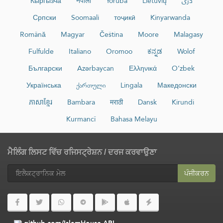
Кыргызча
नेपाली
Yorùbá
Lietuvių
دری
Српски
Soomaali
тоҷикӣ
Kinyarwanda
Română
Magyar
Čeština
Moore
Malagasy
Fulfulde
Italiano
Oromoo
ಕನ್ನಡ
Wolof
Български
Azərbaycan
Ελληνικά
O‘zbek
Українська
ქართული
Lingala
Македонски
ភាសាខ្មែរ
Bambara
मराठी
Dansk
Kirundi
Kurmancî
Bahasa Melayu
ਮੈਲਿੰਗ ਲਿਸਟ ਵਿੱਚ ਰਜਿਸਟ੍ਰੇਸ਼ਨ / ਦਰਜ ਕਰਵਾਉਣਾ
ਪੰਜੀਕਰਨ