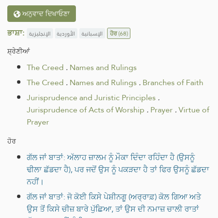
ਅਨੁਵਾਦ ਦਿਖਾਓਣਾ
ਭਾਸ਼ਾ:
الإنجليزية
الأوردية
الإسبانية
ਹੋਰ
(68)
ਸ਼੍ਰੇਣੀਆਂ
The Creed
.
Names and Rulings
The Creed
.
Names and Rulings
.
Branches of Faith
Jurisprudence and Juristic Principles
.
Jurisprudence of Acts of Worship
.
Prayer
.
Virtue of
Prayer
ਹੋਰ
ਗੱਲ ਜਾਂ ਬਾਤਾਂ: ਅੱਲਾਹ ਜ਼ਾਲਮ ਨੂੰ ਮੌਕਾ ਦਿੰਦਾ ਰਹਿੰਦਾ ਹੈ (ਉਸਨੂੰ
ਢੀਲਾ ਛੱਡਦਾ ਹੈ), ਪਰ ਜਦੋਂ ਉਸ ਨੂੰ ਪਕੜਦਾ ਹੈ ਤਾਂ ਫਿਰ ਉਸਨੂੰ ਛੱਡਦਾ
ਨਹੀਂ।
ਗੱਲ ਜਾਂ ਬਾਤਾਂ: ਜੋ ਕੋਈ ਕਿਸੇ ਪੇਸ਼ੀਨਗੂ (ਅਰ੍ਰਾਫ਼) ਕੋਲ ਗਿਆ ਅਤੇ
ਉਸ ਤੋਂ ਕਿਸੇ ਚੀਜ਼ ਬਾਰੇ ਪੁੱਛਿਆ, ਤਾਂ ਉਸ ਦੀ ਨਮਾਜ਼ ਚਾਲੀ ਰਾਤਾਂ