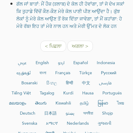
ਗੱਲ ਜਾਂ ਬਾਤਾਂ: ਮੈਂ ਹੌਜ਼ (ਤਲਾਬ) ਦੇ ਕੋਲ ਹੀ ਹੋਵਾਂਗਾ, ਤਾਂ ਜੋ ਦੇਖ ਸਕਾਂ
ਕਿ ਤੁਹਾਡੇ ਵਿੱਚੋਂ ਕੌਣ-ਕੌਣ ਮੇਰੇ ਕੋਲ ਪਾਣੀ ਪੀਣ ਆਉਂਦਾ ਹੈ। ਕੁੱਝ
ਲੋਕਾਂ ਨੂੰ ਮੇਰੇ ਕੋਲ ਆਉਣ ਤੋਂ ਰੋਕ ਦਿੱਤਾ ਜਾਵੇਗਾ, ਤਾਂ ਮੈਂ ਕਹਾਂਗਾ: ਹੇ
ਮੇਰੇ ਰੱਬ! ਇਹ ਤਾਂ ਮੇਰੇ ਨਾਲ ਹਨ ਅਤੇ ਮੇਰੀ ਉੱਮਤ ਦੇ ਲੋਕ ਹਨ
< ਪਿਛਲਾ
ਅਗਲਾ >
عربي
English
اردو
Español
Indonesia
ئۇيغۇرچە
বাংলা
Français
Türkçe
Русский
Bosanski
සිංහල
हिन्दी
中文
فارسی
Tiếng Việt
Tagalog
Kurdî
Hausa
Português
മലയാളം
తెలుగు
Kiswahili
தமிழ்
မြန်မာ
ไทย
Deutsch
日本語
پښتو
অসমীয়া
Shqip
Svenska
አማርኛ
Nederlands
ગુજરાતી