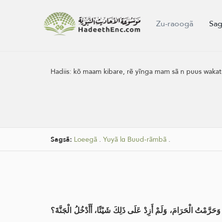
Zu-raoogã
Sag
Hadiis:
kõ maam kibare, rẽ yĩnga mam sã n pʋʋs wakat
Sagsã:
Loeegã
.
Yʋyã lɑ Bʋʋd-rãmbã
.
َرَّمْتُ الْحَرَامَ، وَلَمْ أَزِدْ عَلَى ذَلِكَ شَيْئًا، أَأَدْخُلُ الْجَنَّةَ؟