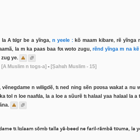
a A tɩlgr be a yĩnga,
n yeele :
kõ maam kibare, rẽ yĩnga 
aamã, la m ka paas baa fʋɩ woto zugu,
rẽnd yĩnga m na kẽ 
 zug ye.
 [A Muslim n togs-a]
-
[Ṣahɩɩh Muslim - 15]
 vẽnegdame n wiligdẽ, tɩ ned ning sẽn pʋʋsa wakat a nu wã 
 tol n loe naafɩla, la a loe a sũurẽ tɩ halaal yaa halaal la a
ãna.
ame tɩ lɩslaam sõmb talla yã-beed ne faril-rãmbã tʋuma, la y