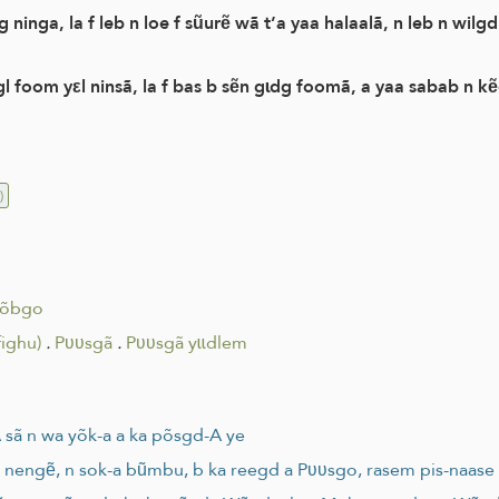
 ninga, la f leb n loe f sũurẽ wã t’a yaa halaalã, n leb n wilg
l foom yεl ninsã, la f bas b sẽn gɩdg foomã, a yaa sabab n k
)
kõbgo
ighu)
.
Pʋʋsgã
.
Pʋʋsgã yɩɩdlem
 sã n wa yõk-a a ka põsgd-A ye
d nengẽ, n sok-a bũmbu, b ka reegd a Pʋʋsgo, rasem pis-naase