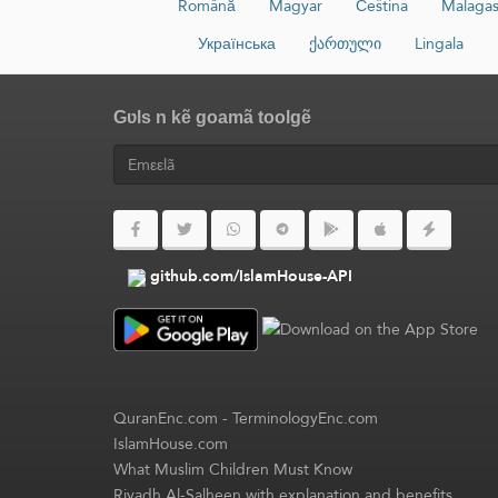
Română
Magyar
Čeština
Malaga
Українська
ქართული
Lingala
Gʋls n kẽ goamã toolgẽ
github.com/IslamHouse-API
QuranEnc.com
-
TerminologyEnc.com
IslamHouse.com
What Muslim Children Must Know
Riyadh Al-Salheen with explanation and benefits