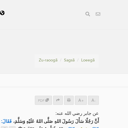
ã
Zu-raoogã
Sagsã
Loeegã
PDF
+
-
عن جابر رضي الله عنه:
أَنَّ رَجُلًا سَأَلَ رَسُولَ اللهِ صَلَّى اللهُ عَلَيْهِ وَسَلَّمَ،
فَقَالَ:
أ