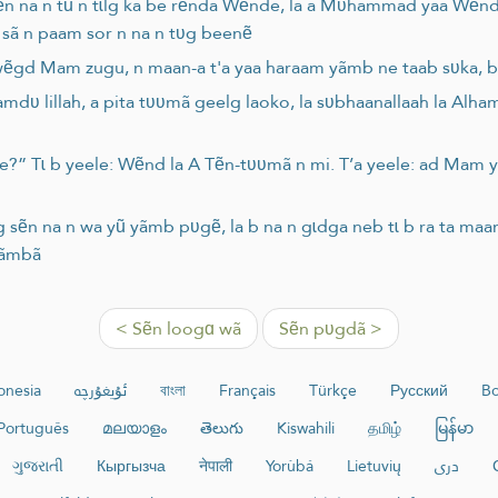
 sẽn na n tũ n tɩlg ka be rẽnda Wẽnde, la a Mʋhammad yaa Wẽnd 
f sã n paam sor n na n tʋg beenẽ
gd Mam zugu, n maan-a t'a yaa haraam yãmb ne taab sʋka, bɩ
hamdʋ lillah, a pita tʋʋmã geelg laoko, la sʋbhaanallaah la Alha
ele?” Tɩ b yeele: Wẽnd la A Tẽn-tʋʋmã n mi. T’a yeele: ad Ma
g sẽn na n wa yũ yãmb pʋgẽ, la b na n gɩdga neb tɩ b ra ta ma
rãmbã
< Sẽn loogɑ wã
Sẽn pʋgdã >
onesia
ئۇيغۇرچە
বাংলা
Français
Türkçe
Русский
Bo
Português
മലയാളം
తెలుగు
Kiswahili
தமிழ்
မြန်မာ
ગુજરાતી
Кыргызча
नेपाली
Yorùbá
Lietuvių
دری