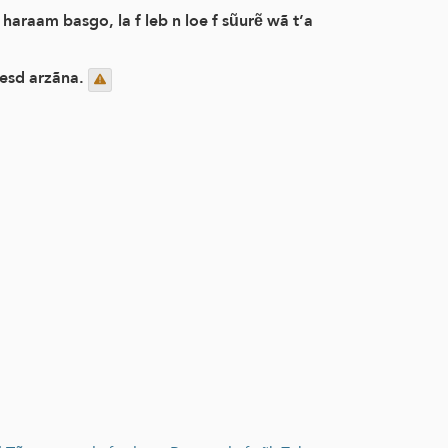
d haraam basgo, la f leb n loe f sũurẽ wã t’a
ẽesd arzãna.