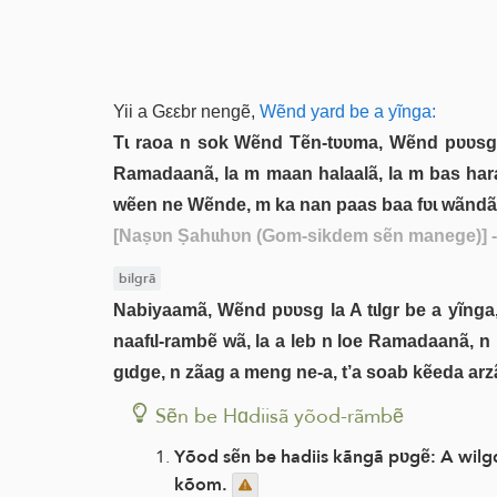
Yii a Gεεbr nengẽ,
Wẽnd yard be a yĩnga:
Tɩ raoa n sok Wẽnd Tẽn-tʋʋma, Wẽnd pʋʋsg l
Ramadaanã, la m maan halaalã, la m bas har
wẽen ne Wẽnde, m ka nan paas baa fʋɩ wãndã
[Naṣʋn Ṣahɩɩhʋn (Gom-sikdem sẽn manege)]
-
bilgrã
Nabiyaamã, Wẽnd pʋʋsg la A tɩlgr be a yĩnga,
naafɩl-rambẽ wã, la a leb n loe Ramadaanã, n ka
gɩdge, n zãag a meng ne-a, t’a soab kẽeda arz
Sẽn be Hɑdiisã yõod-rãmbẽ
Yõod sẽn be hadiis kãngã pʋgẽ: A wilgd
kõom.