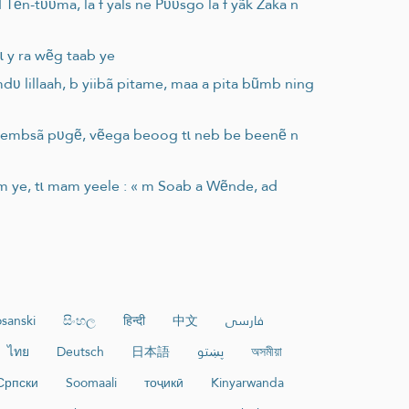
Tẽn-tʋʋma, la f yals ne Pʋʋsgo la f yãk Zaka n
 y ra wẽg taab ye
mdʋ lillaah, b yiibã pitame, maa a pita bũmb ning
m yembsã pʋgẽ, vẽega beoog tɩ neb be beenẽ n
am ye, tɩ mam yeele : « m Soab a Wẽnde, ad
sanski
සිංහල
हिन्दी
中文
فارسی
ไทย
Deutsch
日本語
پښتو
অসমীয়া
Српски
Soomaali
тоҷикӣ
Kinyarwanda