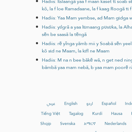
Hadiis: lɩslaangã yaa f maan kaset tɩ soab
kõ, la f loe Ramadaane, la f kaag Roogã tɩ 
Hadiis: Yaa Mam yembse, ad Mam gɩdga wẽ
Hadiis: yɩlgrã a yaa lɩɩmaang pʋsʋka, la Al
sẽn be saasã la tẽngã
Hadiis: rẽ yĩnga yãmb mii y Soabã sẽn ye
kõ sɩd ne Maam, la kɩfl ne Maam
Hadiis: M na n bee bãkẽ wã, n get ned nin
bãmbã yaa mam nebã, b yaa mam poorẽ 
عربي
English
اردو
Español
Ind
Tiếng Việt
Tagalog
Kurdî
Hausa
Shqip
Svenska
አማርኛ
Nederlands