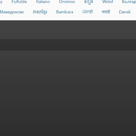
sy
Fulfulde
Italiano
Oromoo
ಕನ್ನಡ
Wolof
Българ
Македонски
ភាសាខ្មែរ
Bambara
ਪੰਜਾਬੀ
मराठी
Dansk