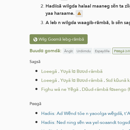
Hadiisã wilgda halaal maaneg sẽn ta zĩig
yaa haraame.
A leb n wilgda waagib-rãmbã, b sẽn sag
Wilg Goɑmã lebg-rãmbã
Buudɑ gomdã:
Ãnglε
Urdiimdu
Espayõlle
Pɑɑgã
(68
Sagsã
Loeegã
.
Yʋyã lɑ Bʋʋd-rãmbã
Loeegã
.
Yʋyã lɑ Bʋʋd-rãmbã
.
Sɩd kũunã 
Fighu wã ne Yẽgã
.
Dũud-rãmbã fɑsengo (f
Pɑɑgã
Hadiis: Ad Wẽnd tõe n yaoolga wẽgdã, t'A
Hadiis: Ned ning sẽn wa yel-soaandɩ togs