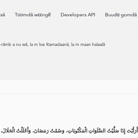
sã
Tʋʋmdã wεεngẽ
Developers API
Buudɑ gomd
-rãmb a nu wã, la m loe Ramadaanã, la m maan halaalã
َرَأَيْتَ إِذَا صَلَّيْتُ الصَّلَوَاتِ الْمَكْتُوبَاتِ، وَصُمْتُ رَمَضَانَ، وَأَحْلَلْتُ الْحَلَالَ، وَح