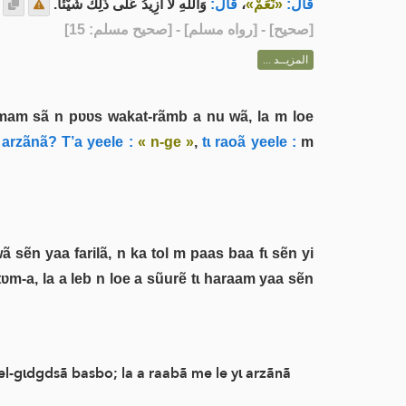
وَاللهِ لَا أَزِيدُ عَلَى ذَلِكَ شَيْئًا.
قَالَ:
،
«نَعَمْ»
قَالَ:
] - [رواه مسلم] - [صحيح مسلم: 15]
صحيح
[
المزيــد ...
mam sã n pʋʋs wakat-rãmb a nu wã, la m loe
arzãnã? T’a yeele :
« n-ge »
,
tɩ raoã yeele :
m
sẽn yaa farilã, n ka tol m paas baa fɩ sẽn yi
 tʋm-a, la a leb n loe a sũurẽ tɩ haraam yaa sẽn
el-gɩdgdsã basbo; la a raabã me le yɩ arzãnã