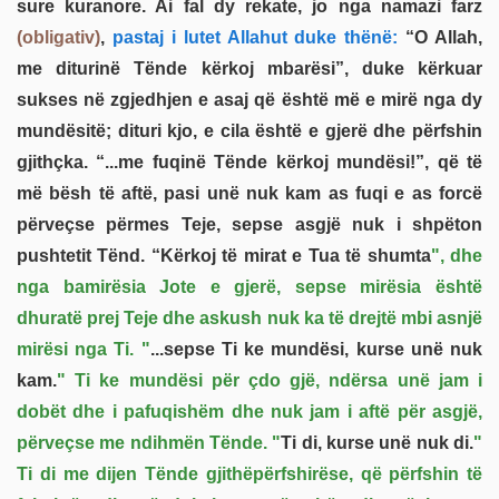
sure kuranore. Ai fal dy rekate, jo nga namazi farz
(obligativ)
,
pastaj i lutet Allahut duke thënë:
“O Allah,
me diturinë Tënde kërkoj mbarësi”, duke kërkuar
sukses në zgjedhjen e asaj që është më e mirë nga dy
mundësitë; dituri kjo, e cila është e gjerë dhe përfshin
gjithçka. “...me fuqinë Tënde kërkoj mundësi!”, që të
më bësh të aftë, pasi unë nuk kam as fuqi e as forcë
përveçse përmes Teje, sepse asgjë nuk i shpëton
pushtetit Tënd. “Kërkoj të mirat e Tua të shumta
", dhe
nga bamirësia Jote e gjerë, sepse mirësia është
dhuratë prej Teje dhe askush nuk ka të drejtë mbi asnjë
mirësi nga Ti. "
...sepse Ti ke mundësi, kurse unë nuk
kam.
" Ti ke mundësi për çdo gjë, ndërsa unë jam i
dobët dhe i pafuqishëm dhe nuk jam i aftë për asgjë,
përveçse me ndihmën Tënde. "
Ti di, kurse unë nuk di.
"
Ti di me dijen Tënde gjithëpërfshirëse, që përfshin të