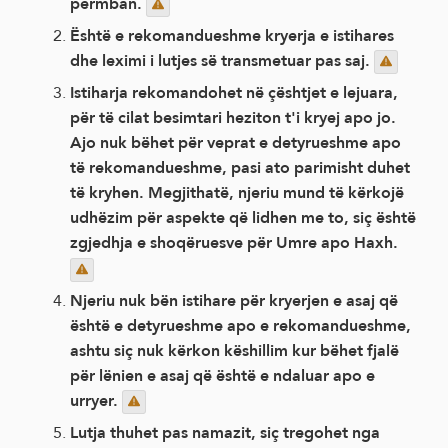
përmban.
Është e rekomandueshme kryerja e istihares
dhe leximi i lutjes së transmetuar pas saj.
Istiharja rekomandohet në çështjet e lejuara,
për të cilat besimtari heziton t'i kryej apo jo.
Ajo nuk bëhet për veprat e detyrueshme apo
të rekomandueshme, pasi ato parimisht duhet
të kryhen. Megjithatë, njeriu mund të kërkojë
udhëzim për aspekte që lidhen me to, siç është
zgjedhja e shoqëruesve për Umre apo Haxh.
Njeriu nuk bën istihare për kryerjen e asaj që
është e detyrueshme apo e rekomandueshme,
ashtu siç nuk kërkon këshillim kur bëhet fjalë
për lënien e asaj që është e ndaluar apo e
urryer.
Lutja thuhet pas namazit, siç tregohet nga