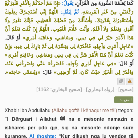
كَمَا يُعَلِّمُنَا السُّورَةَ مِنَ الْقُرْآنِ،
يَقُولُ:
«إِذَا هَمَّ أَحَدُكُمْ بِالْأَمْرِ فَلْيَرْكَعْ
رَكْعَتَيْنِ مِنْ غَيْرِ الْفَرِيضَةِ،
ثُمَّ لِيَقُلِ:
اللَّهُمَّ إِنِّي أَسْتَخِيرُكَ بِعِلْمِكَ
وَأَسْتَقْدِرُكَ بِقُدْرَتِكَ، وَأَسْأَلُكَ مِنْ فَضْلِكَ الْعَظِيمِ، فَإِنَّكَ تَقْدِرُ وَلَا
أَقْدِرُ، وَتَعْلَمُ وَلَا أَعْلَمُ، وَأَنْتَ عَلَّامُ الْغُيُوبِ، اللَّهُمَّ إِنْ كُنْتَ تَعْلَمُ أَنَّ
هَذَا الْأَمْرَ خَيْرٌ لِي فِي دِينِي، وَمَعَاشِي، وَعَاقِبَةِ أَمْرِي»
أَوْ قَالَ:
«عَاجِلِ أَمْرِي وَآجِلِهِ، فَاقْدُرْهُ لِي وَيَسِّرْهُ لِي ثُمَّ بَارِكْ لِي فِيهِ، وَإِنْ
كُنْتَ تَعْلَمُ أَنَّ هَذَا الْأَمْرَ شَرٌّ لِي فِي دِينِي وَمَعَاشِي وَعَاقِبَةِ أَمْرِي»
أَوْ قَالَ:
«فِي عَاجِلِ أَمْرِي وَآجِلِهِ، فَاصْرِفْهُ عَنِّي وَاصْرِفْنِي عَنْهُ،
.
«وَيُسَمِّي حَاجَتَه»
قَالَ:
وَاقْدُرْ لِي الْخَيْرَ حَيْثُ كَانَ، ثُمَّ أَرْضِنِي»
] - [رواه البخاري] - [صحيح البخاري: 1162]
صحيح
[
المزيــد ...
Xhabir ibn Abdullahu
(Allahu qoftë i kënaqur me të!)
tregon:
“I Dërguari i Allahut ﷺ na e mësonte namazin e
istihares për çdo gjë, siç na mësonte ndonjë sure
kuranore.
Ai thoshte:
“Kur dikush nga ju vendos të