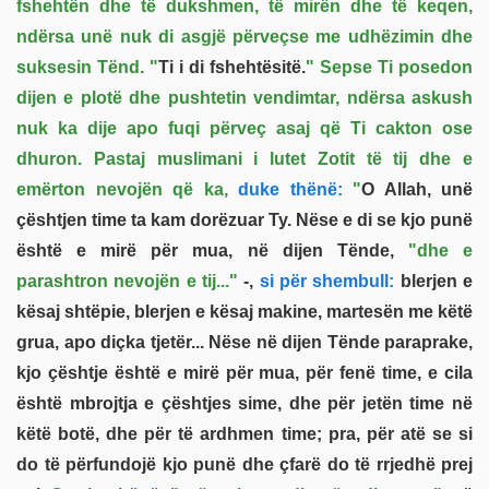
fshehtën dhe të dukshmen, të mirën dhe të keqen,
ndërsa unë nuk di asgjë përveçse me udhëzimin dhe
suksesin Tënd. "
Ti i di fshehtësitë.
" Sepse Ti posedon
dijen e plotë dhe pushtetin vendimtar, ndërsa askush
nuk ka dije apo fuqi përveç asaj që Ti cakton ose
dhuron. Pastaj muslimani i lutet Zotit të tij dhe e
emërton nevojën që ka,
duke thënë:
"
O Allah, unë
çështjen time ta kam dorëzuar Ty. Nëse e di se kjo punë
është e mirë për mua, në dijen Tënde,
"dhe e
parashtron nevojën e tij..."
-,
si për shembull:
blerjen e
kësaj shtëpie, blerjen e kësaj makine, martesën me këtë
grua, apo diçka tjetër... Nëse në dijen Tënde paraprake,
kjo çështje është e mirë për mua, për fenë time, e cila
është mbrojtja e çështjes sime, dhe për jetën time në
këtë botë, dhe për të ardhmen time; pra, për atë se si
do të përfundojë kjo punë dhe çfarë do të rrjedhë prej