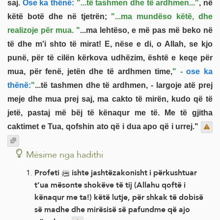
saj.
Ose ka thënë:
"...të tashmen dhe të ardhmen..."
, në
këtë botë dhe në tjetrën;
"...ma mundëso këtë, dhe
realizoje për mua. "
...ma lehtëso, e më pas më beko në
të dhe m'i shto të mirat! E, nëse e di, o Allah, se kjo
punë, për të cilën kërkova udhëzim, është e keqe për
mua, për fenë, jetën dhe të ardhmen time,
" -
ose ka
thënë:
"
...të tashmen dhe të ardhmen, - largoje atë prej
meje dhe mua prej saj, ma cakto të mirën, kudo që të
jetë, pastaj më bëj të kënaqur me të. Me të gjitha
caktimet e Tua, qofshin ato që i dua apo që i urrej."
Mësime nga hadithi
Profeti ﷺ ishte jashtëzakonisht i përkushtuar
t’ua mësonte shokëve të tij (Allahu qoftë i
kënaqur me ta!) këtë lutje, për shkak të dobisë
së madhe dhe mirësisë së pafundme që ajo