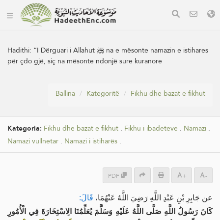
Hadithi:
“I Dërguari i Allahut ﷺ na e mësonte namazin e istihares
për çdo gjë, siç na mësonte ndonjë sure kuranore
Ballina
Kategoritë
Fikhu dhe bazat e fikhut
Kategoria:
Fikhu dhe bazat e fikhut
.
Fikhu i ibadeteve
.
Namazi
.
Namazi vullnetar
.
Namazi i istiharës
.
PDF
+
-
عن جَابِرِ بْنِ عَبْدِ اللَّهِ رَضِيَ اللَّهُ عَنْهُمَا،
قَالَ:
كَانَ رَسُولُ اللَّهِ صَلَّى اللَّهُ عَلَيْهِ وَسَلَّمَ يُعَلِّمُنَا الِاسْتِخَارَةَ فِي الْأُمُورِ