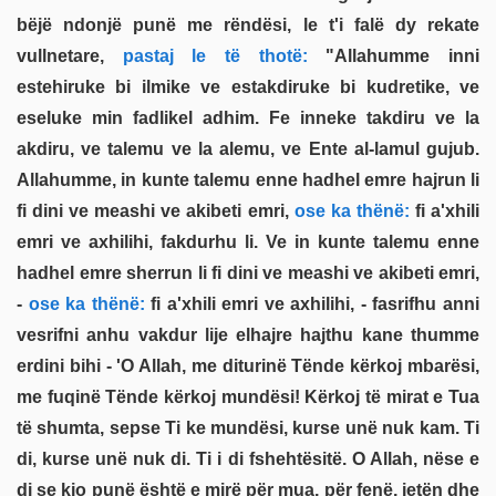
bëjë ndonjë punë me rëndësi, le t'i falë dy rekate
vullnetare,
pastaj le të thotë:
"Allahumme inni
estehiruke bi ilmike ve estakdiruke bi kudretike, ve
eseluke min fadlikel adhim. Fe inneke takdiru ve la
akdiru, ve talemu ve la alemu, ve Ente al-lamul gujub.
Allahumme, in kunte talemu enne hadhel emre hajrun li
fi dini ve meashi ve akibeti emri,
ose ka thënë:
fi a'xhili
emri ve axhilihi, fakdurhu li. Ve in kunte talemu enne
hadhel emre sherrun li fi dini ve meashi ve akibeti emri,
-
ose ka thënë:
fi a'xhili emri ve axhilihi, - fasrifhu anni
vesrifni anhu vakdur lije elhajre hajthu kane thumme
erdini bihi - 'O Allah, me diturinë Tënde kërkoj mbarësi,
me fuqinë Tënde kërkoj mundësi! Kërkoj të mirat e Tua
të shumta, sepse Ti ke mundësi, kurse unë nuk kam. Ti
di, kurse unë nuk di. Ti i di fshehtësitë. O Allah, nëse e
di se kjo punë është e mirë për mua, për fenë, jetën dhe