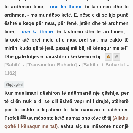
të ardhmen time, -
ose ka thënë:
të tashmen dhe të
ardhmen, - ma mundëso këtë. E, nëse e di se kjo punë
është e keqe për mua, për fenë, jetën dhe të ardhmen
time, -
ose ka thënë:
të tashmen dhe të ardhmen, -
largoje atë prej meje dhe mua prej saj, ma cakto të
mirën, kudo që të jetë, pastaj më bëj të kënaqur me të!”
Dhe gjatë lutjes e parashtron kërkesën e tij.”
[Sahih]
- [Transmeton Buhariu]
-
[Sahihu i Buhariut -
1162]
Shpjegimi
Kur muslimani dëshiron të ndërmarrë një çështje, për
të cilën nuk e di se cili është veprimi i drejtë, atëherë
për të është e ligjshme të falë namazin e istihares.
Profeti ﷺ ua mësonte këtë namaz shokëve të tij
(Allahu
qoftë i kënaqur me ta!)
, ashtu siç ua mësonte ndonjë