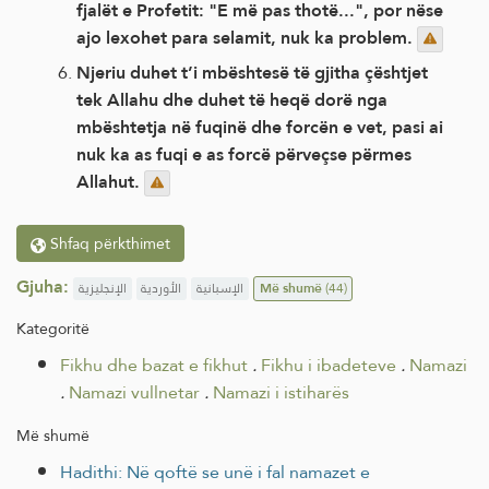
fjalët e Profetit: "E më pas thotë...", por nëse
ajo lexohet para selamit, nuk ka problem.
Njeriu duhet t’i mbështesë të gjitha çështjet
tek Allahu dhe duhet të heqë dorë nga
mbështetja në fuqinë dhe forcën e vet, pasi ai
nuk ka as fuqi e as forcë përveçse përmes
Allahut.
Shfaq përkthimet
Gjuha:
الإنجليزية
الأوردية
الإسبانية
Më shumë
(44)
Kategoritë
Fikhu dhe bazat e fikhut
.
Fikhu i ibadeteve
.
Namazi
.
Namazi vullnetar
.
Namazi i istiharës
Më shumë
Hadithi: Në qoftë se unë i fal namazet e