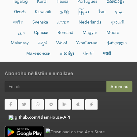
Tagalog
Kurdî
Hausa
Português
മലയാളം
తెలుగు
Kiswahili
தமிழ்
မြန်မာ
ไทย
پښتو
অসমীয়া
Svenska
አማርኛ
Nederlands
ગુજરાતી
دری
Српски
Română
Magyar
Moore
Malagasy
ಕನ್ನಡ
Wolof
Українська
ქართული
Македонски
ភាសាខ្មែរ
ਪੰਜਾਬੀ
मराठी
Abonohu në listën e emailave
Abonohu
github.com/IslamHouse-API