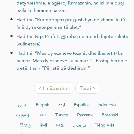
detyrueshme, e agjëroj Ramazanin, hallallin e quaj
hallall e haramin haram
Hadithi: “Kur ndonjëri prej jush hyn në xhami, le t'i
falë dy rekate para se të ulet.”
Hadithi: Nga Profeti ﷺ mbaj në mend dhjetë rekate
(vullnetare)
Hadithi: “Mes dy ezaneve (ezanit dhe ikametit) ka
namaz. Mes dy ezaneve ka namaz.” - Pastaj, herën e
tretë, tha: - “Për atë që dëshiron.”
< I mëparshmi
Tjetri >
عربي
English
اردو
Español
Indonesia
ئۇيغۇرچە
বাংলা
Türkçe
Русский
Bosanski
සිංහල
हिन्दी
中文
فارسی
Tiếng Việt