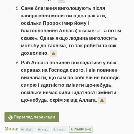
Саме благання виголошують після
завершення молитви в два рак'ати,
оскільки Пророк (мир йому і
благословення Аллага) сказав: «...а потім
скаже». Однак якщо людина виголосить
мольбу до тасліма, то так робити також
дохволено.
Раб Аллага повинен покладатися у всіх
справах на Господа свого, і він повинен
визнавати, що сам по собі він не володіє
силою і здатністю змінити що-небудь,
оскільки немає сили і здатності змінити
що-небудь, окрім як від Аллага.
Перегляд перекладів
Мова:
الإنجليزية
الأوردية
الإسبانية
Більше
(44)