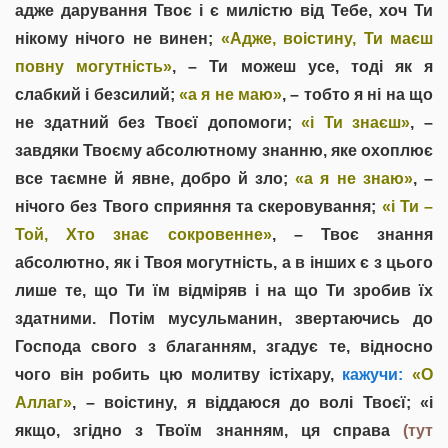
адже дарування Твоє і є милістю від Тебе, хоч Ти
нікому нічого не винен;
«Адже, воістину, Ти маєш
повну могутність»
, – Ти можеш усе, тоді як я
слабкий і безсилий;
«а я не маю»
, – тобто я ні на що
не здатний без Твоєї допомоги;
«і Ти знаєш»
, –
завдяки Твоєму абсолютному знанню, яке охоплює
все таємне й явне, добро й зло;
«а я не знаю»
, –
нічого без Твого сприяння та скеровування;
«і Ти –
Той, Хто знає сокровенне»
, – Твоє знання
абсолютно, як і Твоя могутність, а в інших є з цього
лише те, що Ти їм відміряв і на що Ти зробив їх
здатними. Потім мусульманин, звертаючись до
Господа свого з благанням, згадує те, відносно
чого він робить цю молитву істіхару,
кажучи:
«О
Аллаг»
, – воістину, я віддаюся до волі Твоєї; «і
якщо, згідно з Твоїм знанням, ця справа
(тут