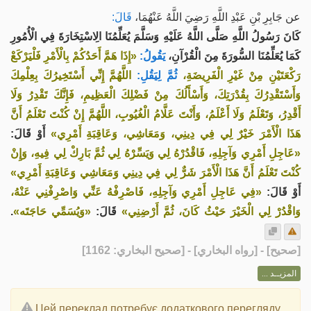
عن جَابِرِ بْنِ عَبْدِ اللَّهِ رَضِيَ اللَّهُ عَنْهُمَا،
قَالَ:
كَانَ رَسُولُ اللَّهِ صَلَّى اللَّهُ عَلَيْهِ وَسَلَّمَ يُعَلِّمُنَا الِاسْتِخَارَةَ فِي الْأُمُورِ
كَمَا يُعَلِّمُنَا السُّورَةَ مِنَ الْقُرْآنِ،
يَقُولُ:
«إِذَا هَمَّ أَحَدُكُمْ بِالْأَمْرِ فَلْيَرْكَعْ
رَكْعَتَيْنِ مِنْ غَيْرِ الْفَرِيضَةِ،
ثُمَّ لِيَقُلِ:
اللَّهُمَّ إِنِّي أَسْتَخِيرُكَ بِعِلْمِكَ
وَأَسْتَقْدِرُكَ بِقُدْرَتِكَ، وَأَسْأَلُكَ مِنْ فَضْلِكَ الْعَظِيمِ، فَإِنَّكَ تَقْدِرُ وَلَا
أَقْدِرُ، وَتَعْلَمُ وَلَا أَعْلَمُ، وَأَنْتَ عَلَّامُ الْغُيُوبِ، اللَّهُمَّ إِنْ كُنْتَ تَعْلَمُ أَنَّ
هَذَا الْأَمْرَ خَيْرٌ لِي فِي دِينِي، وَمَعَاشِي، وَعَاقِبَةِ أَمْرِي»
أَوْ قَالَ:
«عَاجِلِ أَمْرِي وَآجِلِهِ، فَاقْدُرْهُ لِي وَيَسِّرْهُ لِي ثُمَّ بَارِكْ لِي فِيهِ، وَإِنْ
كُنْتَ تَعْلَمُ أَنَّ هَذَا الْأَمْرَ شَرٌّ لِي فِي دِينِي وَمَعَاشِي وَعَاقِبَةِ أَمْرِي»
أَوْ قَالَ:
«فِي عَاجِلِ أَمْرِي وَآجِلِهِ، فَاصْرِفْهُ عَنِّي وَاصْرِفْنِي عَنْهُ،
.
«وَيُسَمِّي حَاجَتَه»
قَالَ:
وَاقْدُرْ لِي الْخَيْرَ حَيْثُ كَانَ، ثُمَّ أَرْضِنِي»
] - [رواه البخاري] - [صحيح البخاري: 1162]
صحيح
[
المزيــد ...
Цей переклад потребує додаткового перегляду