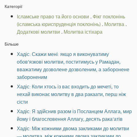
Категорії
Ісламське право та його основи
.
Фікг поклонінь
(ісламська юриспруденція поклонінь)
.
Молитва
.
Додаткові молитви
.
Молитва істіхара
Більше
Хадіс: Скажи мені: якщо я виконуватиму
обов’язкові молитви, поститимусь у Рамадан,
вважатиму дозволене дозволеним, а заборонене
забороненим
Хадіс: Коли хтось із вас входить до мечеті, то
нехай виконає молитву в два ракаати, перш ніж
сісти
Хадіс: Я здійснив разом із Посланцем Аллага, мир
йому і благословення Аллагу, десять рака'атів
Хадіс: Між кожними двома закликами до молитви
— молитва, між кожними двома закликами до