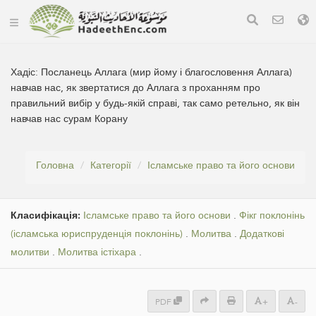
Хадіс:
Посланець Аллага (мир йому і благословення Аллага)
навчав нас, як звертатися до Аллага з проханням про
правильний вибір у будь-якій справі, так само ретельно, як він
навчав нас сурам Корану
Головна
Категорії
Ісламське право та його основи
Класифікація:
Ісламське право та його основи
.
Фікг поклонінь
(ісламська юриспруденція поклонінь)
.
Молитва
.
Додаткові
молитви
.
Молитва істіхара
.
PDF
+
-