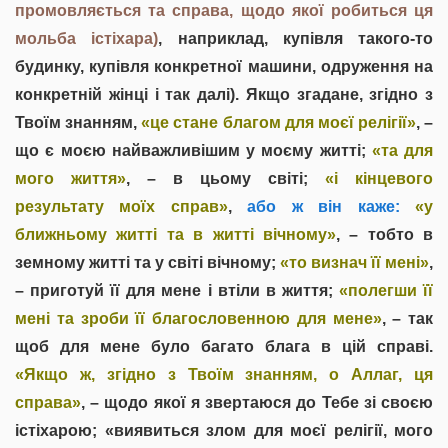
промовляється та справа, щодо якої робиться ця
мольба істіхара)
, наприклад, купівля такого-то
будинку, купівля конкретної машини, одруження на
конкретній жінці і так далі). Якщо згадане, згідно з
Твоїм знанням,
«це стане благом для моєї релігії»
, –
що є моєю найважливішим у моєму житті;
«та для
мого життя»
, – в цьому світі;
«і кінцевого
результату моїх справ»
,
або ж він каже:
«у
ближньому житті та в житті вічному»
, – тобто в
земному житті та у світі вічному;
«то визнач її мені»
,
– приготуй її для мене і втіли в життя;
«полегши її
мені та зроби її благословенною для мене»
, – так
щоб для мене було багато блага в цій справі.
«Якщо ж, згідно з Твоїм знанням, о Аллаг, ця
справа»
, – щодо якої я звертаюся до Тебе зі своєю
істіхарою; «виявиться злом для моєї релігії, мого