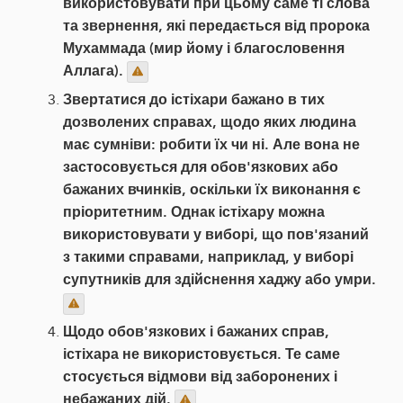
використовувати при цьому саме ті слова
та звернення, які передається від пророка
Мухаммада (мир йому і благословення
Аллага).
Звертатися до істіхари бажано в тих
дозволених справах, щодо яких людина
має сумніви: робити їх чи ні. Але вона не
застосовується для обов'язкових або
бажаних вчинків, оскільки їх виконання є
пріоритетним. Однак істіхару можна
використовувати у виборі, що пов'язаний
з такими справами, наприклад, у виборі
супутників для здійснення хаджу або умри.
Щодо обов'язкових і бажаних справ,
істіхара не використовується. Те саме
стосується відмови від заборонених і
небажаних дій.