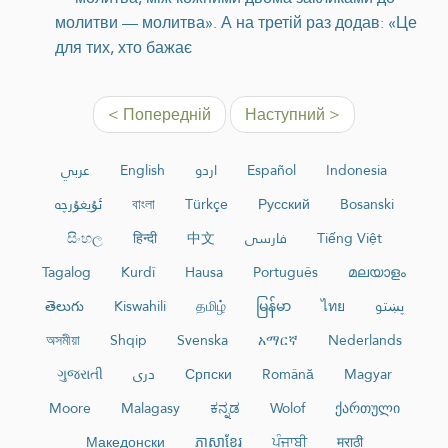
молитви — молитва». А на третій раз додав: «Це
для тих, хто бажає
< Попередній
Наступний >
عربي
English
اردو
Español
Indonesia
ئۇيغۇرچە
বাংলা
Türkçe
Русский
Bosanski
සිංහල
हिन्दी
中文
فارسی
Tiếng Việt
Tagalog
Kurdî
Hausa
Português
മലയാളം
తెలుగు
Kiswahili
தமிழ்
မြန်မာ
ไทย
پښتو
অসমীয়া
Shqip
Svenska
አማርኛ
Nederlands
ગુજરાતી
دری
Српски
Română
Magyar
Moore
Malagasy
ಕನ್ನಡ
Wolof
ქართული
Македонски
ភាសាខ្មែរ
ਪੰਜਾਬੀ
मराठी