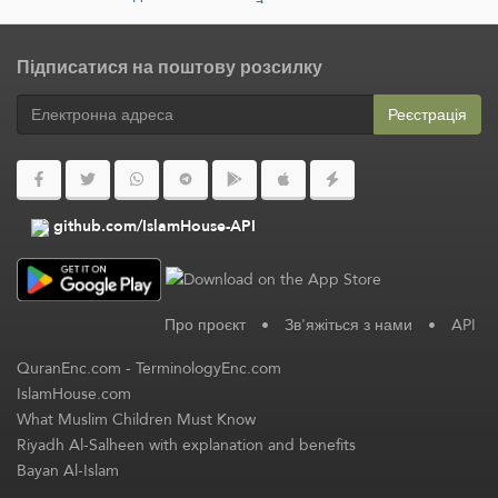
Підписатися на поштову розсилку
Реєстрація
github.com/IslamHouse-API
Про проєкт
•
Зв'яжіться з нами
•
API
QuranEnc.com
-
TerminologyEnc.com
IslamHouse.com
What Muslim Children Must Know
Riyadh Al-Salheen with explanation and benefits
Bayan Al-Islam