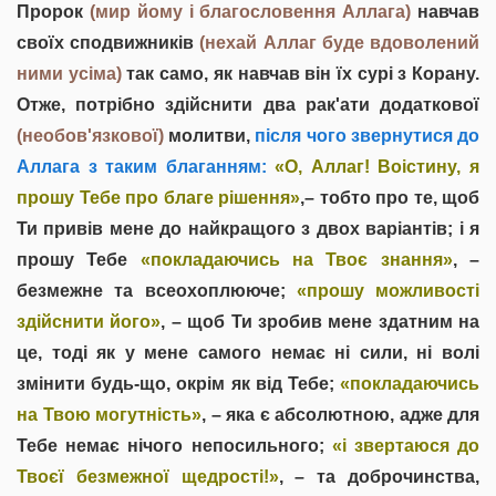
Пророк
(мир йому і благословення Аллага)
навчав
своїх сподвижників
(нехай Аллаг буде вдоволений
ними усіма)
так само, як навчав він їх сурі з Корану.
Отже, потрібно здійснити два рак'ати додаткової
(необов'язкової)
молитви,
після чого звернутися до
Аллага з таким благанням:
«О, Аллаг! Воістину, я
прошу Тебе про благе рішення»
,– тобто про те, щоб
Ти привів мене до найкращого з двох варіантів; і я
прошу Тебе
«покладаючись на Твоє знання»
, –
безмежне та всеохоплююче;
«прошу можливості
здійснити його»
, – щоб Ти зробив мене здатним на
це, тоді як у мене самого немає ні сили, ні волі
змінити будь-що, окрім як від Тебе;
«покладаючись
на Твою могутність»
, – яка є абсолютною, адже для
Тебе немає нічого непосильного;
«і звертаюся до
Твоєї безмежної щедрості!»
, – та доброчинства,