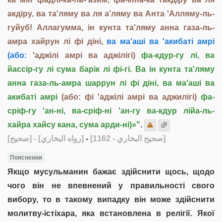
акдіру, ва та'ляму ва ля а'ляму ва Анта 'Алляму-ль-
гуйуб! Аллагумма, ін кунта та'ляму анна газа-ль-
амра хайрун лі фі дінi,
ва ма'аші ва 'акибаті амрі
(або:
'аджілі амрі ва аджілігі)
фа-кдур-гу лі, ва
йассір-гу лі сума барік лі фі-гі. Ва ін кунта та'ляму
анна газа-ль-амра шаррун лі фі діні, ва ма'аші ва
акибаті амрі
(або: фі 'аджілі амрі ва аджилігі)
фа-
сріф-гу 'ан-ні, ва-сріф-ні 'ан-гу ва-кдур лійа-ль-
хайра хайсу кана, сума арди-ні)»"
.
[صحيح]
- [رواه البخاري]
-
[صحيح البخاري - 1162]
Пояснення
Якщо мусульманин бажає здійснити щось, щодо
чого він не впевнений у правильності свого
вибору, то в такому випадку він може здійснити
молитву-істіхара, яка встановлена в релігії. Якої