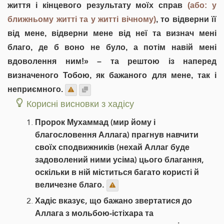
життя і кінцевого результату моїх справ
(або: у
ближньому житті та у житті вічному)
, то відверни її
від мене, відверни мене від неї та визнач мені
благо, де б воно не було, а потім навій мені
вдоволення ним!» – та рештою із наперед
визначеного Тобою, як бажаного для мене, так і
неприємного.
Корисні висновки з хадісу
Пророк Мухаммад (мир йому і
благословення Аллага) прагнув навчити
своїх сподвижників (нехай Аллаг буде
задоволений ними усіма) цього благання,
оскільки в ній міститься багато користі й
величезне благо.
Хадіс вказує, що бажано звертатися до
Аллага з мольбою-істіхара та