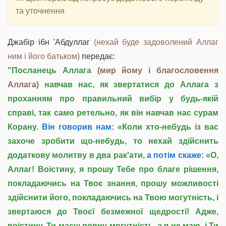
та уточнення.
Джабір ібн 'Абдуллаг
(нехай буде задоволений Аллаг
ним і його батьком)
передає:
"Посланець Аллага
(мир йому і благословення
Аллага)
навчав нас, як звертатися до Аллага з
проханням про правильний вибір у будь-якій
справі, так само ретельно, як він навчав нас сурам
Корану.
Він говорив нам:
«Коли хто-небудь із вас
захоче зробити що-небудь, то нехай здійснить
додаткову молитву в два рак'ати,
а потім скаже:
«О,
Аллаг! Воістину, я прошу Тебе про благе рішення,
покладаючись на Твоє знання, прошу можливості
здійснити його, покладаючись на Твою могутність, і
звертаюся до Твоєї безмежної щедрості! Адже,
воістину, Ти маєш повну могутність, а я не маю, і Ти