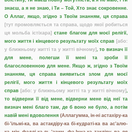
знаєш, а я не знаю, і Ти – Той, Хто знає сокровенне.
О Аллаг, якщо, згідно з Твоїм знанням, ця справа
[тут промовляється та справа, щодо якої робиться
ця мольба істіхара]
стане благом для моєї релігії,
мого життя і кінцевого результату моїх справ
[або:
у ближньому житті та у житті вічному]
, то визнач її
для мене, полегши її мені та зроби її
благословенною для мене. Якщо ж, згідно з Твоїм
знанням, ця справа виявиться злом для моєї
релігії, мого життя і кінцевого результату моїх
справ
[або: у ближньому житті та у житті вічному]
,
то відверни її від мене, відверни мене від неї та
визнач мені благо там, де б воно не було, а потім
навій мені вдоволення
(Аллагумма, ін-ні астахіру-ка
бі-'ільмі-ка, ва астакдіру-ка бі-кудраті-ка ва ас'алю-
ка мін фадлі-ка-ль-'азим, фа-Інна-ка такдіру ва ля