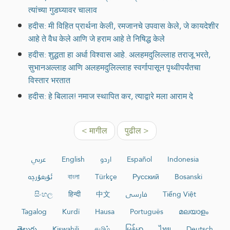
त्यांच्या गुडघ्यावर चालाव
हदीस: मी विहित प्रार्थना केली, रमजानचे उपवास केले, जे कायदेशीर
आहे ते वैध केले आणि जे हराम आहे ते निषिद्ध केले
हदीस: शुद्धता हा अर्धा विश्वास आहे. अलहमदुलिल्लाह तराजू भरते,
सुभानअल्लाह आणि अलहमदुलिल्लाह स्वर्गापासून पृथ्वीपर्यंतचा
विस्तार भरतात
हदीस: हे बिलाल! नमाज स्थापित कर, त्याद्वारे मला आराम दे
< मागील
पुढील >
عربي
English
اردو
Español
Indonesia
ئۇيغۇرچە
বাংলা
Türkçe
Русский
Bosanski
සිංහල
हिन्दी
中文
فارسی
Tiếng Việt
Tagalog
Kurdî
Hausa
Português
മലയാളം
తెలుగు
Kiswahili
தமிழ்
မြန်မာ
ไทย
Deutsch