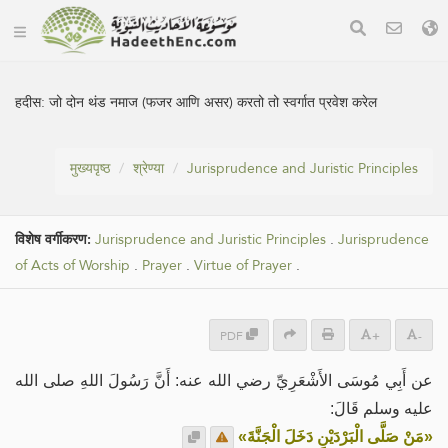
हदीस:
जो दोन थंड नमाज (फजर आणि असर) करतो तो स्वर्गात प्रवेश करेल
मुख्यपृष्ठ
श्रेण्या
Jurisprudence and Juristic Principles
विशेष वर्गीकरण:
Jurisprudence and Juristic Principles
.
Jurisprudence
of Acts of Worship
.
Prayer
.
Virtue of Prayer
.
PDF
+
-
عن أَبِي مُوسَى الأَشْعَرِيِّ رضي الله عنه: أَنَّ رَسُولَ اللهِ صلى الله
عليه وسلم قَالَ:
«مَنْ صَلَّى ‌الْبَرْدَيْنِ دَخَلَ الْجَنَّةَ»