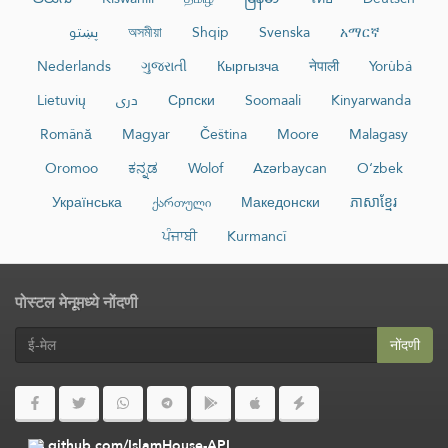
پښتو
অসমীয়া
Shqip
Svenska
አማርኛ
Nederlands
ગુજરાતી
Кыргызча
नेपाली
Yorùbá
Lietuvių
دری
Српски
Soomaali
Kinyarwanda
Română
Magyar
Čeština
Moore
Malagasy
Oromoo
ಕನ್ನಡ
Wolof
Azərbaycan
O‘zbek
Українська
ქართული
Македонски
ភាសាខ្មែរ
ਪੰਜਾਬੀ
Kurmancî
पोस्टल मेनूमध्ये नोंदणी
नोंदणी
github.com/IslamHouse-API