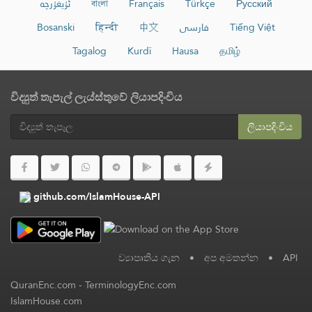
ئۇيغۇرچە
বাংলা
Français
Türkçe
Русский
Bosanski
हिन्दी
中文
فارسی
Tiếng Việt
Tagalog
Kurdî
Hausa
தமிழ்
විද්‍යුත් තැපැල් ලැය්ස්තුවේ ලියාපදිංචිය
ලියාපදිංචිය
github.com/IslamHouse-API
ව්‍යාපෘතිය ගැන
•
අප අමතන්න
•
API
QuranEnc.com
-
TerminologyEnc.com
IslamHouse.com