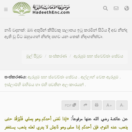
නබි වදනක්:
ඔබ අතුරින් කිසිවකු සලාතය ඉටු කරමින් සිටිය දී අඩ නින්ද
ඇති වූ විට ඔහුගෙන් නින්ද පහව යන තෙක් නිදාගනිත්වා.
මුල් පිටුව
සංස්කරණ
ඇරයුම සහ ස්වෙච්ඡා සේවය
සංස්කරණය:
ඇරයුම සහ ස්වෙච්ඡා සේවය
.
අල්ලාහ් වෙත ඇරයුම
.
ඉස්ලාම්හි මහිමය හා එහි පවතින අලංකාරයන්
.
PDF
+
-
عن عائشة رضي الله عنها مرفوعاً:
«إذا نَعَسَ أحدكم وهو يصلي فَلْيَرْقُدْ حتى
يذهب عنه النوم، فإن أحدكم إذا صلى وهو نَاعِسٌ لا يدري لعله يذهب يستغفر