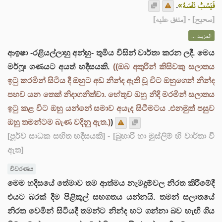
.
فَيَسُبُّ نَفْسَهُ»
] - [متفق عليه]
صحيح
[
المزيــد ...
ආඉෂා -රළියල්ලාහු අන්හු- තුමිය විසින් වාර්තා කරන ලදී. මෙය
මර්ෆූඃ ගණයට අයත් හදීසයකි.
((ඔබ අතුරින් කිසිවකු සලාතය
ඉටු කරමින් සිටිය දී ඔහුට අඩ නින්ද ඇති වූ විට ඔහුගෙන් නින්ද
පහව යන තෙක් නිදාගනිත්වා. හේතුව ඔහු නිදි මරමින් සලාතය
ඉටු කළ විට ඔහු යන්නේ සමාව අයැද සිටීමටය .එනමුත් පසුව
ඔහු තමන්ටම බැණ වදිනු ඇත.)
)
[පූර්ව සාධක සහිත හදීසයකි]
- [බුහාරි හා මුස්ලිම් හි වාර්තා වී
ඇත]
විවරණය
මෙම හදීසයේ තේමාව තම ආත්මය නැමදුම්වල නිරත කිරීමේදී
එයට බරක් දීම පිළිකුල් සහගතය යන්නයි. තමන් සලාතයේ
නිරත වෙමින් සිටියදී තමන්ට නින්ද හට ගන්නා බව හැඟී ගිය