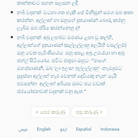
කාන්තාවට සහන සලසන ලදී.
නබි වදනක්: වටහා ගත හැකි සේ මිනිසුන් සමග ඔබ කතා
කරන්න. අල්ලාහ් හා ඔහුගේ දූතයාණන් බොරු කරනු
ලැබීම ඔබ ප්රිය කරන්නෙහු ද?
නබි වදනක්: අබූ ලහබ්ට මරණය ළඟා වූ කල්හි,
අල්ලාහ්ගේ දූතයාණන් (සල්ලල්ලාහු අලයිහි වසල්ලම්)
ඔහු වෙත පැමිණියේය. ඔහු අසළ අබූ උමය්යා හා අබූ
ජහ්ල් සිටියෝය. එවිට එතුමා ඔහුට: “මාගේ
මහප්පාණනි, ඔබ ‘ලා ඉලාහ ඉල්ලල්ලාහු’ -නැමදුමට
සුදුස්සා අල්ලාහ් හැර වෙනත් දෙවියකු නැත’ යැයි
පවසන්න. අල්ලාහ් අබියස ඔබට එය වඩාත්
ප්රයෝජනවත් වදනක් වනු ඇත.”
< පෙර කරුණු
පසු කරුණු >
عربي
English
اردو
Español
Indonesia