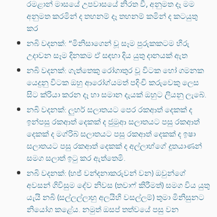
රමළාන් මාසයේ උපවාසයේ නිරත වී, අනුමත දෑ මම
අනුමත කරමින් ද තහනම් දෑ තහනම් කමින් ද කටයුතු
කර
නබි වදනක්: “මිනිසාගෙන් වූ සෑම පුරුකකටම හිරු
උදාවන සෑම දිනකම ඒ සඳහා දිය යුතු දානයක් ඇත
නබි වදනක්: ගැත්තෙකු රෝගාතුර වූ විටක හෝ ගමනක
යෙදුනු විටක ඔහු ආරෝග්යමත් පදිංචි කරුවෙකු ලෙස
සිට ක්රියා කරන දෑ හා සමාන දැයක් ඔහුට ලියනු ලැබේ.
නබි වදනක්: ලුහර් සලාතයට පෙර රකආත් දෙකක් ද
ඉන්පසු රකආත් දෙකක් ද ජුමුආ සලාතයට පසු රකආත්
දෙකක් ද මග්රිබ් සලාතයට පසු රකආත් දෙකක් ද ඉෂා
සලාතයට පසු රකආත් දෙකක් ද අල්ලාහ්ගේ දූතයාණන්
සමග සලාත් ඉටු කර ඇත්තෙමි.
නබි වදනක්: (හජ් වන්දනාකරුවන් වන) ඔවුන්ගේ
අවසන් ගිවිසුම දේව නිවස (තවාෆ් කිරීමත්) සමග විය යුතු
යැයි නබි (සල්ලල්ලාහු අලයිහි වසල්ලම්) තුමා මිනිසුනට
නියෝග කළේය. නමුත් ඔසප් තත්වයේ පසු වන