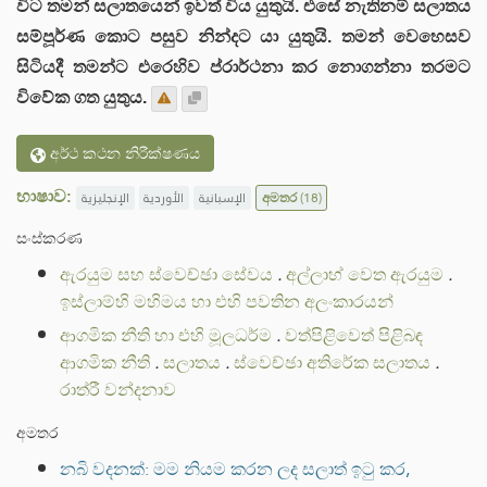
විට තමන් සලාතයෙන් ඉවත් විය යුතුයි. එසේ නැතිනම් සලාතය
සම්පූර්ණ කොට පසුව නින්දට යා යුතුයි. තමන් වෙහෙසව
සිටියදී තමන්ට එරෙහිව ප්රාර්ථනා කර නොගන්නා තරමට
විවේක ගත යුතුය.
අර්ථ කථන නිරීක්ෂණය
භාෂාව:
الإنجليزية
الأوردية
الإسبانية
අමතර
(18)
සංස්කරණ
ඇරයුම සහ ස්වෙච්ඡා සේවය
.
අල්ලාහ් වෙත ඇරයුම
.
ඉස්ලාම්හි මහිමය හා එහි පවතින අලංකාරයන්
ආගමික නීති හා එහි මූලධර්ම
.
වත්පිළිවෙත් පිළිබඳ
ආගමික නීති
.
සලාතය
.
ස්වෙච්ඡා අතිරේක සලාතය
.
රාත්රී වන්දනාව
අමතර
නබි වදනක්: මම නියම කරන ලද සලාත් ඉටු කර,