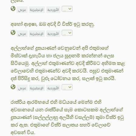
ලැබේ.”
الأوردية
الإنجليزية
عربي
අහෝ ආඉෂා, ඔබ අවදි වී විත්ර් ඉටු කරනු.
الأوردية
الإنجليزية
عربي
අල්ලාහ්ගේ දූතයාණන් වෙනුවෙන් අපි එතුමාගේ
මිස්වාක් දැහැටිය හා ජලය සූදානම් කරන්නන් ලෙස
සිටියෙමු. අල්ලාහ් එතුමාණන්ව අවදි කිරීමට අභිමත කළ
වේලාවෙහි එතුමාණන්ව අවදි කරවයි. පසුව එතුමාණන්
දත් පිරිසිදු කර, වුළූ ධෝවනය කර, සලාත් ඉටු කරයි.
الأوردية
الإنجليزية
عربي
රාත්රිය ආරම්භයේ එහි මධ්යයේ මෙන්ම එහි
අවසානයේ යන රාත්රියේ සෑම කොටසකම අල්ලාහ්ගේ
දූතයාණන් (සල්ලල්ලාහු අලයිහි වසල්ලම්) තුමා විත්ර් ඉටු
කර ඇත. එතුමාගේ විත්ර් සලාතය සහර් වේලාවේ
අවසන් විය.