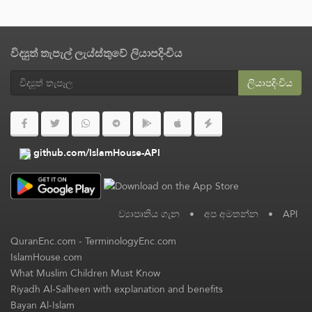
විද්‍යුත් තැපැල් ලැය්ස්තුවේ ලියාපදිංචිය
ලියාපදිංචිය
github.com/IslamHouse-API
ව්‍යාපෘතිය ගැන
•
අප අමතන්න
•
API
QuranEnc.com
-
TerminologyEnc.com
IslamHouse.com
What Muslim Children Must Know
Riyadh Al-Salheen with explanation and benefits
Bayan Al-Islam