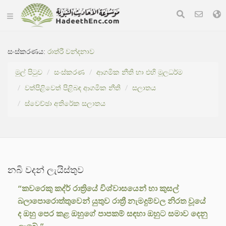
සංස්කරණය:
රාත්රී වන්දනාව
මුල් පිටුව
සංස්කරණ
ආගමික නීති හා එහි මූලධර්ම
වත්පිළිවෙත් පිළිබඳ ආගමික නීති
සලාතය
ස්වෙච්ඡා අතිරේක සලාතය
නබි වදන් ලැයිස්තුව
“කවරෙකු කද්ර් රාත්‍රියේ විශ්වාසයෙන් හා කුසල්
බලාපොරොත්තුවෙන් යුතුව රාත්‍රී නැමදුම්වල නිරත වූයේ
ද ඔහු පෙර කළ ඔහුගේ පාපකම් සඳහා ඔහුට සමාව දෙනු