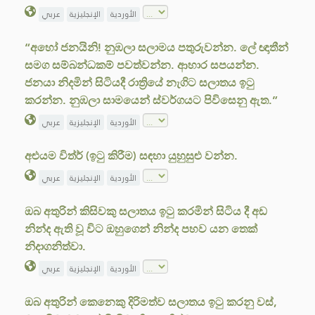
الأوردية
الإنجليزية
عربي
“අහෝ ජනයිනි! නුඹලා සලාමය පතුරුවන්න. ලේ ඥාතීන්
සමග සම්බන්ධකම් පවත්වන්න. ආහාර සපයන්න.
ජනයා නිදමින් සිටියදී රාත්‍රියේ නැගිට සලාතය ඉටු
කරන්න. නුඹලා සාමයෙන් ස්වර්ගයට පිවිසෙනු ඇත.”
الأوردية
الإنجليزية
عربي
අළුයම විත්ර් (ඉටු කිරීම) සඳහා යුහුසුළු වන්න.
الأوردية
الإنجليزية
عربي
ඔබ අතුරින් කිසිවකු සලාතය ඉටු කරමින් සිටිය දී අඩ
නින්ද ඇති වූ විට ඔහුගෙන් නින්ද පහව යන තෙක්
නිදාගනිත්වා.
الأوردية
الإنجليزية
عربي
ඔබ අතුරින් කෙනෙකු දිරිමත්ව සලාතය ඉටු කරනු වස්,