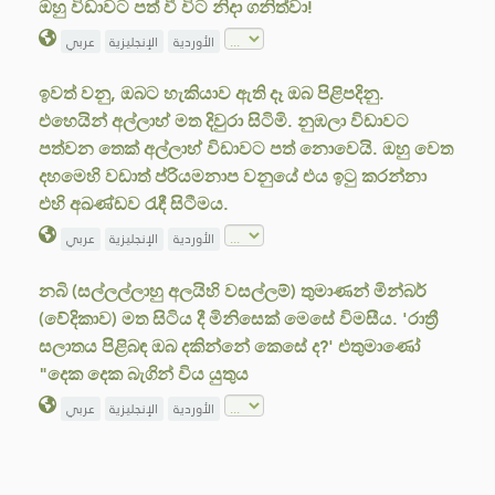
ඔහු විඩාවට පත් වී විට නිදා ගනිත්වා!
الأوردية
الإنجليزية
عربي
ඉවත් වනු, ඔබට හැකියාව ඇති දෑ ඔබ පිළිපදිනු.
එහෙයින් අල්ලාහ් මත දිවුරා සිටිමි. නුඹලා විඩාවට
පත්වන තෙක් අල්ලාහ් විඩාවට පත් නොවෙයි. ඔහු වෙත
දහමෙහි වඩාත් ප්රියමනාප වනුයේ එය ඉටු කරන්නා
එහි අඛණ්ඩව රැඳී සිටීමය.
الأوردية
الإنجليزية
عربي
නබි (සල්ලල්ලාහු අලයිහි වසල්ලම්) තුමාණන් මින්බර්
(වේදිකාව) මත සිටිය දී මිනිසෙක් මෙසේ විමසීය. 'රාත්‍රී
සලාතය පිළිබඳ ඔබ දකින්නේ කෙසේ ද?' එතුමාණෝ
"දෙක දෙක බැගින් විය යුතුය
الأوردية
الإنجليزية
عربي