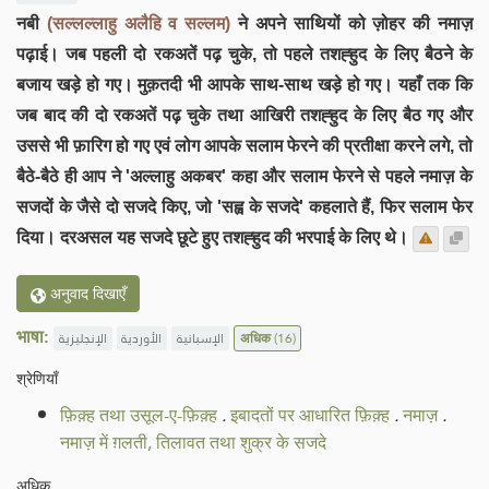
नबी
(सल्लल्लाहु अलैहि व सल्लम)
ने अपने साथियों को ज़ोहर की नमाज़
पढ़ाई। जब पहली दो रकअतें पढ़ चुके, तो पहले तशह्हुद के लिए बैठने के
बजाय खड़े हो गए। मुक़तदी भी आपके साथ-साथ खड़े हो गए। यहाँ तक कि
जब बाद की दो रकअतें पढ़ चुके तथा आखिरी तशह्हुद के लिए बैठ गए और
उससे भी फ़ारिग हो गए एवं लोग आपके सलाम फेरने की प्रतीक्षा करने लगे, तो
बैठे-बैठे ही आप ने 'अल्लाहु अकबर' कहा और सलाम फेरने से पहले नमाज़ के
सजदों के जैसे दो सजदे किए, जो 'सह्व के सजदे' कहलाते हैं, फिर सलाम फेर
दिया। दरअसल यह सजदे छूटे हुए तशह्हुद की भरपाई के लिए थे।
अनुवाद दिखाएँ
भाषा:
الإنجليزية
الأوردية
الإسبانية
अधिक
(16)
श्रेणियाँ
फ़िक़्ह तथा उसूल-ए-फ़िक़्ह
.
इबादतों पर आधारित फ़िक़्ह
.
नमाज़
.
नमाज़ में ग़लती, तिलावत तथा शुक्र के सजदे
अधिक