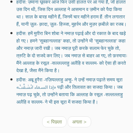
हदीस: ज़माना घूमकर आज फिर उसी हालत पर आ गया है, जो हालत
उस दिन थी, जिस दिन अल्लाह ने आसमान व ज़मीन को पैदा किया
था। साल के बारह महीने हैं, जिनमें चार महीने हराम हैं: तीन लगातार
हैं, यानी ज़ुल- क़ादा, ज़ुल- हिज्जा, मुहर्रम और मुज़र क़बीले का रजब।
हदीस: हमें मुग़ीरा बिन शोबा ने नमाज़ पढ़ाई और दो रकात के बाद खड़े
हो गए। हमने 'सुबहानल्लाह' कहा, तो उन्होंने भी 'सुबहानल्लाह' कहा
और नमाज़ जारी रखी। जब नमाज़ पूरी करके सलाम फेर चुके तो,
त्रुटि के दो सजदे कर लिए। जब नमाज़ से बाहर आ गए, तो फ़रमायाः
मैंने अल्लाह के रसूल -सल्लल्लाहु अलैहि व सल्लम- को ऐसा ही करते
देखा है, जैसा मैंने किया है।
हदीस: अबू हुरैरा -रज़ियल्लाहु अन्हु- ने उन्हें नमाज़ पढ़ाते समय सूरा
«إذا السماء انْشَقَّتْ» पढ़ी और तिलावत का सजदा किया। जब
नमाज़ पढ़ चुके, तो उन्होंने बताया कि अल्लाह के रसूल -सल्लल्लाहु
अलैहि व सल्लम- ने भी इस सूरा में सजदा किया है।
< पिछला
अगला >