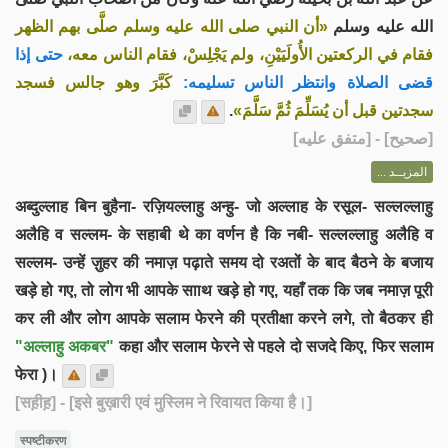
الله عليه وسلم
«أن النبي صلى الله عليه وسلم صلَّى بهم الظهر
فقام في الركعتين الأُولَيَيْنِ، ولم يَجْلِسْ، فقام الناس معه،
حتى إذا
قضى الصلاة وانتظر الناس تسليمه:
كَبَّرَ وهو جالس فسجد
.
سجدتين قبل أن يُسَلِّمَ ثُمَّ سَلَّمَ»
] - [متفق عليه]
صحيح
[
المزيــد ...
अब्दुल्लाह बिन बुहैना- रज़ियल्लाहु अन्हु- जो अल्लाह के रसूल- सल्लल्लाहु
अलैहि व सल्लम- के सहाबी थे का वर्णन है कि नबी- सल्लल्लाहु अलैहि व
सल्लम- उन्हें ज़ुहर की नमाज़ पढ़ाते समय दो रअतों के बाद बैठने के बजाय
खड़े हो गए, तो लोग भी आपके सााथ खड़े हो गए, यहाँ तक कि जब नमाज़ पूरी
कर ली और लोग आपके सलाम फेरने की प्रतीक्षा करने लगे, तो बैठकर ही
"अल्लाहु अकबर"
कहा और सलाम फेरने से पहले दो सजदे किए, फिर सलाम
फेरा )।
[सह़ीह़]
- [इसे बुख़ारी एवं मुस्लिम ने रिवायत किया है।]
स्पष्टीकरण