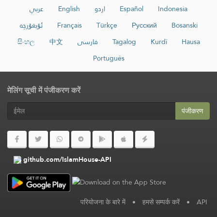
عربي
English
اردو
Español
Indonesia
ئۇيغۇرچە
Français
Türkçe
Русский
Bosanski
සිංහල
中文
فارسی
Tagalog
Kurdî
Hausa
Português
मेलिंग सूची में पंजीकरण करें
पंजीकरण
github.com/IslamHouse-API
परियोजना के बारे में
•
हमसे सम्पर्क करें
•
API