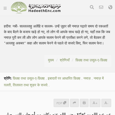
हदीस:
नबी- सल्लल्लाहु अलैहि व सल्लम- उन्हें ज़ुहर की नमाज़ पढ़ाते समय दो रकअतों
के बाद बैठने के बजाय खड़े हो गए, तो लोग भी आपके साथ खड़े हो गए, यहाँ तक कि जब
नमाज़ पूरी कर ली और लोग आपके सलाम फेरने की प्रतीक्षा करने लगे, तो बैठकर ही
"अल्लाहु अकबर" कहा और सलाम फेरने से पहले दो सजदे किए, फिर सलाम फेरा।
मुख्य
श्रेणियाँ
फ़िक़्ह तथा उसूल-ए-फ़िक़्ह
श्रेणि:
फ़िक़्ह तथा उसूल-ए-फ़िक़्ह
.
इबादतों पर आधारित फ़िक़्ह
.
नमाज़
.
नमाज़ में
ग़लती, तिलावत तथा शुक्र के सजदे
.
PDF
+
-
عن عبد الله بن بُحَيْنَةَ رضي الله عنه وكان من أصحاب النبي صلى