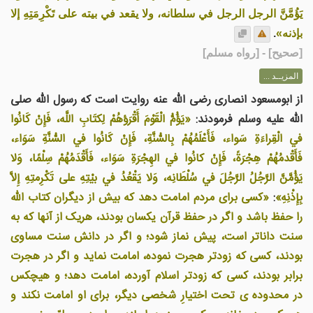
يَؤُمَّنَّ الرجل الرجل في سلطانه، ولا يقعد في بيته على تَكْرِمَتِهِ إلا
بإذنه»
.
[
صحيح
] - [رواه مسلم]
المزيــد ...
از ابومسعود انصاری رضی الله عنه روایت است که رسول الله صلی
الله علیه وسلم فرمودند:
«يَؤُمُّ الْقَوْمَ أَقْرَؤهُمْ لِكتَابِ اللَّه، فَإِنْ كَانُوا
في الْقِراءَةِ سَواء، فَأَعْلَمُهُمْ بِالسُّنَّةِ، فَإِنْ كَانُوا في السُّنَّةِ سَوَاء،
فَأَقْدمُهُمْ هِجْرَةً، فَإِنْ كانُوا في الهِجْرَةِ سَوَاء، فَأَقْدَمُهُمْ سِلْمًا، وَلا
يَؤُمَّنَّ الرَّجُلُ الرَّجُلَ في سُلْطَانِه، وَلا يَقْعُدُ في بيْتِهِ على تَكْرِمتِهِ إِلاَّ
بِإِذْنِهِ»
:
«کسی برای مردم امامت دهد که بیش از دیگران کتاب الله
را حفظ باشد و اگر در حفظ قرآن یکسان بودند، هريک از آنها که به
سنت داناتر است، پيش نماز شود؛ و اگر در دانش سنت مساوی
بودند، کسی که زودتر هجرت نموده، امامت نمايد و اگر در هجرت
برابر بودند، کسی که زودتر اسلام آورده، امامت دهد؛ و هيچکس
در محدوده ی تحت اختيارِ شخصی ديگر، برای او امامت نکند و