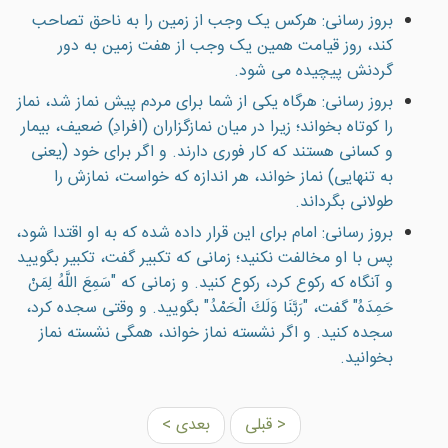
بروز رسانی: هرکس يک وجب از زمين را به ناحق تصاحب
کند، روز قيامت همين يک وجب از هفت زمين به دور
گردنش پيچيده می شود.
بروز رسانی: هرگاه يکی از شما برای مردم پيش نماز شد، نماز
را کوتاه بخواند؛ زيرا در ميان نمازگزاران (افرادِ) ضعيف، بيمار
و کسانی هستند که کار فوری دارند. و اگر برای خود (يعنی
به تنهايی) نماز خواند، هر اندازه که خواست، نمازش را
طولانی بگرداند.
بروز رسانی: امام برای این قرار داده شده که به او اقتدا شود،
پس با او مخالفت نکنید؛ زمانی که تکبیر گفت، تکبیر بگویید
و آنگاه که رکوع کرد، رکوع کنید. و زمانی که "سَمِعَ اللَّهُ لِمَنْ
حَمِدَهُ" گفت، "رَبَّنَا وَلَكَ الْحَمْدُ" بگویید. و وقتی سجده کرد،
سجده کنید. و اگر نشسته نماز خواند، همگی نشسته نماز
بخوانید.
< قبلی
بعدی >