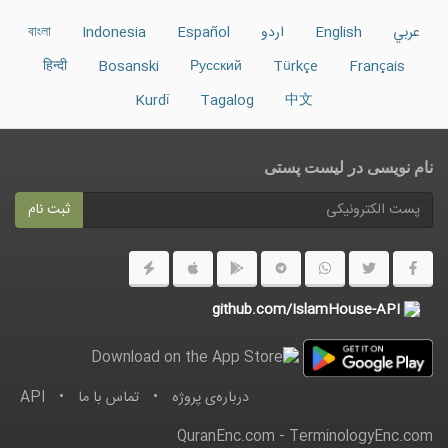
عربي
English
اردو
Español
Indonesia
বাংলা
हिन्दी
Bosanski
Русский
Türkçe
Français
Kurdî
Tagalog
中文
نام نویسی در ليست پستى
ثبت نام
github.com/IslamHouse-API
درباره‌ى پروژه
•
تماس با ما
•
API
QuranEnc.com
-
TerminologyEnc.com