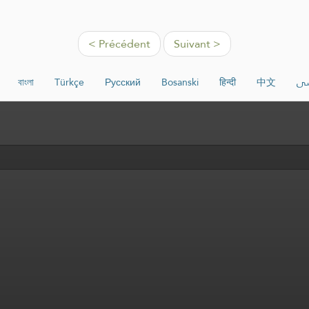
< Précédent
Suivant >
বাংলা
Türkçe
Русский
Bosanski
हिन्दी
中文
سی