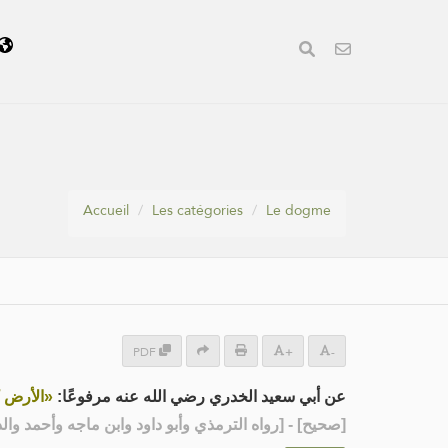
Accueil
Les catégories
Le dogme
PDF
+
-
عن أبي سعيد الخدري رضي الله عنه مرفوعًا:
الأرض كُل»
رواه الترمذي وأبو داود وابن ماجه وأحمد والدارم]
صحيح
[