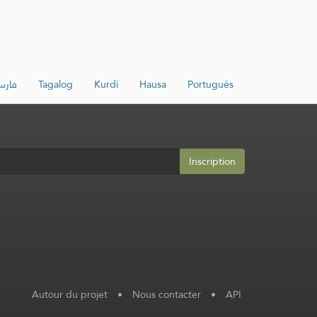
فار
Tagalog
Kurdî
Hausa
Português
Inscription
Autour du projet
•
Nous contacter
•
API