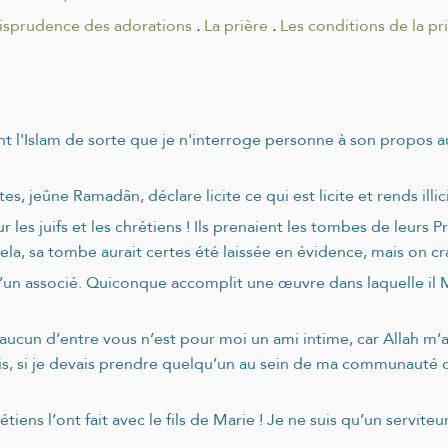
risprudence des adorations
.
La prière
.
Les conditions de la pr
l'Islam de sorte que je n'interroge personne à son propos autre q
tes, jeûne Ramadân, déclare licite ce qui est licite et rends illici
r les juifs et les chrétiens ! Ils prenaient les tombes de leurs 
la, sa tombe aurait certes été laissée en évidence, mais on cra
 d’un associé. Quiconque accomplit une œuvre dans laquelle il M
’aucun d’entre vous n’est pour moi un ami intime, car Allah m’
fois, si je devais prendre quelqu’un au sein de ma communauté 
s l’ont fait avec le fils de Marie ! Je ne suis qu’un serviteur,