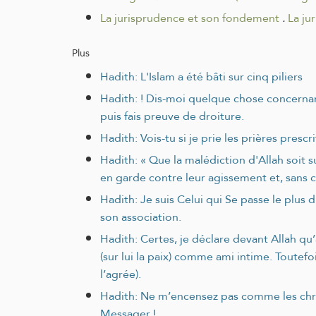
La jurisprudence et son fondement
.
La ju
Plus
Hadith: L'Islam a été bâti sur cinq piliers
Hadith: ! Dis-moi quelque chose concernant 
puis fais preuve de droiture.
Hadith: Vois-tu si je prie les prières prescri
Hadith: « Que la malédiction d'Allah soit su
en garde contre leur agissement et, sans ce
Hadith: Je suis Celui qui Se passe le plus
son association.
Hadith: Certes, je déclare devant Allah qu
(sur lui la paix) comme ami intime. Toute
l’agrée).
Hadith: Ne m’encensez pas comme les chrétien
Messager !