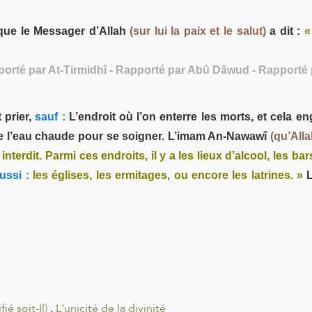
que le Messager d’Allah
(sur lui la paix et le salut)
a dit :
«
porté par At-Tirmidhî - Rapporté par Abû Dâwud - Rapporté
 prier,
sauf :
L’endroit où l’on enterre les morts, et cela en
 de l’eau chaude pour se soigner. L’imam An-Nawawî
(qu’Alla
nterdit. Parmi ces endroits, il y a les lieux d’alcool, les ba
ussi :
les églises, les ermitages, ou encore les latrines. »
L
ié soit-Il)
.
L'unicité de la divinité