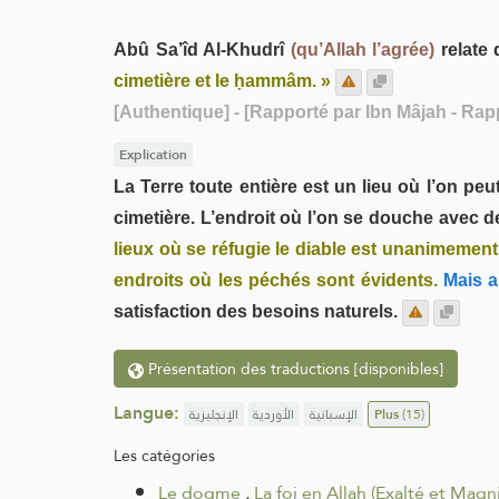
Abû Sa’îd Al-Khudrî
(qu’Allah l’agrée)
relate 
cimetière et le ḥammâm. »
[Authentique]
- [Rapporté par Ibn Mâjah - Rap
Explication
La Terre toute entière est un lieu où l’on peut
cimetière. L’endroit où l’on se douche avec
lieux où se réfugie le diable est unanimement i
endroits où les péchés sont évidents.
Mais a
satisfaction des besoins naturels.
Présentation des traductions [disponibles]
Langue:
الإنجليزية
الأوردية
الإسبانية
Plus
(15)
Les catégories
Le dogme
.
La foi en Allah (Exalté et Magnif