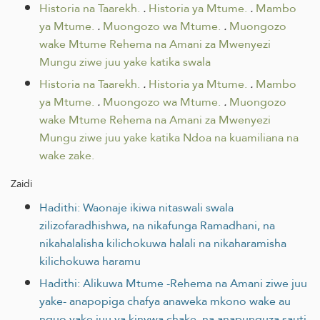
Historia na Taarekh.
.
Historia ya Mtume.
.
Mambo
ya Mtume.
.
Muongozo wa Mtume.
.
Muongozo
wake Mtume Rehema na Amani za Mwenyezi
Mungu ziwe juu yake katika swala
Historia na Taarekh.
.
Historia ya Mtume.
.
Mambo
ya Mtume.
.
Muongozo wa Mtume.
.
Muongozo
wake Mtume Rehema na Amani za Mwenyezi
Mungu ziwe juu yake katika Ndoa na kuamiliana na
wake zake.
Zaidi
Hadithi: Waonaje ikiwa nitaswali swala
zilizofaradhishwa, na nikafunga Ramadhani, na
nikahalalisha kilichokuwa halali na nikaharamisha
kilichokuwa haramu
Hadithi: Alikuwa Mtume -Rehema na Amani ziwe juu
yake- anapopiga chafya anaweka mkono wake au
nguo yake juu ya kinywa chake, na anapunguza sauti