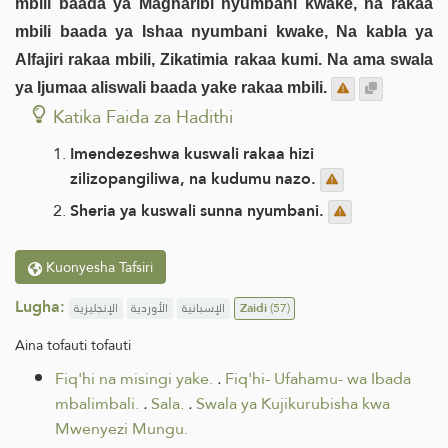
mbili baada ya Magharibi nyumbani kwake, na rakaa
mbili baada ya Ishaa nyumbani kwake, Na kabla ya
Alfajiri rakaa mbili, Zikatimia rakaa kumi. Na ama swala
ya Ijumaa aliswali baada yake rakaa mbili.
Katika Faida za Hadithi
Imendezeshwa kuswali rakaa hizi
zilizopangiliwa, na kudumu nazo.
Sheria ya kuswali sunna nyumbani.
Kuonyesha Tafsiri
Lugha:
الإنجليزية
الأوردية
الإسبانية
Zaidi
(57)
Aina tofauti tofauti
Fiq'hi na misingi yake.
.
Fiq'hi- Ufahamu- wa Ibada
mbalimbali.
.
Sala.
.
Swala ya Kujikurubisha kwa
Mwenyezi Mungu.