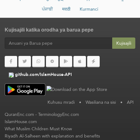
ਪੰਜਾਬੀ
मराठी
Kurmancî
Kujisajili katika orodha ya barua pepe
Kujisajili
github.com/IslamHouse-API
Kuhusu mradi
•
Wasiliana na sisi
•
API
QuranEnc.com
-
TerminologyEnc.com
IslamHouse.com
What Muslim Children Must Know
Riyadh Al-Salheen with explanation and benefits