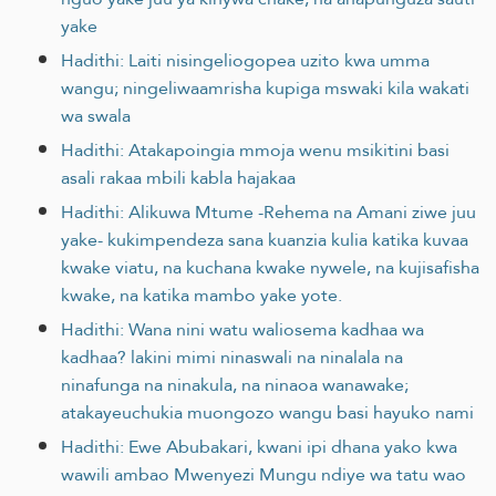
yake
Hadithi: Laiti nisingeliogopea uzito kwa umma
wangu; ningeliwaamrisha kupiga mswaki kila wakati
wa swala
Hadithi: Atakapoingia mmoja wenu msikitini basi
asali rakaa mbili kabla hajakaa
Hadithi: Alikuwa Mtume -Rehema na Amani ziwe juu
yake- kukimpendeza sana kuanzia kulia katika kuvaa
kwake viatu, na kuchana kwake nywele, na kujisafisha
kwake, na katika mambo yake yote.
Hadithi: Wana nini watu waliosema kadhaa wa
kadhaa? lakini mimi ninaswali na ninalala na
ninafunga na ninakula, na ninaoa wanawake;
atakayeuchukia muongozo wangu basi hayuko nami
Hadithi: Ewe Abubakari, kwani ipi dhana yako kwa
wawili ambao Mwenyezi Mungu ndiye wa tatu wao