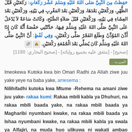
حَفِظْتُ مِنَ النَّبِيِّ صَلَّى اللهُ عَلَيْهِ وَسَلَّمَ عَشْرَ رَكَعَاتٍ:
رَكْعَتَيْنِ قَبْلَ
الظُّهْرِ، وَرَكْعَتَيْنِ بَعْدَهَا، وَرَكْعَتَيْنِ بَعْدَ المَغْرِبِ فِي بَيْتِهِ، وَرَكْعَتَيْنِ بَعْدَ
العِشَاءِ فِي بَيْتِهِ، وَرَكْعَتَيْنِ قَبْلَ صَلاَةِ الصُّبْحِ، وَكَانَتْ سَاعَةً لاَ يُدْخَلُ
عَلَى النَّبِيِّ صَلَّى اللهُ عَلَيْهِ وَسَلَّمَ فِيهَا، حَدَّثَتْنِي حَفْصَةُ أَنَّهُ كَانَ إِذَا
أَذَّنَ المُؤَذِّنُ وَطَلَعَ الفَجْرُ صَلَّى رَكْعَتَيْنِ،
وَفِي لَفْظٍ:
أَنَّ النَّبِيَّ صَلَّى
اللهُ عَلَيْهِ وَسَلَّمَ كَانَ يُصَلِّي بَعْدَ الْجُمُعَةِ رَكْعَتَيْنِ.
] - [متفق عليه بجميع رواياته] - [صحيح البخاري: 1180]
صحيح
[
المزيــد ...
Imeokewa Kutoka kwa bin Omari Radhi za Allah ziwe juu
yake yeye na baba yake,
amesema :
Nilihifadhi kutoka kwa Mtume -Rehema na amani ziwe
juu yake-
rakaa kumi:
Rakaa mbili kabla ya Dhuhuri, na
rakaa mbili baada yake, na rakaa mbili baada ya
Magharibi nyumbani kwake, na rakaa mbili baada ya
Ishaa nyumbani kwake, na rakaa mbili kabla ya swala
ya Alfajiri, na muda huo ulikuwa ni wakati ambao