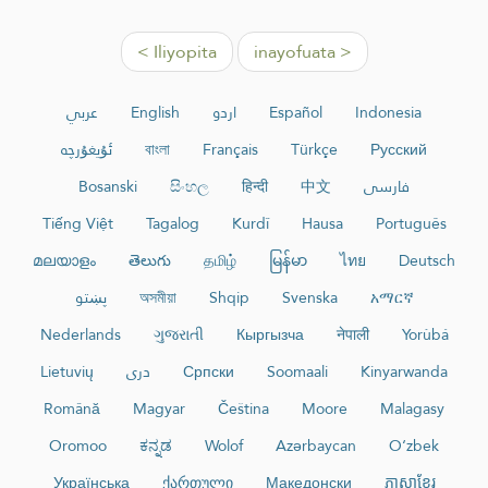
< Iliyopita
inayofuata >
عربي
English
اردو
Español
Indonesia
ئۇيغۇرچە
বাংলা
Français
Türkçe
Русский
Bosanski
සිංහල
हिन्दी
中文
فارسی
Tiếng Việt
Tagalog
Kurdî
Hausa
Português
മലയാളം
తెలుగు
தமிழ்
မြန်မာ
ไทย
Deutsch
پښتو
অসমীয়া
Shqip
Svenska
አማርኛ
Nederlands
ગુજરાતી
Кыргызча
नेपाली
Yorùbá
Lietuvių
دری
Српски
Soomaali
Kinyarwanda
Română
Magyar
Čeština
Moore
Malagasy
Oromoo
ಕನ್ನಡ
Wolof
Azərbaycan
O‘zbek
Українська
ქართული
Македонски
ភាសាខ្មែរ