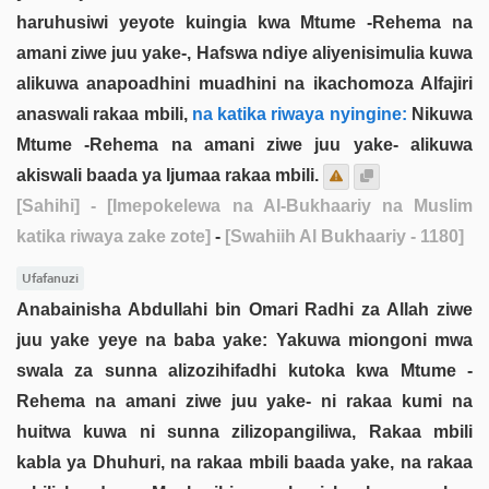
haruhusiwi yeyote kuingia kwa Mtume -Rehema na
amani ziwe juu yake-, Hafswa ndiye aliyenisimulia kuwa
alikuwa anapoadhini muadhini na ikachomoza Alfajiri
anaswali rakaa mbili,
na katika riwaya nyingine:
Nikuwa
Mtume -Rehema na amani ziwe juu yake- alikuwa
akiswali baada ya Ijumaa rakaa mbili.
[Sahihi]
- [Imepokelewa na Al-Bukhaariy na Muslim
katika riwaya zake zote]
-
[Swahiih Al Bukhaariy - 1180]
Ufafanuzi
Anabainisha Abdullahi bin Omari Radhi za Allah ziwe
juu yake yeye na baba yake: Yakuwa miongoni mwa
swala za sunna alizozihifadhi kutoka kwa Mtume -
Rehema na amani ziwe juu yake- ni rakaa kumi na
huitwa kuwa ni sunna zilizopangiliwa, Rakaa mbili
kabla ya Dhuhuri, na rakaa mbili baada yake, na rakaa