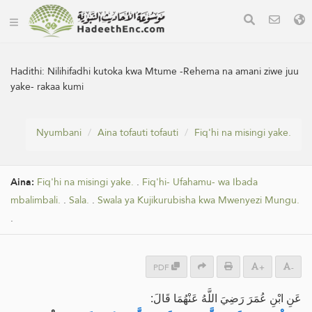
Hadithi:
Nilihifadhi kutoka kwa Mtume -Rehema na amani ziwe juu
yake- rakaa kumi
Nyumbani
Aina tofauti tofauti
Fiq'hi na misingi yake.
Aina:
Fiq'hi na misingi yake.
.
Fiq'hi- Ufahamu- wa Ibada
mbalimbali.
.
Sala.
.
Swala ya Kujikurubisha kwa Mwenyezi Mungu.
.
PDF
+
-
عَنِ ابْنِ عُمَرَ رَضِيَ اللَّهُ عَنْهُمَا قَالَ: