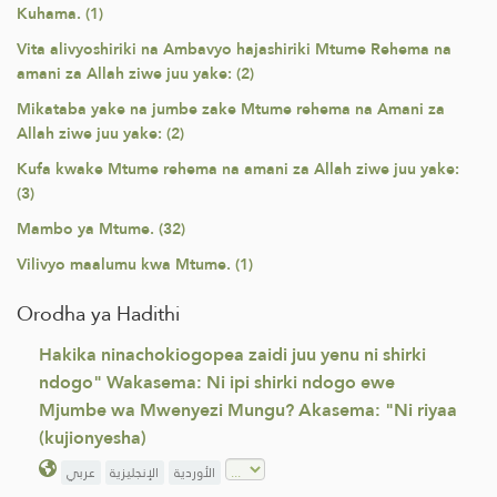
Kuhama. (1)
Vita alivyoshiriki na Ambavyo hajashiriki Mtume Rehema na
amani za Allah ziwe juu yake: (2)
Mikataba yake na jumbe zake Mtume rehema na Amani za
Allah ziwe juu yake: (2)
Kufa kwake Mtume rehema na amani za Allah ziwe juu yake:
(3)
Mambo ya Mtume. (32)
Vilivyo maalumu kwa Mtume. (1)
Orodha ya Hadithi
Hakika ninachokiogopea zaidi juu yenu ni shirki
ndogo" Wakasema: Ni ipi shirki ndogo ewe
Mjumbe wa Mwenyezi Mungu? Akasema: "Ni riyaa
(kujionyesha)
عربي
الإنجليزية
الأوردية