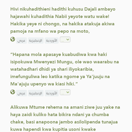
Hivi nikuhadithieni hadithi kuhusu Dajali ambayo
hajawahi kuhadithia Nabii yeyote watu wake!
Hakika yeye ni chongo, na hakika atakuja akiwa
pamoja na mfano wa pepo na moto,
عربي
الإنجليزية
الأوردية
“Hapana mola apasaye kuabudiwa kwa haki
isipokuwa Mwenyezi Mungu, ole wao waarabu na
watahadhari dhidi ya shari iliyokaribia,
imefunguliwa leo katika ngome ya Ya'juuju na
Ma'ajuju upenyo wa kiasi hiki.”
عربي
الإنجليزية
الأوردية
Alikuwa Mtume rehema na amani ziwe juu yake na
haya zaidi kuliko hata bikira ndani ya chumba
chake, basi anapoona jambo asilolipenda tunajua
kuwa hapendi kwa kupitia usoni kwake