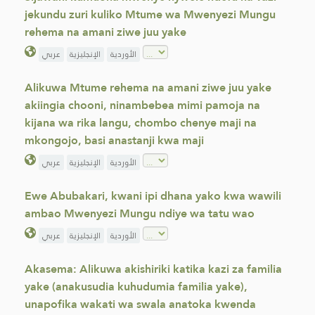
jekundu zuri kuliko Mtume wa Mwenyezi Mungu
rehema na amani ziwe juu yake
عربي
الإنجليزية
الأوردية
Alikuwa Mtume rehema na amani ziwe juu yake
akiingia chooni, ninambebea mimi pamoja na
kijana wa rika langu, chombo chenye maji na
mkongojo, basi anastanji kwa maji
عربي
الإنجليزية
الأوردية
Ewe Abubakari, kwani ipi dhana yako kwa wawili
ambao Mwenyezi Mungu ndiye wa tatu wao
عربي
الإنجليزية
الأوردية
Akasema: Alikuwa akishiriki katika kazi za familia
yake (anakusudia kuhudumia familia yake),
unapofika wakati wa swala anatoka kwenda