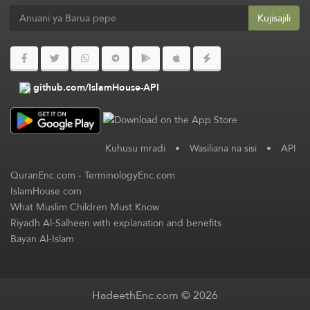
Kujisajili
github.com/IslamHouse-API
Kuhusu mradi
•
Wasiliana na sisi
•
API
QuranEnc.com
-
TerminologyEnc.com
IslamHouse.com
What Muslim Children Must Know
Riyadh Al-Salheen with explanation and benefits
Bayan Al-Islam
HadeethEnc.com © 2026