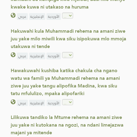
kwake kuwa ni utakaso na huruma
عربي
الإنجليزية
الأوردية
Hakuwahi kula Muhammadi rehema na amani ziwe
juu yake milo miwili kwa siku isipokuwa mlo mmoja
utakuwa ni tende
عربي
الإنجليزية
الأوردية
Hawakuwahi kushiba katika chakula cha ngano
watu wa famili ya Muhammadi rehema na amani
ziwe juu yake tangu alipofika Madina, kwa siku
tatu mfululizo, mpaka alipofariki
عربي
الإنجليزية
الأوردية
Lilikuwa tandiko la Mtume rehema na amani ziwe
juu yake ni kutokana na ngozi, na ndani limejazwa
majani ya mitende