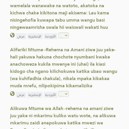
wamelala wanawake na watoto, akatoka na
kichwa chake kikitona maji akisema: Lau kama
nisingehofia kuwapa tabu umma wangu basi
ningewaamrisha swala hii waiswali wakati huu
عربي
الإنجليزية
الأوردية
Alifariki Mtume -Rehema na Amani ziwe juu yake-
hali yakuwa hakuna chochote nyumbani kwake
anachoweza kukila mwenye ini (uhai) ila kiasi
kidogo cha ngano kilichokuwa katika ubao wangu
(wa kuhifadhia chakula), nikala mpaka kikakaa
muda mrefu, nilipokipima kikamalizika
عربي
الإنجليزية
الأوردية
Alikuwa Mtume wa Allah -rehema na amani ziwe
juu yake ni mkarimu kuliko watu wote, na alikuwa
mkarimu zaidi anapokuwa katika mwezi wa