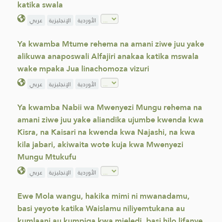
katika swala
عربي
الإنجليزية
الأوردية
Ya kwamba Mtume rehema na amani ziwe juu yake
alikuwa anaposwali Alfajiri anakaa katika mswala
wake mpaka Jua linachomoza vizuri
عربي
الإنجليزية
الأوردية
Ya kwamba Nabii wa Mwenyezi Mungu rehema na
amani ziwe juu yake aliandika ujumbe kwenda kwa
Kisra, na Kaisari na kwenda kwa Najashi, na kwa
kila jabari, akiwaita wote kuja kwa Mwenyezi
Mungu Mtukufu
عربي
الإنجليزية
الأوردية
Ewe Mola wangu, hakika mimi ni mwanadamu,
basi yeyote katika Waislamu niliyemtukana au
kumlaani au kumpiga kwa mjeledi, basi hilo lifanye