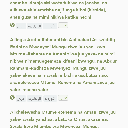
chombo kimoja sisi wote tukiwa na janaba, na
alikuwa akiniamrisha najifunga kikoi (kishida),
ananigusa na mimi nikiwa katika hedhi
عربي
الإنجليزية
الأوردية
Aliingia Abdur Rahmani bin Abiibakari As swiddiq -
Radhi za Mwenyezi Mungu ziwe juu yao- kwa
Mtume -Rehema na Amani ziwe juu yake- na mimi
nikiwa nimemuegemeza kifuani kwangu, na Abdur
Rahmani -Radhi za Mwenyezi Mungu ziwe juu
yake- akiwa na mswaki mbichi akisukutua nao,
akauelekezea Mtume -Rehema na Amani ziwe juu
yake- macho yake-.
عربي
الإنجليزية
الأوردية
Alichelewesha Mtume -Rehema na Amani ziwe juu
yake- swala ya ishaa, akatoka Omar, akasema:
Swala Ewe Mjumbe wa Mwenyezi Mungu,