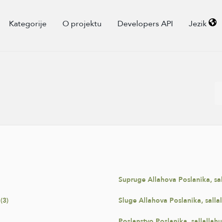
Kategorije
O projektu
Developers API
Jezik
Supruge Allahova Poslanika, sall
(3)
Sluge Allahova Poslanika, sallal
Poslanstvo Poslanika, sallallahu 