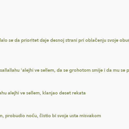
iđalo se da prioritet daje desnoj strani pri oblačenju svoje obu
allallahu 'alejhi ve sellem, da se grohotom smije i da mu se 
ahu alejhi ve sellem, klanjao deset rekata
lem, probudio noću, čistio bi svoja usta misvakom