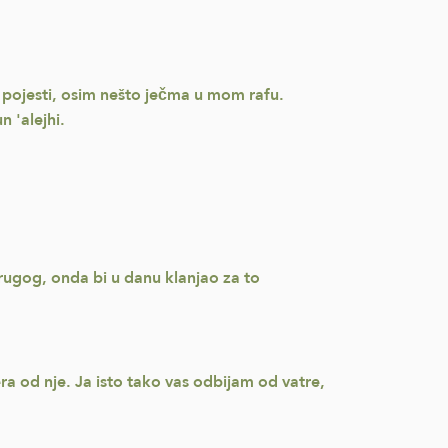
lo pojesti, osim nešto ječma u mom rafu.
 'alejhi.
drugog, onda bi u danu klanjao za to
jera od nje. Ja isto tako vas odbijam od vatre,