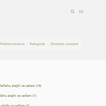
Početna stranica
Kategorije
Životopis i povijest
allahu alejhi ve selem (14)
lahu alejhi ve sellem (1)
alejhi ve sellem (1)