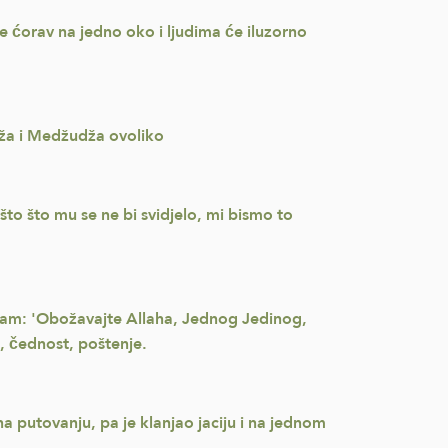
 ćorav na jedno oko i ljudima će iluzorno
dža i Medžudža ovoliko
nešto što mu se ne bi svidjelo, mi bismo to
i nam: 'Obožavajte Allaha, Jednog Jedinog,
, čednost, poštenje.
na putovanju, pa je klanjao jaciju i na jednom