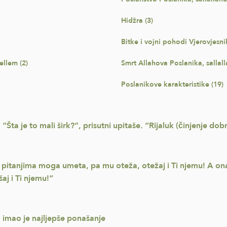
Hidžra (3)
Bitke i vojni pohodi Vjerovjesnik
ellem (2)
Smrt Allahova Poslanika, sallall
Poslanikove karakteristike (19)
Šta je to mali širk?”, prisutni upitaše. “Rijaluk (činjenje dobrih
pitanjima moga umeta, pa mu oteža, otežaj i Ti njemu! A o
j i Ti njemu!“
m, imao je najljepše ponašanje