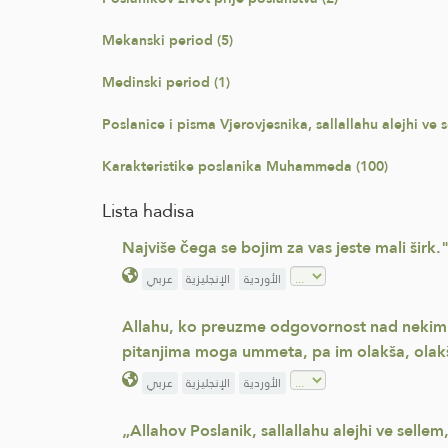
Mekanski period (5)
Medinski period (1)
Poslanice i pisma Vjerovjesnika, sallallahu alejhi ve s
Karakteristike poslanika Muhammeda (100)
Lista hadisa
Najviše čega se bojim za vas jeste mali širk." “
الأوردية
الإنجليزية
عربي
Allahu, ko preuzme odgovornost nad nekim 
pitanjima moga ummeta, pa im olakša, olakša
الأوردية
الإنجليزية
عربي
„Allahov Poslanik, sallallahu alejhi ve selle