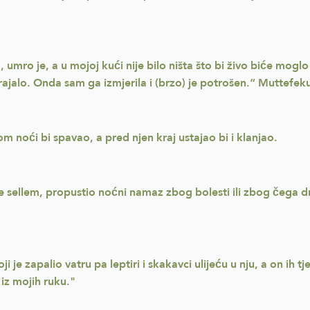
em, umro je, a u mojoj kući nije bilo ništa što bi živo biće mog
ajalo. Onda sam ga izmjerila i (brzo) je potrošen.“ Muttefekun
om noći bi spavao, a pred njen kraj ustajao bi i klanjao.
 ve sellem, propustio noćni namaz zbog bolesti ili zbog čega 
i je zapalio vatru pa leptiri i skakavci ulijeću u nju, a on ih t
 iz mojih ruku."