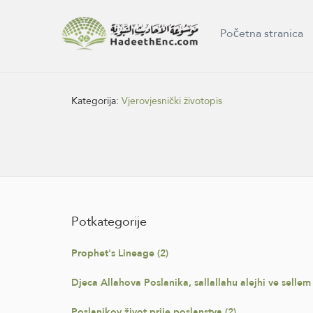
Početna stranica
Kategorija:
Vjerovjesnički životopis
Potkategorije
Prophet's Lineage (2)
Djeca Allahova Poslanika, sallallahu alejhi ve sellem 
Poslanikov život prije poslanstva (2)