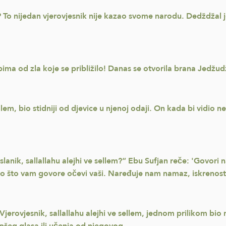
o nijedan vjerovjesnik nije kazao svome narodu. Dedždžal je
ma od zla koje se približilo! Danas se otvorila brana Jedžu
ellem, bio stidniji od djevice u njenoj odaji. On kada bi vidio 
lanik, sallallahu alejhi ve sellem?“ Ebu Sufjan reče: 'Govor
no što vam govore očevi vaši. Naređuje nam namaz, iskrenost
 Vjerovjesnik, sallallahu alejhi ve sellem, jednom prilikom bio 
jepšeg glasa ili učenja od njegovog.