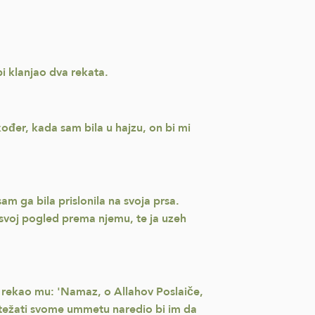
bi klanjao dva rekata.
akođer, kada sam bila u hajzu, on bi mi
am ga bila prislonila na svoja prsa.
i svoj pogled prema njemu, te ja uzeh
 i rekao mu: 'Namaz, o Allahov Poslaiče,
u otežati svome ummetu naredio bi im da