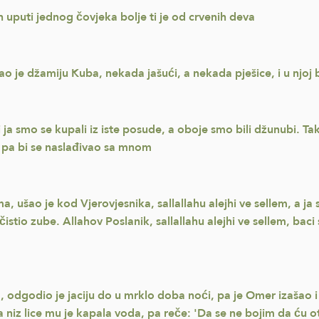
h uputi jednog čovjeka bolje ti je od crvenih deva
vao je džamiju Kuba, nekada jašući, a nekada pješice, i u njoj 
 i ja smo se kupali iz iste posude, a oboje smo bili džunubi. T
 pa bi se naslađivao sa mnom
ušao je kod Vjerovjesnika, sallallahu alejhi ve sellem, a ja s
istio zube. Allahov Poslanik, sallallahu alejhi ve sellem, bac
lem, odgodio je jaciju do u mrklo doba noći, pa je Omer izašao
o a niz lice mu je kapala voda, pa reče: 'Da se ne bojim da ć