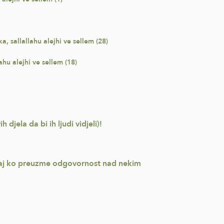
a, sallallahu alejhi ve sellem (28)
ahu alejhi ve sellem (18)
 djela da bi ih ljudi vidjeli)!
naj ko preuzme odgovornost nad nekim