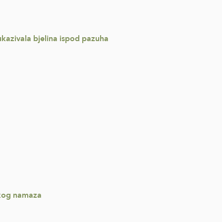
e ukazivala bjelina ispod pazuha
vakog namaza