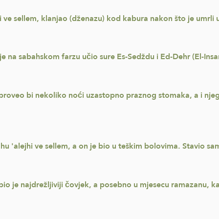
jhi ve sellem, klanjao (dženazu) kod kabura nakon što je umrli 
m je na sabahskom farzu učio sure Es-Sedždu i Ed-Dehr (El-Insa
m, proveo bi nekoliko noći uzastopno praznog stomaka, a i njeg
u 'alejhi ve sellem, a on je bio u teškim bolovima. Stavio sa
, bio je najdrežljiviji čovjek, a posebno u mjesecu ramazanu, k