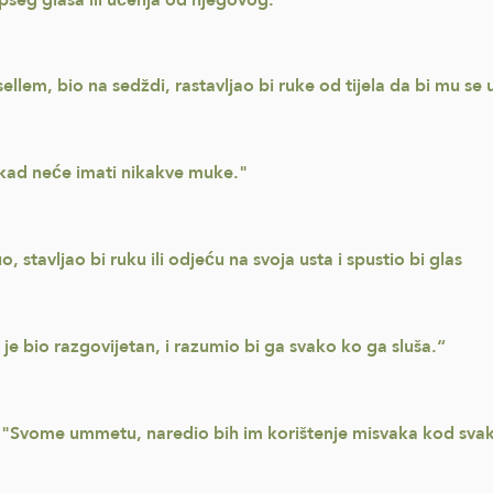
 sellem, bio na sedždi, rastavljao bi ruke od tijela da bi mu s
ikad neće imati nikakve muke."
, stavljao bi ruku ili odjeću na svoja usta i spustio bi glas
, je bio razgovijetan, i razumio bi ga svako ko ga sluša.“
ili: "Svome ummetu, naredio bih im korištenje misvaka kod s