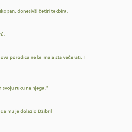
ukopan, donesivši četiri tekbira.
n).
ova porodica ne bi imala šta večerati. I
m svoju ruku na njega."
ada mu je dolazio Džibril