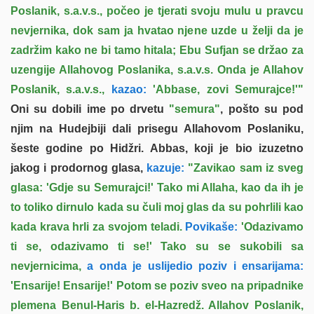
Poslanik, s.a.v.s., počeo je tjerati svoju mulu u pravcu
nevjernika, dok sam ja hvatao njene uzde u želji da je
zadržim kako ne bi tamo hitala; Ebu Sufjan se držao za
uzengije Allahovog Poslanika, s.a.v.s. Onda je Allahov
Poslanik, s.a.v.s.,
kazao:
'Abbase, zovi Semurajce!'"
Oni su dobili ime po drvetu
"semura"
, pošto su pod
njim na Hudejbiji dali prisegu Allahovom Poslaniku,
šeste godine po Hidžri. Abbas, koji je bio izuzetno
jakog i prodornog glasa,
kazuje:
"Zavikao sam iz sveg
glasa: 'Gdje su Semurajci!' Tako mi Allaha, kao da ih je
to toliko dirnulo kada su čuli moj glas da su pohrlili kao
kada krava hrli za svojom teladi.
Povikaše:
'Odazivamo
ti se, odazivamo ti se!' Tako su se sukobili sa
nevjernicima,
a onda je uslijedio poziv i ensarijama:
'Ensarije! Ensarije!' Potom se poziv sveo na pripadnike
plemena Benul-Haris b. el-Hazredž. Allahov Poslanik,