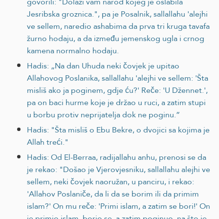
govorili: "Dolazi vam narod kojeg je oslabila
Jesribska groznica.", pa je Posalnik, sallallahu 'alejhi
ve sellem, naredio ashabima da prva tri kruga tavafa
žurno hodaju, a da između jemenskog ugla i crnog
kamena normalno hodaju.
Hadis: „Na dan Uhuda neki čovjek je upitao
Allahovog Poslanika, sallallahu 'alejhi ve sellem: 'Šta
misliš ako ja poginem, gdje ću?' Reče: 'U Džennet.',
pa on baci hurme koje je držao u ruci, a zatim stupi
u borbu protiv neprijatelja dok ne poginu.”
Hadis: "Šta misliš o Ebu Bekre, o dvojici sa kojima je
Allah treći."
Hadis: Od El-Berraa, radijallahu anhu, prenosi se da
je rekao: "Došao je Vjerovjesniku, sallallahu alejhi ve
sellem, neki čovjek naoružan, u panciru, i rekao:
'Allahov Poslaniče, da li da se borim ili da primim
islam?' On mu reče: 'Primi islam, a zatim se bori!' On
je primio islam, borio se, a zatim poginuo, na što je