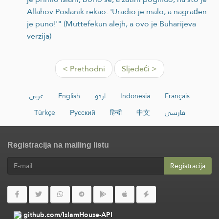
Allahov Poslanik rekao: 'Uradio je malo, a nagrađen
je puno!'" (Muttefekun alejh, a ovo je Buharijeva
verzija)
< Prethodni
Sljedeći >
عربي
English
اردو
Indonesia
Français
Türkçe
Русский
हिन्दी
中文
فارسی
Registracija na mailing listu
Registracija
github.com/IslamHouse-API