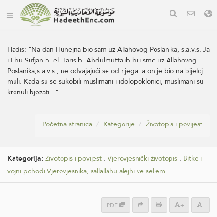
Hadis:
"Na dan Hunejna bio sam uz Allahovog Poslanika, s.a.v.s. Ja
i Ebu Sufjan b. el-Haris b. Abdulmuttalib bili smo uz Allahovog
Poslanika,s.a.v.s., ne odvajajući se od njega, a on je bio na bijeloj
muli. Kada su se sukobili muslimani i idolopoklonici, muslimani su
krenuli bježati..."
Početna stranica
Kategorije
Životopis i povijest
Kategorija:
Životopis i povijest
.
Vjerovjesnički životopis
.
Bitke i
vojni pohodi Vjerovjesnika, sallallahu alejhi ve sellem
.
PDF
+
-