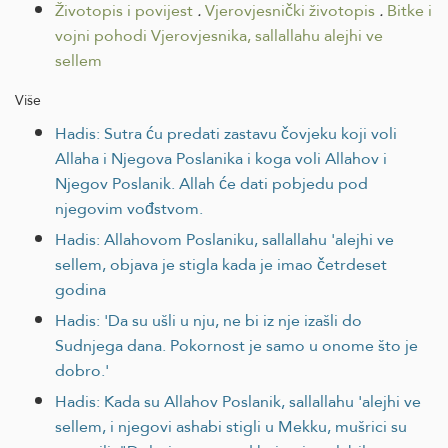
Životopis i povijest
.
Vjerovjesnički životopis
.
Bitke i
vojni pohodi Vjerovjesnika, sallallahu alejhi ve
sellem
Više
Hadis: Sutra ću predati zastavu čovjeku koji voli
Allaha i Njegova Poslanika i koga voli Allahov i
Njegov Poslanik. Allah će dati pobjedu pod
njegovim vođstvom.
Hadis: Allahovom Poslaniku, sallallahu 'alejhi ve
sellem, objava je stigla kada je imao četrdeset
godina
Hadis: 'Da su ušli u nju, ne bi iz nje izašli do
Sudnjega dana. Pokornost je samo u onome što je
dobro.'
Hadis: Kada su Allahov Poslanik, sallallahu 'alejhi ve
sellem, i njegovi ashabi stigli u Mekku, mušrici su