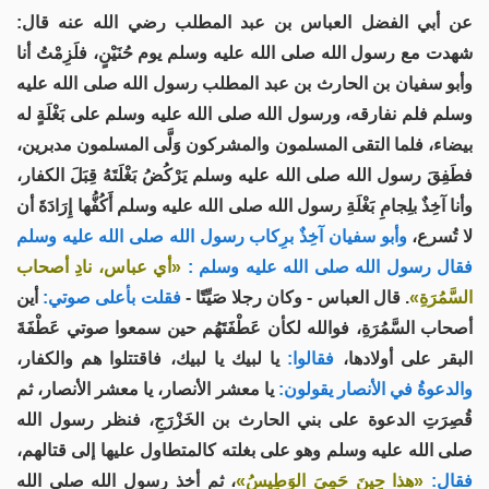
عن أبي الفضل العباس بن عبد المطلب رضي الله عنه قال:
شهدت مع رسول الله صلى الله عليه وسلم يوم حُنَيْنٍ، فلَزِمْتُ أنا
وأبو سفيان بن الحارث بن عبد المطلب رسول الله صلى الله عليه
وسلم فلم نفارقه، ورسول الله صلى الله عليه وسلم على بَغْلَةٍ له
بيضاء، فلما التقى المسلمون والمشركون وَلَّى المسلمون مدبرين،
فطَفِقَ رسول الله صلى الله عليه وسلم يَرْكُضُ بَغْلَتَهُ قِبَلَ الكفار،
وأنا آخِذٌ بلِجامِ بَغْلَةِ رسول الله صلى الله عليه وسلم أَكُفُّها إِرَادَةَ أن
لا تُسرع،
وأبو سفيان آخِذٌ برِكاب رسول الله صلى الله عليه وسلم
فقال رسول الله صلى الله عليه وسلم :
«أي عباس، نادِ أصحاب
السَّمُرَةِ»
. قال العباس - وكان رجلا صَيِّتًا -
فقلت بأعلى صوتي:
أين
أصحاب السَّمُرَةِ، فوالله لكأن عَطْفَتَهُم حين سمعوا صوتي عَطْفَةَ
البقر على أولادها،
فقالوا:
يا لبيك يا لبيك، فاقتتلوا هم والكفار،
والدعوةُ في الأنصار يقولون:
يا معشر الأنصار، يا معشر الأنصار، ثم
قُصِرَتِ الدعوة على بني الحارث بن الخَزْرَجِ، فنظر رسول الله
صلى الله عليه وسلم وهو على بغلته كالمتطاول عليها إلى قتالهم،
فقال:
«هذا حِينَ حَمِيَ الوَطِيسُ»
، ثم أخذ رسول الله صلى الله