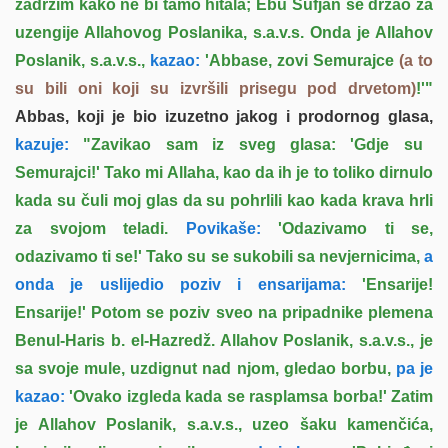
zadržim kako ne bi tamo hitala; Ebu Sufjan se držao za
uzengije Allahovog Poslanika, s.a.v.s. Onda je Allahov
Poslanik, s.a.v.s.,
kazao:
'Abbase, zovi Semurajce
(a to
su bili oni koji su izvršili prisegu pod drvetom)
!'"
Abbas, koji je bio izuzetno jakog i prodornog glasa,
kazuje:
"Zavikao sam iz sveg glasa: 'Gdje su
Semurajci!' Tako mi Allaha, kao da ih je to toliko dirnulo
kada su čuli moj glas da su pohrlili kao kada krava hrli
za svojom teladi.
Povikaše:
'Odazivamo ti se,
odazivamo ti se!' Tako su se sukobili sa nevjernicima,
a
onda je uslijedio poziv i ensarijama:
'Ensarije!
Ensarije!' Potom se poziv sveo na pripadnike plemena
Benul-Haris b. el-Hazredž. Allahov Poslanik, s.a.v.s., je
sa svoje mule, uzdignut nad njom, gledao borbu,
pa je
kazao:
'Ovako izgleda kada se rasplamsa borba!' Zatim
je Allahov Poslanik, s.a.v.s., uzeo šaku kamenčića,