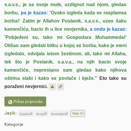
s.a.v.s., je sa svoje mule, uzdignut nad njom, gledao
borbu,
pa je kazao:
'Ovako izgleda kada se rasplamsa
borba!' Zatim je Allahov Poslanik, s.a.v.s., uzeo šaku
kamenčića, bacio ih u lice nevjernika,
a onda je kazao:
'Pobjeđeni su, tako mi Gospodara Muhammeda!'
Otišao sam gledati bitku u kojoj se borba, kako je meni
izgledalo, odvijala istom žestinom, ali, tako mi Allaha,
tek što je Poslanik, s.a.v.a., na njih bacio svoje
kamenčiće, neprestano sam gledao kako njihova
oštrina slabi i kako se povlače i bježe."
Eto tako su
poraženi nevjernici.
Prikaz prijevoda
Jezik:
الإنجليزية
الأوردية
الإندونيسية
Više
(9)
Kategorije