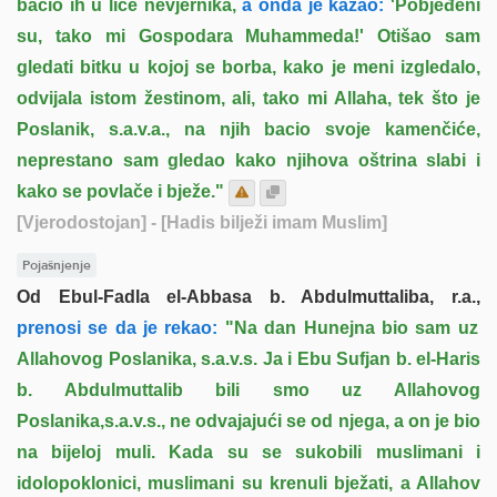
bacio ih u lice nevjernika,
a onda je kazao:
'Pobjeđeni
su, tako mi Gospodara Muhammeda!' Otišao sam
gledati bitku u kojoj se borba, kako je meni izgledalo,
odvijala istom žestinom, ali, tako mi Allaha, tek što je
Poslanik, s.a.v.a., na njih bacio svoje kamenčiće,
neprestano sam gledao kako njihova oštrina slabi i
kako se povlače i bježe."
[Vjerodostojan]
- [Hadis bilježi imam Muslim]
Pojašnjenje
Od Ebul-Fadla el-Abbasa b. Abdulmuttaliba, r.a.,
prenosi se da je rekao:
"Na dan Hunejna bio sam uz
Allahovog Poslanika, s.a.v.s. Ja i Ebu Sufjan b. el-Haris
b. Abdulmuttalib bili smo uz Allahovog
Poslanika,s.a.v.s., ne odvajajući se od njega, a on je bio
na bijeloj muli. Kada su se sukobili muslimani i
idolopoklonici, muslimani su krenuli bježati, a Allahov