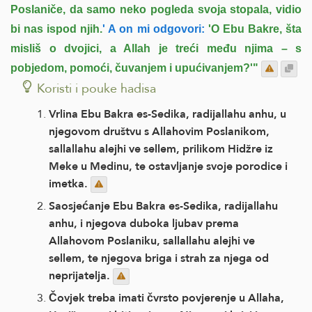
Poslaniče, da samo neko pogleda svoja stopala, vidio
bi nas ispod njih.
' A on mi odgovori:
'O Ebu Bakre, šta
misliš o dvojici, a Allah je treći među njima – s
pobjedom, pomoći, čuvanjem i upućivanjem?'"
Koristi i pouke hadisa
Vrlina Ebu Bakra es-Sedika, radijallahu anhu, u
njegovom društvu s Allahovim Poslanikom,
sallallahu alejhi ve sellem, prilikom Hidžre iz
Meke u Medinu, te ostavljanje svoje porodice i
imetka.
Saosjećanje Ebu Bakra es-Sedika, radijallahu
anhu, i njegova duboka ljubav prema
Allahovom Poslaniku, sallallahu alejhi ve
sellem, te njegova briga i strah za njega od
neprijatelja.
Čovjek treba imati čvrsto povjerenje u Allaha,