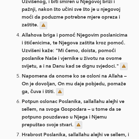
Uzvišenog, i biti smiren u Njegovoj brizi i
pažnji, nakon što učini sve što je u njegovoj
moći da poduzme potrebne mjere opreza i
zaštite.
Allahova briga i pomoć Njegovim poslanicima
i štićenicima, te Njegova zaštita kroz pomoć.
Uzvišeni kaže: "Mi ćemo, doista, pomoći
poslanike Naše i vjernike u životu na ovome
svijetu, a i na Danu kad se dignu svjedoci."
Napomena da onome ko se osloni na Allaha –
On je dovoljan, On mu daje pobjedu, pomaže
ga, čuva i štiti.
Potpun oslonac Poslanika, sallallahu alejhi ve
sellem, na svoga Gospodara – u tome da se
potpuno pouzdavao u Njega i Njemu
prepuštao svoje stvari.
Hrabrost Poslanika, sallallahu alejhi ve sellem, i