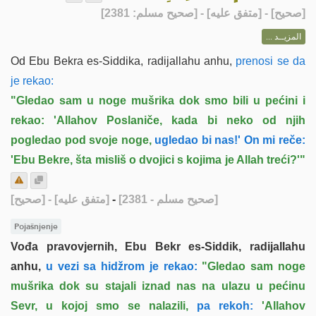
] - [متفق عليه] - [صحيح مسلم: 2381]
صحيح
[
المزيــد ...
Od Ebu Bekra es-Siddika, radijallahu anhu,
prenosi se da
je rekao:
"Gledao sam u noge mušrika dok smo bili u pećini i
rekao: 'Allahov Poslaniče, kada bi neko od njih
pogledao pod svoje noge,
ugledao bi nas!' On mi reče:
'Ebu Bekre, šta misliš o dvojici s kojima je Allah treći?'"
[صحيح]
- [متفق عليه]
-
[صحيح مسلم - 2381]
Pojašnjenje
Vođa pravovjernih, Ebu Bekr es-Siddik, radijallahu
anhu,
u vezi sa hidžrom je rekao:
"Gledao sam noge
mušrika dok su stajali iznad nas na ulazu u pećinu
Sevr, u kojoj smo se nalazili,
pa rekoh:
'Allahov