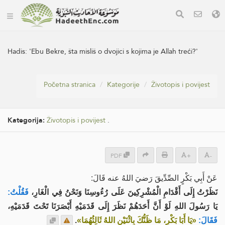
Hadis:
'Ebu Bekre, šta misliš o dvojici s kojima je Allah treći?'
Početna stranica
Kategorije
Životopis i povijest
Kategorija:
Životopis i povijest
.
PDF
+
-
عَنْ أَبِي بَكْرٍ الصِّدِّيقَ رَضيَ اللهُ عنه قَالَ:
نَظَرْتُ إِلَى أَقْدَامِ الْمُشْرِكِينَ عَلَى رُءُوسِنَا وَنَحْنُ فِي الْغَارِ،
فَقُلْتُ:
يَا رَسُولَ اللهِ لَوْ أَنَّ أَحَدَهُمْ نَظَرَ إِلَى قَدَمَيْهِ أَبْصَرَنَا تَحْتَ قَدَمَيْهِ،
.
«يَا أَبَا بَكْرٍ، مَا ظَنُّكَ بِاثْنَيْنِ اللهُ ثَالِثُهُمَا»
فَقَالَ: