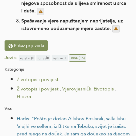
njegova sposobnost da ulijeva smirenost u srca
i duše.
Spašavanje vjere napuštanjem neprijatelja, uz
istovremeno poduzimanje mjera zaštite.
Prikaz prijevoda
Jezik:
الإنجليزية
الأوردية
الإسبانية
Više
(36)
Kategorije
Životopis i povijest
Životopis i povijest
.
Vjerovjesnički životopis
.
Hidžra
Više
Hadis: "Pošto je došao Allahov Poslanik, sallallahu
'alejhi ve sellem, iz Bitke na Tebuku, svijet je izašao
pred njega na doček. Ja sam ga dočekao sa djecom