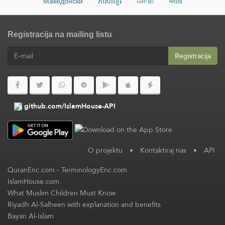
Македонски
ភាសាខ្មែរ
ਪੰਜਾਬੀ
मराठी
Registracija na mailing listu
Registracija
github.com/IslamHouse-API
O projektu
•
Kontaktiraj nas
•
API
QuranEnc.com
-
TerminologyEnc.com
IslamHouse.com
What Muslim Children Must Know
Riyadh Al-Salheen with explanation and benefits
Bayan Al-Islam