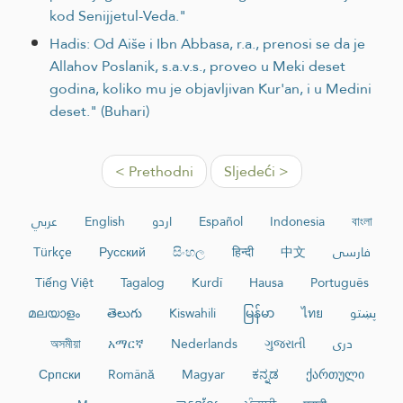
kod Senijjetul-Veda."
Hadis: Od Aiše i Ibn Abbasa, r.a., prenosi se da je
Allahov Poslanik, s.a.v.s., proveo u Meki deset
godina, koliko mu je objavljivan Kur'an, i u Medini
deset." (Buhari)
< Prethodni
Sljedeći >
عربي
English
اردو
Español
Indonesia
বাংলা
Türkçe
Русский
සිංහල
हिन्दी
中文
فارسی
Tiếng Việt
Tagalog
Kurdî
Hausa
Português
മലയാളം
తెలుగు
Kiswahili
မြန်မာ
ไทย
پښتو
অসমীয়া
አማርኛ
Nederlands
ગુજરાતી
دری
Српски
Română
Magyar
ಕನ್ನಡ
ქართული