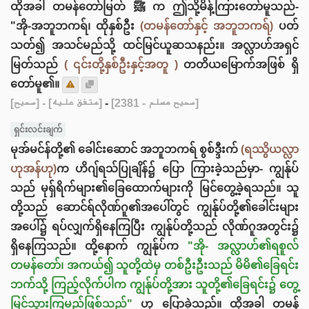
ထိုအခါ တမန်တော်မြတ် ﷺ က ဤသို့မိန့်ကြားတော်မူသည်-
"အို-အဘူဘကရ်၊ ထိုနှစ်ဦး
(တမန်တော်နှင့် အဘူဘကရ်)
ပတ်
သတ်၍ အသင်မည်သို့ ထင်မြင်ယူဆသနည်း။ အလ္လာဟ်အရှင်
မြတ်သည်
( ၎င်းတို့နှစ်ဦးနှင့်အတူ )
တတိယ‌မြောက်အဖြစ် ရှိ
တော်မူ၏။
[صحيح]
- [متفق عليه]
-
[صحيح مسلم - 2381]
ရှင်းလင်းချက်
မုအ်မင်န်တို့၏ ခေါင်းဆောင် အဘူဘကရ် စွစ်ဒ္ဒီးက်
(ရဿွိယလ္လာ
ဟုအန်ဟု)
က ဟိဂျ်ရသ်ပြုချိန်၌ ပြော ကြားခဲ့သည်မှာ- ကျွန်ုပ်
သည် မုရှ်ရိက်များ၏ခြေထောက်များကို မြင်တွေ့ခဲ့ရသည်။ သူ
တို့သည် ဆောင်ရ်လိုဏ်ဂူ၏အပေါ်တွင် ကျွန်ုပ်တို့၏ခေါင်းများ
အပေါ်၌ ရပ်လျှက်ရှိနေကြပြီး ကျွန်ုပ်တို့သည် လိုဏ်ဂူအတွင်း၌
ရှိနေကြသည်။ ထို့နောက် ကျွန်ုပ်က
"အို- အလ္လာဟ်၏ရစူလ်
တမန်တော်၊ အကယ်၍ သူတို့ထဲမှ တစ်ဦးဦးသည် မိမိ၏ခြေရင်း
ဘက်သို့ ကြည့်လိုက်ပါက ကျွန်ုပ်တို့အား သူတို့၏ခြေရင်း၌ တွေ့
မြင်သွားကြမည်ဖြစ်သည်"
ဟု ပြောခဲ့သည်။ ထိုအခါ တမန်