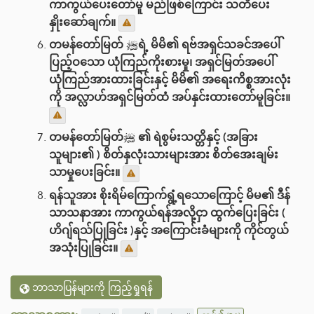
ကာကွယ်ပေးတော်မူ မည်ဖြစ်ကြောင်း သတိပေး
နှိုးဆော်ချက်။
တမန်တော်မြတ် ﷺရဲ့ မိမိ၏ ရဗ်အရှင်သခင်အပေါ်
ပြည့်ဝသော ယုံကြည်ကိုးစားမှု၊ အရှင်မြတ်အပေါ်
ယုံကြည်အားထားခြင်းနှင့် မိမိ၏ အရေးကိစ္စအားလုံး
ကို အလ္လာဟ်အရှင်မြတ်ထံ အပ်နှင်းထားတော်မူခြင်း။
တမန်တော်မြတ်ﷺ ၏ ရဲစွမ်းသတ္တိနှင့် (အခြား
သူများ၏ ) စိတ်နှလုံးသားများအား စိတ်အေးချမ်း
သာမှုပေးခြင်း။
ရန်သူအား စိုးရိမ်ကြောက်ရွံ့ရသောကြောင့် မိမ၏ ဒီန်
သာသနာအား ကာကွယ်ရန်အလို့ငှာ ထွက်ပြေးခြင်း (
ဟိဂျ်ရသ်ပြုခြင်း )နှင့် အကြောင်းခံများကို ကိုင်တွယ်
အသုံးပြုခြင်း။
ဘာသာပြန်များကို ကြည့်ရှုရန်