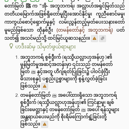
တော်မြတ် ﷺ က "အို- အဘူဘကရ်၊ အလ္လာဟ်အရှင်မြတ်သည်
တတိယမြောက်အဖြစ်ရှိတော်မူပြီးအောင်နိုင်မှု၊ ကူညီစောင်မမှု၊
ကာကွယ်စောင့်ရှောက်မှုနှင့် လမ်းညွှန်တည့်မှတ်ပေးသနားတော်
မူမည်ဖြစ်သော ထိုနှစ်ဦး
(တမန်တော်နှင့် အဘူဘကရ်)
ပတ်
သတ်၍ အသင်မည်သို့ ထင်မြင်ယူဆသနည်း။
ဟဒီးဆ်မှ သိမှတ်ဖွယ်ရာများ
အဘူဘကရ် စွစ်ဒ္ဒီးက် (ရဿွိယလ္လာဟုအန်ဟု )၏
မွန်မြတ်မှုအဆင့်အတန်းမှာ ၎င်းသည် တမန်တော်
မြတ် ﷺ နှင့်အတူ ဟိဂျ်ရတ်ပြုခြင်း၌ ပါဝင်ခဲ့ပြီး
မိသားစုနှင့် ပစ္စည်းဥစ္စာများကို စွန့်လွှတ်ခဲ့ခြင်း
ဖြစ်သည်။
တမန်တော်မြတ် ﷺ အပေါ်ထားရှိသော အဘူဘကရ်
စွစ်ဒ္ဒီးက် (ရဿွိယလ္လာဟုအန်ဟု)၏ ကြင်နာမှု၊ ချစ်
ခြင်းမေတ္တာနှင့် တမန်တော်မြတ် ﷺ အပေါ် ရန်သူများ
အန္တရာယ်ပေးမည်ကို စိုးရိမ်ကြောက်ရွံ့ခြင်းတို့
ဖြစ်သည်။