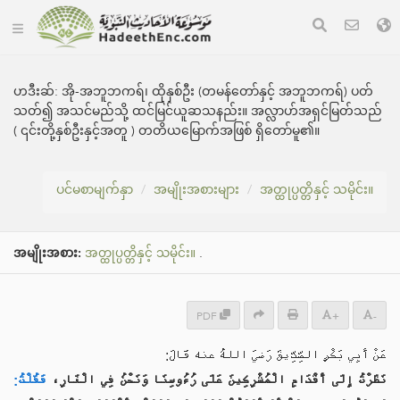
ဟဒီးဆ်:
အို-အဘူဘကရ်၊ ထိုနှစ်ဦး (တမန်တော်နှင့် အဘူဘကရ်) ပတ်
သတ်၍ အသင်မည်သို့ ထင်မြင်ယူဆသနည်း။ အလ္လာဟ်အရှင်မြတ်သည်
( ၎င်းတို့နှစ်ဦးနှင့်အတူ ) တတိယ‌မြောက်အဖြစ် ရှိတော်မူ၏။
ပင်မစာမျက်နှာ
အမျိုးအစားများ
အတ္ထုပ္ပတ္တိနှင့် သမိုင်း။
အမျိုးအစား:
အတ္ထုပ္ပတ္တိနှင့် သမိုင်း။
.
PDF
+
-
عَنْ أَبِي بَكْرٍ الصِّدِّيقَ رَضيَ اللهُ عنه قَالَ:
نَظَرْتُ إِلَى أَقْدَامِ الْمُشْرِكِينَ عَلَى رُءُوسِنَا وَنَحْنُ فِي الْغَارِ،
فَقُلْتُ: