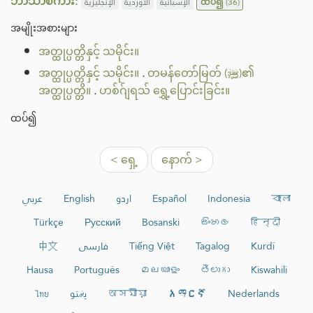
ဘာသာစကား:
الإنجليزية
الأوردية
الإسبانية
ထပ်၍
(36)
အမျိုးအစားများ
အတ္ထုပ္ပတ္တိနှင့် သမိုင်း။
အတ္ထုပ္ပတ္တိနှင့် သမိုင်း။
.
တမန်တော်မြတ် (ﷺ)၏
အတ္ထုပ္ပတ္တိ။
.
ဟစ်ဂ်ျရသ် ရွှေ့ပြောင်းခြင်း။
ထပ်၍
< ရှေ့
နောက် >
عربي
English
اردو
Español
Indonesia
বাংলা
Türkçe
Русский
Bosanski
සිංහල
हिन्दी
中文
فارسی
Tiếng Việt
Tagalog
Kurdî
Hausa
Português
മലയാളം
తెలుగు
Kiswahili
ไทย
پښتو
অসমীয়া
አማርኛ
Nederlands