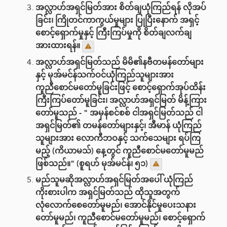
အလ္လာဟ်အရှင်မြတ်အား စိတ်ချယုံကြည်ရန် လိုအပ်
ခြင်း၊ ကြိုတင်ကာကွယ်မှုများ ပြုပြီးနောက် အရှင့်
စောင့်ရှောက်မှုနှင့် ကြီးကြပ်မှုကို စိတ်ချလက်ချ
အားထားရန်။
အလ္လာဟ်အရှင်မြတ်သည် မိမိ၏နဗီတမန်တော်များ
နှင့် မုအ်မင်န်သက်ဝင်ယုံကြည်သူများအား
ကူညီ‌စောင်မတော်မူခြင်းဖြင့် စောင့်ရှောက်အုပ်ထိန်း
ကြီးကြပ်တော်မူခြင်း၊ အလ္လာဟ်အရှင်မြတ် မိန့်ကြား
တော်မူသည် - " အမှန်စင်စစ် ငါအရှင်မြတ်သည် ငါ
အရှင်မြတ်၏ တမန်တော်များနှင့်၊ အီမာန် ယုံကြည်
သူများအား လောကီဘဝနှင့် သက်သေများ ရပ်ကြ
မည့် (ကိယာမသ်) နေ့တွင် ကူညီစောင်မတော်မူမည်
ဖြစ်သည်။" (စူရဟ် မုအ်မင်န်၊ ၅၁)
မည်သူမဆိုအလ္လာဟ်အရှင်မြတ်အပေါ် ယုံကြည်
ကိုးစားပါက အရှင်မြတ်သည် ထိုသူအတွက်
လုံလောက်စေတော်မူမည်၊ အောင်နိုင်မှုပေးသနား
တော်မူမည်၊ ကူညီစောင်မတော်မူမည်၊ စောင့်ရှောက်