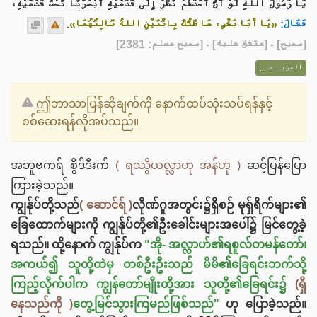
يَا رَسُولَ اللهِ لَوْ أَنَّ أَحَدَهُمْ نَظَرَ إِلَى قَدَمَيْهِ أَبْصَرَنَا تَحْتَ قَدَمَيْهِ،
.
«يَا أَبَا بَكْرٍ، مَا ظَنُّكَ بِاثْنَيْنِ اللهُ ثَالِثُهُمَا»
فَقَالَ:
] - [متفق عليه] - [صحيح مسلم: 2381]
صحيح
[
المزيــد ...
ဤဘာသာပြန်ဆိုချက်ကို နောက်ထပ်သုံးသပ်ရန်နှင့်
စစ်ဆေးရန်လိုအပ်သည်။.
အဘူဗကရ် စွိဒ်ဒီးက်
( ရဿွိယလ္လာဟု အန်ဟု )
ဆင့်ပြန်ပြော
ကြားခဲ့သည်။
ကျွန်ုပ်တို့သည်
( ဆောင်ရ် )
လိုဏ်ဂူအတွင်း၌ရှိစဉ် မုရှ်ရိက်များ၏
ခြေထောက်များကို ကျွန်ုပ်တို့၏ဦးခေါင်းများအပေါ်၌ မြင်တွေ့ခဲ့
ရသည်။ ထို့နောက် ကျွန်ုပ်က
"အို- အလ္လာဟ်၏ရစူလ်တမန်တော်၊
အကယ်၍ သူတို့ထဲမှ တစ်ဦးဦးသည် မိမိ၏ခြေရင်းဘက်သို့
ကြည့်လိုက်ပါက ကျွန်တော်မျိုးတို့အား သူတို့၏ခြေရင်း၌
(ရှိ
နေသည်ကို )
တွေ့မြင်သွားကြမည်ဖြစ်သည်"
ဟု ပြောခဲ့သည်။