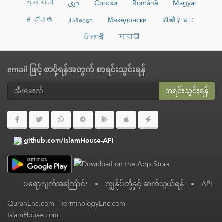
ગુજરાતી
دری
Српски
Română
Magyar
ಕನ್ನಡ
ქართული
Македонски
ភាសាខ្មែរ
ਪੰਜਾਬੀ
मराठी
email ဖြင့် စာပို့ရန်အတွက် စာရင်းသွင်းရန်
စာရင်းသွင်းရန်
github.com/IslamHouse-API
ပရောဂျက်အကြောင်း
•
ကျွန်ုပ်တို့နှင့် ဆက်သွယ်ရန်
•
API
QuranEnc.com
-
TerminologyEnc.com
IslamHouse.com