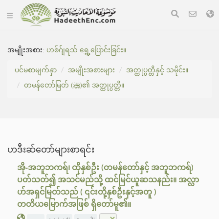
အမျိုးအစား:
ဟစ်ဂ်ျရသ် ရွှေ့ပြောင်းခြင်း။
ပင်မစာမျက်နှာ
အမျိုးအစားများ
အတ္ထုပ္ပတ္တိနှင့် သမိုင်း။
တမန်တော်မြတ် (ﷺ)၏ အတ္ထုပ္ပတ္တိ။
ဟဒီးဆ်တော်များစာရင်း
အို-အဘူဘကရ်၊ ထိုနှစ်ဦး (တမန်တော်နှင့် အဘူဘကရ်)
ပတ်သတ်၍ အသင်မည်သို့ ထင်မြင်ယူဆသနည်း။ အလ္လာ
ဟ်အရှင်မြတ်သည် ( ၎င်းတို့နှစ်ဦးနှင့်အတူ )
တတိယ‌မြောက်အဖြစ် ရှိတော်မူ၏။