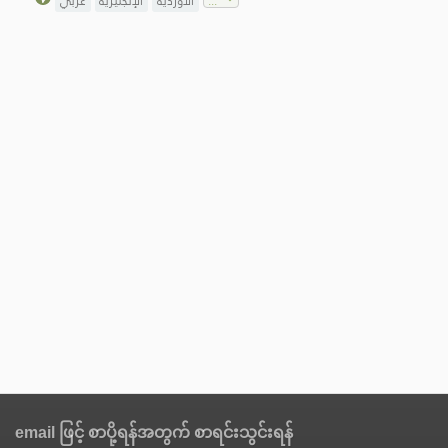
الأوردية
الإنجليزية
عربي
email ဖြင့် စာပို့ရန်အတွက် စာရင်းသွင်းရန်