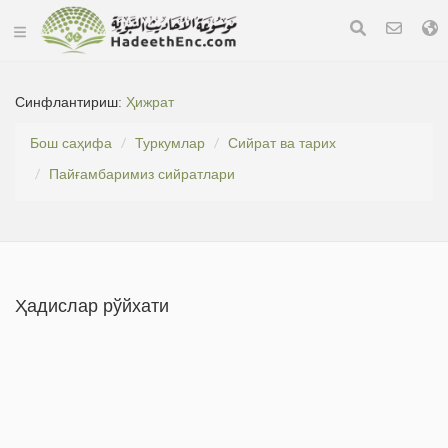
Синфлантириш:
Ҳижрат
Бош саҳифа
Туркумлар
Сийрат ва тарих
Пайғамбаримиз сийратлари
Ҳадислар рўйхати