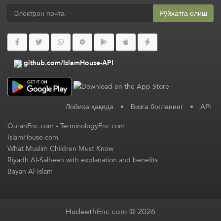
Рўйхатга олиш
github.com/IslamHouse-API
Лойиҳа ҳақида
•
Бизга боғланинг
•
API
QuranEnc.com
-
TerminologyEnc.com
IslamHouse.com
What Muslim Children Must Know
Riyadh Al-Salheen with explanation and benefits
Bayan Al-Islam
HadeethEnc.com © 2026