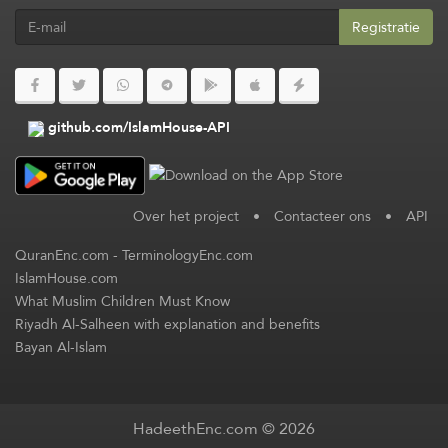
Registratie
github.com/IslamHouse-API
Over het project
•
Contacteer ons
•
API
QuranEnc.com
-
TerminologyEnc.com
IslamHouse.com
What Muslim Children Must Know
Riyadh Al-Salheen with explanation and benefits
Bayan Al-Islam
HadeethEnc.com © 2026