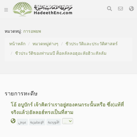
หมวดหมู่​:
การอพยพ
หน้าหลัก
หมวดหมู่​ต่างๆ
ชีวประวัติและประวัติศาสตร์
ชีวประวัติของท่านนบี ศ็อลลัลลอฮุอะลัยฮิวะสัลลัม
รายการหะดีษ
โอ้ อบูบักร์ เจ้าคิดว่าเราอยู่สองคนกระนั้นหรือ ซึ่ง(แท้ที่
จริงแล้ว)อัลลอฮ์ทรงเป็นที่สาม
الأوردية
الإنجليزية
عربي