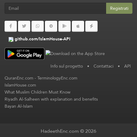
Registrati
github.com/IslamHouse-API
Info sul progetto
•
Contattaci
•
API
QuranEnc.com
-
TerminologyEnc.com
IslamHouse.com
What Muslim Children Must Know
Riyadh Al-Salheen with explanation and benefits
Bayan Al-Islam
HadeethEnc.com © 2026