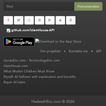
Prenumeration
github.com/IslamHouse-API
Om projektet
•
Kontakta oss
•
API
QuranEnc.com
-
TerminologyEnc.com
IslamHouse.com
What Muslim Children Must Know
Riyadh Al-Salheen with explanation and benefits
Bayan Al-Islam
HadeethEnc.com © 2026