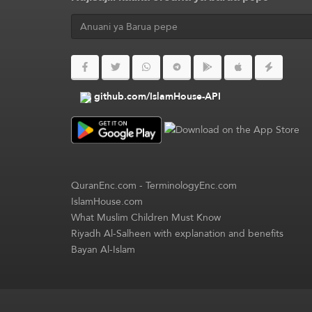
github.com/IslamHouse-API
QuranEnc.com
-
TerminologyEnc.com
IslamHouse.com
What Muslim Children Must Know
Riyadh Al-Salheen with explanation and benefits
Bayan Al-Islam