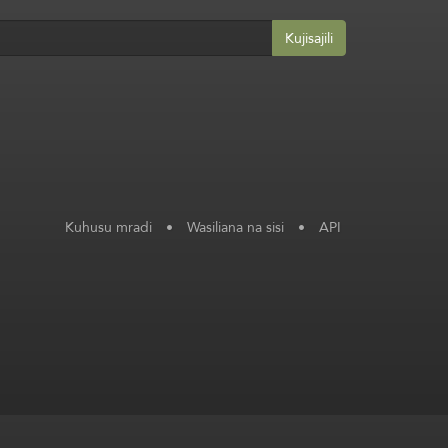
Kujisajili
Kuhusu mradi
•
Wasiliana na sisi
•
API