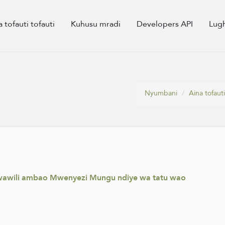
a tofauti tofauti
Kuhusu mradi
Developers API
Lug
Nyumbani
Aina tofauti
 wawili ambao Mwenyezi Mungu ndiye wa tatu wao