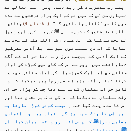
اپنے رب سےفریاد کر رہے تھے، پھر اللہ تعالی نے
تمہاری سن لی کہ میں تم کو ایک ہزار فرشتوں سے مدد
دوں گا جو لگاتار چلے آئیں گے“۔
(الانفال: 9)
چنانچہ
اللہ نےفرشتوں کے ذریعہ آپ ﷺ کی مدد کی۔ ابو زمیل
نے مجھ سے کہا کہ ابن عباس رضی اللہ عنہ نے مجھ سے
بتایا کہ اس دن مسلمانوں میں سے ایک آدمی مشرکین
کے ایک آدمی کے پیچھے دوڑ رہا تھا جو اس کے آگے
تھا، اتنے میں اوپر سے اس کے کان میں کوڑے کی آواز
سنائی دی اور ایک گھوڑسوار کی آواز سنائی دی، وہ
کہتا تھا ، آگے بڑھ اے حیزوم! پھر دیکھا کہ وہ
کافر جو اس مسلمان کے سامنے تھا چت گر پڑا، جب اس
وقت مسلمان نے دیکھا کہ اس کی ناک پر نشان تھا اور
اس کا منھ پھٹ گیا تھا،
جیسے کوئی کوڑا مارتا ہے
اور اس کا رنگ سبز پڑ گیا تھا۔ پھر وہ انصاری
صحابی رسولﷺ کے پاس آئے اور واقعہ بیان کیا۔ آپ
ﷺنے فرمایا :
تو سچ کہتا ہے، یہ مدد تیسرے آسمان