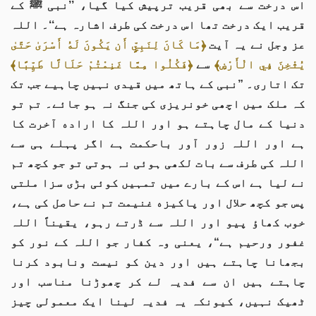
اس درخت سے بھی قریب ترپیش کیا گیا، ’’نبی ﷺ کے
قریب ایک درخت تھا اس درخت کی طرف اشارہ ہے‘‘۔ اللہ
عز وجل نے یہ آیت
﴿مَا كَانَ لِنَبِيٍّ أَن يَكُونَ لَهُ أَسْرَىٰ حَتَّىٰ
يُثْخِنَ فِي الْأَرْضِ﴾
سے
﴿فَكُلُوا مِمَّا غَنِمْتُمْ حَلَالًا طَيِّبًا﴾
تک اتاری۔ ”نبی کے ہاتھ میں قیدی نہیں چاہیے جب تک
کہ ملک میں اچھی خونریزی کی جنگ نہ ہو جائے۔ تم تو
دنیا کے مال چاہتے ہو اور اللہ کا اراده آخرت کا
ہے اور اللہ زور آور باحکمت ہے اگر پہلے ہی سے
اللہ کی طرف سے بات لکھی ہوئی نہ ہوتی تو جو کچھ تم
نے لیا ہے اس کے بارے میں تمہیں کوئی بڑی سزا ملتی
پس جو کچھ حلال اور پاکیزه غنیمت تم نے حاصل کی ہے،
خوب کھاؤ پیو اور اللہ سے ڈرتے رہو، یقیناً اللہ
غفور ورحیم ہے“، یعنی وہ کفار جو اللہ کے نور کو
بجھانا چاہتے ہیں اور دین کو نیست ونابود کرنا
چاہتے ہیں ان سے فدیہ لے کر چھوڑنا مناسب اور
ٹھیک نہیں، کیونکہ یہ فدیہ لینا ایک معمولی چیز