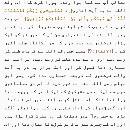
تعالی آپ سے کیا ہوا وعدہ پورا کرے گا، اس وقت
اللہ نے یہ آیت اتاری
﴿إِذْ تَسْتَغِيثُونَ رَبَّكُمْ فَاسْتَجَابَ
لَكُمْ أَنِّي مُمِدُّكُم بِأَلْفٍ مِّنَ الْمَلَائِكَةِ مُرْدِفِينَ﴾
”اس وقت
کو یاد کرو جب کہ تم اپنے رب سےفریاد کر رہے تھے،
پھر اللہ تعالی نے تمہاری سن لی کہ میں تم کو ایک
ہزار فرشتوں سے مدد دوں گا جو لگاتار چلے آئیں
گے“۔
(الانفال: 9)
یعنی:جس وقت اللہ سے فریاد طلب کر
رہے تھے اور اس سے مدد طلب کر رہے تھے، تو اللہ نے
تمہاری دعا قبول کی اور ایک ہزار پہ در پہ آنے
والے فرشتوں کے ذریعہ تمہاری مدد کی۔ پھر ابن
عباس رضی اللہ عنہ نے خبر دیا کہ اس دن مسلمانوں
میں سے ایک آدمی مشرکین کے ایک آدمی کے پیچھے دوڑ
رہا تھا تاکہ اسے قتل کرے، اتنے میں اس نے کوڑے
اور گھوڑسوار کی آواز سنی، وہ کہہ رہا تھا، ’’آگے
بڑھ اے حیزوم!‘‘ پھر دیکھا کہ وہ مشرک گرا پڑا ہے۔
اور اس کے چہرے میں ناک پر کوڑے کا نشان تھا اور اس