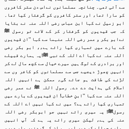
سے آئی تھی۔ چنانچہ مسلمانوں نےاس دن ستر کافروں
کو مارا تھا، اور ستر کافروں کو گرفتار کیا تھا۔
ابو زمیل نے کہا ابن عباس رضی اللہ عنہ نے بتایا
کہ جب قیدیوں کو گرفتار کر کے لائے تو رسول ﷺ
نےابو بکر و عمر رضی اللہ عنہما سے کہا ’’ان قیدیوں
کے بارے میں تمہاری کیا رائے ہے،، ابو بکر رضی
اللہ عنہ نے کہا اے اللہ کے نبی ﷺ!یہ ہمارے قبیلے
اور برادری کے لوگ ہیں میرے خیال سے کچھ مال لے کر
انہیں چھوڑ دیجیے جس سے مسلمانوں کو کافر وں سے
لڑنے کی طاقت ہو جائے گی، ممکن ہے انہیں اللہ
اسلام کی ہدایت دے دے۔ رسول اللہ ﷺ نے عمر رضی
اللہ عنہ سے کہا ’’ابنِ خطاب! ان قیدیوں کے بارے میں
تمہاری کیا رائے ہے؟ میں نے کہا نہیں اے اللہ کے
رسولﷺ! یہ میری رائے نہیں جو ابوبکر رضی اللہ
عنہ کی ہے، لیکن میری رائے یہ ہے کہ آپ انہیں
ہمارے حوالے کر دیں اور ہم ان کی گردنیں مار دیں،