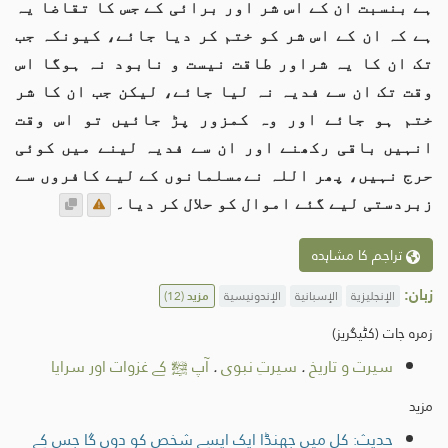
ہے بنسبت ان کے اس شر اور برائی کے جس کا تقاضا یہ
ہے کہ ان کے اس شر کو ختم کر دیا جائے، کیونکہ جب
تک ان کا یہ شراور طاقت نیست و نابود نہ ہوگا اس
وقت تک ان سے فدیہ نہ لیا جائے، لیکن جب ان کا شر
ختم ہو جائے اور وہ کمزور پڑ جائیں تو اس وقت
انہیں باقی رکھنے اور ان سے فدیہ لینے میں کوئی
حرج نہیں، پھر اللہ نےمسلمانوں کے لیے کافروں سے
زبردستی لیے گئے اموال کو حلال کر دیا۔
تراجم کا مشاہدہ
زبان:
الإنجليزية
الإسبانية
الإندونيسية
مزید
(12)
زمرہ جات (کٹیگریز)
سیرت و تاریخ
.
سیرتِ نبوی
.
آپ ﷺ کے غزوات اور سرایا
مزید
حدیث: کل میں جھنڈا ایک ایسے شخص کو دوں گا جس کے