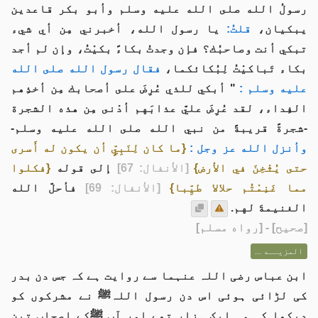
رسولُ الله صلى الله عليه وسلم وأبو بكر قاعدين
يبكيان،
قلتُ:
يا رسول الله، أخبرني مِن أي شيء
تبكي أنت وصاحبُك؟ فإن وجدتُ بكاءً بكيْتُ، وإن لم أجد
بكاء تَباكيْتُ لِبُكائكما،
فقال رسول الله صلى الله
عليه وسلم :
" أبكي للذي عُرِضَ على أصحابك مِن أخذِهم
الفِداء، لقد عُرِضَ عليَّ عذابَهم أدْنى مِن هذه الشجرة
-شجرةً قريبةً من نبي الله صلى الله عليه وسلم-
وأنزل الله عز وجل :
{ما كان لِنَبِيٍّ أن يكون له أَسرى
حتى يُثْخِنَ في الأرض}
[الأنفال: 67]
إلى قوله
{فكلوا
مما غَنِمْتُم حلالا طيِّبا}
[الأنفال: 69]
فأحلَّ الله
الغنيمةَ لهم.
[
صحيح
] - [رواه مسلم]
المزيــد ...
ابن عباس رضی اللہ عنہما سے روایت ہے کہ جس دن بدر
کی لڑائی ہوئی اس دن رسول اللہﷺ نے مشرکوں کو
دیکھا کہ وہ ایک ہزار تھے اور آپ ﷺکے اصحاب تین