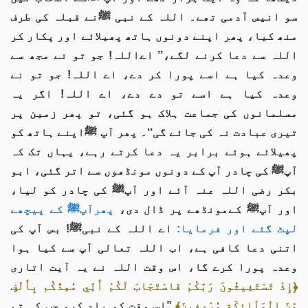
سو انیس آدمی تھے۔ اللہ کے نبی ﷺنے قبلہ کی طرف
منھ کیا، پھر اپنے دونوں ہاتھ پھیلائے اور پکار کر
اللہ سے دعا کرنے لگے،’’ اےاللہ! جو تو نے مجھ سے
وعدہ کیا ہے اسے پورا کر دے، اے اللہ! جو تو نے
وعدہ کیا ہے اسے تو دے دے، اے اللہ! اگر یہ
مسلمانوں کی جماعت ہلاک ہو گئی، تو پھر زمین پر
تیری عبادت نہ کی جائے گی‘‘۔ پھر آپ ﷺاپنے ہاتھ کو
پھیلائے ہوئے برابر یہ دعا کرتے رہے، یہاں تک کہ
آپﷺ کی چادر آپ کے دونوں مونڈھوں سے اتر گئی، ابو
بکر رضی اللہ عنہ آئے اور آپﷺ کی چادر کو لیا،
اور آپﷺ کےمونڈھے پر ڈال دی،
پھرآپﷺ کے پیچھے
لپٹ گئے اور فرمایا:
اے اللہ کے نبیﷺ! بس آپ کی
اتنی دعا کافی ہے، اب اللہ تعالی آپ سے کیا ہوا
وعدہ پورا کرے گا، اس وقت اللہ نے یہ آیت اتاری
﴿إِذْ تَسْتَغِيثُونَ رَبَّكُمْ فَاسْتَجَابَ لَكُمْ أَنِّي مُمِدُّكُم بِأَلْفٍ
مِّنَ الْمَلَائِكَةِ مُرْدِفِينَ﴾
”اس وقت کو یاد کرو جب کہ تم