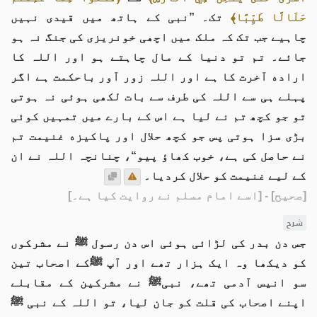
حَلَالًا طَيِّبًا﴾
تک۔ ”نبی کے ہاتھ میں قیدی نہیں
چاہیے جب تک کہ ملک میں اچھی خونریزی کی جنگ نہ ہو
جائے۔ تم تو دنیا کے مال چاہتے ہو اور اللہ کا
اراده آخرت کا ہے اور اللہ زور آور باحکمت ہے اگر
پہلے ہی سے اللہ کی طرف سے بات لکھی ہوئی نہ ہوتی
تو جو کچھ تم نے لیا ہے اس کے بارے میں تمہیں کوئی
بڑی سزا ہوتی پس جو کچھ حلال اور پاکیزه غنیمت تم
نے حاصل کی ہے، خوب کھاؤ پیو“، چنانچہ اللہ نے ان
کے لیے غنیمت کو حلال کردیا۔
[صحیح]
- [اسے امام مسلم نے روایت کیا ہے۔]
شرح
جس دن بدر کی لڑائی ہوئی اس دن رسول ﷺ نے مشرکوں
کو دیکھا وہ ایک ہزار تھے اور آپ ﷺکے اصحاب تین
سو انیس آدمی تھے، نبیﷺ نے مشرکین کے مقابلے
اپنے اصحاب کی قلت کو جان لیا، تو اللہ کے نبی ﷺ