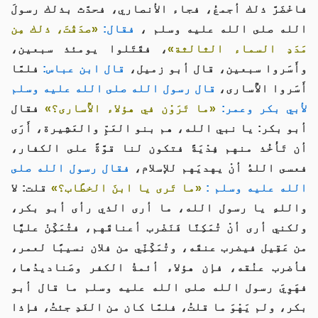
فاخْضَرَّ ذلك أجمعُ، فجاء الأنصاري، فحدَّث بذلك رسولَ
الله صلى الله عليه وسلم ،
فقال:
«صدَقْتَ، ذلك مِن
مَدَدِ السماء الثالثة»
، فقَتَلوا يومئذ سبعين،
وأَسَروا سبعين، قال أبو زميل،
قال ابن عباس:
فلمَّا
أَسَروا الأُسارى،
قال رسول الله صلى الله عليه وسلم
لأبي بكر وعمر:
«ما تَرَوْن في هؤلاء الأُسارى؟»
فقال
أبو بكر: يا نبي الله، هم بنو العَمِّ والعَشِيرة، أَرَى
أن تَأْخُذ منهم فِدْيَةً فتكون لنا قوَّةً على الكفار،
فعسى اللهُ أنْ يهديَهم للإسلام،
فقال رسول الله صلى
الله عليه وسلم :
«ما تَرى يا ابنَ الخطَّاب؟»
قلت: لا
واللهِ يا رسول الله، ما أرى الذي رأى أبو بكر،
ولكني أرى أنْ تُمَكِنَّا فَنَضْرب أعناقَهم، فتُمَكِّنْ عليًّا
من عَقِيل فيضرب عنقَه، وتُمَكِّنِّي من فلان نسيبًا لعمر،
فأضرب عنُقه، فإن هؤلاء أئمةُ الكفر وصَناديدُها،
فهَوِيَ رسول الله صلى الله عليه وسلم ما قال أبو
بكر، ولم يَهْوَ ما قلتُ، فلمَّا كان من الغَدِ جئتُ، فإذا