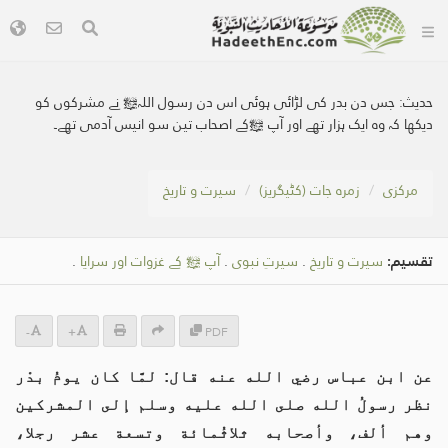
حدیث:
جس دن بدر کی لڑائی ہوئی اس دن رسول اللہﷺ نے مشرکوں کو
دیکھا کہ وہ ایک ہزار تھے اور آپ ﷺکے اصحاب تین سو انیس آدمی تھے۔
مرکزی
زمرہ جات (کٹیگریز)
سیرت و تاریخ
تقسیم:
سیرت و تاریخ
.
سیرتِ نبوی
.
آپ ﷺ کے غزوات اور سرایا
.
-
+
PDF
عن ابن عباس رضي الله عنه قال: لمَّا كان يومُ بدْر
نظر رسولُ الله صلى الله عليه وسلم إلى المشركين
وهم ألف، وأصحابه ثلاثُمائة وتسعة عشر رجلا،