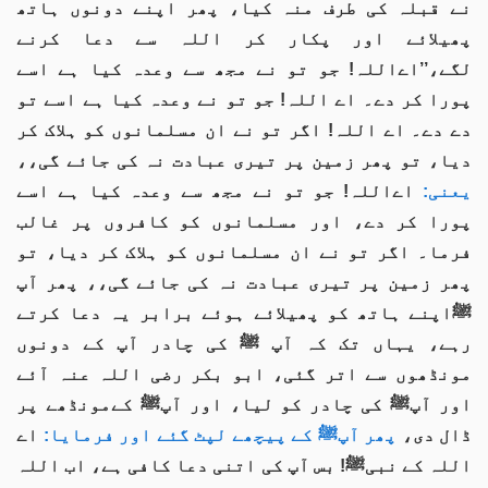
نے قبلہ کی طرف منہ کیا، پھر اپنے دونوں ہاتھ
پھیلائے اور پکار کر اللہ سے دعا کرنے
لگے،’’اےاللہ! جو تو نے مجھ سے وعدہ کیا ہے اسے
پورا کر دے۔ اے اللہ! جو تو نے وعدہ کیا ہے اسے تو
دے دے۔ اے اللہ! اگر تو نے ان مسلمانوں کو ہلاک کر
دیا، تو پھر زمین پر تیری عبادت نہ کی جائے گی،،
یعنی:
اےاللہ! جو تو نے مجھ سے وعدہ کیا ہے اسے
پورا کر دے، اور مسلمانوں کو کافروں پر غالب
فرما۔ اگر تو نے ان مسلمانوں کو ہلاک کر دیا، تو
پھر زمین پر تیری عبادت نہ کی جائے گی،، پھر آپ
ﷺاپنے ہاتھ کو پھیلائے ہوئے برابر یہ دعا کرتے
رہے، یہاں تک کہ آپ ﷺ کی چادر آپ کے دونوں
مونڈھوں سے اتر گئی، ابو بکر رضی اللہ عنہ آئے
اور آپﷺ کی چادر کو لیا، اور آپﷺ کےمونڈھے پر
ڈال دی،
پھر آپﷺ کے پیچھے لپٹ گئے اور فرمایا:
اے
اللہ کے نبیﷺ! بس آپ کی اتنی دعا کافی ہے، اب اللہ