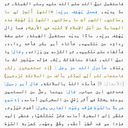
فاستقبل نبيُّ الله صلى الله عليه وسلم القبلةَ، ثم
مدَّ يديْه،
فجعل يَهْتِف بربِّه:
«اللهمَّ أَنْجِزْ لي ما
وعدْتَني، اللهم آتِ ما وعدْتَني، اللهمَّ إنْ تَهْلِك هذه
العِصابةُ من أهْل الإسلام لا تُعْبَد في الأرض»
، فما زال
يَهْتِف بربِّه، مادًّا يديْه مستقبلَ القِبلة، حتى سقط
رِداؤه عن مَنْكبيه، فأتاه أبو بكر فأخذ رِداءه،
فألقاه على مَنْكبيه، ثم التَزَمه مِن وَرَائه،
وقال:
يا
نبيَّ الله، كفاك مناشَدَتَك ربَّك، فإنَّه سيُنْجِز لك ما
وعَدَك،
فأنزل الله عز وجل :
{إذ تستغيثون ربَّكم
فاستجاب لكم أنِّي مُمِدُّكم بألف من الملائكة مُرْدِفين}
[الأنفال: 9]
فأمدَّه اللهُ بالملائكة،
قال أبو زميل:
فحدثني ابن عباس،
قال:
بينما رجلٌ من المسلمين
يومئذ يشتَدُّ في أَثَر رَجُلٍ من المشركين أمامه،
إذ سَمِع
ضربةً بالسَّوْط فَوْقَه وصَوْت الفارس يقول:
أقدِم حَيْزُوم،
فنَظَر إلى المشرك أمامه فخَرَّ مُسْتَلْقيًا، فنظر إليه
فإذا هو قد خُطِمَ أنفُه، وشُقَّ وجهُه، كضرْبة السَّوْط