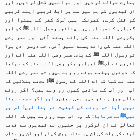
ہمارے حوالے کر دیں اور ہم انہیں قتل کر دیں، اور
ان قیدیوں کو ہم میں سے ہر ایک قریبی اپنے قریبی
کو قتل کرے، کیونکہ یہی لوگ کفر کے پیشوا اور
گمراہی کے سردار ہیں۔ چنانچہ رسول اللہ ﷺ کو ابو
بکررضی اللہ عنہ کی رائے پسند آئی اور عمر رضی
اللہ عنہ کی رائے پسند نہیں آئی، جب دوسرا دن ہوا
تو رسول اللہ ﷺ کے پاس عمر رضی اللہ عنہ آئے اور
انہوں نے آپﷺ اورابو بکر رضی اللہ عنہ کو دیکھا
کہ دونوں بیٹھے ہوئے رو رہے ہیں، تو عمر رضی اللہ
عنہ نے کہا کہ اے اللہ کے رسول ﷺ! مجھے بتلائیں کہ
آپ اور آپ کے ساتھی کیوں رو رہے ہیں؟ اگر رونے
والی چیز ہے تو میں بھی روؤں،
اور اگر مجھے رونا
نہیں آیا تو رونے کی کیفیت تو بنا لوں! اس پر
نبیﷺنے فرمایا:
کہ وہ اس لیے رو رہے ہیں کہ اللہ
تعالیٰ نے ان لوگوں پر جنہوں نے قیدیوں سے فدیہ
لینے کی بات کی ان پر عذاب پیش کیا، اور ان پر عذاب