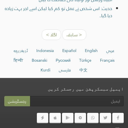
حدیث: اس شخص نے عمل تو کم کیا لیکن اسے اجر بہت زیادہ
دیا گیا۔
< سابقہ
اگلا >
عربي
English
Español
Indonesia
ئۇيغۇرچە
हिन्दी
Bosanski
Русский
Türkçe
Français
中文
فارسی
Kurdî
ایمیل سبسکرپشن میں رجسٹر کریں
رجسٹریشن