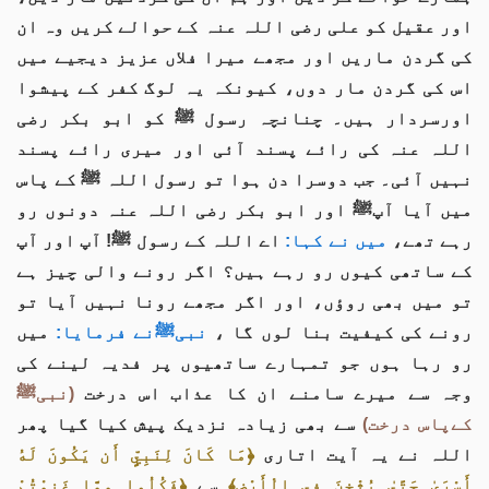
اور عقیل کو علی رضی اللہ عنہ کے حوالے کریں وہ ان
کی گردن ماریں اور مجھے میرا فلاں عزیز دیجیے میں
اس کی گردن مار دوں، کیونکہ یہ لوگ کفر کے پیشوا
اورسردار ہیں۔ چنانچہ رسول ﷺ کو ابو بکر رضی
اللہ عنہ کی رائے پسند آئی اور میری رائے پسند
نہیں آئی۔ جب دوسرا دن ہوا تو رسول اللہ ﷺ کے پاس
میں آیا آپﷺ اور ابو بکر رضی اللہ عنہ دونوں رو
رہے تھے،
میں نے کہا:
اے اللہ کے رسول ﷺ! آپ اور آپ
کے ساتھی کیوں رو رہے ہیں؟ اگر رونے والی چیز ہے
تو میں بھی روؤں، اور اگر مجھے رونا نہیں آیا تو
رونے کی کیفیت بنا لوں گا ،
نبیﷺنے فرمایا:
میں
رو رہا ہوں جو تمہارے ساتھیوں پر فدیہ لینے کی
وجہ سے میرے سامنے ان کا عذاب اس درخت
(نبیﷺ
کےپاس درخت)
سے بھی زیادہ نزدیک پیش کیا گیا پھر
اللہ نے یہ آیت اتاری
﴿مَا كَانَ لِنَبِيٍّ أَن يَكُونَ لَهُ
أَسْرَىٰ حَتَّىٰ يُثْخِنَ فِي الْأَرْضِ﴾
سے
﴿فَكُلُوا مِمَّا غَنِمْتُمْ