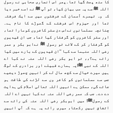
کا منھ پھٹ گیا تھا۔پھر اس انصاری صحابی نے رسول
اللہ ﷺ سے یہ سب بیان کیا، تو آپ ﷺ نے اسے خبر دیا
کہ وہ تیسرے آسمان کے فرشتوں میں سے ایک فرشتہ
تھا اور حیزوم اس فرشتے کے گھوڑے کا نام ہے۔
چنانچہ مسلمانوں نےاس دن ستر کافروں کومارا تھا،
اور ستر کافروں کو گرفتار کیا تھا، جب ان قیدیوں
کو گرفتار کر کے لائے تو رسول ﷺ نےابو بکر و عمر
رضی اللہ عنہما سے کہا ’’ان قیدیوں کے بارے میں کیا
رائے ہے؟،، تو ابو بکر رضی اللہ عنہ نے کہا اے
اللہ کے نبی ﷺ!یہ ہمارے قبیلے اور برادری کے لوگ
ہیں میرے خیال سے کچھ مال لے کر انہیں چھوڑ دیجیے
جس سے مسلمانوں کو کافر وں سے لڑنے کی طاقت ہو
جائے گی، ممکن ہے انہیں اللہ تعالی اسلام کی ہدایت
دے دے۔ جب کہ عمر رضی اللہ عنہ نے کہا نہیں اے اللہ
کے رسولﷺ! میں ابوبکر رضی اللہ عنہ کی رائے سے
اتفاق نہیں رکھتا، میری رائے یہ ہے کہ آپ انہیں