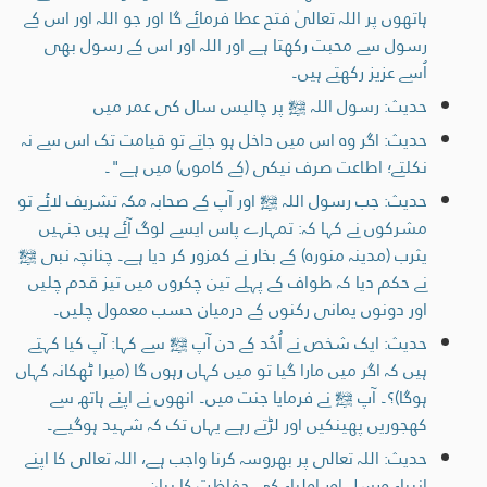
ہاتھوں پر اللہ تعالیٰ فتح عطا فرمائے گا اور جو اللہ اور اس کے
رسول سے محبت رکھتا ہے اور اللہ اور اس کے رسول بھی
اُسے عزیز رکھتے ہیں۔
حدیث: رسول اللہ ﷺ پر چالیس سال کی عمر میں
حدیث: اگر وہ اس میں داخل ہو جاتے تو قیامت تک اس سے نہ
نکلتے؛ اطاعت صرف نیکی (کے کاموں) میں ہے"۔
حدیث: جب رسول اللہ ﷺ اور آپ کے صحابہ مکہ تشریف لائے تو
مشرکوں نے کہا کہ: تمہارے پاس ایسے لوگ آئے ہیں جنہیں
یثرب (مدینہ منورہ) کے بخار نے کمزور کر دیا ہے۔ چنانچہ نبی ﷺ
نے حکم دیا کہ طواف کے پہلے تین چکروں میں تیز قدم چلیں
اور دونوں یمانی رکنوں کے درمیان حسب معمول چلیں۔
حدیث: ایک شخص نے اُحُد کے دن آپ ﷺ سے کہا: آپ کیا کہتے
ہیں کہ اگر میں مارا گیا تو میں کہاں رہوں گا (میرا ٹھکانہ کہاں
ہوگا)؟۔ آپ ﷺ نے فرمایا جنت میں۔ انھوں نے اپنے ہاتھ سے
کھجوریں پھینکیں اور لڑتے رہے یہاں تک کہ شہید ہوگیے۔
حدیث: اللہ تعالی پر بھروسہ کرنا واجب ہے، اللہ تعالی کا اپنے
انبیاء ورسل اور اولیاء کی حفاظت کا بیان