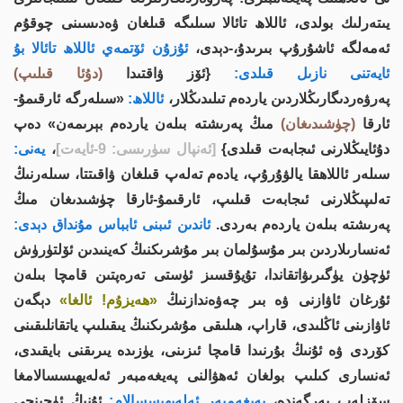
يىتەرلىك بولدى، ئاللاھ تائالا سىلىگە قىلغان ۋەدىسىنى چوقۇم
ئەمەلگە ئاشۇرۇپ بىرىدۇ،-دېدى،
ئۇزۇن ئۆتمەي ئاللاھ تائالا بۇ
ئايەتنى نازىل قىلدى:
{ئۆز ۋاقتىدا
(دۇئا قىلىپ)
پەرۋەردىگارىڭلاردىن ياردەم تىلىدىڭلار،
ئاللاھ:
«سىلەرگە ئارقىمۇ-
ئارقا
(چۈشىدىغان)
مىڭ پەرىشتە بىلەن ياردەم بېرىمەن» دەپ
دۇئايىڭلارنى ئىجابەت قىلدى}
[ئەنپال سۈرىسى: 9-ئايەت]
،
يەنى:
سىلەر ئاللاھقا يالۋۇرۇپ، يادەم تەلەپ قىلغان ۋاقىتتا، سىلەرنىڭ
تەلىپىڭلارنى ئىجابەت قىلىپ، ئارقىمۇ-ئارقا چۈشىدىغان مىڭ
پەرىشتە بىلەن ياردەم بەردى.
ئاندىن ئىبنى ئابباس مۇنداق دېدى:
ئەنسارىلاردىن بىر مۇسۇلمان بىر مۇشرىكنىڭ كەينىدىن ئۆلتۈرۈش
ئۈچۈن يۈگىرىۋاتقاندا، تۇيۇقسىز ئۈستى تەرەپتىن قامچا بىلەن
ئۇرغان ئاۋازنى ۋە بىر چەۋەندازنىڭ
«ھەيزۇم! ئالغا»
دېگەن
ئاۋازىنى ئاڭلىدى، قاراپ، ھىلىقى مۇشرىكنىڭ يىقىلىپ ياتقانلىقىنى
كۆردى ۋە ئۇنىڭ بۇرنىدا قامچا ئىزىنى، يۈزىدە يىرىقنى بايقىدى،
ئەنسارى كىلىپ بولغان ئەھۋالنى پەيغەمبەر ئەلەيھىسسالامغا
سۆزلەپ بەرگەندە،
پەيغەمبەر ئەلەيھىسسالام:
ئۇنىڭ ئۈچىنچى