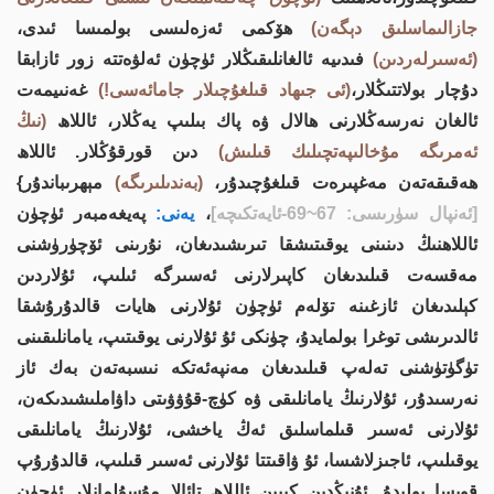
جازالىماسلىق دېگەن)
ھۆكمى ئەزەلىسى بولمىسا ئىدى،
(ئەسىرلەردىن)
فىدىيە ئالغانلىقىڭلار ئۈچۈن ئەلۋەتتە زور ئازابقا
دۇچار بولاتتىڭلار،
(ئى جىھاد قىلغۇچىلار جامائەسى!)
غەنىيمەت
ئالغان نەرسەڭلارنى ھالال ۋە پاك بىلىپ يەڭلار، ئاللاھ
(نىڭ
ئەمرىگە مۇخالىپەتچىلىك قىلىش)
دىن قورقۇڭلار. ئاللاھ
ھەقىقەتەن مەغپىرەت قىلغۇچىدۇر،
(بەندىلىرىگە)
مېھرىباندۇر}
[ئەنپال سۈرىسى: 67~69-ئايەتكىچە]
،
يەنى:
پەيغەمبەر ئۈچۈن
ئاللاھنىڭ دىنىنى يوقىتىشقا تىرىشىدىغان، نۇرىنى ئۆچۈرۈشنى
مەقسەت قىلىدىغان كاپىرلارنى ئەسىرگە ئىلىپ، ئۇلاردىن
كېلىدىغان ئازغىنە تۆلەم ئۈچۈن ئۇلارنى ھايات قالدۇرۇشقا
ئالدىرىشى توغرا بولمايدۇ، چۈنكى ئۇ ئۇلارنى يوقىتىپ، يامانلىقىنى
تۈگۈتۈشنى تەلەپ قىلىدىغان مەنپەئەتكە نىسبەتەن بەك ئاز
نەرسىدۇر، ئۇلارنىڭ يامانلىقى ۋە كۈچ-قۇۋۋىتى داۋاملىشىدىكەن،
ئۇلارنى ئەسىر قىلماسلىق ئەڭ ياخشى، ئۇلارنىڭ يامانلىقى
يوقىلىپ، ئاجىزلاشسا، ئۇ ۋاقىتتا ئۇلارنى ئەسىر قىلىپ، قالدۇرۇپ
قويسا بولىدۇ. ئۇنىڭدىن كېيىن ئاللاھ تائالا مۇسۇلمانلار ئۈچۈن