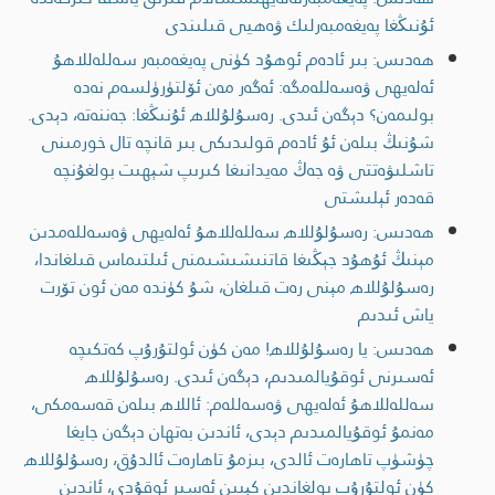
ئۇنىڭغا پەيغەمبەرلىك ۋەھيى قىلىندى
ھەدىس: بىر ئادەم ئوھۇد كۈنى پەيغەمبەر سەللەللاھۇ
ئەلەيھى ۋەسەللەمگە: ئەگەر مەن ئۆلتۈرۈلسەم نەدە
بولىمەن؟ دېگەن ئىدى. رەسۇلۇللاھ ئۇنىڭغا: جەننەتە، دېدى.
شۇنىڭ بىلەن ئۇ ئادەم قولىدىكى بىر قانچە تال خورمىنى
تاشلىۋەتتى ۋە جەڭ مەيدانىغا كىرىپ شېھىت بولغۇنچە
قەدەر ئېلىشتى
ھەدىس: رەسۇلۇللاھ سەللەللاھۇ ئەلەيھى ۋەسەللەمدىن
مېنىڭ ئۇھۇد جېڭىغا قاتنىشىشىمنى ئىلتىماس قىلغاندا،
رەسۇلۇللاھ مېنى رەت قىلغان، شۇ كۈندە مەن ئون تۆرت
ياش ئىدىم
ھەدىس: يا رەسۇلۇللاھ! مەن كۈن ئولتۇرۇپ كەتكىچە
ئەسىرنى ئوقۇيالمىدىم، دېگەن ئىدى. رەسۇلۇللاھ
سەللەللاھۇ ئەلەيھى ۋەسەللەم: ئاللاھ بىلەن قەسەمكى،
مەنمۇ ئوقۇيالمىدىم دېدى، ئاندىن بەتھان دېگەن جايغا
چۈشۈپ تاھارەت ئالدى، بىزمۇ تاھارەت ئالدۇق، رەسۇلۇللاھ
كۈن ئولتۇرۇپ بولغاندىن كېيىن ئەسىر ئوقۇدى، ئاندىن