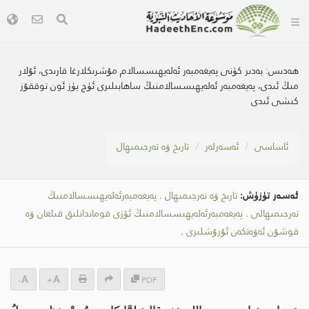
ھەدىس:
بەدىر كۈنى پەيغەمبەر ئەلەيھىسسالام مۇشرىكلارغا قارىدى، ئۇلار
مىڭ ئىدى، پەيغەمبەر ئەلەيھىسسالامنىڭ ساھابىلىرى ئۈچ يۈز ئون توققۇز
كىشى ئىدى
ئاساسى
ئەسەرلەر
تارىخ ۋە تەرجىمىھال
ئەسەر تۈزۈش:
تارىخ ۋە تەرجىمىھال
.
پەيغەمبەرئەلەيھىسسالامنىڭ
تەرجىمىھالى
.
پەيغەمبەرئەلەيھىسسالامنىڭ ئۆزى قوماندانلىق قىلغان ۋە
قوشۇن ئەۋەتكەن ئۇرۇشلىرى
.
-
+
PDF