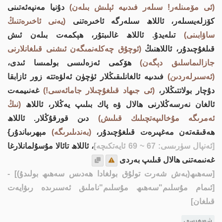
(ئى مۆمىنلەر! سىلەر فىدىيە ئېلىش بىلەن)
دۇنيا مەنپەئەتىنى
كۆزلەيسىلەر، ئاللاھ سىلەرگە ئاخىرەتنى
(يەنى ئاخىرەتنىڭ
ساۋابىنى)
تىلەيدۇ. ئاللاھ غالىبتۇر، ھېكمەت بىلەن ئىش
قىلغۇچىدۇر، ئاللاھنىڭ
(ئوچۇق چەكلەنمىگەن ئىشنى قىلغانلارنى
جازالىماسلىق دېگەن)
ھۆكمى ئەزەلىسى بولمىسا ئىدى،
(ئەسىرلەردىن)
فىدىيە ئالغانلىقىڭلار ئۈچۈن ئەلۋەتتە زور ئازابقا
دۇچار بولاتتىڭلار،
(ئى جىھاد قىلغۇچىلار جامائەسى!)
غەنىيمەت
ئالغان نەرسەڭلارنى ھالال ۋە پاك بىلىپ يەڭلار، ئاللاھ
(نىڭ
ئەمرىگە مۇخالىپەتچىلىك قىلىش)
دىن قورقۇڭلار. ئاللاھ
ھەقىقەتەن مەغپىرەت قىلغۇچىدۇر،
(بەندىلىرىگە)
مېھرىباندۇر}
[ئەنپال سۈرىسى: 67 ~ 69 ئايەتكىچە]
، ئاللاھ تائالا مۇسۇلمانلارغا
غەنىمەتنى ھالال قىلىپ بەردى
[سەھىھ(بەش شەرت تولۇق بولغادا ھەدىس سەھىھ بولىدۇ)]
-
[ئىمام مۇسلىم"سەھىھ مۇسلىم"ناملىق ئەسىرىدە رىۋايەت
قىلغان]
شەرھىسى