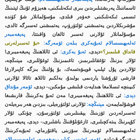
ئاسماننىڭ پەرىشتىلىرىدىن بىرى ئىكەنلىكىنى، ھەيزۇم ئۇنىڭ ئېتىنىڭ
ئىسمى ئىكەنلىكىنى خەۋەر قىلدى، مۇسۇلمانلار شۇ كۈندە
مۇشرىكلاردىن يەتمىشنى ئۆلتۈرۈپ، يەتمىشنى ئەسىرگە ئالدى،
مۇسۇلمانلار ئۇلارنى ئەسىر ئالغان ۋاقىتتا،
پەيغەمبەر
ئەلەيھىسسالام ئەبۇبەكرى بىلەن ئۆمەرگە:
«بۇ ئەسىرلەرنى
قانداق قىلىمىز؟»
دېدى،
ئەبۇ بەكرى:
ئى ئاللاھنىڭ پەيغەمبىرى!
ئۇلار بىزنىڭ تۇغقانلىرىمىز، تاغىمىزنىڭ ئوغۇللىرى، مېنىڭچە،
ئۇلاردىن پۇل ئېلىپ قويىۋەتسەك، بۇ پۇلنىڭ بىزگە كاپىرلارغا
قارشى ئۇرۇشتا ياردىمى بولىدۇ، بەلكىم ئاللاھ تائالا ئۇلارنى
كىيىنچە ئىسلامغا ھىدايەت قىلىشى مۇمكىن،- دېدى،
ئۆمەر مۇنداق
دېدى:
ئى ئاللاھنىڭ پەيغەمبىرى! مەن ئەبۇ بەكرىنىڭ قارىشىغا
قوشۇلمايمەن،
مېنىڭچە:
ئۇلارنى ئۆلتۈرەيلى، بىزدىن ھەر بىرەيلەن
ئەسىرلەردىن ئۆزىنىڭ يېقىنلىرىنى ئۆلتۈرسۇن، چۈنكى ئۇلار
كۇپىرنىڭ يىتەكچىلىرى، ئازغۇنلۇقنىڭ باشلىرى،- دېدى، پەيغەمبەر
ئەلەيھىسسالام ئۆمەرنىڭ سۆزىنى ياقتۇرماي، ئەبۇبەكرىنىڭ
سۆزىگە قېتىلدى.
ئۆمەر ئەتىسى كىلىپ پەيغەمبەر ئەلەيھىسسالام