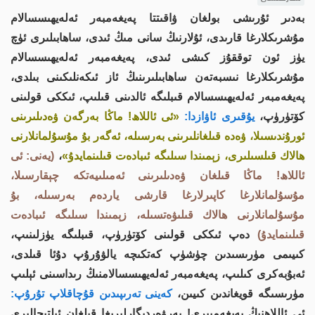
بەدىر ئۇرىشى بولغان ۋاقىتتا پەيغەمبەر ئەلەيھىسسالام
مۇشرىكلارغا قارىدى، ئۇلارنىڭ سانى مىڭ ئىدى، ساھابىلىرى ئۈچ
يۈز ئون توققۇز كىشى ئىدى، پەيغەمبەر ئەلەيھىسسالام
مۇشرىكلارغا نىسبەتەن ساھابىلىرىنىڭ ئاز ئىكەنلىكىنى بىلدى،
پەيغەمبەر ئەلەيھىسسالام قىبلىگە ئالدىنى قىلىپ، ئىككى قولىنى
كۆتۈرۈپ،
يۇقىرى ئاۋازدا:
«ئى ئاللاھ! ماڭا بەرگەن ۋەدىلىرىنى
ئورۇندىسىلا، ۋەدە قىلغانلىرىنى بەرسىلە، ئەگەر بۇ مۇسۇلمانلارنى
ھالاك قىلسىلىرى، زېمىندا سىلىگە ئىبادەت قىلىنمايدۇ»
،
(يەنى: ئى
ئاللاھ! ماڭا قىلغان ۋەدىلىرىنى ئەمىلىيەتكە چېقارسىلا،
مۇسۇلمانلارغا كاپىرلارغا قارشى ياردەم بەرسىلە، بۇ
مۇسۇلمانلارنى ھالاك قىلىۋەتسىلە، زېمىندا سىلىگە ئىبادەت
قىلىنمايدۇ)
دەپ ئىككى قولىنى كۆتۈرۈپ، قىبلىگە يۈزلىنىپ،
كىيىمى مۈرىسىدىن چۈشۈپ كەتكىچە يالۋۇرۇپ دۇئا قىلدى،
ئەبۇبەكرى كىلىپ، پەيغەمبەر ئەلەيھىسسالامنىڭ رىداسىنى ئېلىپ
مۈرىسىگە قويغاندىن كىيىن،
كەينى تەرىپىدىن قۇچاقلاپ تۇرۇپ:
ئى ئاللاھنىڭ پەيغەمبىرى! پەرۋەردىگارلىرىغا قىلغان ئىلتىجالىرى