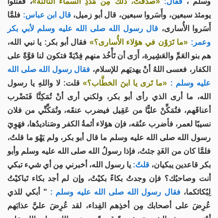
وسلم ،
فقال:
«صدَقْتَ، ذلك مِن مَدَدِ السماء الثالثة»
، فقَتَلوا
يومئذ سبعين، وأَسَروا سبعين، قال أبو زميل،
قال ابن عباس:
فلمَّا
أَسَروا الأُسارى،
قال رسول الله صلى الله عليه وسلم لأبي بكر
وعمر:
«ما تَرَوْن في هؤلاء الأُسارى؟»
فقال أبو بكر: يا نبي الله،
هم بنو العَمِّ والعَشِيرة، أَرَى أن تَأْخُذ منهم فِدْيَةً فتكون لنا قوَّةً على
الكفار، فعسى اللهُ أنْ يهديَهم للإسلام،
فقال رسول الله صلى الله
عليه وسلم :
«ما تَرى يا ابنَ الخطَّاب؟»
قلت: لا واللهِ يا رسول
الله، ما أرى الذي رأى أبو بكر، ولكني أرى أنْ تُمَكِنَّا فَنَضْرب
أعناقَهم، فتُمَكِّنْ عليًّا من عَقِيل فيضرب عنقَه، وتُمَكِّنِّي من فلان
نسيبًا لعمر، فأضرب عنُقه، فإن هؤلاء أئمةُ الكفر وصَناديدُها، فهَوِيَ
رسول الله صلى الله عليه وسلم ما قال أبو بكر، ولم يَهْوَ ما قلتُ،
فلمَّا كان من الغَدِ جئتُ، فإذا رسولُ الله صلى الله عليه وسلم وأبو
بكر قاعدين يبكيان،
قلتُ:
يا رسول الله، أخبرني مِن أي شيء تبكي
أنت وصاحبُك؟ فإن وجدتُ بكاءً بكيْتُ، وإن لم أجد بكاء تَباكيْتُ
لِبُكائكما،
فقال رسول الله صلى الله عليه وسلم :
" أبكي للذي
عُرِضَ على أصحابك مِن أخذِهم الفِداء، لقد عُرِضَ عليَّ عذابَهم