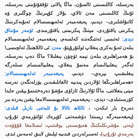
بەرسىلە، كاللىسىنى ئالسۇن، ماڭا پالانى تۇققۇنۇمنى بەرسىلە،
ئۇنىڭ كاللىسىنى مەن ئالاي، بۇلار كۇپىرنىڭ چوڭلىرى ۋە
كاتىۋاشلىرى،- دېدىم، پەيغەمبەر ئەلەيھىسسالام ئەبۇبەكرىنىڭ
پىكرىنى ياقتۇردى، مېنىڭ پىكرىمنى ياقتۇرمىدى.
ئۆمەر مۇنداق
دېدى:
ئەتىسى ئەتتىگەندە كەلسەم، پەيغەمبەر ئەلەيھىسسالام
بىلەن ئەبۇ بەكرى يىغلاپ ئولتۇرۇپتۇ،
مەن:
ئى ئاللاھنىڭ ئەلچىسى!
بۇ ھەمراھلىرى بىلەن نېمە ئۈچۈن يىغلىلا؟ ماڭا دەپ بەرسىلە،
ئەگەر يىغلىيالىسام مەنمۇ يىغلاي، يىغلىيالمىسام سىلەرگە
يىغلىشىپ بېرەي،- دېدىم،
پەيغەمبەر ئەلەيھىسسالام:
«ھەمراھلىرىڭغا ئۇلاردىن پىدىيە ئالغانلىقىدىن يۈزلەنگەن نەرسە
مېنى يىغلاتتى، ماڭا ئۇلارنىڭ ئازاۋى مۇشۇ دەرەختىنمۇ يېقىن جايدا
كۆرسىتىلدى،- دېدى، - پەيغەمبەر ئەلەيھىسسالامغا يېقىن يەردە بىر
دەرەخ بار ئىكەن- ،
ئاللاھ تائالا بۇ ئايەتنى نازىل قىلدى:
{پەيغەمبەرگە زېمىندا دۈشمەننى كۆپرەك ئۆلتۈرمەي تۇرۇپ
(يەنى مۇشرىكلىكنىڭ ھەيۋىسىنى يوقىتىپ، ئىسلامغا قۇۋۋەت
بەرمەي تۇرۇپ)
، ئەسىرلەردىن فىدىيە ئېلىش لايىق ئەمەس ئىدى.