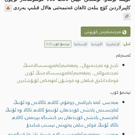
كاپىرلاردىن كۈچ بىلەن ئالغان غەنىمەتنى ھالال قىلىپ بەردى
تەرجىمىلەرنى كۆرۈش
تىل:
الإنجليزية
الأوردية
الإسبانية
تېخىمۇ كۆپ
(12)
ئەسەرلەر
تارىخ ۋە تەرجىمىھال
.
پەيغەمبەرئەلەيھىسسالامنىڭ
تەرجىمىھالى
.
پەيغەمبەرئەلەيھىسسالامنىڭ ئۆزى
قوماندانلىق قىلغان ۋە قوشۇن ئەۋەتكەن ئۇرۇشلىرى
تېخىمۇ كۆپ
ھەدىس: ئەتە بايراقنى چوقۇم، ئاللاھ تائالانى ۋە ئۇنىڭ
ئەلچىسىنى ياخشى كۆرىدىغان، ئۇنىمۇ ئاللاھ تائالا ۋە ئۇنىڭ
ئەلچىسى ياخشى كۆرىدىغان بىر كىشىگە بېرىمەن، ئاللاھ
تائالا ئۇنىڭ قولى بىلەن پەتھىنى نېسىپ قىلىدۇ
ھەدىس: پەيغەمبەرئەلەيھىسسالام قىرىق ياشقا كىرگەندە