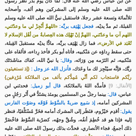
عن ابن عباس رضي الله عنه قال: لمَّا كان يومُ بدْر نظر رسولُ
الله صلى الله عليه وسلم إلى المشركين وهم ألف، وأصحابه
ثلاثُمائة وتسعة عشر رجلا، فاستقبل نبيُّ الله صلى الله عليه وسلم
القبلةَ، ثم مدَّ يديْه،
فجعل يَهْتِف بربِّه:
«اللهمَّ أَنْجِزْ لي ما وعدْتَني،
اللهم آتِ ما وعدْتَني، اللهمَّ إنْ تَهْلِك هذه العِصابةُ من أهْل الإسلام لا
تُعْبَد في الأرض»
، فما زال يَهْتِف بربِّه، مادًّا يديْه مستقبلَ القِبلة،
حتى سقط رِداؤه عن مَنْكبيه، فأتاه أبو بكر فأخذ رِداءه، فألقاه على
مَنْكبيه، ثم التَزَمه مِن وَرَائه،
وقال:
يا نبيَّ الله، كفاك مناشَدَتَك
ربَّك، فإنَّه سيُنْجِز لك ما وعَدَك،
فأنزل الله عز وجل :
{إذ تستغيثون
ربَّكم فاستجاب لكم أنِّي مُمِدُّكم بألف من الملائكة مُرْدِفين}
[الأنفال: 9]
فأمدَّه اللهُ بالملائكة،
قال أبو زميل:
فحدثني ابن
عباس،
قال:
بينما رجلٌ من المسلمين يومئذ يشتَدُّ في أَثَر رَجُلٍ من
المشركين أمامه،
إذ سَمِع ضربةً بالسَّوْط فَوْقَه وصَوْت الفارس
يقول:
أقدِم حَيْزُوم، فنَظَر إلى المشرك أمامه فخَرَّ مُسْتَلْقيًا، فنظر
إليه فإذا هو قد خُطِمَ أنفُه، وشُقَّ وجهُه، كضرْبة السَّوْط فاخْضَرَّ
ذلك أجمعُ، فجاء الأنصاري، فحدَّث بذلك رسولَ الله صلى الله عليه