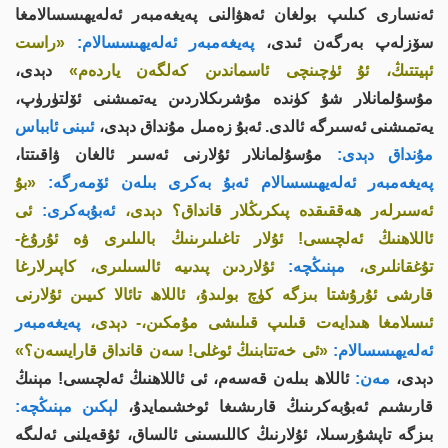
ئەنسارى كىلىپ بولغان ئەھۋالنى پەيغەمبەر ئەلەيھىسسالامغا
سۆزلەپ بەرگەن ئىدى،
پەيغەمبەر ئەلەيھىسسالام:
«راست
ئېيتتىڭ، ئۇ ئۈچىنچى ئاسماندىن كەلگەن ياردەم»
دېدى،
مۇسۇلمانلار شۇ كۈندە مۇشرىكلاردىن يەتمىشنى ئۆلتۈرۈپ،
يەتمىشنى ئەسىرگە ئالدى. ئەبۇ زەمىل مۇنداق دېدى،
ئىبنى ئابباس
مۇنداق دېدى:
مۇسۇلمانلار ئۇلارنى ئەسىر ئالغان ۋاقىتتا،
پەيغەمبەر ئەلەيھىسسالام ئەبۇ بەكرى بىلەن ئۆمەرگە:
«بۇ
ئەسىرلەر ھەققىقدە پىكرىڭلار قانداق؟ دېدى،
ئەبۇبەكرى:
ئى
ئاللاھنىڭ ئەلچىسى! ئۇلار تاغىلىرىنىڭ بالىلىرى ۋە ئۇرۇغ-
تۇغقانلىرى،
مېنىڭچە:
ئۇلاردىن پىدىيە ئالسىلىرى، كاپىرلارغا
قارشى ئۇرۇشتا بىزگە كۈچ بولىدۇ، ئاللاھ تائالا كىيىن ئۇلارنى
ئىسلامغا ھىدايەت قىلىپ قىلىشى مۇمكىن،- دېدى،
پەيغەمبەر
ئەلەيھىسسالام:
«ئى خەتتابنىڭ ئوغلى! سەن قانداق قارايسەن؟»
دېدى،
مەن:
ئاللاھ بىلەن قەسەم، ئى ئاللاھنىڭ ئەلچىسى! مېنىڭ
قارىشىم ئەبۇبەكرىنىڭ قارىشىغا ئوخشىمايدۇ،
لېكىن مېنىڭچە:
بىزگە تاپشۇرسىلا، ئۇلارنىڭ كاللىسىنى ئالساق، ئۇقەيلنى ئەلىگە