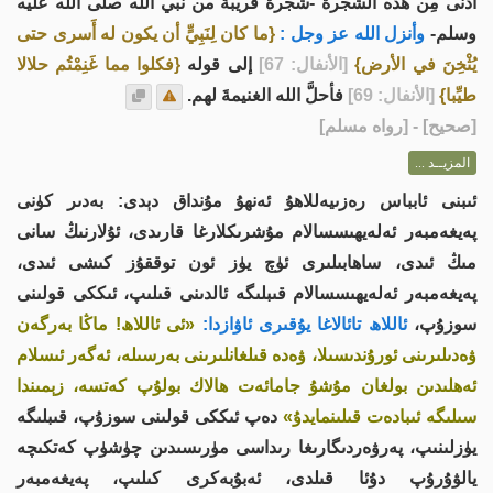
أدْنى مِن هذه الشجرة -شجرةً قريبةً من نبي الله صلى الله عليه
وسلم-
وأنزل الله عز وجل :
{ما كان لِنَبِيٍّ أن يكون له أَسرى حتى
يُثْخِنَ في الأرض}
[الأنفال: 67]
إلى قوله
{فكلوا مما غَنِمْتُم حلالا
طيِّبا}
[الأنفال: 69]
فأحلَّ الله الغنيمةَ لهم.
[
صحيح
] - [رواه مسلم]
المزيــد ...
ئىبنى ئابباس رەزىيەللاھۇ ئەنھۇ مۇنداق دېدى: بەدىر كۈنى
پەيغەمبەر ئەلەيھىسسالام مۇشرىكلارغا قارىدى، ئۇلارنىڭ سانى
مىڭ ئىدى، ساھابىلىرى ئۈچ يۈز ئون توققۇز كىشى ئىدى،
پەيغەمبەر ئەلەيھىسسالام قىبلىگە ئالدىنى قىلىپ، ئىككى قولىنى
سوزۇپ،
ئاللاھ تائالاغا يۇقىرى ئاۋازدا:
«ئى ئاللاھ! ماڭا بەرگەن
ۋەدىلىرىنى ئورۇندىسىلا، ۋەدە قىلغانلىرىنى بەرسىلە، ئەگەر ئىسلام
ئەھلىدىن بولغان مۇشۇ جامائەت ھالاك بولۇپ كەتسە، زېمىندا
سىلىگە ئىبادەت قىلىنمايدۇ»
دەپ ئىككى قولىنى سوزۇپ، قىبلىگە
يۈزلىنىپ، پەرۋەردىگارىغا رىداسى مۈرىسىدىن چۈشۈپ كەتكىچە
يالۋۇرۇپ دۇئا قىلدى، ئەبۇبەكرى كىلىپ، پەيغەمبەر