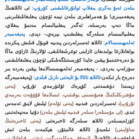
بىلەن ئەبۇ بەكرى يىغلاپ ئولتۇرغانلىقىنى كۆرۈپ:
ئى ئاللاھنىڭ
پەيغەمبىرى! بۇ ھەمراھلىرى بىلەن نېمە ئۈچۈن يىغلىغانلىقلىرىنى
ماڭا دەپ بەرسىلە، ئەگەر يىغلىيالىسام مەنمۇ يىغلاي،
يىغلىيالمىسام سىلەرگە يىغلىشىپ بېرەي،- دېدى،
پەيغەمبەر
ئەلەيھىسسالام:
ئاللاھ ئەسىرلەردىن پىدىيە قوبۇل قىلىش پىكرىدە
بولغانلارغا بولىدىغان ئازابنى توغرىلىغانلىقى، ئۇلارنىڭ ئازاۋى ماڭا
بۇ دەرەختىنمۇ يېقىن جايدا كۆرسىتىلگەنلىكى ئۈچۈن يىغلىغانلىقىنى
سۆزلەپ بەردى، - پەيغەمبەر ئەلەيھىسسالامغا يېقىن يەردە بىر
دەرەخ بار ئىكەن-
ئاللاھ تائالا بۇ ئايەتنى نازىل قىلدى:
{پەيغەمبەرگە
زېمىندا دۈشمەننى كۆپرەك ئۆلتۈرمەي تۇرۇپ
(يەنى
مۇشرىكلىكنىڭ ھەيۋىسىنى يوقىتىپ، ئىسلامغا قۇۋۋەت بەرمەي
تۇرۇپ)
، ئەسىرلەردىن فىدىيە
(يەنى تۆلەم)
ئېلىش لايىق ئەمەس
ئىدى.
(ئى مۆمىنلەر! سىلەر فىدىيە ئېلىش بىلەن)
دۇنيا مەنپەئەتىنى
كۆزلەيسىلەر، ئاللاھ سىلەرگە ئاخىرەتنى
(يەنى ئاخىرەتنىڭ
ساۋابىنى)
تىلەيدۇ. ئاللاھ غالىبتۇر، ھېكمەت بىلەن ئىش
قىلغۇچىدۇر،ئاللاھنىڭ
(ئوچۇق چەكلەنمىگەن ئىشنى قىلغانلارنى