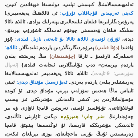
ئەلەيھىسسالامنىڭ كىيىمىنى ئېلىپ، دولىسىغا قويغاندىن كىيىن،
كەينى تەرىپىدىن قۇچاقلاپ تۇرۇپ:
ئى ئاللاھنىڭ پەيغەمبىرى!
پەرۋەردىگارلىرىغا قىلغان ئىلتىجالىرى يېتەرلىك بولدى، ئاللاھ تائالا
سىلىگە قىلغان ۋەدىسىنى چوقۇم ئەمەلگە ئاشۇرۇپ بېرىدۇ،-
دېدى،
ئۇزۇن ئۆتمەي ئاللاھ تائالا بۇ ئايەتنى نازىل قىلدى:
{ئۆز
ۋاقتىدا
(دۇئا قىلىپ)
پەرۋەردىگارىڭلاردىن ياردەم تىلىدىڭلار،
ئاللاھ:
«سىلەرگە ئارقىمۇ ـ ئارقا
(چۈشىدىغان)
مىڭ پەرىشتە بىلەن
ياردەم بېرىمەن» دەپ دۇئايىڭلارنى ئىجابەت قىلدى}
[ئەنپال
سۈرىسى: 9-ئايەت]
، ئاللاھ تائالا پەيغەمبەر ئەلەيھىسسالامغا
پەرىشتىلەر بىلەن ياردەم بەردى.
ئەبۇ زەمىل مۇنداق دېدى:
ئىبنى
ئابباس ماڭا ھەدىس سۆزلەپ بېرىپ مۇنداق دېدى: ئۇ كۈندە
مۇسۇلمانلاردىن بىر كىشى ئالدىدىكى مۇشرىكنى ئىز بېسىپ
قوغلاۋاتاتتى، تۇيۇقسىز ئۈستى تەرەپتىن قامچا ئاۋازى ۋە بىر
چەۋەندازنىڭ
«تىز چاپ! ھەيزۇم»
دېگەن ئاۋازىنى ئاڭلىدى،
ئالدىدىكى مۇشرىككە قارىسىا، ئۇ ئوڭدىسىغا يېتىپتۇ، قامچا
زەربىسىدىن ئۇنىڭ بۇرنى ماخچايغان، يۈزى يېرىلغان ئىكەن،