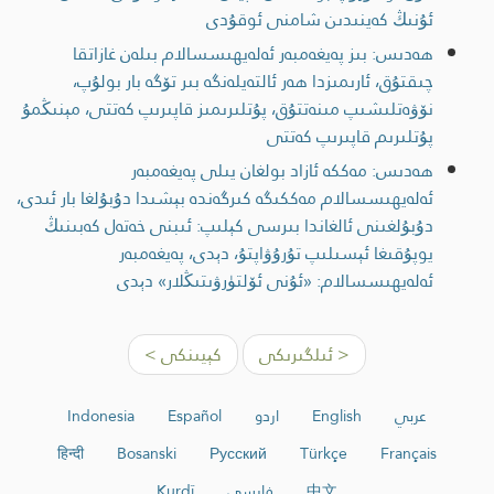
ئۇنىڭ كەينىدىن شامنى ئوقۇدى
ھەدىس: بىز پەيغەمبەر ئەلەيھىسسالام بىلەن غازاتقا
چىقتۇق، ئارىمىزدا ھەر ئالتەيلەنگە بىر تۆگە بار بولۇپ،
نۆۋەتلىشىپ مىنەتتۇق، پۇتلىرىمىز قاپىرىپ كەتتى، مېنىڭمۇ
پۇتلىرىم قاپىرىپ كەتتى
ھەدىس: مەككە ئازاد بولغان يىلى پەيغەمبەر
ئەلەيھىسسالام مەككىگە كىرگەندە بېشىدا دۇبۇلغا بار ئىدى،
دۇبۇلغىنى ئالغاندا بىرسى كېلىپ: ئىبنى خەتەل كەبىنىڭ
يوپۇقىغا ئېسىلىپ تۇرۇۋاپتۇ، دېدى، پەيغەمبەر
ئەلەيھىسسالام: «ئۇنى ئۆلتۈرۋىتىڭلار» دېدى
< ئىلگىرىكى
كېيىنكى >
عربي
English
اردو
Español
Indonesia
हिन्दी
Bosanski
Русский
Türkçe
Français
中文
فارسی
Kurdî