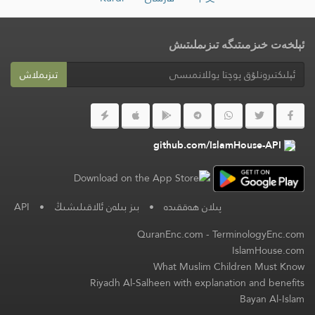
ئېلخەت خىزمىتىگە تىزىملىتىش
تىزىملاش
github.com/IslamHouse-API
پىلان ھەققىدە
•
بىز بىلەن ئالاقىلىشىڭ
•
API
QuranEnc.com
-
TerminologyEnc.com
IslamHouse.com
What Muslim Children Must Know
Riyadh Al-Salheen with explanation and benefits
Bayan Al-Islam