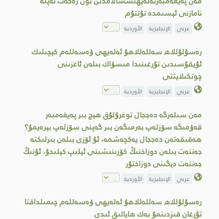
مەن پەيغەمبەرئەلەيھىسسالامدىن ئون رەكەت نەپلە
نامازنى ئېسىمدە تۇتتۇم
عربي
الإنجليزية
الأوردية
رەسۇلۇللاھ سەللەللاھۇ ئەلەيھى ۋەسەللەم كېچىلىك
ئۇيقۇسىدىن تۇرغىنىدا مىسۋاك بىلەن ئاغزىنى
چوتكىلايتتى
عربي
الإنجليزية
الأوردية
مەن سىلەرگە دەججال توغرۇلۇق ھېچ بىر پەيغەمبەر
قەۋمىگە سۆزلەپ بەرمىگەن بىر گەپنى سۆزلەپ بېرەيمۇ؟
ھەقىقەتەن دەججال يەكچەشمە، ئۇ ئۆزى بىلەن بىرلىكتە
جەننەت بىلەن دوزاخنىڭ كۆرىنىشىنى ئېلىپ كېلىدۇ، ئۇنىڭ
جەننەت دېگىنى دوزاختۇر
عربي
الإنجليزية
الأوردية
رەسۇلۇللاھ سەللەللاھۇ ئەلەيھى ۋەسەللەم چىمىلداقتا
تۇرغان قىزدىنمۇ بەك ھايالىق ئىدى