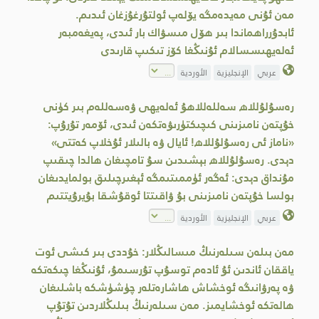
مەن ئۇنى مەيدەمگە يۆلەپ ئولتۇرغۇزغان ئىدىم.
ئابدۇرراھماندا بىر ھۆل مىسۋاك بار ئىدى، پەيغەمبەر
ئەلەيھىسسالام ئۇنىڭغا كۆز تىكىپ قارىدى
عربي
الإنجليزية
الأوردية
رەسۇلۇللاھ سەللەللاھۇ ئەلەيھى ۋەسەللەم بىر كۈنى
خۇپتەن نامىزىنى كىچىكتۈرىۋەتكەن ئىدى، ئۆمەر تۇرۇپ:
«ناماز ئى رەسۇلۇللاھ! ئايال ۋە بالىلار ئۇخلاپ كەتتى»
دېدى. رەسۇلۇللاھ بېشىدىن سۇ تامچىغان ھالدا چىقىپ
مۇنداق دېدى: ئەگەر ئۈممىتىمگە ئېغىرچىلىق بولمايدىغان
بولسا خۇپتەن نامىزىنى بۇ ۋاقىتتا ئوقۇشقا بۇيرۇيتتىم
عربي
الإنجليزية
الأوردية
مەن بىلەن سىلەرنىڭ مىسالىڭلار: خۇددى بىر كىشى ئوت
ياققان ئاندىن ئۇ ئادەم توسۇپ تۇرسىمۇ، ئۇنىڭغا چىكەتكە
ۋە پەرۋانىگە ئوخشاش ھاشارەتلەر چۈشۈشكە باشلىغان
ھالەتكە ئوخشايمىز. مەن سىلەرنىڭ بىلىڭلاردىن تۇتۇپ