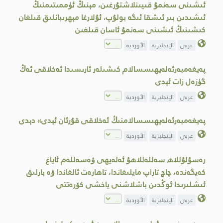
ئىشىنى سەنمۇ قىيىنلاشتۇرغىن، مېنىڭ ئۈممىتىمنىڭ
ئىشىدىن بىر ئىشقا ئىگە بولۇپ، ئۇلارغا مېھرىبانلىق قىلغان
كىشىنىڭ ئىشىنى سەنمۇ ئاسان قىلغىن
عربي
الإنجليزية
الأوردية
پەيغەمبەرئەلەيھىسسالام كىشىلەر ئارىسىدا ئەخلاقى ئەڭ
گۈزەل زات ئېدى
عربي
الإنجليزية
الأوردية
پەيغەمبەرئەلەيھىسسالامنىڭ ئەخلاقى قۇرئان ئېدى» دېدى
عربي
الإنجليزية
الأوردية
رەسۇلۇللاھ سەللەللاھۇ ئەلەيھى ۋەسەللەم ئاياغ
كەيگەندە، چاچ تاراپ مايلىغاندا، تاھارەت ئالغاندا ۋە بارلىق
ئىشلىرىدا ئوڭدىن باشلاشنى ياخشى كۆرەتتى
عربي
الإنجليزية
الأوردية