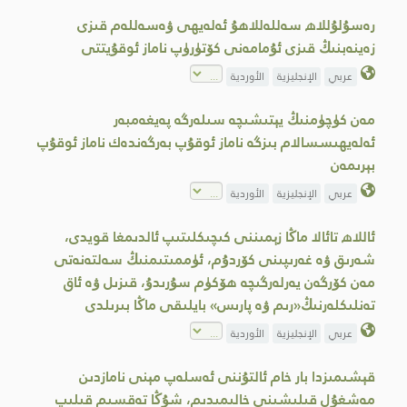
رەسۇلۇللاھ سەللەللاھۇ ئەلەيھى ۋەسەللەم قىزى
زەينەبنىڭ قىزى ئۇمامەنى كۆتۈرۈپ ناماز ئوقۇيتتى
عربي
الإنجليزية
الأوردية
مەن كۈچۈمنىڭ يېتىشىچە سىلەرگە پەيغەمبەر
ئەلەيھىسسالام بىزگە ناماز ئوقۇپ بەرگەندەك ناماز ئوقۇپ
بېرىمەن
عربي
الإنجليزية
الأوردية
ئاللاھ تائالا ماڭا زېمىننى كىچىكلىتىپ ئالدىمغا قويدى،
شەرىق ۋە غەرىپىنى كۆردۇم، ئۈممىتىمنىڭ سەلتەنەتى
مەن كۆرگەن يەرلەرگىچە ھۆكۈم سۇرىدۇ، قىزىل ۋە ئاق
تەنلىكلەرنىڭ«رىم ۋە پارىس» بايلىقى ماڭا بىرىلدى
عربي
الإنجليزية
الأوردية
قېشىمىزدا بار خام ئالتۇننى ئەسلەپ مېنى نامازدىن
مەشغۇل قىلىشىنى خالىمىدىم، شۇڭا تەقسىم قىلىپ