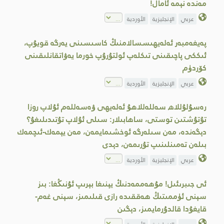
مەندە نېمە ئامال!
عربي
الإنجليزية
الأوردية
پەيغەمبەر ئەلەيھىسسالامنىڭ كاسىسىنى يەرگە قويۇپ،
ئىككى پاچىقىنى تىكلەپ ئولتۇرۇپ خورما يەۋاتقانلىقىنى
كۆردۈم
عربي
الإنجليزية
الأوردية
رەسۇلۇللاھ سەللەللاھۇ ئەلەيھى ۋەسەللەم ئۇلاپ روزا
تۇتۇشتىن توستى، ساھابىلار: سىلى ئۇلاپ تۇتىدىلىغۇ؟
دېگەندە، مەن سىلەرگە ئوخشىمايمەن، مەن يېمەك-ئىچمەك
بىلەن تەمىنلىنىپ تۇرىمەن، دېدى
عربي
الإنجليزية
الأوردية
ئى جىبرىئىل! مۇھەممەدنىڭ يېنىغا بېرىپ ئۇنىڭغا: بىز
سېنى ئۈممىتىڭ ھەققىدە رازى قىلىمىز، سېنى غەم-
قايغۇدا قالدۇرمايمىز، دېگىن