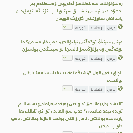
رەسۇلۇللاھ سەللەللاھۇ ئەلەيھى ۋەسەللەم بىر
يەھۇدىدىن نېسى ئاشلىق سېتىۋېلىپ، ئۇنىڭغا تۆمۈردىن
ياسالغان ساۋۇتىنى گۆرۈگە قويغان
عربي
الإنجليزية
الأوردية
مېنى سېنىڭ تۆگەڭنى ئېلىۋالدى، دەپ قارامسەن؟ ما
تۆگەڭنى ۋە پۇلۇڭنىمۇ ئالغىن! بۇ سېنىڭكى بولسۇن
عربي
الإنجليزية
الأوردية
پاچاق ياكى قول گۆشىگە تەكلىپ قىلىنساممۇ بارغان
بولاتتىم
عربي
الإنجليزية
الأوردية
ئائىشە رەزىيەللاھۇ ئەنھادىن پەيغەمبەرئەلەيھىسسالام
ئۆيدە نېمە قىلاتتى؟ دەپ سورالغاندا، ئۇ: ئۆز ئاياللىرىغا
ياردەمدە بولاتتى، ناماز ۋاقتى بولسا نامازغا چىقاتتى، دەپ
جاۋاپ بەردى