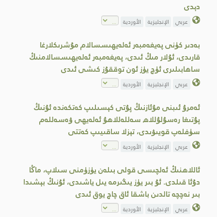
دېدى
عربي
الإنجليزية
الأوردية
بەدىر كۈنى پەيغەمبەر ئەلەيھىسسالام مۇشرىكلارغا
قارىدى، ئۇلار مىڭ ئىدى، پەيغەمبەر ئەلەيھىسسالامنىڭ
ساھابىلىرى ئۈچ يۈز ئون توققۇز كىشى ئىدى
عربي
الإنجليزية
الأوردية
ئەمرۇ ئىبنى مۇئازنىڭ پۇتى كېسىلىپ كەتكەندە ئۇنىڭ
پۇتىغا رەسۇلۇللاھ سەللەللاھۇ ئەلەيھى ۋەسەللەم
سۈفلەپ قويىۋىدى، تېزلا ساقىيىپ كەتتى
عربي
الإنجليزية
الأوردية
ئاللاھنىڭ ئەلچىسى قولى بىلەن يۈزۈمنى سىلاپ، ماڭا
دۇئا قىلدى. ئۇ بىر يۈز يىگىرمە يىل ياشىدى، ئۇنىڭ بېشىدا
بىر نەچچە تالدىن باشقا ئاق چاچ يوق ئىدى
عربي
الإنجليزية
الأوردية