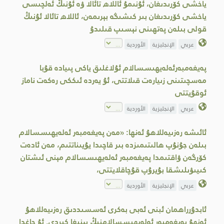
ياخشى كۆرىدىغان، ئۇنىمۇ ئاللاھ تائالا ۋە ئۇنىڭ ئەلچىسى
ياخشى كۆرىدىغان بىر كىشىگە بېرىمەن، ئاللاھ تائالا ئۇنىڭ
قولى بىلەن پەتھىنى نېسىپ قىلىدۇ
عربي
الإنجليزية
الأوردية
پەيغەمبەرئەلەيھىسسالام ئۇلاغلىق ياكى پىيادە قۇبا
مەسچىتىنى زىيارەت قىلاتتى، ئۇ يەردە ئىككى رەكەت ناماز
ئوقۇيتتى
عربي
الإنجليزية
الأوردية
ئائىشە رەزىيەللاھۇ ئەنھا: «مەن پەيغەمبەر ئەلەيھىسسالام
بىلەن جۇنۇپ ھالىتىمىزدە بىر قاچىدا يۇيىناتتىم، مەن ئادەت
كۆرگەن ۋاقتىمدا پەيغەمبەر ئەلەيھىسسالام مېنى ئىشتان
كىيىۋىلىشقا بۇيرۇپ قۇچاقلايتتى،
عربي
الإنجليزية
الأوردية
ئابدۇرراھمان ئبنى ئەبى بەكرى ئەسسىددىق رەزىيەللاھۇ
ئەنھۇ پەيغەمبەر ئەلەيھىسسالامنىڭ يېنىغا كىردى. ئۇ چاغدا