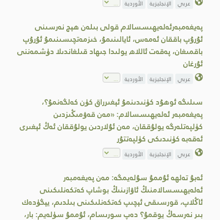
عربي
الإنجليزية
الأوردية
پەيغەمبەرئەلەيھىسسالام قولى بىلەن ھېچ نەرسىنى
ئۇرۇپ باققان ئەمەس، ئايالىنىمۇ، خىزمەتچىسىنىمۇ ئۇرۇپ
باقمىغان، پەقەت ئاللاھ يولىدا جىھاد قىلغاندىلا دۈشمەننى
ئۇرغان
عربي
الإنجليزية
الأوردية
سىلىگە ئوھۇد كۈنىدىنمۇ ئېغىرراق كۈن كەلگەنمۇ؟،
پەيغەمبەر ئەلەيھىسسالام: «مەن قەۋمىڭىزدىن
كۈلپەتلەرگە يولۇققان، مەن ئۇلاردىن يولۇققان ئەڭ ئېغىرى
ئەقەبە كۈنىدىكى كۈلپەتتۇر
عربي
الإنجليزية
الأوردية
ئەبۇ تەلھە ئۇممۇ سۇلەيمگە: مەن پەيغەمبەر
ئەلەيھىسسالامنىڭ ئاۋازىنىڭ بوشاپ كەتكەنلىكىنى
ئاڭلاپ، قورسىقى ئېچىپ كەتكەنلىكىنى بىلدىم، يېگۈدەك
بىر نەرسەڭ يوقمۇ؟ دەپ سورىسام، ئۇممۇ سۈلەيم: بار،