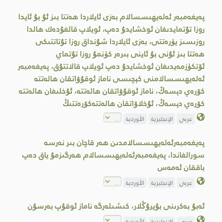
پەيغەمبەر ئەلەيھىسسالام بەزى ئايلاردا ھەتتا بىز ئۇ بۇ ئايدا
روزا تۇتمايدىغان ئوخشايدۇ دەپ، ئويلاپ قالغۇدەك ھالدا
روزىسىز يۈرەتتى، بەزى ئايلاردا شۇنداق روزا تۇتاتتىكى
ھەتتا بىز ئۇنى بۇ ئاينى بىرەر كۈنمۇ روزا تۇتماي
ئۆتكۈزمەيدىغان ئوخشايدۇ دەپ ئويلاپ قالاتتۇق، پەيغەمبەر
ئەلەيھىسسالامنى كېچىسى ناماز ئوقۇۋاتقان ھالەتتە
كۆرەي دېسەڭ، ناماز ئوقۇۋاتقان ھالەتتە، ئۇخلىغان ھالەتتە
كۆرەي دېسەڭ، ئۇخلاۋاتقان ھالەتتەكۆرەتتىڭ
عربي
الإنجليزية
الأوردية
پەيغەمبەرئەلەيھىسسالامدىن ھەر قاچان بىر نەرسە
سورالغاندا، پەيغەمبەرئەلەيھىسسالام ھەرگىزمۇ ياق دەپ
باققان ئەمەس
عربي
الإنجليزية
الأوردية
ئەبۇ بەكرىنى بۇيرۇڭلار، كىشىلەرگە ناماز ئوقۇپ بەرسۇن
عربي
الإنجليزية
الأوردية