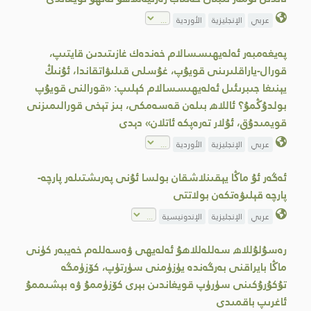
عربي
الإنجليزية
الأوردية
پەيغەمبەر ئەلەيھىسسالام خەندەك غازىتىدىن قايتىپ،
قورال-ياراقلىرىنى قويۇپ، غۇسلى قىلىۋاتقاندا، ئۇنىڭ
يېنىغا جىبرىئىل ئەلەيھىسسالام كېلىپ: «قورالنى قويۇپ
بولدۇڭمۇ؟ ئاللاھ بىلەن قەسەمكى، بىز تېخى قورالىمىزنى
قويمىدۇق، ئۇلار تەرەپكە ئاتلان» دېدى
عربي
الإنجليزية
الأوردية
ئەگەر ئۇ ماڭا يېقىنلاشقان بولسا ئۇنى پەرىشتىلەر پارچە-
پارچە قېلىۋەتكەن بولاتتى
عربي
الإنجليزية
الإندونيسية
رەسۇلۇللاھ سەللەللاھۇ ئەلەيھى ۋەسەللەم خەيبەر كۈنى
ماڭا بايراقنى بەرگەندە يۈزۈمنى سۈرتۈپ، كۆزۈمگە
تۇكۇرۇكىنى سۈرۈپ قويغاندىن بېرى كۆزۈممۇ ۋە بېشىممۇ
ئاغرىپ باقمىدى