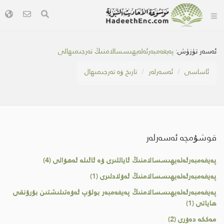
ئەسەر تۈزۈش:
پەيغەمبەرئەلەيھىسسالامنىڭ تەرجىمىھالى
ئاساسى
ئەسەرلەر
تارىخ ۋە تەرجىمىھال
قوشۇمچە ئەسەرلەر
پەيغەمبەرئەلەيھىسسالامنىڭ ئاياللىرى ۋە ئائىلە ئەھۋالى (4)
پەيغەمبەرئەلەيھىسسالامنىڭ ئەۋلادلىرى (1)
پەيغەمبەرئەلەيھىسسالامنىڭ پەيغەمبەر بولۇپ ئەۋەتىلىشتىن بۇرۇنقى
ھاياتى (1)
مەككە دەۋرى (2)