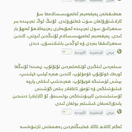
ھەقىقەتەن پەيغەمبەر ئەلەيھىسسالامغا سۇ
ئارلاشتۇرۇلغان سۈت كەلتۈرۈلدى. ئۇنىڭ ئوڭ تەرىپىدە بىر
سەھرالىق سول تەرىپىدە ئەبۇبەكرى رەزىيەللاھۇ ئەنھۇ بار
ئىدى، پەيغەمبەر ئەلەيھىسسالام ئۇنىڭدىن ئىچتى، ئاندىن
سەھرالىققا بەردى ۋە ئوڭدىن باشلانسۇن، دىدى
عربي
الإنجليزية
الأوردية
سىلەردىن ئىلگىرى ئۆتكەنلەردىن تۇتۇلۇپ، زېمىندا ئۇنىڭغا
ئورەك كولۇنۇپ كۆمۈلۈپ، ئاندىن ھەرە ئېلىپ كېلىنىپ،
بېشى ئۈستىگە قويۇلۇپ، ھەرىدىلىپ ئىككى پارچە
قىلىۋىتىلگەن ۋە تۆمۈر تاغاقلار بىلەن گۆشىنى
ئۇستىخىنىدىن ئايرىۋىتىلگەن بولسىمۇ، ئۇ (ئازابلار) دىنىدىن
ياندۇرالمىغان كىشىلەر بولغان ئىدى
عربي
الإنجليزية
الأوردية
ئەگەر ئاللاھ تائالا قەلبىڭلەردىن رەھمەتنى تارتىۋەتسە