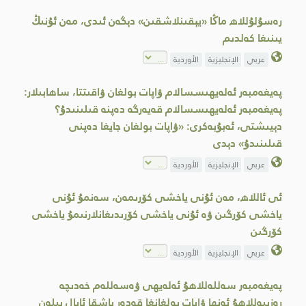
رەسۇلۇللاھ ماڭا «يېقىنلاشقىن» دېگەن ئىدى، مەن ئۇنىڭ
يىنىغا كەلدىم
عربي
الإنجليزية
الأوردية
پەيغەمبەر ئەلەيھىسسالام ۋاپات بولغان ۋاقىتتا، ساھابىلار:
پەيغەمبەر ئەلەيھىسسالام قەيەرگە دەپنە قىلىنىدۇ؟
دېيىشتى، ئەبۇبەكرى: «ۋاپات بولغان جايغا دەپنى
قىلىنىدۇ» دېدى
عربي
الإنجليزية
الأوردية
ئى ئاللاھ، مەن ئۇنى ياخشى كۆرىمەن، سەنمۇ ئۇنى
ياخشى كۆرگىن ۋە ئۇنى ياخشى كۆرىدىغانلارنىمۇ ياخشى
كۆرگىن
عربي
الإنجليزية
الأوردية
پەيغەمبەر سەللەللاھۇ ئەلەيھى ۋەسەللەم خەدىچە
رەزىيەللاھۇ ئەنھا ۋاپات بولغانغا قەدەر باشقا ئايال بىلەن