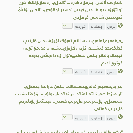
تاھارەت ئالدى، بىزمۇ تاھارەت ئالدۇق، رەسۇلۇللاھ كۈن
ئولتۇرۇپ بولغاندىن كېيىن ئەسىر ئوقۇدى، ئاندىن ئۇنىڭ
كەينىدىن شامنى ئوقۇدى
عربي
الإنجليزية
الأوردية
پەيغەمبەرئەلەيھىسسالام تەبۇك ئۇرۇشىدىن قايتىپ
كەلگەندە كىشىلەر ئۇنى كۈتۈۋېلىشتى، مەنمۇ ئۇنى
كېچىك بالىلار بىلەن سەنىييەتۇل ۋەدا دېگەن يەردە
كۈتۈۋالدىم
عربي
الإنجليزية
الأوردية
بىز پەيغەمبەر ئەلەيھىسسالام بىلەن غازاتقا چىقتۇق،
ئارىمىزدا ھەر ئالتەيلەنگە بىر تۆگە بار بولۇپ، نۆۋەتلىشىپ
مىنەتتۇق، پۇتلىرىمىز قاپىرىپ كەتتى، مېنىڭمۇ پۇتلىرىم
قاپىرىپ كەتتى
عربي
الإنجليزية
الأوردية
ئەگەر تۇلۇمدا بىرەر كېچە تۇرغان سۇ بولسا شۇنى بېرىڭ،