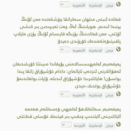
عربي
الإنجليزية
الأيغورية
قەتادە ئىبنى مىلھان سەكراتقا چۈشكەندە مەن ئۇنىڭ
يېنىدا ئىدىم، ھويلىنىڭ ئەڭ چەت تەرىپىدىن بىر كىشى
ئۆتتى، مەن قەتادىنىڭ يۈزىگە قارىسام ئۇنىڭ يۈزى مايلاپ
پاقىرتىۋەتكەندەك كۆرۈندى دەيدۇ
عربي
الإنجليزية
الأيغورية
پەيغەمبەر ئەلەيھىسسالامنى يۇيغاندا مىيىتتا كۆرىلىدىغان
ئەھۋاللارنى ئىزدەپ تاپالماي: دادام خۇشپۇراق زاتقا پىدا
بولسۇن! ھاياتلىرىدا خۇشپۇراق ئىدىلە، ۋاپات بولغاندىمۇ
خۇشپۇراق بولدىلا،-دېدى
عربي
الإنجليزية
الأيغورية
پەيغەمبەر سەللەللاھۇ ئەلەيھى ۋەسەللەم ھەممە
ئاياللىرىنى ئايلىنىپ چىقىپ بىر قېتىملا غۇسلى قىلاتتى
عربي
الإنجليزية
الأوردية