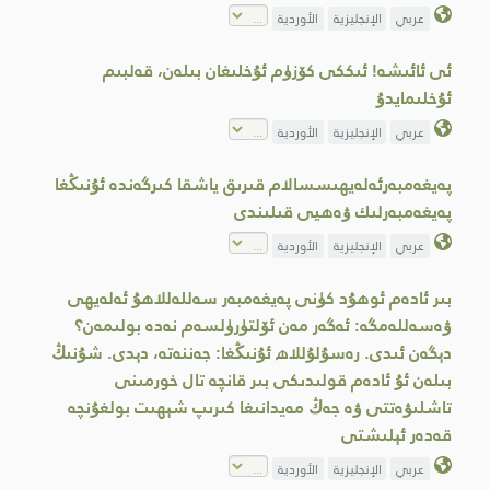
عربي
الإنجليزية
الأوردية
ئى ئائىشە! ئىككى كۆزۈم ئۇخلىغان بىلەن، قەلبىم
ئۇخلىمايدۇ
عربي
الإنجليزية
الأوردية
پەيغەمبەرئەلەيھىسسالام قىرىق ياشقا كىرگەندە ئۇنىڭغا
پەيغەمبەرلىك ۋەھيى قىلىندى
عربي
الإنجليزية
الأوردية
بىر ئادەم ئوھۇد كۈنى پەيغەمبەر سەللەللاھۇ ئەلەيھى
ۋەسەللەمگە: ئەگەر مەن ئۆلتۈرۈلسەم نەدە بولىمەن؟
دېگەن ئىدى. رەسۇلۇللاھ ئۇنىڭغا: جەننەتە، دېدى. شۇنىڭ
بىلەن ئۇ ئادەم قولىدىكى بىر قانچە تال خورمىنى
تاشلىۋەتتى ۋە جەڭ مەيدانىغا كىرىپ شېھىت بولغۇنچە
قەدەر ئېلىشتى
عربي
الإنجليزية
الأوردية