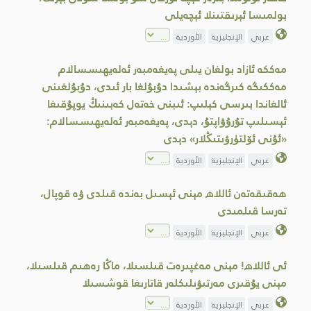
بولمىسا ئېرىقتىنلا ئېچەيلى
عربي
الإنجليزية
الأوردية
مەككە ئازاد بولغان يىلى پەيغەمبەر ئەلەيھىسسالام
مەككىگە كىرگەندە بېشىدا دۇبۇلغا بار ئىدى، دۇبۇلغىنى
ئالغاندا بىرسى كېلىپ: ئىبنى خەتەل كەبىنىڭ يوپۇقىغا
ئېسىلىپ تۇرۇۋاپتۇ، دېدى، پەيغەمبەر ئەلەيھىسسالام:
«ئۇنى ئۆلتۈرۋىتىڭلار» دېدى
عربي
الإنجليزية
الأوردية
ھەقىقەتەن ئاللاھ مېنى ئېسىل بەندە قىلدى ۋە قوپال،
تەرسا قىلمىدى
عربي
الإنجليزية
الأوردية
ئى ئاللاھ! مېنى مەغپىرەت قىلسىلا، ماڭا رەھىم قىلسىلا،
مېنى يۇقىرى مەرتىۋىلىكلەر قاتارىغا قوشسىلا
عربي
الإنجليزية
الأوردية