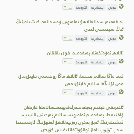
عربي
الإنجليزية
الأوردية
پەيغەمبەر سەللەللاھۇ ئەلەيھى ۋەسەللەم كىشىلەرنىڭ
ئەڭ سېخىسى ئىدى
عربي
الإنجليزية
الأوردية
ئاللاھ ئەۋەتكەنلا پەيغەمبەر قوي باققان
عربي
الإنجليزية
الأوردية
كىم ماڭا سالام قىلسا، ئاللاھ ماڭا روھىمنى قايتۇرىدۇ،
مەن ئۇنىڭغا سالام قايتۇرىمەن
عربي
الإنجليزية
الأوردية
ئاخىرىقى قېتىم پەيغەمبەرئەلەيھىسسالامغا قارىغان
ۋاقتىمدا، پەيغەمبەرئەلەيھىسسالام پەردىنى قايرىپ،
كىشىلەرنىڭ ئەبۇ بەكرى رەزىيەللاھۇ ئەنھۇنىڭ ئارقىسىدا
سەپ تۈزۈپ ناماز ئوقۇۋاتقانلىقىنى كۆردى