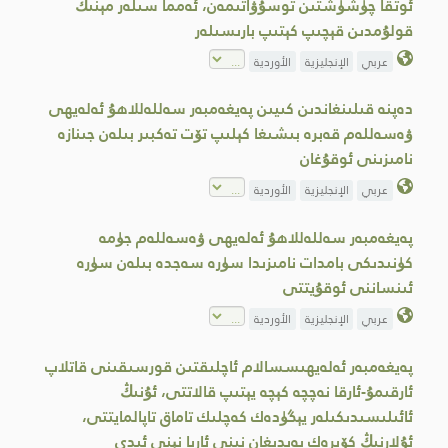
ئوتقا چۈشۈشتىن توسۇۋاتىمەن، ئەمما سىلەر مېنىڭ
قولۇمدىن قېچىپ كېتىپ بارىسىلەر
عربي
الإنجليزية
الأوردية
دەپنە قىلىنغاندىن كىيىن پەيغەمبەر سەللەللاھۇ ئەلەيھى
ۋەسەللەم قەبرە بىشىغا كېلىپ تۆت تەكبىر بىلەن جىنازە
نامىزىنى ئوقۇغان
عربي
الإنجليزية
الأوردية
پەيغەمبەر سەللەللاھۇ ئەلەيھى ۋەسەللەم جۈمە
كۈنىدىكى بامدات نامىزىدا سۈرە سەجدە بىلەن سۈرە
ئىنساننى ئوقۇيتتى
عربي
الإنجليزية
الأوردية
پەيغەمبەر ئەلەيھىسسالام ئاچلىقتىن قورسىقىنى قاتلاپ
ئارقىمۇ-ئارقا نەچچە كېچە يېتىپ قالاتتى، ئۇنىڭ
ئائىلىسىدىكىلەر يېگۈدەك كەچلىك تاماق تاپالمايتتى،
ئۇلارنىڭ كۆپرەك يەيدىغان نىنى ئارپا نېنى ئىدى