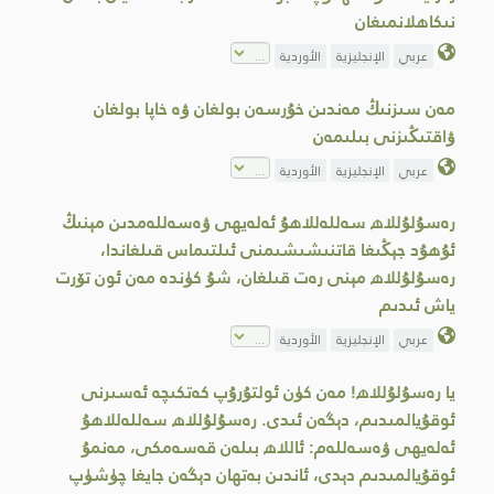
نىكاھلانمىغان
عربي
الإنجليزية
الأوردية
مەن سىزنىڭ مەندىن خۇرسەن بولغان ۋە خاپا بولغان
ۋاقتىڭىزنى بىلىمەن
عربي
الإنجليزية
الأوردية
رەسۇلۇللاھ سەللەللاھۇ ئەلەيھى ۋەسەللەمدىن مېنىڭ
ئۇھۇد جېڭىغا قاتنىشىشىمنى ئىلتىماس قىلغاندا،
رەسۇلۇللاھ مېنى رەت قىلغان، شۇ كۈندە مەن ئون تۆرت
ياش ئىدىم
عربي
الإنجليزية
الأوردية
يا رەسۇلۇللاھ! مەن كۈن ئولتۇرۇپ كەتكىچە ئەسىرنى
ئوقۇيالمىدىم، دېگەن ئىدى. رەسۇلۇللاھ سەللەللاھۇ
ئەلەيھى ۋەسەللەم: ئاللاھ بىلەن قەسەمكى، مەنمۇ
ئوقۇيالمىدىم دېدى، ئاندىن بەتھان دېگەن جايغا چۈشۈپ