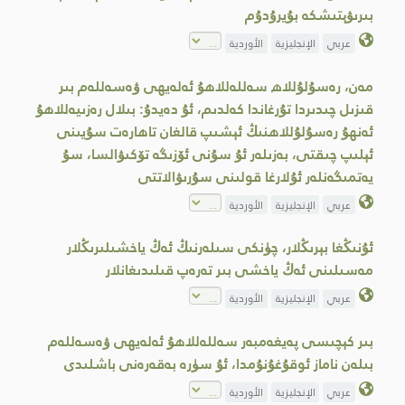
بىرىۋېتىشكە بۇيرۇدۇم
عربي
الإنجليزية
الأوردية
مەن، رەسۇلۇللاھ سەللەللاھۇ ئەلەيھى ۋەسەللەم بىر
قىزىل چىدىردا تۇرغاندا كەلدىم، ئۇ دەيدۇ: بىلال رەزىيەللاھۇ
ئەنھۇ رەسۇلۇللاھنىڭ ئېشىپ قالغان تاھارەت سۇيىنى
ئېلىپ چىقتى، بەزىلەر ئۇ سۇنى ئۆزىگە تۆكىۋالسا، سۇ
يەتمىگەنلەر ئۇلارغا قولىنى سۇرىۋالاتتى
عربي
الإنجليزية
الأوردية
ئۇنىڭغا بېرىڭلار، چۈنكى سىلەرنىڭ ئەڭ ياخشىلىرىڭلار
مەسىلىنى ئەڭ ياخشى بىر تەرەپ قىلىدىغانلار
عربي
الإنجليزية
الأوردية
بىر كېچىسى پەيغەمبەر سەللەللاھۇ ئەلەيھى ۋەسەللەم
بىلەن ناماز ئوقۇغۇنۇمدا، ئۇ سۈرە بەقەرەنى باشلىدى
عربي
الإنجليزية
الأوردية