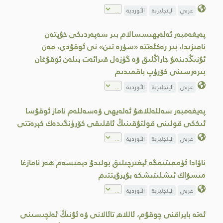
عربي
الإنجليزية
الأوردية
پەيغەمبەر ئەلەيھىسسالام بىر سەپەردىكى خۇپتەن
نامىزىدا، بىر رەكئەتتە «سۈرە تىن» نى ئوقۇدى، مەن
ئۇنىڭدىنمۇ جاراڭلىق ۋە گۈزەل قىرائەت بىلەن ئوقۇغان
بىرەرسىنى كۆرۈپ باقمىدىم
عربي
الإنجليزية
الأوردية
پەيغەمبەر سەللەللاھۇ ئەلەيھى ۋەسەللەم ناماز ئوقۇسا
ئىككى قولىنى قولتۇقىنىڭ ئاقلىقى كۆرۈنگىدەك كېرەتتى
عربي
الإنجليزية
الأوردية
ناۋادا ئۈممىتىمگە ئېغىرچىلىق بولىدۇ دېمىسەم ھەر نامازغا
مىسۋاك ئىشلىتىشكە بۇيرۇيتتىم
عربي
الإنجليزية
الأوردية
ئەتە بايراقنى چوقۇم، ئاللاھ تائالانى ۋە ئۇنىڭ ئەلچىسىنى