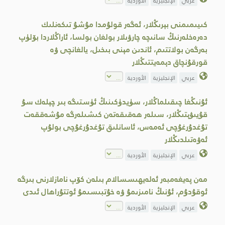
عربي
الإنجليزية
الأوردية
كىيىمىمنى بېرىڭلار، ئەگەر قولۇمدا مۇشۇ تىكەنلىك
دەرەخلەرنىڭ سانىچە چارۋىلار بولغان بولسا، ئاراڭلاردا بۆلۈپ
بەرگەن بولاتتىم، ئاندىن مېنى بىخىل، يالغانچى ۋە
قورقۇنچاق دېمەيتتىڭلار
عربي
الإنجليزية
الأوردية
ئۇنىڭغا چىقىلماڭلار، سۈيدۈكىنىڭ ئۈستىگە بىر چېلەك سۇ
قۇيىۋېتىڭلار، سىلەر ھەقىقەتەن كىشىلەرگە مۇشەققەت
تۇغدۇرغۇچى ئەمەس، ئاسانلىق تۇغدۇرغۇچى بولۇپ
ئەۋەتىلدىڭلار
عربي
الإنجليزية
الأوردية
مەن پەيغەمبەر ئەلەيھىسسالام بىلەن كۆپ نامازلارنى بىرگە
ئوقۇدۇم، ئۇنىڭ نامىزىمۇ ۋە خۇتبىسىمۇ ئوتتۇراھال ئىدى
عربي
الإنجليزية
الأوردية