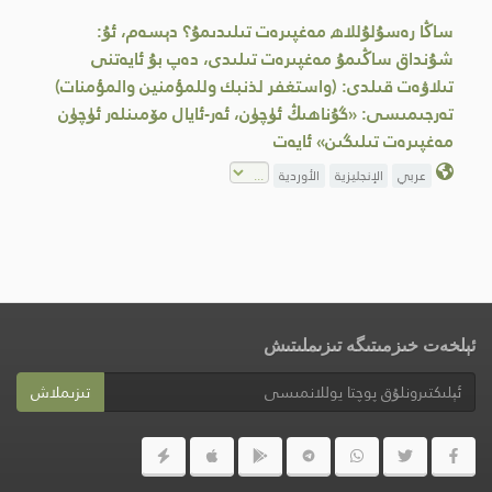
ساڭا رەسۇلۇللاھ مەغپىرەت تىلىدىمۇ؟ دېسەم، ئۇ:
شۇنداق ساڭىمۇ مەغپىرەت تىلىدى، دەپ بۇ ئايەتنى
تىلاۋەت قىلدى: (واستغفر لذنبك وللمؤمنين والمؤمنات)
تەرجىمىسى: «گۇناھىڭ ئۈچۈن، ئەر-ئايال مۆمىنلەر ئۈچۈن
مەغپىرەت تىلىگىن» ئايەت
عربي
الإنجليزية
الأوردية
ئېلخەت خىزمىتىگە تىزىملىتىش
تىزىملاش