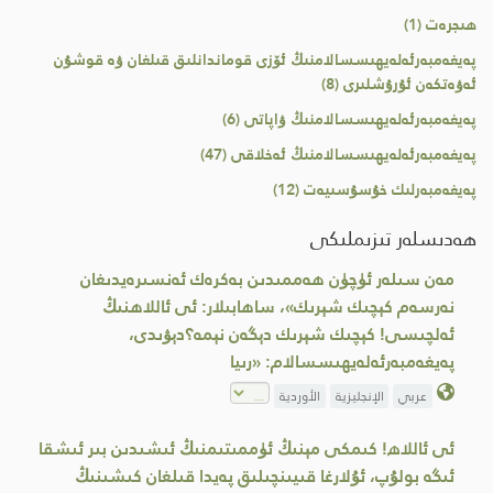
ھىجرەت (1)
پەيغەمبەرئەلەيھىسسالامنىڭ ئۆزى قوماندانلىق قىلغان ۋە قوشۇن
ئەۋەتكەن ئۇرۇشلىرى (8)
پەيغەمبەرئەلەيھىسسالامنىڭ ۋاپاتى (6)
پەيغەمبەرئەلەيھىسسالامنىڭ ئەخلاقى (47)
پەيغەمبەرلىك خۇسۇسىيەت (12)
ھەدىسلەر تىزىملىكى
مەن سىلەر ئۈچۈن ھەممىدىن بەكرەك ئەنسىرەيدىغان
نەرسەم كېچىك شېرىك»، ساھابىلار: ئى ئاللاھنىڭ
ئەلچىسى! كېچىك شېرىك دېگەن نېمە؟دېۋىدى،
پەيغەمبەرئەلەيھىسسالام: «رىيا
عربي
الإنجليزية
الأوردية
ئى ئاللاھ! كىمكى مېنىڭ ئۈممىتىمنىڭ ئىشىدىن بىر ئىشقا
ئىگە بولۇپ، ئۇلارغا قىيىنچىلىق پەيدا قىلغان كىشىنىڭ