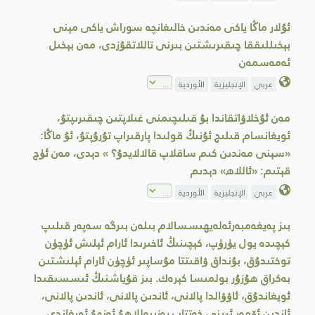
ئۇلار ماڭا ياكى مەندىن خالىغانچە سوراش ياكى مېنى
بېخىللىققا چىقىرىشتىن بىرنى تاللاتقۇزدى، مەن بېخىل
ئەمەسمەن
عربي
الإنجليزية
الأوردية
مەن ئۇخلاۋاتقاندا بۇ قىلىچىمنى غىلاپتىن چىقىرىپتۇ،
ئويغانسام قىلىچ ئۇنىڭ قولىدا پارقىراپ تۇرۇپتۇ، ئۇ ماڭا:
«سېنى مەندىن كىم ساقلاپ قالالايدۇ؟ » دېدى، مەن ئۈچ
قېتىم: «ئاللاھ» دېدىم
عربي
الإنجليزية
الأوردية
بىز پەيغەمبەرئەلەيھىسسالام بىلەن بىرگە سەپەر قىلىپ
كېچىدە يول يۈرۈپ، كېچىنىڭ ئاخىرىدا ئارام ئېلىش ئۈچۈن
توختىدۇق، بۇنداق ۋاقىتتا مۇساپىر ئۈچۈن ئارام ئېلىشتىن
بەكراق ھۇزۇر بولمىسا كېرەك. بىز قۇياشنىڭ ئىسسىقىدا
ئويغاندۇق، ئاۋۋالدا پالانى، ئاندىن پالانى، ئاندىن پالانى،
ئاندىن ئۆمەر ئىبنى خەتتاب رەزىيەللاھۇ ئەنھۇ ئويغاندى