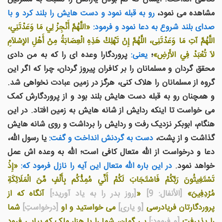
مشاهده می نمود،
رو به قبله نمود و دست هايش را بلند کرد و با
صدای بلند شروع به دعا نمود و فرمود:
«اللَّهُمَّ أَنْجِزْ لِي مَا وَعَدْتَنِي،
اللَّهُمَّ آتِ مَا وَعَدْتَنِى، اللَّهُمَّ إِنْ تَهْلِكْ هَذِهِ الْعِصَابَةُ مِنْ أَهْلِ الإِسْلاَمِ
لاَ تُعْبَدْ فِي الأَرْضِ»
؛
یعنی:
پروردگارا وعده ای را که به من دادی
محقق گردان و مسلمانان را بر کافران پیروز گردان، چرا که اگر این
گروه از مسلمانان را هلاک کنی، هرگز در زمین عبادت نخواهی شد.
و همچنان رو به قبله دست هايش بلند بود و از پروردگارش کمک
می خواست تا اينکه ردايش از شانه هايش به زمين افتاد. در اين
هنگام، ابوبکر نزديک رفت و ردايش را برداشت و روی شانه هايش
گذاشت و از پشت،
دست به گردنش انداخت و گفت:
يا رسول الله،
دعا و درخواست از الله متعال کافی است؛ الله به وعده اش عمل
خواهد نمود.
در اين باره الله متعال اين آيه را نازل فرمود که:
«إِذْ
تَسْتَغِيثُونَ رَبَّكُمْ فَاسْتَجَابَ لَكُمْ أَنِّي مُمِدُّكُم بِأَلْفٍ مِّنَ الْمَلَائِكَةِ
مُرْدِفِينَ»
[الأنفال: 9]
«
[روز بدر را به یاد آورید؛]
آنگاه كه از
پروردگارتان فریادرسى
[و یارى]
مى خواستید و او
[درخواستِ]
شما
را پذیرفت
[و فرمود:]
بی گمان، شما را با هزار ملک که پیاپی فرود