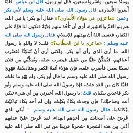
يومئذ سبعين، وأَسَروا سبعين، قال أبو زميل،
قال ابن عباس:
فلمَّا
أَسَروا الأُسارى،
قال رسول الله صلى الله عليه وسلم لأبي بكر
وعمر:
«ما تَرَوْن في هؤلاء الأُسارى؟»
فقال أبو بكر: يا نبي الله،
هم بنو العَمِّ والعَشِيرة، أَرَى أن تَأْخُذ منهم فِدْيَةً فتكون لنا قوَّةً على
الكفار، فعسى اللهُ أنْ يهديَهم للإسلام،
فقال رسول الله صلى الله
عليه وسلم :
«ما تَرى يا ابنَ الخطَّاب؟»
قلت: لا واللهِ يا رسول
الله، ما أرى الذي رأى أبو بكر، ولكني أرى أنْ تُمَكِنَّا فَنَضْرب
أعناقَهم، فتُمَكِّنْ عليًّا من عَقِيل فيضرب عنقَه، وتُمَكِّنِّي من فلان
نسيبًا لعمر، فأضرب عنُقه، فإن هؤلاء أئمةُ الكفر وصَناديدُها، فهَوِيَ
رسول الله صلى الله عليه وسلم ما قال أبو بكر، ولم يَهْوَ ما قلتُ،
فلمَّا كان من الغَدِ جئتُ، فإذا رسولُ الله صلى الله عليه وسلم وأبو
بكر قاعدين يبكيان،
قلتُ:
يا رسول الله، أخبرني مِن أي شيء تبكي
أنت وصاحبُك؟ فإن وجدتُ بكاءً بكيْتُ، وإن لم أجد بكاء تَباكيْتُ
لِبُكائكما،
فقال رسول الله صلى الله عليه وسلم :
" أبكي للذي
عُرِضَ على أصحابك مِن أخذِهم الفِداء، لقد عُرِضَ عليَّ عذابَهم
أدْنى مِن هذه الشجرة -شجرةً قريبةً من نبي الله صلى الله عليه