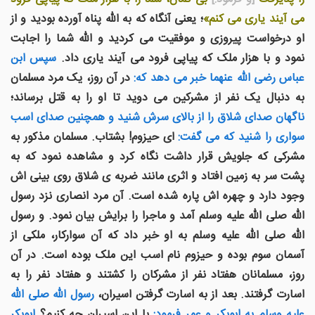
می آیند یاری می کنم»
؛ یعنی آنگاه که به الله پناه آورده بودید و از
او درخواست پیروزی و موفقیت می کردید و الله شما را اجابت
نمود و با هزار ملک که پیاپی فرود می آیند یاری داد.
سپس ابن
عباس رضی الله عنهما خبر می دهد که:
در آن روز، يک مرد مسلمان
به دنبال يک نفر از مشرکين می دويد تا او را به قتل برساند؛
ناگهان صدای شلاق را از بالای سرش شنيد و همچنين صدای اسب
سواری را شنيد که می گفت:
ای حيزوم! بشتاب. مسلمان مذکور به
مشرکی که جلويش قرار داشت نگاه کرد و مشاهده نمود که به
پشت سر به زمين افتاد و اثری مانند ضربه ی شلاق روی بينی اش
وجود دارد و چهره اش پاره شده است. آن مرد انصاری نزد رسول
الله صلی الله علیه وسلم آمد و ماجرا را برايش بيان نمود. و رسول
الله صلی الله علیه وسلم به او خبر داد که آن سوارکار، ملکی از
آسمان سوم بوده و حیزوم نام اسب این ملک بوده است. در آن
روز، مسلمانان هفتاد نفر از مشرکان را کشتند و هفتاد نفر را به
اسارت گرفتند. بعد از به اسارت گرفتن اسيران،
رسول الله صلی الله
علیه وسلم به ابوبکر و عمر فرمود:
با اين اسيران چه کنیم؟
ابوبکر