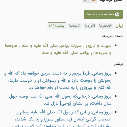
مشاهده ترجمه‌ها
زبان:
الإنجليزية
الأوردية
الإسبانية
بیشتر
(12)
دسته بندى‌ها
سيرت و تاريخ
.
سیرت پيامبر صلى الله عليه و سلم
.
غزوه‌ها
و سريه‌هاى پيامبر صلى الله عليه و سلم
بیشتر
بروز رسانی: فردا پرچم را به دست مردی خواهم داد که الله و
رسولش را دوست دارد و الله و رسولش او را دوست دارند،
الله فتح و پيروزی را به دست او رقم خواهد زد.
بروز رسانی: درحالی‌که رسول الله صلی الله علیه وسلم چهل
سال داشت، بر ایشان [وحی] نازل شد
بروز رسانی: زمانی که رسول الله صلی الله علیه وسلم و
اصحاب گرامی ایشان (به منظور عمره) وارد مکه شدند،
مشرکان گفتند: کسانی نزد شما خواهند آمد که تب يثرب