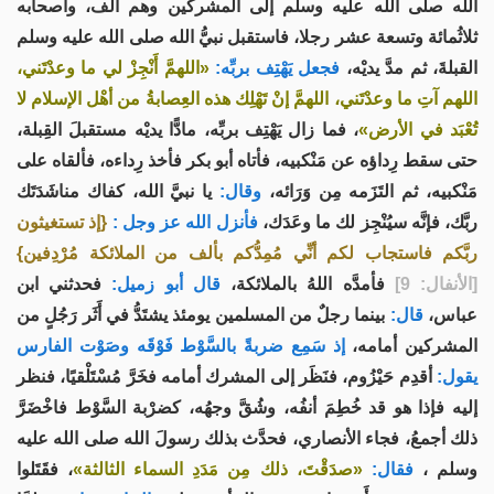
الله صلى الله عليه وسلم إلى المشركين وهم ألف، وأصحابه
ثلاثُمائة وتسعة عشر رجلا، فاستقبل نبيُّ الله صلى الله عليه وسلم
القبلةَ، ثم مدَّ يديْه،
فجعل يَهْتِف بربِّه:
«اللهمَّ أَنْجِزْ لي ما وعدْتَني،
اللهم آتِ ما وعدْتَني، اللهمَّ إنْ تَهْلِك هذه العِصابةُ من أهْل الإسلام لا
تُعْبَد في الأرض»
، فما زال يَهْتِف بربِّه، مادًّا يديْه مستقبلَ القِبلة،
حتى سقط رِداؤه عن مَنْكبيه، فأتاه أبو بكر فأخذ رِداءه، فألقاه على
مَنْكبيه، ثم التَزَمه مِن وَرَائه،
وقال:
يا نبيَّ الله، كفاك مناشَدَتَك
ربَّك، فإنَّه سيُنْجِز لك ما وعَدَك،
فأنزل الله عز وجل :
{إذ تستغيثون
ربَّكم فاستجاب لكم أنِّي مُمِدُّكم بألف من الملائكة مُرْدِفين}
[الأنفال: 9]
فأمدَّه اللهُ بالملائكة،
قال أبو زميل:
فحدثني ابن
عباس،
قال:
بينما رجلٌ من المسلمين يومئذ يشتَدُّ في أَثَر رَجُلٍ من
المشركين أمامه،
إذ سَمِع ضربةً بالسَّوْط فَوْقَه وصَوْت الفارس
يقول:
أقدِم حَيْزُوم، فنَظَر إلى المشرك أمامه فخَرَّ مُسْتَلْقيًا، فنظر
إليه فإذا هو قد خُطِمَ أنفُه، وشُقَّ وجهُه، كضرْبة السَّوْط فاخْضَرَّ
ذلك أجمعُ، فجاء الأنصاري، فحدَّث بذلك رسولَ الله صلى الله عليه
وسلم ،
فقال:
«صدَقْتَ، ذلك مِن مَدَدِ السماء الثالثة»
، فقَتَلوا