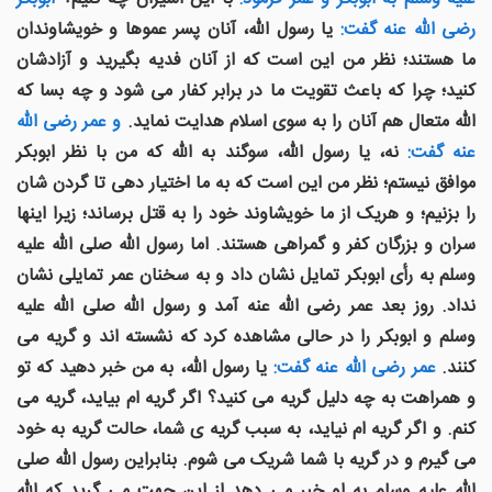
رضی الله عنه گفت:
يا رسول الله، آنان پسر عموها و خويشاوندان
ما هستند؛ نظر من اين است که از آنان فديه بگيريد و آزادشان
کنید؛ چرا که باعث تقويت ما در برابر کفار می شود و چه بسا که
الله متعال هم آنان را به سوی اسلام هدايت نمايد.
و عمر رضی الله
عنه گفت:
نه، يا رسول الله، سوگند به الله که من با نظر ابوبکر
موافق نيستم؛ نظر من اين است که به ما اختيار دهی تا گردن شان
را بزنيم؛ و هریک از ما خویشاوند خود را به قتل برساند؛ زيرا اينها
سران و بزرگان کفر و گمراهی هستند. اما رسول الله صلی الله علیه
وسلم به رأی ابوبکر تمايل نشان داد و به سخنان عمر تمايلی نشان
نداد. روز بعد عمر رضی الله عنه آمد و رسول الله صلی الله علیه
وسلم و ابوبکر را در حالی مشاهده کرد که نشسته اند و گريه می
کنند.
عمر رضی الله عنه گفت:
يا رسول الله، به من خبر دهید که تو
و همراهت به چه دلیل گريه می کنيد؟ اگر گريه ام بيايد، گريه می
کنم. و اگر گريه ام نيايد، به سبب گريه ی شما، حالت گریه به خود
می گیرم و در گریه با شما شریک می شوم. بنابراین رسول الله صلی
الله علیه وسلم به او خبر می دهد از این جهت می گرید که الله