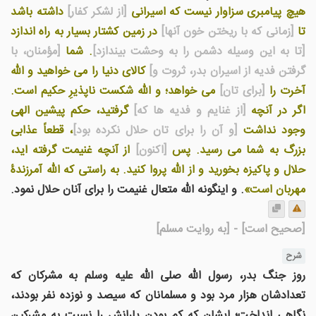
هیچ پیامبری سزاوار نیست که اسیرانی
[از لشکر کفار]
داشته باشد
تا
[زمانی که با ریختن خون آنها]
در زمین کشتار بسیار به راه اندازد
[تا به این وسیله دشمن را به وحشت بیندازد]
. شما
[مؤمنان، با
گرفتن فدیه از اسیران بدر، ثروت و]
کالای دنیا را می خواهید و الله
آخرت را
[برای تان]
می خواهد؛ و الله شکست ناپذیرِ حکیم است.
اگر در آنچه
[از غنایم و فدیه ها که]
گرفتید، حکم پیشین الهی
وجود نداشت
[و آن را برای تان حلال نکرده بود]
، قطعاً عذابی
بزرگ به شما می رسید. پس
[اکنون]
از آنچه غنیمت گرفته اید،
حلال و پاکیزه بخورید و از الله پروا کنید. به راستی که الله آمرزندۀ
مهربان است»
. و اينگونه الله متعال غنيمت را برای آنان حلال نمود.
[صحیح است]
- [به روایت مسلم]
شرح
روز جنگ بدر، رسول الله صلی الله علیه وسلم به مشرکان که
تعدادشان هزار مرد بود و مسلمانان که سيصد و نوزده نفر بودند،
نگاهی انداخت؛ ایشان که کم بودن یارانش را نسبت به مشرکین