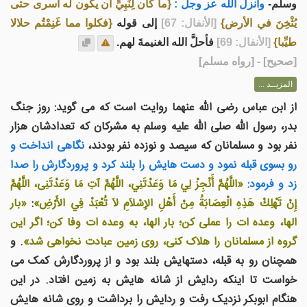
وسلم-
وأنزل الله عز وجل :
{ما كان لِنَبِيٍّ أن يكون له أَسرى حتى
يُثْخِنَ في الأرض}
[الأنفال: 67]
إلى قوله
{فكلوا مما غَنِمْتُم حلالا
طيِّبا}
[الأنفال: 69]
فأحلَّ الله الغنيمةَ لهم.
[
صحيح
] - [رواه مسلم]
المزيــد ...
از ابن عباس رضی الله عنهما روایت است که می گوید: روز جنگ
بدر، رسول الله صلی الله علیه وسلم به مشرکان که تعدادشان هزار
نفر بود و مسلمانان که سيصد و نوزده نفر بودند،
نگاهی انداخت و
رو بسوی قبله نمود و دست هايش را بلند کرد و پروردگارش را صدا
زد و فرمود:
«اللَّهُمَّ أَنْجِزْ لِي مَا وَعَدْتَنِي، اللَّهُمَّ آتِ مَا وَعَدْتَنِى، اللَّهُمَّ
إِنْ تَهْلِكْ هَذِهِ الْعِصَابَةُ مِنْ أَهْلِ الإِسْلاَمِ لاَ تُعْبَدْ فِي الأَرْضِ»
:
«بار
الها، وعده ات را عملی کن؛ بار الها، به وعده ات وفا کن؛ اگر اين
گروه از مسلمانان را هلاک کنی، روی زمين عبادت نخواهی شد»
. و
همچنان رو به قبله، دستهایش بلند بود و از پروردگارش کمک می
خواست تا اينکه ردايش از شانه هايش به زمين افتاد. در اين
هنگام ابوبکر نزديک رفت و ردايش را برداشت و روی شانه هايش