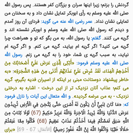
گردنش را بزنم؛ زيرا اينها سران و بزرگان کفر هستند. پس رسول الله
صلی الله علیه وسلم به رأی ابوبکر تمايل نشان داد و به سخنان من
تمايلی نشان نداد.
عمر رضی الله عنه می گويد:
فردای آن روز آمدم
و ديدم که رسول الله صلی الله علیه وسلم و ابوبکر نشسته اند و
گريه می کنند.
گفتم:
يا رسول الله، به من بگو که تو و همراهت چرا
گريه می کنيد؟ اگر گريه ام بيايد، گريه می کنم. و اگر گريه ام
نيايد، به سبب گريه ی شما، خود را به گريه می زنم.
رسول الله
صلی الله علیه وسلم فرمود:
«أَبْكِى لِلَّذِى عَرَضَ عَلَيَّ أَصْحَابُكَ مِنْ
أَخْذِهِمُ الْفِدَاءَ، لَقَدْ عُرِضَ عَلَيَّ عَذَابُهُمْ أَدْنَى مِنْ هَذِهِ الشَّجَرَةِ»
:
«به
خاطر پيشنهاد دوستانت مبنی بر اينکه از اسيران فديه بگيرم، گريه
می کنم؛ عذاب آنان نزديک تر از اين درخت - اشاره به درختی
نزديک - به من عرضه گرديد»
.
و الله متعال اين آيات را نازل فرمود
که:
«مَا كَانَ لِنَبِيٍّ أَنْ يَكُونَ لَهُ أَسْرَى حَتَّى يُثْخِنَ فِي الْأَرْضِ تُرِيدُونَ
عَرَضَ الدُّنْيَا وَاللَّهُ يُرِيدُ الْآخِرَةَ وَاللَّهُ عَزِيزٌ حَكِيمٌ
(67)
لَوْلَا كِتَابٌ مِنَ
اللَّهِ سَبَقَ لَمَسَّكُمْ فِيمَا أَخَذْتُمْ عَذَابٌ عَظِيمٌ
(68)
فَكُلُوا مِمَّا غَنِمْتُمْ
حَلَالًا طَيِّبًا وَاتَّقُوا اللَّهَ إِنَّ اللَّهَ غَفُورٌ رَحِيمٌ)
[الأنفال: 67 - 69]
«برای