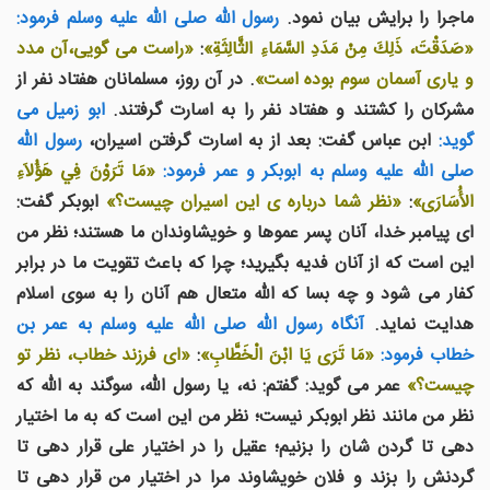
ماجرا را برايش بيان نمود.
رسول الله صلی الله علیه وسلم فرمود:
«صَدَقْتَ، ذَلِكَ مِنْ مَدَدِ السَّمَاءِ الثَّالِثَةِ»
:
«راست می گويی،آن مدد
و یاری آسمان سوم بوده است»
. در آن روز، مسلمانان هفتاد نفر از
مشرکان را کشتند و هفتاد نفر را به اسارت گرفتند.
ابو زميل می
گويد:
ابن عباس گفت: بعد از به اسارت گرفتن اسيران،
رسول الله
صلی الله علیه وسلم به ابوبکر و عمر فرمود:
«مَا تَرَوْنَ فِي هَؤُلاَءِ
الأُسَارَى»
:
«نظر شما درباره ی اين اسيران چيست؟»
ابوبکر گفت:
ای پیامبر خدا، آنان پسر عموها و خويشاوندان ما هستند؛ نظر من
اين است که از آنان فديه بگيريد؛ چرا که باعث تقويت ما در برابر
کفار می شود و چه بسا که الله متعال هم آنان را به سوی اسلام
هدايت نمايد.
آنگاه رسول الله صلی الله علیه وسلم به عمر بن
خطاب فرمود:
«مَا تَرَى يَا ابْنَ الْخَطَّابِ»
:
«ای فرزند خطاب، نظر تو
چيست؟»
عمر می گويد: گفتم: نه، يا رسول الله، سوگند به الله که
نظر من مانند نظر ابوبکر نيست؛ نظر من اين است که به ما اختيار
دهی تا گردن شان را بزنيم؛ عقيل را در اختيار علی قرار دهی تا
گردنش را بزند و فلان خويشاوند مرا در اختيار من قرار دهی تا