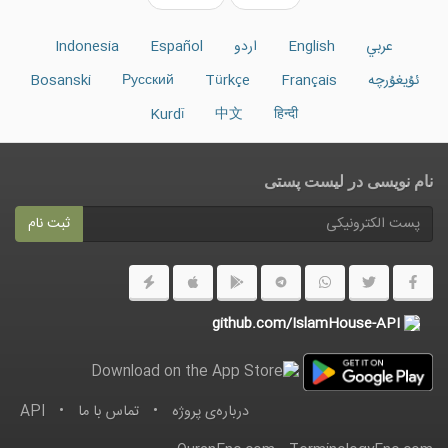
عربي
English
اردو
Español
Indonesia
ئۇيغۇرچە
Français
Türkçe
Русский
Bosanski
Kurdî
中文
हिन्दी
نام نویسی در ليست پستى
ثبت نام
github.com/IslamHouse-API
درباره‌ى پروژه
•
تماس با ما
•
API