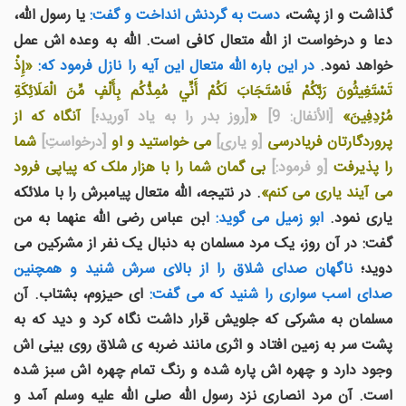
گذاشت و از پشت،
دست به گردنش انداخت و گفت:
يا رسول الله،
دعا و درخواست از الله متعال کافی است. الله به وعده اش عمل
خواهد نمود.
در اين باره الله متعال اين آيه را نازل فرمود که:
«إِذْ
تَسْتَغِيثُونَ رَبَّكُمْ فَاسْتَجَابَ لَكُمْ أَنِّي مُمِدُّكُم بِأَلْفٍ مِّنَ الْمَلَائِكَةِ
مُرْدِفِينَ»
[الأنفال: 9]
«
[روز بدر را به یاد آورید؛]
آنگاه كه از
پروردگارتان فریادرسى
[و یارى]
مى خواستید و او
[درخواستِ]
شما
را پذیرفت
[و فرمود:]
بی گمان شما را با هزار ملک که پیاپی فرود
می آیند یاری می کنم»
. در نتيجه، الله متعال پيامبرش را با ملائکه
یاری نمود.
ابو زميل می گويد:
ابن عباس رضی الله عنهما به من
گفت: در آن روز، يک مرد مسلمان به دنبال يک نفر از مشرکين می
دويد؛
ناگهان صدای شلاق را از بالای سرش شنيد و همچنين
صدای اسب سواری را شنيد که می گفت:
ای حيزوم، بشتاب. آن
مسلمان به مشرکی که جلويش قرار داشت نگاه کرد و ديد که به
پشت سر به زمين افتاد و اثری مانند ضربه ی شلاق روی بينی اش
وجود دارد و چهره اش پاره شده و رنگ تمام چهره اش سبز شده
است. آن مرد انصاری نزد رسول الله صلی الله علیه وسلم آمد و