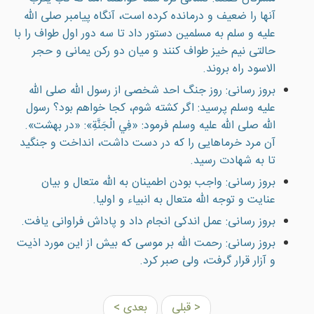
آنها را ضعيف و درمانده کرده است، آنگاه پيامبر صلى الله
عليه و سلم به مسلمين دستور داد تا سه دور اول طواف را با
حالتی نيم خيز طواف کنند و ميان دو رکن يمانی و حجر
الاسود راه بروند.
بروز رسانی: روز جنگ احد شخصی از رسول الله صلى الله
عليه وسلم پرسيد: اگر کشته شوم، کجا خواهم بود؟ رسول
الله صلى الله عليه وسلم فرمود: «فِي الْجَنَّةِ»: «در بهشت».
آن مرد خرماهايی را که در دست داشت، انداخت و جنگيد
تا به شهادت رسيد.
بروز رسانی: واجب بودن اطمینان به الله متعال و بیان
عنایت و توجه الله متعال به انبیاء و اولیا.
بروز رسانی: عمل اندکی انجام داد و پاداش فراوانی يافت.
بروز رسانی: رحمت الله بر موسی كه بيش از اين مورد اذيت
و آزار قرار گرفت، ولی صبر كرد.
< قبلی
بعدی >