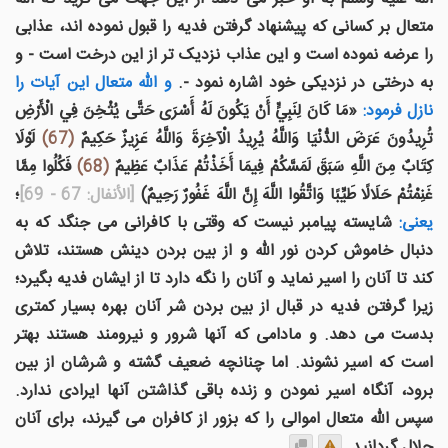
متعال بر کسانی که پیشنهاد گرفتن فدیه را قبول نموده اند، عذابی
را عرضه نموده است و این عذاب نزدیک تر از این درخت است - و
به درختی در نزدیکی خود اشاره نمود -.
و الله متعال اين آيات را
نازل فرمود:
«مَا كَانَ لِنَبِيٍّ أَنْ يَكُونَ لَهُ أَسْرَى حَتَّى يُثْخِنَ فِي الْأَرْضِ
تُرِيدُونَ عَرَضَ الدُّنْيَا وَاللَّهُ يُرِيدُ الْآخِرَةَ وَاللَّهُ عَزِيزٌ حَكِيمٌ
(67)
لَوْلَا
كِتَابٌ مِنَ اللَّهِ سَبَقَ لَمَسَّكُمْ فِيمَا أَخَذْتُمْ عَذَابٌ عَظِيمٌ
(68)
فَكُلُوا مِمَّا
غَنِمْتُمْ حَلَالًا طَيِّبًا وَاتَّقُوا اللَّهَ إِنَّ اللَّهَ غَفُورٌ رَحِيمٌ)
[الأنفال: 67 - 69]
؛
یعنی:
شایسته پیامبر نیست که وقتی با کافرانی می جنگد که به
دنبال خاموش کردن نور الله و از بین بردن دینش هستند، تلاش
کند تا آنان را اسیر نماید و آنان را نگه دارد تا از ایشان فدیه بگیرد؛
زیرا گرفتن فدیه در قبال از بین بردن شر آنان بهره بسیار کمتری
بدست می دهد. و مادامی که آنها شرور و نیرومند هستند بهتر
است که اسیر نشوند. اما چنانچه ضعیف گشته و شرشان از بین
برود، آنگاه اسیر نمودن و زنده باقی گذاشتن آنها ایرادی ندارد.
سپس الله متعال اموالی را که بزور از کافران می گیرند، برای آنان
حلال گردانید.