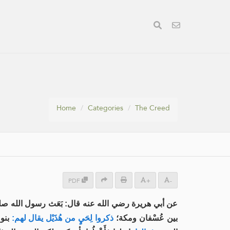
Home
Categories
The Creed
PDF
+
-
عن أبي هريرة رضي الله عنه قال: بَعَث رسول الله صلى 
بين عُسْفان ومكة؛
ذكروا لِحَيٍ من هُذَيْل يقال لهم:
بنو 