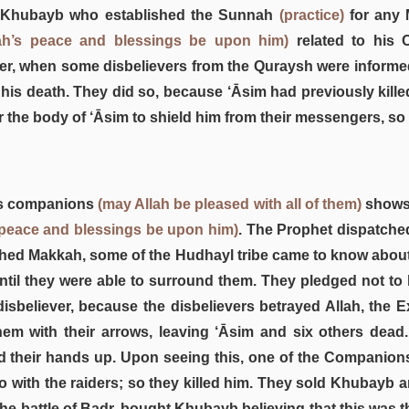
e Khubayb who established the Sunnah
(practice)
for any 
ah’s peace and blessings be upon him)
related to his
r, when some disbelievers from the Quraysh were informed
 his death. They did so, because ‘Āsim had previously kille
 the body of ‘Āsim to shield him from their messengers, so t
his companions
(may Allah be pleased with all of them)
shows 
 peace and blessings be upon him)
. The Prophet dispatche
ched Makkah, some of the Hudhayl tribe came to know abou
til they were able to surround them. They pledged not to k
disbeliever, because the disbelievers betrayed Allah, the
them with their arrows, leaving ‘Āsim and six others de
d their hands up. Upon seeing this, one of the Companions 
o with the raiders; so they killed him. They sold Khubayb a
e battle of Badr, bought Khubayb believing that this was th