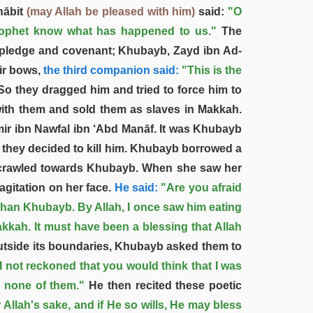
hābit
(may Allah be pleased with him)
said:
"O
 Prophet know what has happened to us."
The
ir pledge and covenant; Khubayb, Zayd ibn Ad-
ir bows,
the third companion said:
"This is the
o they dragged him and tried to force him to
ith them and sold them as slaves in Makkah.
Āmir ibn Nawfal ibn ‘Abd Manāf. It was Khubayb
il they decided to kill him. Khubayb borrowed a
son crawled towards Khubayb. When she saw her
gitation on her face.
He said:
"Are you afraid
 than Khubayb. By Allah, I once saw him eating
kkah. It must have been a blessing that Allah
outside its boundaries, Khubayb asked them to
I not reckoned that you would think that I was
 none of them."
He then recited these poetic
or Allah's sake, and if He so wills, He may bless