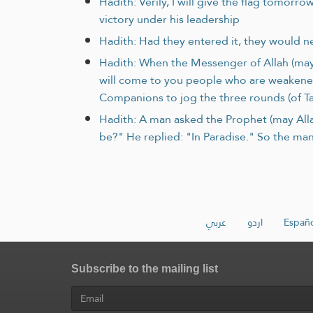
Hadith: Verily, I will give the flag tomor
victory under his leadership
Hadith: Had they entered it, they would ne
Hadith: When the Messenger of Allah (may
will come to you people who are weakened
Companions to jog the three rounds (of T
Hadith: A man asked the Prophet (may Allah
be?" He replied: "In Paradise." So the man
عربي
اردو
Españo
Subscribe to the mailing list