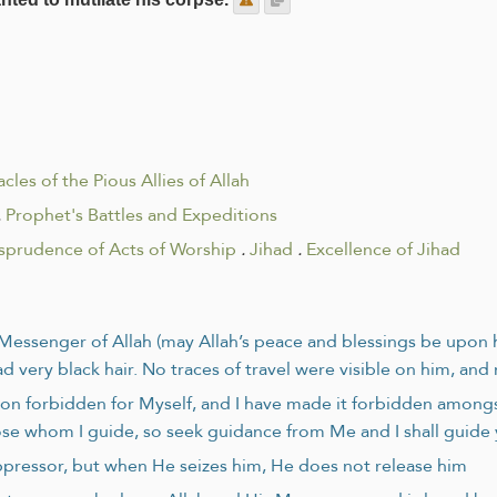
cles of the Pious Allies of Allah
.
Prophet's Battles and Expeditions
isprudence of Acts of Worship
.
Jihad
.
Excellence of Jihad
e Messenger of Allah (may Allah’s peace and blessings be upo
d very black hair. No traces of travel were visible on him, an
ion forbidden for Myself, and I have made it forbidden among
hose whom I guide, so seek guidance from Me and I shall guide
 oppressor, but when He seizes him, He does not release him