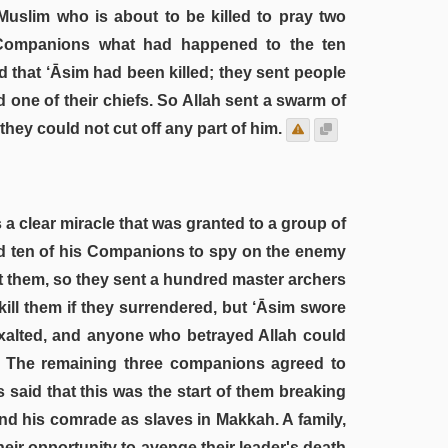
Muslim who is about to be killed to pray two
 Companions what had happened to the ten
 that ‘Āsim had been killed; they sent people
d one of their chiefs. So Allah sent a swarm of
hey could not cut off any part of him.
a clear miracle that was granted to a group of
d ten of his Companions to spy on the enemy
t them, so they sent a hundred master archers
ill them if they surrendered, but ‘Āsim swore
 Exalted, and anyone who betrayed Allah could
ad. The remaining three companions agreed to
said that this was the start of them breaking
nd his comrade as slaves in Makkah. A family,
eir opportunity to avenge their leader's death