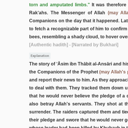
torn and amputated limbs."
It was therefor
Rak‘ahs. The Messenger of Allah
(may All
Companions on the day that it happened. Late
to fetch a recognizable part of him to confirm
bees, resembling a shady cloud, to hover over
[Authentic hadith]
- [Narrated by Bukhari]
Explanation
The story of ‘Āsim ibn Thābit al-Ansāri and 
the Companions of the Prophet
(may Allah's
and report their news to him. As they approa
to deal with them. They tracked them down un
that he would never believe the pledge of a 
also betray Allah's servants. They shot at 
surrender. The raiders captured them and tie
their pledge and swore that he would never g
whose leader had been killed by Khubayb in th