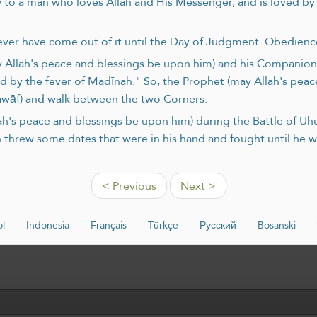
row to a man who loves Allah and His Messenger, and is loved by
ver have come out of it until the Day of Judgment. Obedience 
 Allah's peace and blessings be upon him) and his Companions
 by the fever of Madīnah." So, the Prophet (may Allah's pe
awāf) and walk between the two Corners.
's peace and blessings be upon him) during the Battle of Uhud
 threw some dates that were in his hand and fought until he wa
< Previous
Next >
l
Indonesia
Français
Türkçe
Русский
Bosanski