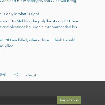
 Allah and His Messenger, and Allah will bring
is only in what is right
 went to Makkah, the polytheists said: "There
ace and blessings be upon him) commanded his
: "If I am killed, where do you think I would
s killed
हिन्दी
中文
فارسی
Registration