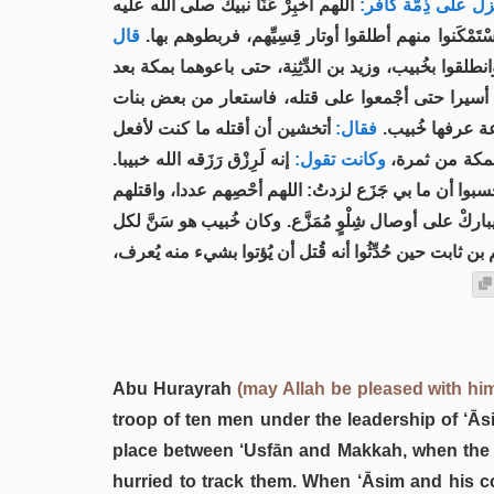
نْزل على ذِمَّة كافر
اللهم أخبِرْ عَنَّا نبيك صلى الله عليه
تَمْكَنوا منهم أطلقوا أوتار قِسِيِّهم، فربطوهم بها
قال
طلقوا بخُبيب، وزيد بن الدِّثِنِة، حتى باعوهما بمكة بعد
هم أسيرا حتى أجْمعوا على قتله، فاستعار من بعض بنات
زعة عرفها خُبيب
فقال:
أتخشين أن أقتله ما كنت لأفعل
 بمكة من ثمرة
وكانت تقول:
إنه لَرِزْق رَزَقه الله خبيبا.
سبوا أن ما بي جَزَع لزدتُ: اللهم أحْصِهم عددا، واقتلهم
كْ على أوصال شِلْوٍ مُمَزَّع. وكان خُبيب هو سَنَّ لكل
ابت حين حُدِّثُوا أنه قُتل أن يُؤتوا بشيء منه يُعرف
Abu Hurayrah
(may Allah be pleased with hi
troop of ten men under the leadership of ‘Ās
place between ‘Usfān and Makkah, when the n
hurried to track them. When ‘Āsim and his c