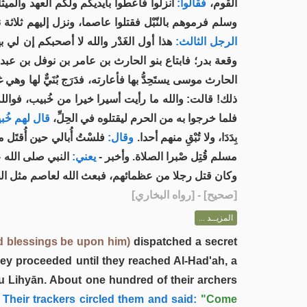
القوم،
فقالوا:
انزلوا فأَعْطُوا بأيديكم ولكم العهد والمي.
وسلم فرموهم بالنّبْل فقتلوا عاصما، ونزل إليهم ثلاثة نفر.
الرجل الثالث:
هذا أول الغَدْر والله لا أصحبكم إن لي بهؤ
وقعة بدر؛ فابتاع بنو الحارث بن عامر بن نوفل بن عبد 
الحارث موسى يستَحِدُّ بها فأعارته، فدَرَج بُنَيٌّ لها.
ذلك! قالت: والله ما رأيت أسيرا خيرا من خُبيب، فوالل،
فلما خرجوا به من الحرم ليقتلوه في الحِلِّ،
قال لهم خُ:
بِدَدَا، ولا تُبْقِ منهم أحدا.
وقال:
فلسْتُ أُبالي حين أُقتَل 
مسلم قُتِل صْبرا الصلاة. وأخبر -
يعني:
النبي صلى الله ،
وكان قتل رجلا من عظمائهم، فبعث الله لعاصم مثل الظُلَّة.
] - [رواه البخاري]
صحيح
[
المزيــد ...
d blessings be upon him)
dispatched a secret
hey proceeded until they reached Al-Had'ah, a
u Lihyān. About one hundred of their archers
Their trackers circled them and said:
"Come