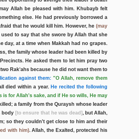
may Allah be pleased with him. Khubayb felt
something else. He had previously borrowed a
fraid that he would kill him. However, he
(may
used to say that she swore by Allah that she
ne day, at a time when Makkah had no grapes.
s, the family whose leader had been killed by
 Precincts. He asked them to let him pray two
d two Rak‘ahs because he did not want them to
ication against them:
"O Allah, remove them
l died within a year.
He recited the following
is is for Allah's sake, and if He so wills, He may
lled; a family from the Quraysh whose leader
is body
[to ensure that he was dead]
, but Allah,
m; so they couldn't get close to him and their
ed with him)
. Allah, the Exalted, protected his