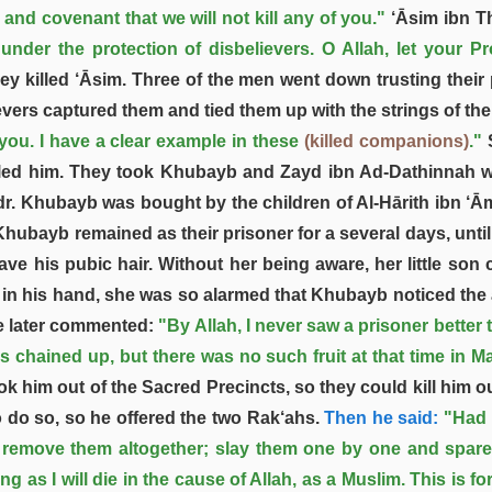
nd covenant that we will not kill any of you."
‘Āsim ibn T
 under the protection of disbelievers. O Allah, let your
they killed ‘Āsim. Three of the men went down trusting the
vers captured them and tied them up with the strings of the
th you. I have a clear example in these
(killed companions)
."
S
lled him. They took Khubayb and Zayd ibn Ad-Dathinnah w
Badr. Khubayb was bought by the children of Al-Hārith ibn ‘
. Khubayb remained as their prisoner for a several days, unt
have his pubic hair. Without her being aware, her little 
n his hand, she was so alarmed that Khubayb noticed the a
 later commented:
"By Allah, I never saw a prisoner better
 chained up, but there was no such fruit at that time in Ma
k him out of the Sacred Precincts, so they could kill him 
 do so, so he offered the two Rak‘ahs.
Then he said:
"Had 
, remove them altogether; slay them one by one and spare
ong as I will die in the cause of Allah, as a Muslim. This is f