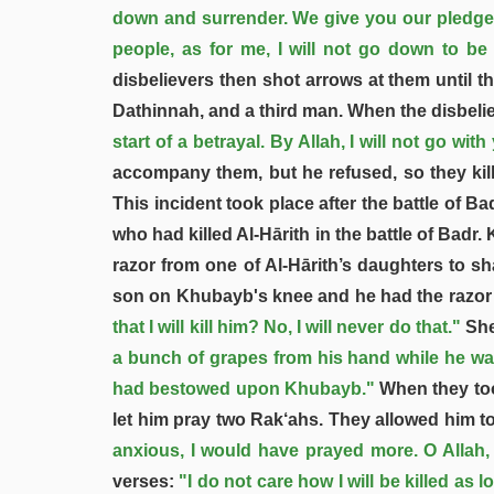
down and surrender. We give you our pledge a
people, as for me, I will not go down to be
disbelievers then shot arrows at them until 
Dathinnah, and a third man. When the disbelie
start of a betrayal. By Allah, I will not go wi
accompany them, but he refused, so they ki
This incident took place after the battle of 
who had killed Al-Hārith in the battle of Badr
razor from one of Al-Hārith’s daughters to s
son on Khubayb's knee and he had the razor i
that I will kill him? No, I will never do that."
She
a bunch of grapes from his hand while he was
had bestowed upon Khubayb."
When they too
let him pray two Rak‘ahs. They allowed him to
anxious, I would have prayed more. O Allah
verses:
"I do not care how I will be killed as l