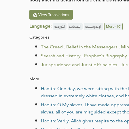
View Translations
Language:
الأوردية
الإسبانية
الإندونيسية
More
(10)
Categories
The Creed
.
Belief in the Messengers
.
Mira
Seerah and History
.
Prophet's Biography
Jurisprudence and Juristic Principles
.
Jur
More
Hadith: One day, we were sitting with th
dressed in extremely white clothes, and ha
Hadith: O My slaves, I have made oppress
slaves, all of you are misguided except t
Hadith: Verily, Allah gives respite to the