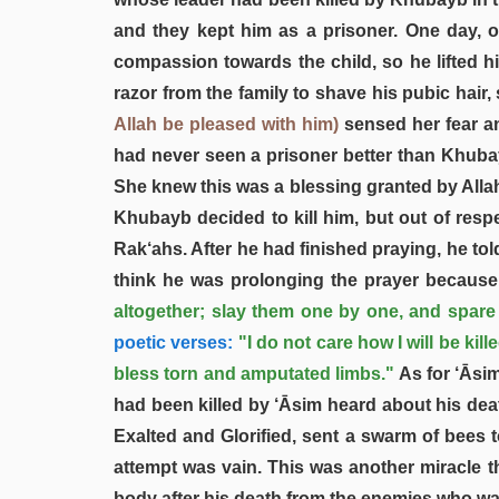
and they kept him as a prisoner. One day, 
compassion towards the child, so he lifted 
razor from the family to shave his pubic hair
Allah be pleased with him)
sensed her fear an
had never seen a prisoner better than Khuba
She knew this was a blessing granted by Alla
Khubayb decided to kill him, but out of resp
Rak‘ahs. After he had finished praying, he t
think he was prolonging the prayer because 
altogether; slay them one by one, and spare
poetic verses:
"I do not care how I will be kill
bless torn and amputated limbs."
As for ‘Āsi
had been killed by ‘Āsim heard about his deat
Exalted and Glorified, sent a swarm of bees t
attempt was vain. This was another miracle th
body after his death from the enemies who wan