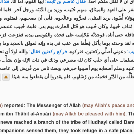
ثاق أن لا نقتل منكم أحدا
فقال عاصم بن ثابت:
أيها القوم، أما أنا،
فلا أَ:
 على العهد والميثاق، منهم خُبَيب، وزيد بن الدِّثِنَة ورجل آخر. فلما اسْ
لاء أُسْوة، يريد القتلى، فجرُّوه وعالَجوه، فأبى أن يصحبهم، فقتلوه، وان
مُناف خُبيبا، وكان خُبيب هو قَتَل الحارث يوم بدر. فلبث خُبيب عند
 وهي غافلة حتى أتاه، فوجدَتْه مُجْلِسه على فخذه والمُوسى بيده، ففزعت ف
ه لقد وجدته يوما يأكل قِطْفا من عنب في يده وإنه لموثَق بالحديد وما
بيب
دعوني أصلِّي ركعتين، فتركوه،
فركع ركعتين فقال:
والله لولا أن تح
مسلما... على أي جنْب كان لله مصرعي وذلك في ذات الإله وإن يشأْ... يبار
عليه وسلم أصحابه يوم أصيبوا خبرهم، وبعث ناس من قُريش إلى عاصم بن ث
 من الدَّبْرِ فحَمَتْه من رُسُلهم، فلم يقدروا أن يقطعوا منه شيئا
m)
reported: The Messenger of Allah
(may Allah's peace an
im ibn Thābit al-Ansāri
(may Allah be pleased with him)
. T
ews reached a branch of the tribe of Hudhayl called Ban
ompanions sensed them, they took refuge in a safe place.