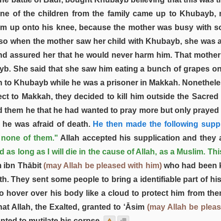
one of the children from the family came up to Khubayb, 
him up onto his knee, because the mother was busy with 
, so when the mother saw her child with Khubayb, she was a
d assured her that he would never harm him. That mother 
yb. She said that she saw him eating a bunch of grapes o
h to Khubayb while he was a prisoner in Makkah. Nonetheles
ect to Makkah, they decided to kill him outside the Sacred
old them he that he had wanted to pray more but only praye
he was afraid of death.
He then made the following suppl
 none of them."
Allah accepted his supplication and they al
ed as long as I will die in the cause of Allah, as a Muslim. Th
m ibn Thābit
(may Allah be pleased with him)
who had been ki
h. They sent some people to bring a identifiable part of h
o hover over his body like a cloud to protect him from the
at Allah, the Exalted, granted to ‘Āsim
(may Allah be pleas
ted to mutilate his corpse.