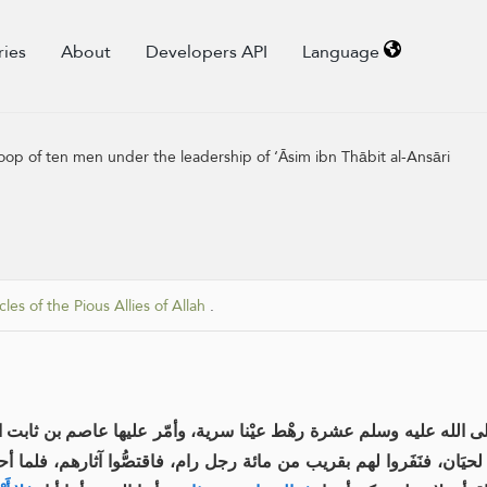
ries
About
Developers API
Language
oop of ten men under the leadership of ‘Āsim ibn Thābit al-Ansāri
cles of the Pious Allies of Allah
.
الله عليه وسلم عشرة رهْط عيْنا سرية، وأمّر عليها عاصم بن ثابت الأنص
لحيَان، فنَفَروا لهم بقريب من مائة رجل رام، فاقتصُّوا آثارهم، فلما 