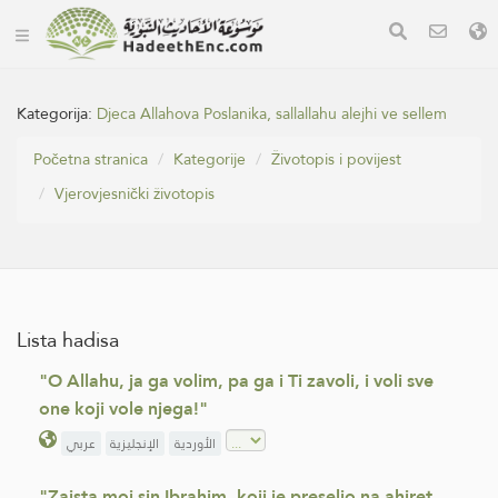
Kategorija:
Djeca Allahova Poslanika, sallallahu alejhi ve sellem
Početna stranica
Kategorije
Životopis i povijest
Vjerovjesnički životopis
Lista hadisa
"O Allahu, ja ga volim, pa ga i Ti zavoli, i voli sve
one koji vole njega!"
الأوردية
الإنجليزية
عربي
"Zaista moj sin Ibrahim, koji je preselio na ahiret