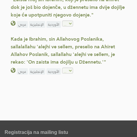
dok je još bio dojenče, u džennetu ima dvije dojilje
koje će upotpuniti njegovo dojenje."
الأوردية
الإنجليزية
عربي
Kada je Ibrahim, sin Allahovog Poslanika,
sallalallahu 'alejhi ve sellem, preselio na Ahiret
Allahov Poslanik, sallallahu 'alejhi ve sellem, je
rekao: 'On zaista ima dojilju u Džennetu.'"
الأوردية
الإنجليزية
عربي
Registracija na mailing listu