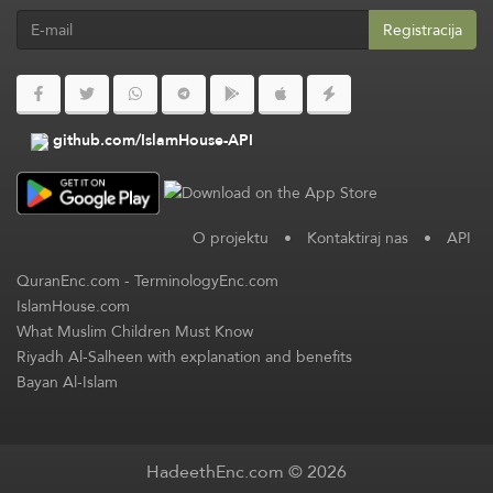
Registracija
github.com/IslamHouse-API
O projektu
•
Kontaktiraj nas
•
API
QuranEnc.com
-
TerminologyEnc.com
IslamHouse.com
What Muslim Children Must Know
Riyadh Al-Salheen with explanation and benefits
Bayan Al-Islam
HadeethEnc.com © 2026