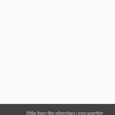
ਮੈਲਿੰਗ ਲਿਸਟ ਵਿੱਚ ਰਜਿਸਟ੍ਰੇਸ਼ਨ / ਦਰਜ ਕਰਵਾਉਣਾ