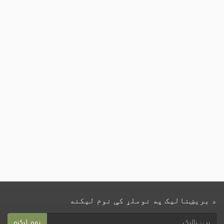
د بریښنالیک په نوملړ کې نوم لیکنه
نوم لیکنه