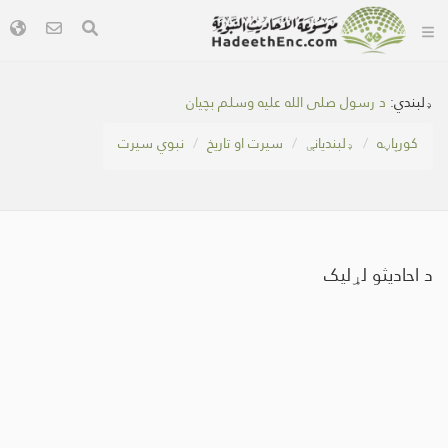
ډلبندي:
د رسول صلی الله عليه وسلم بچيان
کور‌پاڼه
ډلبندیانې
سیرت او تاریخ
نبوي سیرت
د احادیثو لړلیک