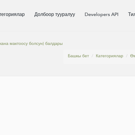
тегориялар
Долбоор тууралуу
Developers API
Ти
жана мактоосу болсун) балдары
Башкы бет
Категориялар
Өм