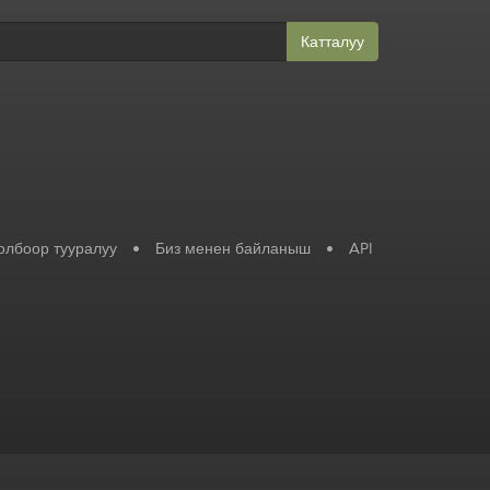
Катталуу
олбоор тууралуу
•
Биз менен байланыш
•
API