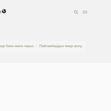
л
үр баян жана тарых
Пайгамбардын өмүр жолу