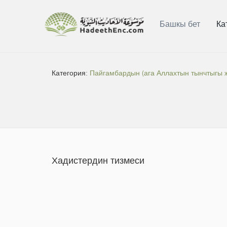
Башкы бет
Ка
Категория:
Пайгамбардын (ага Аллахтын тынчтыгы 
Хадистердин тизмеси