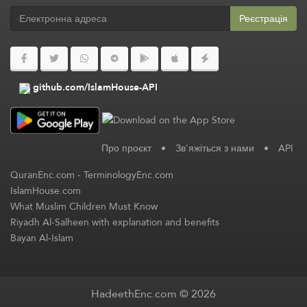
Реєстрація
github.com/IslamHouse-API
Про проєкт
•
Зв'яжіться з нами
•
API
QuranEnc.com
-
TerminologyEnc.com
IslamHouse.com
What Muslim Children Must Know
Riyadh Al-Salheen with explanation and benefits
Bayan Al-Islam
HadeethEnc.com © 2026