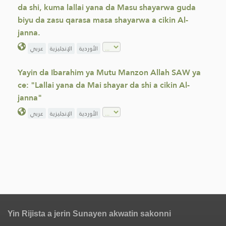
da shi, kuma lallai yana da Masu shayarwa guda
biyu da zasu qarasa masa shayarwa a cikin Al-
janna.
الأوردية
الإنجليزية
عربي
Yayin da Ibarahim ya Mutu Manzon Allah SAW ya
ce: "Lallai yana da Mai shayar da shi a cikin Al-
janna"
الأوردية
الإنجليزية
عربي
Yin Rijista a jerin Sunayen akwatin sakonni