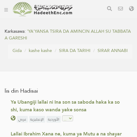
Karkasawa:
'YA'YANSA TSIRA DA AMINCIN ALLAH SU TABBATA
A GARESHI
Gida
kashe kashe
SIRA DA TARIHI
SIRAR ANNABI
lis din Hadisai
Ya Ubangiji lallai ni Ina son sa saboda haka ka so
shi, kuma kaso wanda yake sonsa
الأوردية
الإنجليزية
عربي
Lallai Ibrahim Xana ne, kuma ya Mutu a na shayar