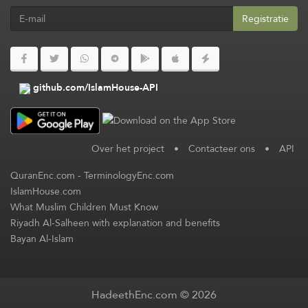
Registratie
github.com/IslamHouse-API
Over het project
•
Contacteer ons
•
API
QuranEnc.com
-
TerminologyEnc.com
IslamHouse.com
What Muslim Children Must Know
Riyadh Al-Salheen with explanation and benefits
Bayan Al-Islam
HadeethEnc.com © 2026