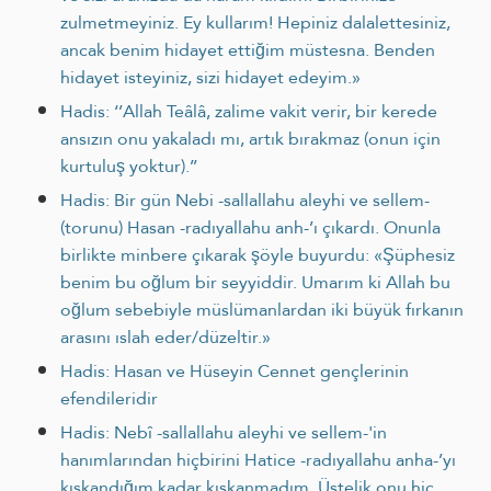
zulmetmeyiniz. Ey kullarım! Hepiniz dalalettesiniz,
ancak benim hidayet ettiğim müstesna. Benden
hidayet isteyiniz, sizi hidayet edeyim.»
Hadis: ‘’Allah Teâlâ, zalime vakit verir, bir kerede
ansızın onu yakaladı mı, artık bırakmaz (onun için
kurtuluş yoktur).’’
Hadis: Bir gün Nebi -sallallahu aleyhi ve sellem-
(torunu) Hasan -radıyallahu anh-’ı çıkardı. Onunla
birlikte minbere çıkarak şöyle buyurdu: «Şüphesiz
benim bu oğlum bir seyyiddir. Umarım ki Allah bu
oğlum sebebiyle müslümanlardan iki büyük fırkanın
arasını ıslah eder/düzeltir.»
Hadis: Hasan ve Hüseyin Cennet gençlerinin
efendileridir
Hadis: Nebî -sallallahu aleyhi ve sellem-'in
hanımlarından hiçbirini Hatice -radıyallahu anha-’yı
kıskandığım kadar kıskanmadım. Üstelik onu hiç