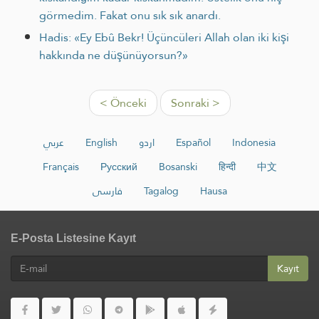
görmedim. Fakat onu sık sık anardı.
Hadis: «Ey Ebû Bekr! Üçüncüleri Allah olan iki kişi
hakkında ne düşünüyorsun?»
< Önceki
Sonraki >
عربي
English
اردو
Español
Indonesia
Français
Русский
Bosanski
हिन्दी
中文
فارسی
Tagalog
Hausa
E-Posta Listesine Kayıt
Kayıt