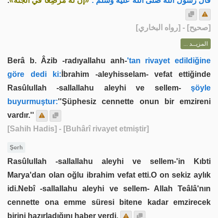
.
«إنَّ له مُرْضِعًا في الجنة»
قال رسول الله صلى الله عليه وسلم :
] - [رواه البخاري]
صحيح
[
المزيــد ...
Berâ b. Âzib -radıyallahu anh-
'tan rivayet edildiğine
göre dedi ki:
İbrahim -aleyhisselam- vefat ettiğinde
Rasûlullah -sallallahu aleyhi ve sellem-
şöyle
buyurmuştur:
''Şüphesiz cennette onun bir emzireni
vardır.''
[Sahih Hadis]
- [Buhârî rivayet etmiştir]
Şerh
Rasûlullah -sallallahu aleyhi ve sellem-'in Kıbti
Marya'dan olan oğlu ibrahim vefat etti.O on sekiz aylık
idi.Nebî -sallallahu aleyhi ve sellem- Allah Teâlâ'nın
cennette ona emme süresi bitene kadar emzirecek
birini hazırladığını haber verdi.