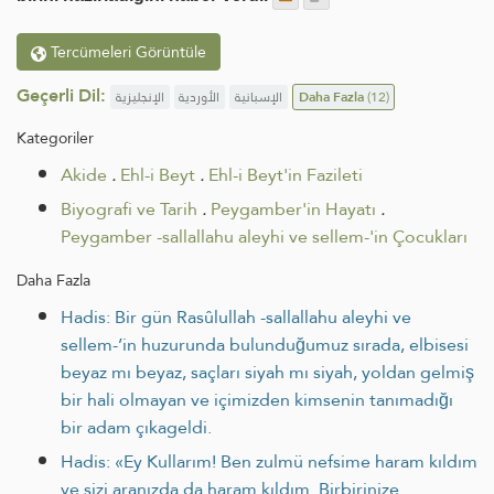
Tercümeleri Görüntüle
Geçerli Dil:
الإنجليزية
الأوردية
الإسبانية
Daha Fazla
(12)
Kategoriler
Akide
.
Ehl-i Beyt
.
Ehl-i Beyt'in Fazileti
Biyografi ve Tarih
.
Peygamber'in Hayatı
.
Peygamber -sallallahu aleyhi ve sellem-'in Çocukları
Daha Fazla
Hadis: Bir gün Rasûlullah -sallallahu aleyhi ve
sellem-’in huzurunda bulunduğumuz sırada, elbisesi
beyaz mı beyaz, saçları siyah mı siyah, yoldan gelmiş
bir hali olmayan ve içimizden kimsenin tanımadığı
bir adam çıkageldi.
Hadis: «Ey Kullarım! Ben zulmü nefsime haram kıldım
ve sizi aranızda da haram kıldım. Birbirinize