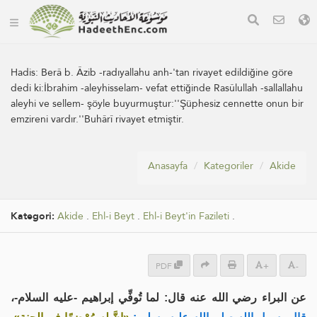
Hadis:
Berâ b. Âzib -radıyallahu anh-'tan rivayet edildiğine göre
dedi ki:İbrahim -aleyhisselam- vefat ettiğinde Rasûlullah -sallallahu
aleyhi ve sellem- şöyle buyurmuştur:''Şüphesiz cennette onun bir
emzireni vardır.''Buhârî rivayet etmiştir.
Anasayfa
Kategoriler
Akide
Kategori:
Akide
.
Ehl-i Beyt
.
Ehl-i Beyt'in Fazileti
.
PDF
+
-
عن البراء رضي الله عنه قال: لما تُوفِّي إبراهيم -عليه السلام-،