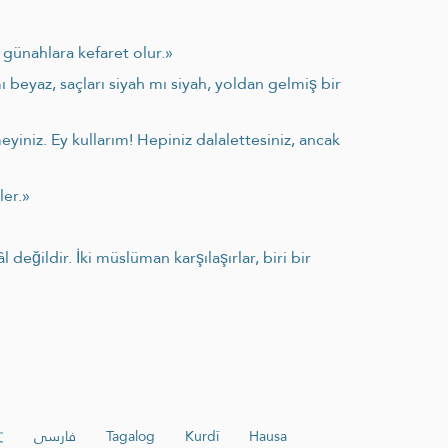
 günahlara kefaret olur.»
 beyaz, saçları siyah mı siyah, yoldan gelmiş bir
yiniz. Ey kullarım! Hepiniz dalalettesiniz, ancak
ler.»
eğildir. İki müslüman karşılaşırlar, biri bir
文
فارسی
Tagalog
Kurdî
Hausa