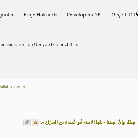
goriler
Proje Hakkında
Developers API
Geçerli Dil
 eminimiz ise Ebû Ubeyde b. Cerrah'tır.»
yallahu anhum-
.
.
«أمِينًا، وإنَّ أمِيننا -أيتُها الأمة- أبو عُبيدة بن الجَرَّاح