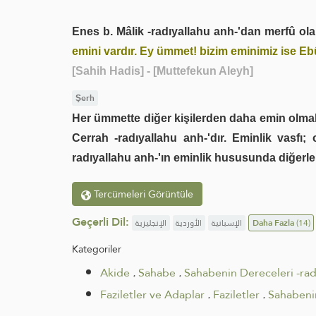
Enes b. Mâlik -radıyallahu anh-'dan merfû olar
emini vardır. Ey ümmet! bizim eminimiz ise Eb
[Sahih Hadis]
- [Muttefekun Aleyh]
Şerh
Her ümmette diğer kişilerden daha emin olma
Cerrah -radıyallahu anh-'dır. Eminlik vasfı;
radıyallahu anh-'ın eminlik hususunda diğerl
Tercümeleri Görüntüle
Geçerli Dil:
الإنجليزية
الأوردية
الإسبانية
Daha Fazla
(14)
Kategoriler
Akide
.
Sahabe
.
Sahabenin Dereceleri -ra
Faziletler ve Adaplar
.
Faziletler
.
Sahabenin