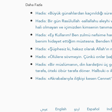
Daha Fazla
Hadis: «Büyük günahlardan kaçınıldığı sürec
Hadis: Bir gün Rasûlullah -sallallahu aleyh
hali olmayan ve içimizden kimsenin tanımad
Hadis: «Ey Kullarım! Ben zulmü nefsime hara
benim hidayet ettiğim müstesna. Benden hid
Hadis: «Şüphesiz ki, haksız olarak Allah’ı
Hadis: «Ölülere sövmeyin. Çünkü onlar (sa
Hadis: «Bir müslümanın, din kardeşini üç ge
tarafa, öteki öbür tarafa döner. Halbuki o i
Hadis: «Akrabalarıyla ilişkiyi kesen Cennet
عربي
English
اردو
Español
Ind