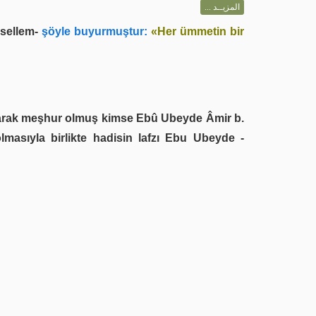
المزيــد ...
 sellem-
şöyle buyurmuştur:
«Her ümmetin bir
olarak meşhur olmuş kimse Ebû Ubeyde Âmir b.
olmasıyla birlikte hadisin lafzı Ebu Ubeyde -