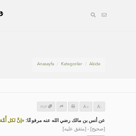
Anasayfa
Kategoriler
Akide
PDF
+
-
عن أنس بن مالك رضي الله عنه مرفوعًا:
إنَّ لكل أُمَّة »
] - [متفق عليه]
صحيح
[