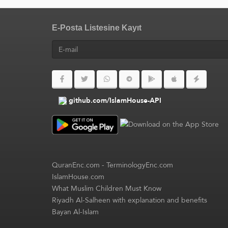
E-Posta Listesine Kayıt
github.com/IslamHouse-API
QuranEnc.com
-
TerminologyEnc.com
IslamHouse.com
What Muslim Children Must Know
Riyadh Al-Salheen with explanation and benefits
Bayan Al-Islam