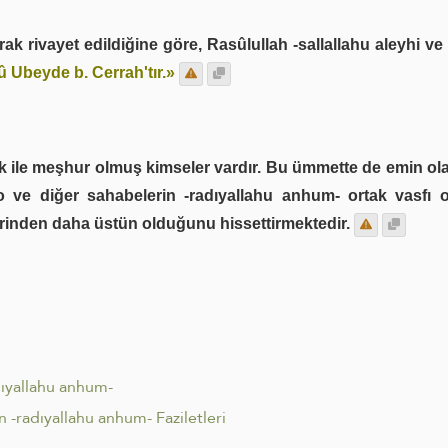
ak rivayet edildiğine göre, Rasûlullah -sallallahu aleyhi ve
û Ubeyde b. Cerrah'tır.»
k ile meşhur olmuş kimseler vardır. Bu ümmette de emin 
 o ve diğer sahabelerin -radıyallahu anhum- ortak vasfı 
erinden daha üstün olduğunu hissettirmektedir.
dıyallahu anhum-
 -radıyallahu anhum- Faziletleri