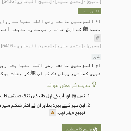
[
صحيح
] - [متفق عليه] - [صحيح البخاري: 5416]
المزيــد ...
امّ المؤمنین عائشہ رضی اللہ عنہا سے روای
محمد ﷺ کے اہل خانہ ، جب سے وہ مدینہ آئے،
[صحيح]
- [متفق عليه]
-
[صحيح البخاري - 5416]
شرح
ام المؤمنین عائشہ رضی اللہ عنہا بتا رہی 
نہیں کھائی، یہاں تک کہ آپ ﷺ کی وفات ہوگ
حدیث کے بعض فوائد
نبی ﷺ اور آپ کے اہل خانہ کی تنگ دستی کا ب
ابن حجر کہتے ہیں: بظاہر ان کے اکثر شکم سیر 
ترجیح دیتے تھے۔
تراجم کا مشاہدہ