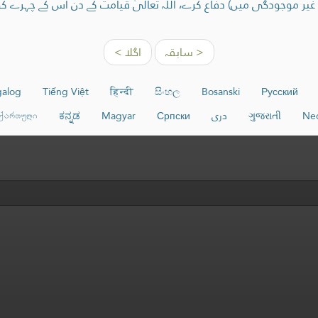
ر موجودگی میں) دفاع کرے، اللہ تعالیٰ قیامت کے دن اس کے چہرے ک
< سابقہ
اگلا >
galog
Tiếng Việt
हिन्दी
සිංහල
Bosanski
Русский
Ned
ગુજરાતી
دری
Српски
Magyar
ಕನ್ನಡ
ქართული