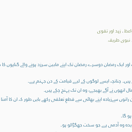
اعظ
.
زہد اور تقوی
نبوی طریقہ
ور ایک رمضان دوسرے رمضان تک اپنے مابین سرزد ہونے والے گناہوں کا کف
ہیں۔ چنانچہ ایسے لوگوں کے لیے قیامت کے دن جہنم ہے۔
ال انھوں نے آگے بھیجے، وہ ان تک پہنچ چکے ہیں۔
اتوں سےزیادہ اپنے بھائی سے قطعِ تعلقی رکھے بایں طور کہ ان کا آمنا
و گا۔
ديده وہ آدمی ہے جو سخت جھگڑالو ہو۔