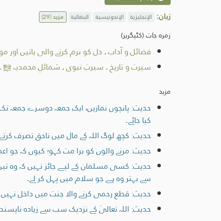
زبان:
الإنجليزية
الإندونيسية
البنغالية
مزید
(29)
زمرہ جات (کٹیگریز)
فضائل و آداب
.
دل کو نرم کرنے والی باتیں اور مو
سیرت و تاریخ
.
سیرتِ نبوی
.
شمائلِ محمدیہ ﷺ
.
مزید
حدیث: پانچوں نمازیں، ایک جمعہ دوسرے جمعہ تک ا
کیا جائے۔
حدیث: کچھ لوگ اللہ کے مال میں ناحق تصرف کرتے 
حدیث: مرنے والوں کو برا مت کہو؛ کیوں کہ جو اعم
حدیث: کسی مسلمان کے لیے جائز نہیں کہ وہ تین ر
سے بہتر وہ ہے جو سلام میں پہل کر لے۔
حدیث: قطع رحمی کرنے والا جنت میں داخل نہیں ہ
حدیث: اللہ تعالیٰ کے نزدیک سب سے زیادہ ناپسن