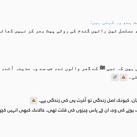
ت ہے،
وہ کہتی ہيں:
 مسلسل تین راتیں گندم کی روٹی پیٹ بھر کر نہیں کھائی
ہیں کہ نبی ﷺ کے گھر والوں نے، جب سے وہ مدینہ آئے، 
ئی۔
یان، کیونکہ اصل زندگی تو آخرت ہی کی زندگی ہے۔
نہ ہونے کی وجہ ان کے پاس چیزوں کی قلت تھی۔ حالانکہ کبھی انہیں کچھ