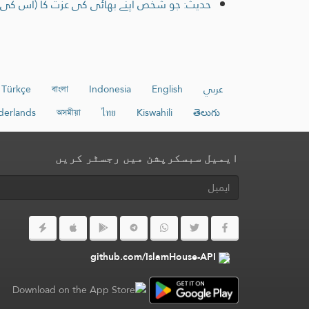
حدیث: جو شخص اپنے بھائی کی عزت کا (اس کی غی
عربي
English
Indonesia
বাংলা
Türkçe
erlands
অসমীয়া
ไทย
Kiswahili
తెలుగు
ایمیل سبسکرپشن میں رجسٹر کریں
github.com/IslamHouse-API