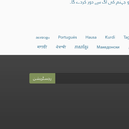
و جہنم کی آگ سے دور کردے گا۔
മലയാളം
Português
Hausa
Kurdî
Ta
मराठी
ਪੰਜਾਬੀ
ភាសាខ្មែរ
Македонски
رجسٹریشن