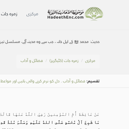
مرکزی
زمرہ جات (
حدیث:
محمد ﷺ کے اہل خانہ ، جب سے وہ مدینہ آئے، مسلسل تین
مرکزی
زمرہ جات (کٹیگریز)
فضائل و آداب
تقسیم:
فضائل و آداب
.
دل کو نرم کرنے والی باتیں اور مواعظ
.
عَنْ عَائِشَةَ أُمِّ المُؤْمِنينَ رَضِيَ اللَّهُ عَنْهَا قَالَتْ
مَا شَبِعَ آلُ مُحَمَّدٍ صَلَّى اللهُ عَلَيْهِ وَسَلَّمَ مُنْذُ قَ