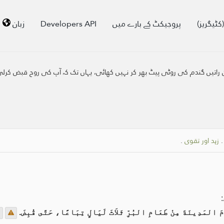
کٹیگریز)
پروجیکٹ کے بارے میں
Developers API
زبان
 راتیں گندم کی روٹی پیٹ بھر کر نہیں کھائی، یہاں تک کہ آپ کی روح قبض کرل
زہد اور تقوی
.
:
دِمَ المَدِينَةَ مِنْ طَعَامِ البُرِّ ثَلاَثَ لَيَالٍ تِبَاعًا، حَتَّى قُبِضَ.