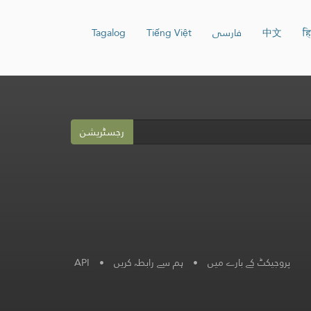
हि
中文
فارسی
Tiếng Việt
Tagalog
رجسٹریشن
پروجیکٹ کے بارے میں
•
ہم سے رابطہ کریں
•
API