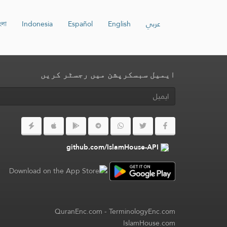
عربي
English
Español
Indonesia
ংলা
ایمیل سبسکرپشن میں رجسٹر کریں
github.com/IslamHouse-API
QuranEnc.com
-
TerminologyEnc.com
IslamHouse.com