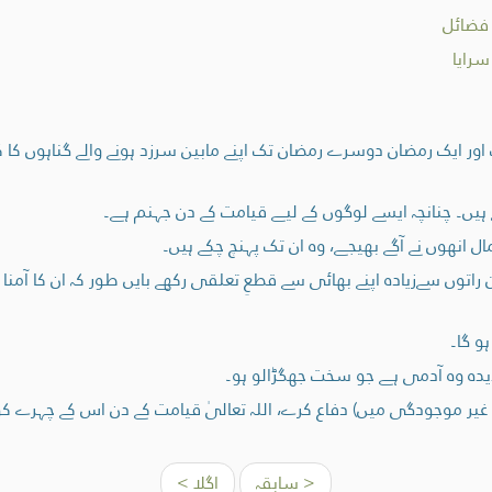
 فضائل
سرایا
ور ایک رمضان دوسرے رمضان تک اپنے مابین سرزد ہونے والے گناہوں کا کف
ہیں۔ چنانچہ ایسے لوگوں کے لیے قیامت کے دن جہنم ہے۔
ال انھوں نے آگے بھیجے، وہ ان تک پہنچ چکے ہیں۔
اتوں سےزیادہ اپنے بھائی سے قطعِ تعلقی رکھے بایں طور کہ ان کا آمنا
و گا۔
ديده وہ آدمی ہے جو سخت جھگڑالو ہو۔
ر موجودگی میں) دفاع کرے، اللہ تعالیٰ قیامت کے دن اس کے چہرے ک
< سابقہ
اگلا >