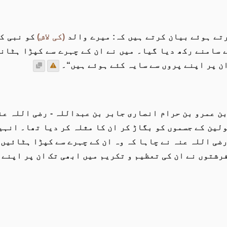
تے ہوئے بیان کرتے ہیں کہ: میرے والد
(کی لاش)
کو نبی کر
 سامنے رکھ دیا گیا۔ میں نے ان کے چہرے سے کپڑا ہٹانا
ن پر اپنے پروں سے سایہ کئے ہوئے ہیں“۔
ن عمرو بن حرام انصاری جابر بن عبداللہ - رضی اللہ عن
ولین کے جسموں کو بگاڑ کر ان کا مثلہ کر دیا تھا۔ انہی
رضی اللہ عنہ نے چاہا کہ وہ ان کے چہرے سے کپڑا ہٹائیں
رشتوں نے ان کی تعظیم و تکریم میں ابھی تک ان پر اپنے 