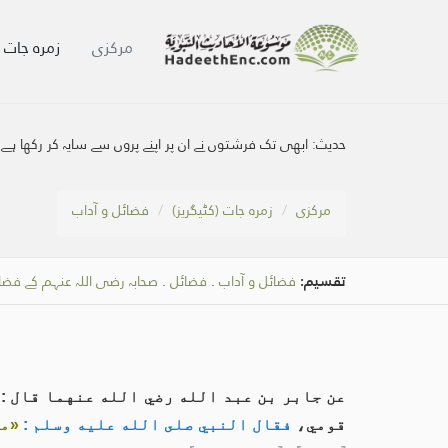
مرکزی
زمرہ جات (
حدیث:
ابھی تک فرشتوں نے ان پر اپنے پروں سے سایہ کر رکھا ہے۔
مرکزی
زمرہ جات (کٹیگریز)
فضائل و آداب
تقسیم:
فضائل و آداب
.
فضائل
.
صحابہ رضی اللہ عنہم کے فضا
عن جابر بن عبد الله رضي الله عنهما قال : ج
قومي،
فقال النبي صلى الله عليه وسلم :
«ما