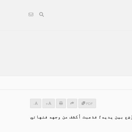
-
+
PDF
وُضِع بين يديه؛ فذهبت أكشف عن وجهه فنهاني