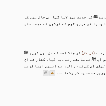
یم ﷺ کی خدمت میں لایا گیا اس حال میں کہ
 چاہا تو میری قوم کے لوگوں نے مجھے منع
ہما -
(کی لاش)
کو جنگ احد کے دن نبی کریم ﷺ
ں آپ ﷺ کے سامنے رکھ دیا گیا۔ کفار نے ان
 لیکن ان کی قوم والوں نے انہیں ایسا کرنے
پروں سے سایہ کر رکھا ہے۔