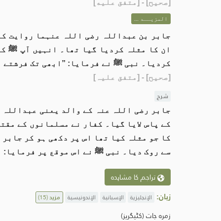
[
صحيح
] - [متفق عليه]
المزيــد ...
جابر بن عبداللہ رضی اللہ عنہما روایت کر
ان کا مثلہ کردیا گیا تھا۔ انہیں آپ ﷺ کے
کردیا۔ نبی ﷺ نے فرمایا: ”ابھی تک فرشتے ا
[صحیح]
- [متفق علیہ]
شرح
جابر رضی اللہ عنہ کے والد یعنی عبداللہ ب
کے پاس لایا گیا۔ کفار نے مسلمانوں کے مقت
کا جو مثلہ کیا تھا اس پر دکھی ہو کر جابر 
سے روک دیا۔ نبی ﷺ نے اس موقع پر فرمایا: ف
تراجم کا مشاہدہ
زبان:
الإنجليزية
الإسبانية
الإندونيسية
مزید
(15)
زمرہ جات (کٹیگریز)