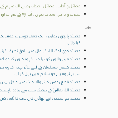
فضائل و آداب
.
فضائل
.
صحابہ رضی اللہ عنہم کے
سیرت و تاریخ
.
سیرتِ نبوی
.
آپ ﷺ کے غزوات اور 
مزید
حدیث: پانچوں نمازیں، ایک جمعہ دوسرے جمعہ تک ا
کیا جائے۔
حدیث: کچھ لوگ اللہ کے مال میں ناحق تصرف کرتے 
حدیث: مرنے والوں کو برا مت کہو؛ کیوں کہ جو اعم
حدیث: کسی مسلمان کے لیے جائز نہیں کہ وہ تین ر
سے بہتر وہ ہے جو سلام میں پہل کر لے۔
حدیث: قطع رحمی کرنے والا جنت میں داخل نہیں ہ
حدیث: اللہ تعالیٰ کے نزدیک سب سے زیادہ ناپسن
حدیث: جو شخص اپنے بھائی کی عزت کا (اس کی غی