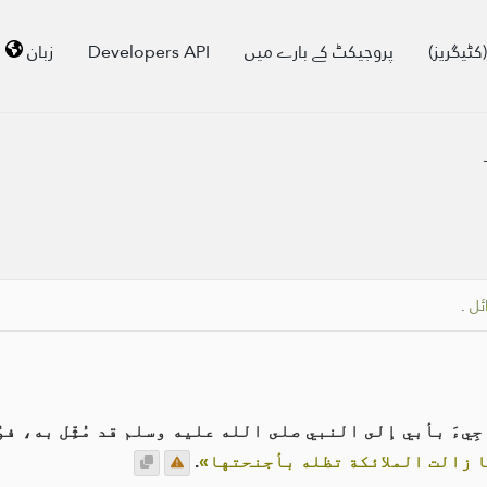
کٹیگریز)
پروجیکٹ کے بارے میں
Developers API
زبان
ئل
.
ِيءَ بأبي إلى النبي صلى الله عليه وسلم قد مُثِّل به، ف
 زالت الملائكة تظله بأجنحتها»
.