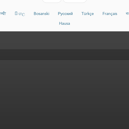
न्दी
සිංහල
Bosanski
Русский
Türkçe
Français
বা
Hausa