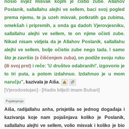
nosio svjež misvak kojim je čistio zube. Allahov
Poslanik, sallallahu alejhi ve sellem, baci svoj pogled
prema njemu, te ja uzeh misvak, potkratih ga zubima,
omekšah i pripremih, a onda ga dadoh Vjerovjesniku,
sallallahu alejhi ve sellem, te on njime očisti zube.
Nikad nisam vidjela da je Allahov Poslanik, sallallahu
alejhi ve sellem, bolje očistio zube nego tada. l samo
što je završio
(s čišćenjem zuba)
, on podiže svoju ruku
(ili svoj prst)
i reče: 'U društvo odabranih!', izgovorio je
to tri puta, a potom izdahnuo. Izdahnuo je u mom
naručju"
, kazivala je Aiša.
[Vjerodostojan]
- [Hadis bilježi imam Buhari]
Pojašnjenje
Aiša, radijallahu anha, prisjetila se jednog događaja i
kazivanja koje nam pojašnjava koliko je Poslanik,
sallallahu alejhi ve sellem, volio misvak i koliko je bio