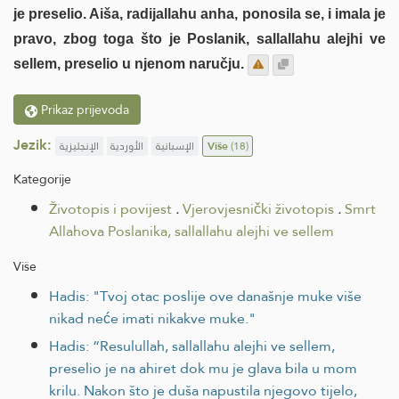
je preselio. Aiša, radijallahu anha, ponosila se, i imala je
pravo, zbog toga što je Poslanik, sallallahu alejhi ve
sellem, preselio u njenom naručju.
Prikaz prijevoda
Jezik:
الإنجليزية
الأوردية
الإسبانية
Više
(18)
Kategorije
Životopis i povijest
.
Vjerovjesnički životopis
.
Smrt
Allahova Poslanika, sallallahu alejhi ve sellem
Više
Hadis: "Tvoj otac poslije ove današnje muke više
nikad neće imati nikakve muke."
Hadis: “Resulullah, sallallahu alejhi ve sellem,
preselio je na ahiret dok mu je glava bila u mom
krilu. Nakon što je duša napustila njegovo tijelo,