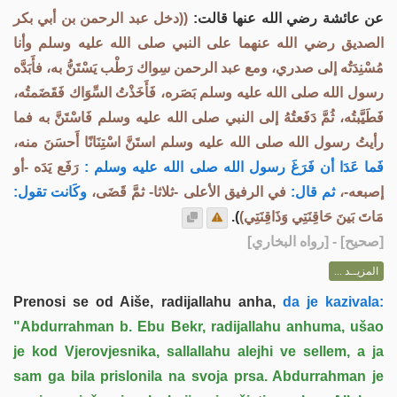
عن عائشة رضي الله عنها قالت:
((دخل عبد الرحمن بن أبي بكر
الصديق رضي الله عنهما على النبي صلى الله عليه وسلم وأنا
مُسْنِدَتُه إلى صدري، ومع عبد الرحمن سِواك رَطْب يَسْتَنُّ به، فأَبَدَّه
رسول الله صلى الله عليه وسلم بَصَره، فَأَخَذْتُ السِّوَاك فَقَضَمتُه،
فَطَيَّبتُه، ثُمَّ دَفَعتُهُ إلى النبي صلى الله عليه وسلم فَاسْتَنَّ به فما
رأيتُ رسول الله صلى الله عليه وسلم استَنَّ اسْتِنَانًا أَحسَنَ منه،
فَما عَدَا أن فَرَغَ رسول الله صلى الله عليه وسلم :
رَفَع يَدَه -أو
إصبعه-،
ثم قال:
في الرفيق الأعلى -ثلاثا- ثمَّ قَضَى،
وكَانت تقول:
).
مَاتَ بَينَ حَاقِنَتِي وَذَاقِنَتِي)
] - [رواه البخاري]
صحيح
[
المزيــد ...
Prenosi se od Aiše, radijallahu anha,
da je kazivala:
"Abdurrahman b. Ebu Bekr, radijallahu anhuma, ušao
je kod Vjerovjesnika, sallallahu alejhi ve sellem, a ja
sam ga bila prislonila na svoja prsa. Abdurrahman je