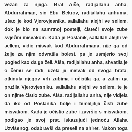
vezan za njega. Brat Aiše, radijallahu anha,
Abdurrahman, sin Ebu Bekrov, radijallahu anhuma,
ušao je kod Vjerovjesnika, sallallahu alejhi ve sellem,
dok je bio na samrtnoj postelji, čisteći svoje zube
svježim misvakom. Kada je Poslanik, sallallah alejhi ve
sellem, vidio misvak kod Abdurrahmana, nije ga od
želje za njim odvratila bolest, pa je usmjerio svoj
pogled kao da ga želi. Aiša, radijallahu anha, shvatila je
o čemu se radi, uzela je misvak od svoga brata,
otkinula njegov vrh zubima i očistila ga, a zatim ga
pružila Vjerovjesniku, sallallahu alejhi ve sellem, te je
on njime čistio zube. Aiša, radijallahu anha, nije vidjela
da iko od Poslanika bolje i temeljitije čisti zube
misvakom. Kada je očistio zube i završio s misvakom,
podigao je svoj prst, iskazujući jednoću Allaha
Uzvišenog, odabravši da preseli na ahiret. Nakon toga