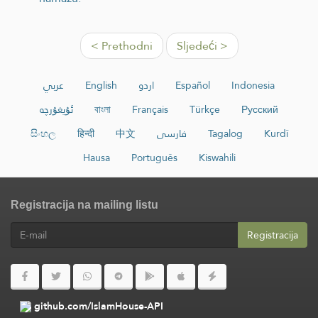
< Prethodni
Sljedeći >
عربي
English
اردو
Español
Indonesia
ئۇيغۇرچە
বাংলা
Français
Türkçe
Русский
සිංහල
हिन्दी
中文
فارسی
Tagalog
Kurdî
Hausa
Português
Kiswahili
Registracija na mailing listu
Registracija
github.com/IslamHouse-API