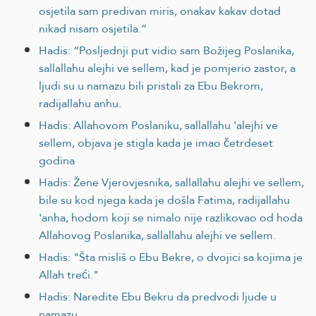
osjetila sam predivan miris, onakav kakav dotad
nikad nisam osjetila.”
Hadis: “Posljednji put vidio sam Božijeg Poslanika,
sallallahu alejhi ve sellem, kad je pomjerio zastor, a
ljudi su u namazu bili pristali za Ebu Bekrom,
radijallahu anhu.
Hadis: Allahovom Poslaniku, sallallahu 'alejhi ve
sellem, objava je stigla kada je imao četrdeset
godina
Hadis: Žene Vjerovjesnika, sallallahu alejhi ve sellem,
bile su kod njega kada je došla Fatima, radijallahu
'anha, hodom koji se nimalo nije razlikovao od hoda
Allahovog Poslanika, sallallahu alejhi ve sellem.
Hadis: "Šta misliš o Ebu Bekre, o dvojici sa kojima je
Allah treći."
Hadis: Naredite Ebu Bekru da predvodi ljude u
namazu.