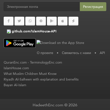
Регистрация
github.com/IslamHouse-API
О проекте
•
Свяжитесь с нами
•
API
QuranEnc.com
-
TerminologyEnc.com
IslamHouse.com
What Muslim Children Must Know
Riyadh Al-Salheen with explanation and benefits
Bayan Al-Islam
HadeethEnc.com © 2026