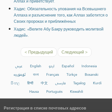
Аллах и приветствует.
Хадис: Обязательность упования на Всевышнего
Аллаха и разъяснение того, как Аллах заботится о
Своих пророках и приближённых
Хадис: «Велите Абу Бакру руководить молитвой
людей».
< Предыдущий
Следующий >
عربي
English
اردو
Español
Indonesia
ئۇيغۇرچە
বাংলা
Français
Türkçe
Bosanski
සිංහල
हिन्दी
中文
فارسی
Tagalog
Kurdî
Hausa
Português
Kiswahili
Регистрация в списке почтовых адресов