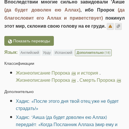
Впоследствии многие сильно завидовали ‘Аише
(да будет доволен ею Аллах)
, ибо Пророк
(да
благословит его Аллах и приветствует)
покинул
этот мир, склонив свою голову на ее груди.
Показать переводы
Язык:
Английский
Урду
Испанский
Дополнительно
(18)
Классификации
Жизнеописание Пророка ﷺ и история
.
Жизнеописание Пророка ﷺ
.
Смерть Пророка ﷺ
Дополнительно
Хадис: «После этого дня твой отец уже не будет
страдать!»
Хадис: ‘Аиша (да будет доволен ею Аллах)
передаёт: «Когда Посланник Аллаха (мир ему и