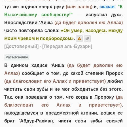
тут же поднял вверх руку
(или палец)
и,
сказав:
"К
Высочайшему сообществу!"
— испустил дух».
Впоследствии ‘Аиша
(да будет доволен ею Аллах)
часто повторяла слова:
«Он умер, находясь между
моим чревом и подбородком»
.
[Достоверный]
- [Передал аль-Бухари]
Разъяснение
В данном хадисе ‘Аиша
(да будет доволен ею
Аллах)
сообщает о том, до какой степени Пророк
(да благословит его Аллах и приветствует)
любил
чистить свои зубы и не мог обходиться без этого.
Так, она поведала о том, что когда к Пророку
(да
благословит его Аллах и приветствует)
,
находящемуся в предсмертной агонии, вошел ее
брат ‘Абдур-Рахман, чистя свои зубы свежей