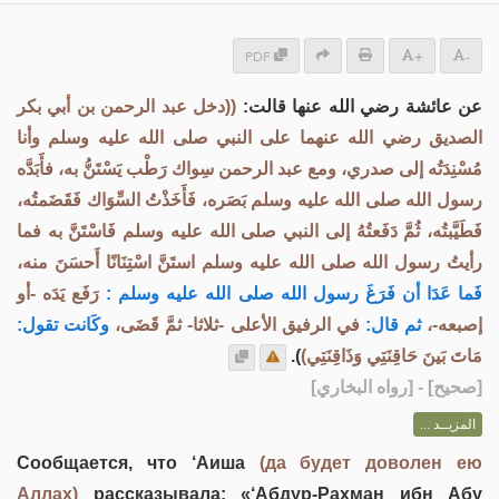
PDF
+
-
عن عائشة رضي الله عنها قالت:
((دخل عبد الرحمن بن أبي بكر
الصديق رضي الله عنهما على النبي صلى الله عليه وسلم وأنا
مُسْنِدَتُه إلى صدري، ومع عبد الرحمن سِواك رَطْب يَسْتَنُّ به، فأَبَدَّه
رسول الله صلى الله عليه وسلم بَصَره، فَأَخَذْتُ السِّوَاك فَقَضَمتُه،
فَطَيَّبتُه، ثُمَّ دَفَعتُهُ إلى النبي صلى الله عليه وسلم فَاسْتَنَّ به فما
رأيتُ رسول الله صلى الله عليه وسلم استَنَّ اسْتِنَانًا أَحسَنَ منه،
فَما عَدَا أن فَرَغَ رسول الله صلى الله عليه وسلم :
رَفَع يَدَه -أو
إصبعه-،
ثم قال:
في الرفيق الأعلى -ثلاثا- ثمَّ قَضَى،
وكَانت تقول:
).
مَاتَ بَينَ حَاقِنَتِي وَذَاقِنَتِي)
] - [رواه البخاري]
صحيح
[
المزيــد ...
Сообщается, что ‘Аиша
(да будет доволен ею
Аллах)
рассказывала: «‘Абдур-Рахман ибн Абу