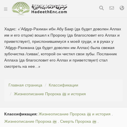
Хадис:
«‘Абдур-Рахман ибн Абу Бакр (да будет доволен Аллах
им и его отцом) вошел к Пророку (да благословит его Аллах и
приветствует), прислонившемуся к моей груди, и в руках у
‘Абдур-Рахмана (да будет доволен им Аллах) была свежая
зубочистка /сивак/, которой он чистил свои зубы. Посланник
Аллаха (да благословит его Аллах и приветствует) стал
смотреть на нее...»
Главная страница
Классификации
Жизнеописание Пророка ﷺ и история
Классификация:
Жизнеописание Пророка ﷺ и история
.
Жизнеописание Пророка ﷺ
.
Смерть Пророка ﷺ
.