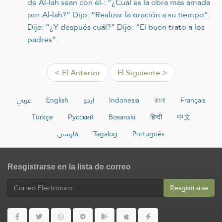
de Al-lah sean con él-: “¿Cuál es la obra más amada
por Al-lah?” Dijo: “Realizar la oración a su tiempo”.
Dije: “¿Y después cuál?” Dijo: “El buen trato a los
padres”.
< El Anterior
El Siguiente >
عربي
English
اردو
Indonesia
বাংলা
Français
Türkçe
Русский
Bosanski
हिन्दी
中文
فارسی
Tagalog
Português
Resgistrarse en la lista de correo
Resgistrarse