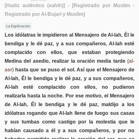
[Hadiz auténtico (sahih)]
- [Registrado por Muslim -
Registrado por Al-Bujari y Muslim]
La Explicación
Los idólatras le impidieron al Mensajero de Al-lah, Él le
bendiga y le dé paz, y a sus compañeros, Al-lah esté
complacido con ellos, que estaban protegiendo
Medina del asedio, realizar la oración media tarde
(al-
asr)
hasta que se puso el sol. Así que el Mensajero de
Al-lah, Él le bendiga y le dé paz, y a sus compañeros,
Al-lah esté complacido con ellos, no pudieron
realizarla hasta la noche. Por ese motivo, el Mensajero
de Al-lah, Él le bendiga y le dé paz, maldijo a los
idólatras rogando que Al-lah llene de fuego sus casas
y sus tumbas como castigo por la molestia que le
habían causado a él y a sus compañeros, y por no