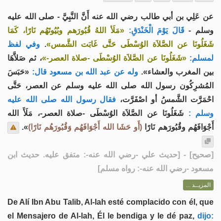
عن عَلِي بن أبي طالب رضي الله عنه أَنَّ النَّبِيَّ - صلى الله عليه
وسلم -
قَالَ يَوْمَ الْخَنْدَقِ:
«مَلَأ اللهُ قُبُورَهم وبُيُوتَهُم نَارًا، كَمَا
وفي لفظ
.
شَغَلُونَا عن الصَّلاَة الوُسْطَى حَتَّى غَابَت الشَّمس»
لمسلم:
«شَغَلُونَا عن الصَّلاَة الوُسْطَى -صلاة العصر-»
، ثم صَلاَّهَا
بين المغرب والعشاء».
وله عن عبد الله بن مسعود قال:
«حَبَسَ
المُشرِكُون رسول الله صلى الله عليه وسلم عن العصر، حَتَّى
احْمَرَّت الشَّمسُ أو اصْفَرَّت،
فقال رسول الله صلى الله عليه
وسلم :
شَغَلُونَا عن الصَّلاَة الوُسْطَى -صلاة العصر-، مَلَأَ الله
».
(أَو حَشَا الله أَجْوَافَهُم وَقُبُورَهُم نَارًا)
أَجْوَافَهُم وقُبُورَهم نَارًا
] - [حديث علي -رضي الله عنه-: متفق عليه. حديث ابن
صحيح
[
مسعود -رضي الله عنه-: رواه مسلم]
المزيــد ...
De Alí Ibn Abu Talib, Al-lah esté complacido con él, que
el Mensajero de Al-lah, Él le bendiga y le dé paz,
dijo: