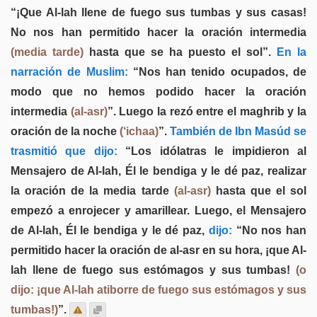
“¡Que Al-lah llene de fuego sus tumbas y sus casas!
No nos han permitido hacer la oración intermedia
(media tarde)
hasta que se ha puesto el sol”.
En la
narración de Muslim:
“Nos han tenido ocupados, de
modo que no hemos podido hacer la oración
intermedia
(al-asr)
”. Luego la rezó entre el maghrib y la
oración de la noche
(‘ichaa)
”.
También de Ibn Masúd se
trasmitió que dijo:
“Los idólatras le impidieron al
Mensajero de Al-lah, Él le bendiga y le dé paz, realizar
la oración de la media tarde
(al-asr)
hasta que el sol
empezó a enrojecer y amarillear. Luego, el Mensajero
de Al-lah, Él le bendiga y le dé paz,
dijo:
“No nos han
permitido hacer la oración de al-asr en su hora, ¡que Al-
lah llene de fuego sus estómagos y sus tumbas!
(o
dijo: ¡que Al-lah atiborre de fuego sus estómagos y sus
tumbas!)
”.