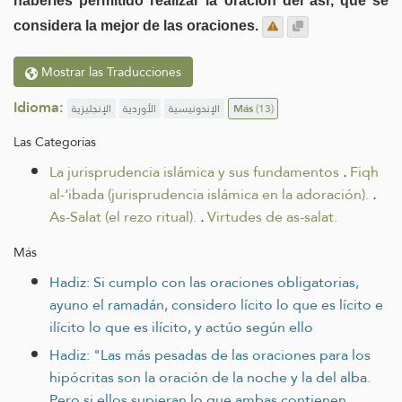
haberles permitido realizar la oración del asr, que se
considera la mejor de las oraciones.
Mostrar las Traducciones
Idioma:
الإنجليزية
الأوردية
الإندونيسية
Más
(13)
Las Categorías
La jurisprudencia islámica y sus fundamentos
.
Fiqh
al-‘ibada (jurisprudencia islámica en la adoración).
.
As-Salat (el rezo ritual).
.
Virtudes de as-salat.
Más
Hadiz: Si cumplo con las oraciones obligatorias,
ayuno el ramadán, considero lícito lo que es lícito e
ilícito lo que es ilícito, y actúo según ello
Hadiz: "Las más pesadas de las oraciones para los
hipócritas son la oración de la noche y la del alba.
Pero si ellos supieran lo que ambas contienen,