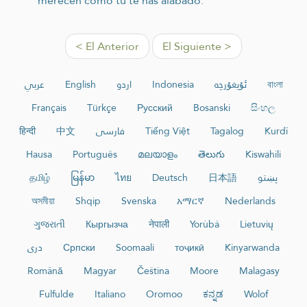
merecen como tu te has alabado.
< El Anterior
El Siguiente >
عربي
English
اردو
Indonesia
ئۇيغۇرچە
বাংলা
Français
Türkçe
Русский
Bosanski
සිංහල
हिन्दी
中文
فارسی
Tiếng Việt
Tagalog
Kurdî
Hausa
Português
മലയാളം
తెలుగు
Kiswahili
தமிழ்
မြန်မာ
ไทย
Deutsch
日本語
پښتو
অসমীয়া
Shqip
Svenska
አማርኛ
Nederlands
ગુજરાતી
Кыргызча
नेपाली
Yorùbá
Lietuvių
دری
Српски
Soomaali
тоҷикӣ
Kinyarwanda
Română
Magyar
Čeština
Moore
Malagasy
Fulfulde
Italiano
Oromoo
ಕನ್ನಡ
Wolof