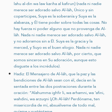
lahu al-din wa law kariha al kafirun} (nada ni nadie
merece ser adorado salvo Al-láh, Único y sin
coparticipes, Suya es la soberanía y Suya es la
alabanza, y Él tiene poder sobre todas las cosas. No
hay fuerza ni poder alguno que no provenga de Al-
láh. Nada ni nadie merece ser adorado salvo Al-láh,
y no adoramos sin a Él. Suya es la gracia y la
merced, y Suyo es el buen elogio. Nada ni nadie
merece ser adorado salvo Al-láh, por cierto, que
somos sinceros en Su adoración, aunque esto
disguste a los incrédulos).
Hadiz: El Mensajero de Al-láh, que la paz y las
bendiciones de Al-láh sean con él, decía en la
sentada entre las dos postraciones durante la
oración: “Alahumma ighfir li, wa arhamni, wa ‘afini,
wahdini, wa arzuqni (¡Oh Al-láh! Perdóname, ten
misericordia de mí, absuélveme de todo mal,
guíame y susténtame.