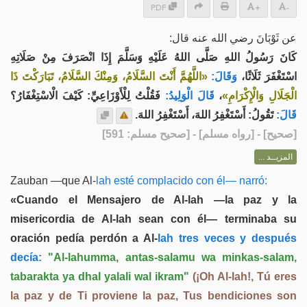
PDF
+
-
عن ثَوْبَانَ رضي الله عنه قال:
كَانَ رَسُولُ اللهِ صَلَّى اللهُ عَلَيْهِ وَسَلَّمَ إِذَا انْصَرَفَ مِنْ صَلَاتِهِ
اسْتَغْفَرَ ثَلَاثًا،
وَقَالَ:
«اللَّهُمَّ أَنْتَ السَّلَامُ، وَمِنْكَ السَّلَامُ، تَبَارَكْتَ ذَا
فَقُلْتُ لِلْأَوْزَاعِيِّ: كَيْفَ الْاسْتِغْفَارُ؟
قَالَ الْوَلِيدُ:
،
الْجَلَالِ وَالْإِكْرَامِ»
قَالَ:
تَقُولُ: أَسْتَغْفِرُ اللهَ، أَسْتَغْفِرُ اللهَ.
] - [رواه مسلم] - [صحيح مسلم: 591]
صحيح
[
المزيــد ...
Zauban —que Al-
lah esté complacido con él— narró:
«Cuando el Mensajero de Al-lah —la paz y la
misericordia de Al-lah sean con él— terminaba su
oración pedía perdón a Al-
lah tres veces y después
decía:
"Al-lahumma, antas-salamu wa minkas-salam,
tabarakta ya dhal yalali wal ikram"
(¡Oh Al-lah!, Tú eres
la paz y de Ti proviene la paz, Tus bendiciones son