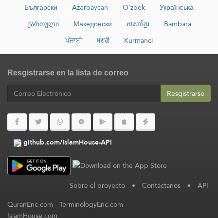
Български
Azərbaycan
O‘zbek
Українська
ქართული
Македонски
ភាសាខ្មែរ
Bambara
ਪੰਜਾਬੀ
मराठी
Kurmancî
Resgistrarse en la lista de correo
Resgistrarse
github.com/IslamHouse-API
Sobre el proyecto
•
Contáctanos
•
API
QuranEnc.com
-
TerminologyEnc.com
IslamHouse.com