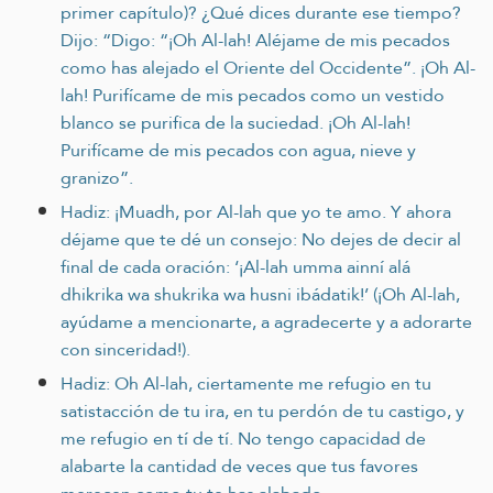
primer capítulo)? ¿Qué dices durante ese tiempo?
Dijo: “Digo: “¡Oh Al-lah! Aléjame de mis pecados
como has alejado el Oriente del Occidente”. ¡Oh Al-
lah! Purifícame de mis pecados como un vestido
blanco se purifica de la suciedad. ¡Oh Al-lah!
Purifícame de mis pecados con agua, nieve y
granizo”.
Hadiz: ¡Muadh, por Al-lah que yo te amo. Y ahora
déjame que te dé un consejo: No dejes de decir al
final de cada oración: ‘¡Al-lah umma ainní alá
dhikrika wa shukrika wa husni ibádatik!’ (¡Oh Al-lah,
ayúdame a mencionarte, a agradecerte y a adorarte
con sinceridad!).
Hadiz: Oh Al-lah, ciertamente me refugio en tu
satistacción de tu ira, en tu perdón de tu castigo, y
me refugio en tí de tí. No tengo capacidad de
alabarte la cantidad de veces que tus favores