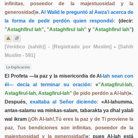
infinitas, poseedor de la majestuosidad y la
generosidad)
».
Al Walid le preguntó al Awza'i acerca de
la forma de pedir perdón quien respondió:
(decir:
"Astaghfirul lah"
,
"Astaghfirul lah"
y
"Astaghfirul lah"
)
[Verídico (sahih)]
- [Registrado por Muslim]
-
[Sahih
Muslim - 591]
La Explicación
El Profeta —la paz y la misericordia de Al-
lah sean con
él— decía al terminar su oración:
«
"Astagfirul-lah,
Astagfirul-lah, Astagfirul-lah"
(le pido perdón a Al-lah)
».
Después,
exaltaba al Señor diciendo:
«Al-lahumma,
antas-salamu wa minkas-salam, tabarakta ya dhal yalali
wal ikram
(¡Oh Al-lah!,Tú eres la paz y de Ti proviene la
paz, Tus bendiciones son infinitas, poseedor de la
majestuosidad y la generosidad)
»; pues Al-lah está