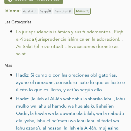
Idioma:
الإنجليزية
الأوردية
الإندونيسية
Más
(63)
Las Categorías
La jurisprudencia islámica y sus fundamentos
.
Fiqh
al-‘ibada (jurisprudencia islámica en la adoración).
.
As-Salat (el rezo ritual).
.
Invocaciones durante as-
salat.
Más
Hadiz: Si cumplo con las oraciones obligatorias,
ayuno el ramadán, considero lícito lo que es lícito e
ilícito lo que es ilícito, y actúo según ello
Hadiz: {la ilah el Al-láh wahdahu la sharika lahu , lahu
mulko wa lahu al hamdu wa hua ala kuli shai´en
Qadir, la hawla wa la quwata ela bilah, wa la nabudu
ela iyaha, lahu el ne´matu wa lahu lahu al fadel wa
lahu azana´u al hassan, la ilah ela Al-láh, mujlesina