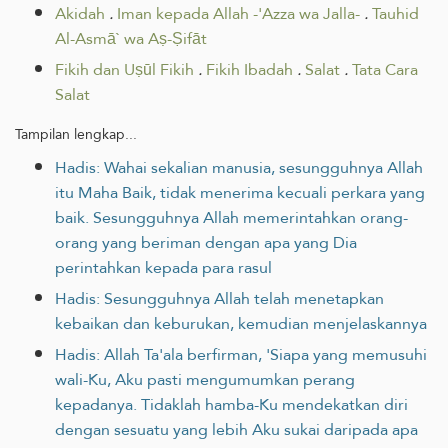
Akidah
.
Iman kepada Allah -'Azza wa Jalla-
.
Tauhid
Al-Asmā` wa Aṣ-Ṣifāt
Fikih dan Uṣūl Fikih
.
Fikih Ibadah
.
Salat
.
Tata Cara
Salat
Tampilan lengkap...
Hadis: Wahai sekalian manusia, sesungguhnya Allah
itu Maha Baik, tidak menerima kecuali perkara yang
baik. Sesungguhnya Allah memerintahkan orang-
orang yang beriman dengan apa yang Dia
perintahkan kepada para rasul
Hadis: Sesungguhnya Allah telah menetapkan
kebaikan dan keburukan, kemudian menjelaskannya
Hadis: Allah Ta'ala berfirman, 'Siapa yang memusuhi
wali-Ku, Aku pasti mengumumkan perang
kepadanya. Tidaklah hamba-Ku mendekatkan diri
dengan sesuatu yang lebih Aku sukai daripada apa