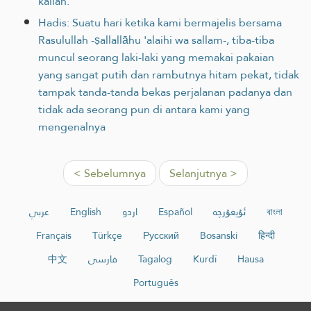
kalian.
Hadis: Suatu hari ketika kami bermajelis bersama
Rasulullah -ṣallallāhu 'alaihi wa sallam-, tiba-tiba
muncul seorang laki-laki yang memakai pakaian
yang sangat putih dan rambutnya hitam pekat, tidak
tampak tanda-tanda bekas perjalanan padanya dan
tidak ada seorang pun di antara kami yang
mengenalnya
< Sebelumnya
Selanjutnya >
عربي
English
اردو
Español
ئۇيغۇرچە
বাংলা
Français
Türkçe
Русский
Bosanski
हिन्दी
中文
فارسی
Tagalog
Kurdî
Hausa
Português