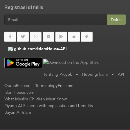
Registrasi di milis
Daftar
github.com/IslamHouse-API
Tentang Proyek
•
Hubungi kami
•
API
QuranEnc.com
-
TerminologyEnc.com
IslamHouse.com
What Muslim Children Must Know
Riyadh Al-Salheen with explanation and benefits
Bayan Al-Islam