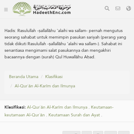
Hadis:
Rasulullah -ṣallallāhu 'alaihi wa sallam- pernah mengutus
seorang sahabat untuk memimpin pasukan sariyah (perang yang
tidak diikuti Rasulullah -ṣallallāhu 'alaihi wa sallam-). Sahabat ini
senantiasa mengimami salat pasukannya dan mengakhiri
bacaannya dengan (surah) Qul Huwallāhu Aḥad.
Beranda Utama
Klasifikasi
Al-Qur`ān Al-Karīm dan Ilmunya
Klasifikasi:
Al-Qur`ān Al-Karīm dan Ilmunya
.
Keutamaan-
keutamaan Al-Qur`ān
.
Keutamaan Surah dan Ayat
.