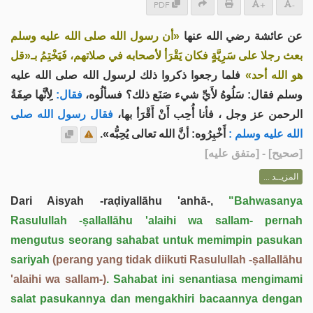
PDF
+
-
عن عائشة رضي الله عنها
«أن رسول الله صلى الله عليه وسلم
بعث رجلا على سَرِيَّةٍ فكان يَقْرَأ لأصحابه في صلاتهم، فَيَخْتِمُ بـ«قل
هو الله أحد»
فلما رجعوا ذكروا ذلك لرسول الله صلى الله عليه
وسلم فقال: سَلُوهُ لأَيِّ شيء صَنَع ذلك؟ فسألُوه،
فقال:
لِأنَّها صِفَةُ
الرحمن عز وجل ، فأنا أُحِب أَنْ أَقْرَأ بها،
فقال رسول الله صلى
الله عليه وسلم :
أَخْبِرُوه: أنَّ الله تعالى يُحِبُّه».
] - [متفق عليه]
صحيح
[
المزيــد ...
Dari Aisyah -raḍiyallāhu 'anhā-,
"Bahwasanya
Rasulullah -ṣallallāhu 'alaihi wa sallam- pernah
mengutus seorang sahabat untuk memimpin pasukan
sariyah
(perang yang tidak diikuti Rasulullah -ṣallallāhu
'alaihi wa sallam-)
. Sahabat ini senantiasa mengimami
salat pasukannya dan mengakhiri bacaannya dengan