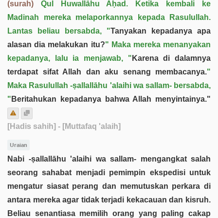
(surah)
Qul Huwallāhu Aḥad. Ketika kembali ke
Madinah mereka melaporkannya kepada Rasulullah.
Lantas beliau bersabda, "
Tanyakan kepadanya apa
alasan dia melakukan itu?
" Maka mereka menanyakan
kepadanya, lalu ia menjawab, "
Karena di dalamnya
terdapat sifat Allah dan aku senang membacanya.
"
Maka Rasulullah -ṣallallāhu 'alaihi wa sallam- bersabda,
"
Beritahukan kepadanya bahwa Allah menyintainya."
[Hadis sahih]
- [Muttafaq 'alaih]
Uraian
Nabi -ṣallallāhu 'alaihi wa sallam- mengangkat salah
seorang sahabat menjadi pemimpin ekspedisi untuk
mengatur siasat perang dan memutuskan perkara di
antara mereka agar tidak terjadi kekacauan dan kisruh.
Beliau senantiasa memilih orang yang paling cakap