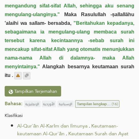
mengandung sifat-sifat Allah, sehingga aku senang
mengulang-ulanginya."
Maka Rasulullah -ṣallallāhu
'alaihi wa sallam- bersabda,
"Beritahukan kepadanya,
sebagaimana ia mengulang-ulang membaca surah
tersebut karena kecintaannya -sebab surah ini
mencakup sifat-sifat Allah yang otomatis menunjukkan
nama-nama Allah di dalamnya- maka Allah
menyintainya."
Alangkah besarnya keutamaan surah
itu .
Tampilkan Terjemahan
Bahasa:
الإنجليزية
الأوردية
الإسبانية
Tampilan lengkap...
(16)
Klasifikasi
Al-Qur`ān Al-Karīm dan Ilmunya
.
Keutamaan-
keutamaan Al-Qur`ān
.
Keutamaan Surah dan Ayat