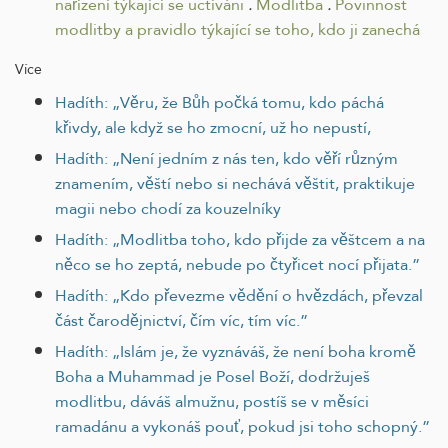
nařízení týkající se uctíváni
.
Modlitba
.
Povinnost
modlitby a pravidlo týkající se toho, kdo ji zanechá
Více
Hadíth: „Věru, že Bůh počká tomu, kdo páchá
křivdy, ale když se ho zmocní, už ho nepustí,
Hadíth: „Není jedním z nás ten, kdo věří různým
znamením, věští nebo si nechává věštit, praktikuje
magii nebo chodí za kouzelníky
Hadíth: „Modlitba toho, kdo přijde za věštcem a na
něco se ho zeptá, nebude po čtyřicet nocí přijata.”
Hadíth: „Kdo převezme vědění o hvězdách, převzal
část čarodějnictví, čím víc, tím víc.”
Hadíth: „Islám je, že vyznáváš, že není boha kromě
Boha a Muhammad je Posel Boží, dodržuješ
modlitbu, dáváš almužnu, postíš se v měsíci
ramadánu a vykonáš pouť, pokud jsi toho schopný.”