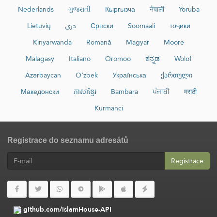
Nederlands
ગુજરાતી
Кыргызча
नेपाली
Yorùbá
Lietuvių
دری
Српски
Soomaali
тоҷикӣ
Kinyarwanda
Română
Magyar
Moore
Malagasy
Italiano
Oromoo
ಕನ್ನಡ
Wolof
Azərbaycan
O‘zbek
Українська
ქართული
Македонски
ភាសាខ្មែរ
Bambara
ਪੰਜਾਬੀ
मराठी
Kurmancî
Registrace do seznamu adresátů
Registrace
github.com/IslamHouse-API