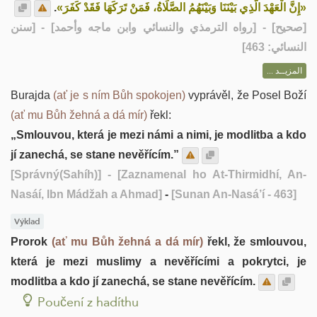
.
«إِنَّ الْعَهْدَ الَّذِي بَيْنَنَا وَبَيْنَهُمُ الصَّلَاةُ، فَمَنْ تَرَكَهَا فَقَدْ كَفَرَ»
] - [رواه الترمذي والنسائي وابن ماجه وأحمد] - [سنن
صحيح
[
النسائي: 463]
المزيــد ...
Burajda
(ať je s ním Bůh spokojen)
vyprávěl, že Posel Boží
(ať mu Bůh žehná a dá mír)
řekl:
„Smlouvou, která je mezi námi a nimi, je modlitba a kdo
jí zanechá, se stane nevěřícím.”
[Správný(Sahíh)]
- [Zaznamenal ho At-Thirmidhí, An-
Nasáí, Ibn Mádžah a Ahmad]
-
[Sunan An-Nasá’í - 463]
Výklad
Prorok
(ať mu Bůh žehná a dá mír)
řekl, že smlouvou,
která je mezi muslimy a nevěřícími a pokrytci, je
modlitba a kdo jí zanechá, se stane nevěřícím.
Poučení z hadíthu