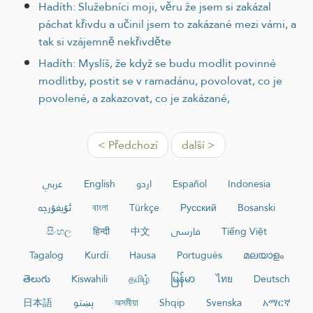
Hadíth: Služebníci moji, věru že jsem si zakázal
páchat křivdu a učinil jsem to zakázané mezi vámi, a
tak si vzájemně nekřivděte
Hadíth: Myslíš, že když se budu modlit povinné
modlitby, postit se v ramadánu, povolovat, co je
povolené, a zakazovat, co je zakázané,
< Předchozí
další >
عربي
English
اردو
Español
Indonesia
ئۇيغۇرچە
বাংলা
Türkçe
Русский
Bosanski
සිංහල
हिन्दी
中文
فارسی
Tiếng Việt
Tagalog
Kurdî
Hausa
Português
മലയാളം
తెలుగు
Kiswahili
தமிழ்
မြန်မာ
ไทย
Deutsch
日本語
پښتو
অসমীয়া
Shqip
Svenska
አማርኛ