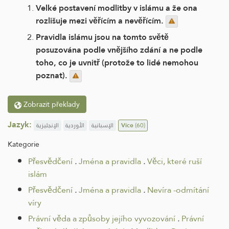
Velké postavení modlitby v islámu a že ona
rozlišuje mezi věřícím a nevěřícím.
Pravidla islámu jsou na tomto světě
posuzována podle vnějšího zdání a ne podle
toho, co je uvnitř (protože to lidé nemohou
poznat).
Zobrazit překlady
Jazyk:
الإنجليزية
الأوردية
الإسبانية
Více
(60)
Kategorie
Přesvědčení
.
Jména a pravidla
.
Věci, které ruší
islám
Přesvědčení
.
Jména a pravidla
.
Nevíra -odmítání
víry
Právní věda a způsoby jejího vyvozování
.
Právní