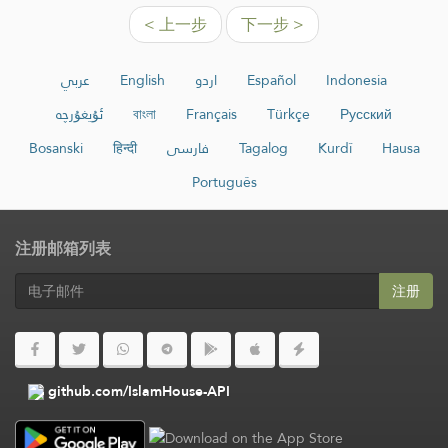
< 上一步
下一步 >
عربي
English
اردو
Español
Indonesia
ئۇيغۇرچە
বাংলা
Français
Türkçe
Русский
Bosanski
हिन्दी
فارسی
Tagalog
Kurdî
Hausa
Português
注册邮箱列表
注册
github.com/IslamHouse-API