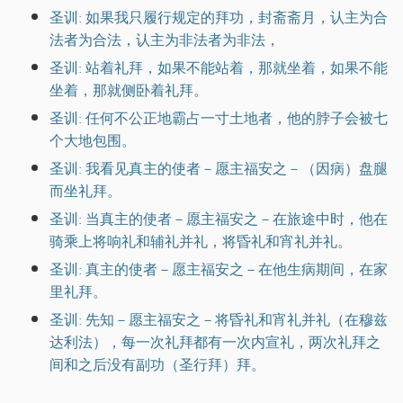
圣训: 如果我只履行规定的拜功，封斋斋月，认主为合
法者为合法，认主为非法者为非法，
圣训: 站着礼拜，如果不能站着，那就坐着，如果不能
坐着，那就侧卧着礼拜。
圣训: 任何不公正地霸占一寸土地者，他的脖子会被七
个大地包围。
圣训: 我看见真主的使者－愿主福安之－（因病）盘腿
而坐礼拜。
圣训: 当真主的使者－愿主福安之－在旅途中时，他在
骑乘上将响礼和辅礼并礼，将昏礼和宵礼并礼。
圣训: 真主的使者－愿主福安之－在他生病期间，在家
里礼拜。
圣训: 先知－愿主福安之－将昏礼和宵礼并礼（在穆兹
达利法），每一次礼拜都有一次内宣礼，两次礼拜之
间和之后没有副功（圣行拜）拜。