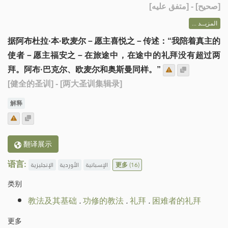
] - [متفق عليه]
صحيح
[
المزيــد ...
据阿布杜拉·本·欧麦尔－愿主喜悦之－传述：“我陪着真主的
使者－愿主福安之－在旅途中，在途中的礼拜没有超过两
拜。阿布·巴克尔、欧麦尔和奥斯曼同样。”
[健全的圣训]
- [两大圣训集辑录]
解释
翻译展示
语言:
الإنجليزية
الأوردية
الإسبانية
更多
(16)
类别
教法及其基础
.
功修的教法
.
礼拜
.
困难者的礼拜
更多