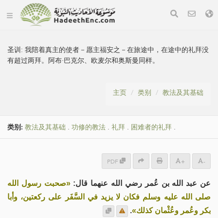
圣训:
我陪着真主的使者－愿主福安之－在旅途中，在途中的礼拜没
有超过两拜。阿布·巴克尔、欧麦尔和奥斯曼同样。
主页
类别
教法及其基础
类别:
教法及其基础
.
功修的教法
.
礼拜
.
困难者的礼拜
.
PDF
+
-
عن عبد الله بن عُمر رضي الله عنهما قال:
«صحبت رسول الله
صلى الله عليه وسلم فكان لا يزيد في السَّفَر على ركعتين، وأبا
.
بكر وعُمر وعُثْمان كذلك»