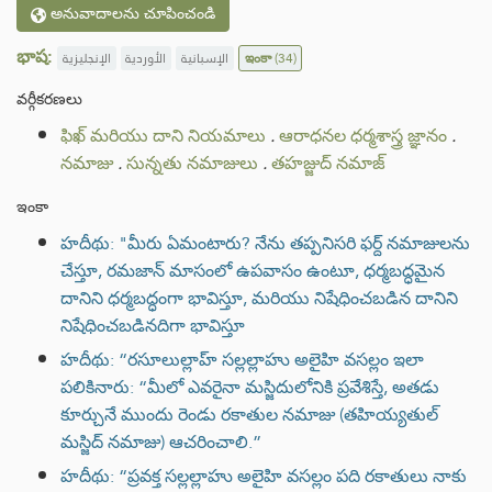
అనువాదాలను చూపించండి
భాష:
الإنجليزية
الأوردية
الإسبانية
ఇంకా
(34)
వర్గీకరణలు
ఫిఖ్ మరియు దాని నియమాలు
.
ఆరాధనల ధర్మశాస్త్ర జ్ఞానం
.
నమాజు
.
సున్నతు నమాజులు
.
తహజ్జుద్ నమాజ్
ఇంకా
హదీథు: "మీరు ఏమంటారు? నేను తప్పనిసరి ఫర్ద్ నమాజులను
చేస్తూ, రమజాన్ మాసంలో ఉపవాసం ఉంటూ, ధర్మబద్ధమైన
దానిని ధర్మబద్ధంగా భావిస్తూ, మరియు నిషేధించబడిన దానిని
నిషేధించబడినదిగా భావిస్తూ
హదీథు: “రసూలుల్లాహ్ సల్లల్లాహు అలైహి వసల్లం ఇలా
పలికినారు: “మీలో ఎవరైనా మస్జిదులోనికి ప్రవేశిస్తే, అతడు
కూర్చునే ముందు రెండు రకాతుల నమాజు (తహియ్యతుల్
మస్జిద్ నమాజు) ఆచరించాలి.”
హదీథు: “ప్రవక్త సల్లల్లాహు అలైహి వసల్లం పది రకాతులు నాకు