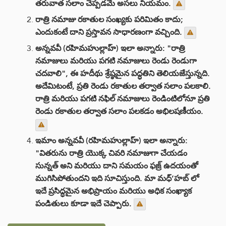
తరువాత సలాం చెప్పడమే అసలు నియమం.
రాత్రి నమాజు రకాతుల సంఖ్యకు పరిమితం కాదు;
ఎందుకంటే దాని ప్రస్తావన సాధారణంగా వచ్చింది.
అన్నవవీ (రహిమహుల్లాహ్) ఇలా అన్నారు: "రాత్రి
నమాజులు మరియు పగటి నమాజులు రెండు రెండుగా
చదవాలి", ఈ హదీథు శ్రేష్ఠమైన పద్ధతిని తెలియజేస్తున్నది.
అదేమిటంటే, ప్రతి రెండు రకాతుల తర్వాత సలాం పలకాలి.
రాత్రి మరియు పగటి నఫిల్ నమాజులు రెండింటిలోనూ ప్రతి
రెండు రకాతుల తర్వాత సలాం పలకడం అభిలషణీయం.
ఇమాం అన్నవవీ (రహిమహుల్లాహ్) ఇలా అన్నారు:
"వితరును రాత్రి యొక్క చివరి నమాజుగా చేయడం
సున్నత్ అని మరియు దాని సమయం ఫజ్ర్ ఉదయంతో
ముగిసిపోతుందని ఇది సూచిస్తుంది. మా మధ్’హబ్ లో
ఇదే ప్రసిద్ధమైన అభిప్రాయం మరియు అధిక సంఖ్యాక
పండితులు కూడా ఇదే చెప్పారు.