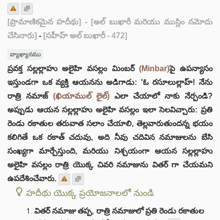
[ప్రామాణికమైన హదీథు]
- [అల్ బుఖారీ మరియు ముస్లిం నమోదు
చేసినారు]
-
[సహీహ్ అల్ బుఖారీ - 472]
వ్యాఖ్యానము
ప్రవక్త సల్లల్లాహు అలైహి వసల్లం మింబర్
(Minbar)
పై ఉపన్యాసం
ఇస్తుండగా ఒక వ్యక్తి ఆయనను అడిగాడు: 'ఓ రసూలుల్లాహ్! నేను
రాత్రి నమాజ్
(ఖియాముల్ లైల్)
ఎలా చేయాలో నాకు నేర్పండి?
అప్పుడు ఆయన సల్లల్లాహు అలైహి వసల్లం ఇలా సెలవిచ్చారు: ప్రతి
రెండు రకాతుల తరువాత సలాం చేయాలి, తెల్లవారుతుందన్న భయం
కలిగితే ఒక రకాత్ చదువు, అది నీవు చదివిన నమాజులను బేసి
సంఖ్యగా మార్చేస్తుంది, మరియు నిశ్చయంగా ఆయన సల్లల్లాహు
అలైహి వసల్లం రాత్రి యొక్క చివరి నమాజును వితర్ గా చేయమని
ఉపదేశించేవారు.
హదీథు యొక్క ప్రయోజనాలలో నుండి
వితర్ నమాజు తప్ప, రాత్రి నమాజులో ప్రతి రెండు రకాతుల