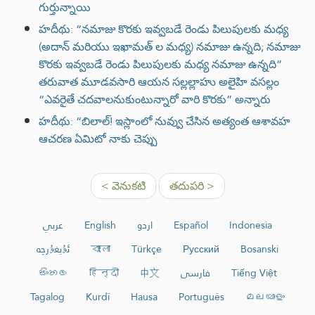
గుర్తున్నాయి
హదీథు: “నమాజు కొరకు ఇవ్వబడే రెండు పిలుపులకు మధ్య
(అదాన్ మరియు ఇఖామత్ ల మధ్య) నమాజు ఉన్నది; నమాజు
కొరకు ఇవ్వబడే రెండు పిలుపులకు మధ్య నమాజు ఉన్నది”
తరువాత మూడవసారి ఆయన సల్లల్లాహు అలైహి వసల్లం
“ఎవరైతే చదవాలనుకుంటున్నారో వారి కొరకు” అన్నారు
హదీథు: “బిలాల్! ఇస్లాంలో నువ్వు చేసిన అత్యంత ఆశావహ
ఆచరణ ఏమిటో నాకు చెప్పు
< వెనుకటి
తదుపరి >
عربي
English
اردو
Español
Indonesia
ئۇيغۇرچە
বাংলা
Türkçe
Русский
Bosanski
සිංහල
हिन्दी
中文
فارسی
Tiếng Việt
Tagalog
Kurdî
Hausa
Português
മലയാളം