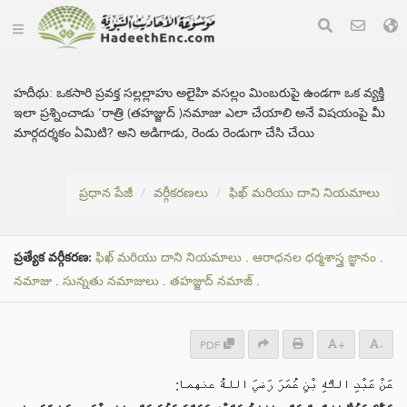
హదీథు:
ఒకసారి ప్రవక్త సల్లల్లాహు అలైహి వసల్లం మింబరుపై ఉండగా ఒక వ్యక్తి
ఇలా ప్రశ్నించాడు ’రాత్రి (తహజ్జుద్ )నమాజు ఎలా చేయాలి అనే విషయంపై మీ
మార్గదర్శకం ఏమిటి? అని అడిగాడు, రెండు రెండుగా చేసి చేయి
ప్రధాన పేజీ
వర్గీకరణలు
ఫిఖ్ మరియు దాని నియమాలు
ప్రత్యేక వర్గీకరణ:
ఫిఖ్ మరియు దాని నియమాలు
.
ఆరాధనల ధర్మశాస్త్ర జ్ఞానం
.
నమాజు
.
సున్నతు నమాజులు
.
తహజ్జుద్ నమాజ్
.
PDF
+
-
عَنْ عَبْدِ اللَّهِ بْنِ عُمَرَ رَضيَ اللهُ عنهما: