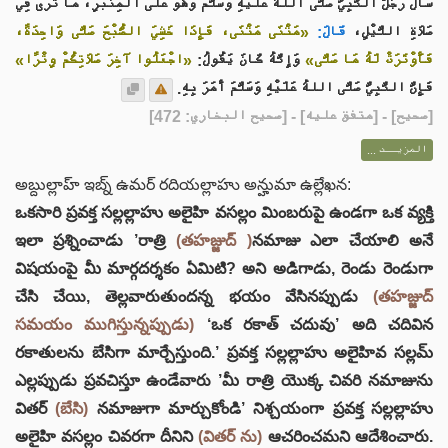
سَأَلَ رَجُلٌ النَّبِيَّ صَلَّى اللهُ عَلَيْهِ وَسَلَّمَ وَهُوَ عَلَى المِنْبَرِ، مَا تَرَى فِي
صَلاَةِ اللَّيْلِ،
قَالَ:
«مَثْنَى مَثْنَى، فَإِذَا خَشِيَ الصُّبْحَ صَلَّى وَاحِدَةً،
فَأَوْتَرَتْ لَهُ مَا صَلَّى»
وَإِنَّهُ كَانَ يَقُولُ:
«اجْعَلُوا آخِرَ صَلاَتِكُمْ وِتْرًا»
فَإِنَّ النَّبِيَّ صَلَّى اللهُ عَلَيْهِ وَسَلَّمَ أَمَرَ بِهِ.
] - [متفق عليه] - [صحيح البخاري: 472]
صحيح
[
المزيــد ...
అబ్దుల్లాహ్ ఇబ్న్ ఉమర్ రదియల్లాహు అన్హుమా ఉల్లేఖన:
ఒకసారి ప్రవక్త సల్లల్లాహు అలైహి వసల్లం మింబరుపై ఉండగా ఒక వ్యక్తి
ఇలా ప్రశ్నించాడు ’రాత్రి
(తహజ్జుద్ )
నమాజు ఎలా చేయాలి అనే
విషయంపై మీ మార్గదర్శకం ఏమిటి? అని అడిగాడు, రెండు రెండుగా
చేసి చేయి, తెల్లవారుతుందన్న భయం వేసినప్పుడు
(తహజ్జుద్
సమయం ముగిస్తున్నప్పుడు)
‘ఒక రకాత్ చదువు’ అది చదివిన
రకాతులను బేసిగా మార్చేస్తుంది.’ ప్రవక్త సల్లల్లాహు అలైహివ సల్లమ్
ఎల్లప్పుడు ప్రవచిస్తూ ఉండేవారు ’మీ రాత్రి యొక్క చివరి నమాజును
వితర్
(బేసి)
నమాజుగా మార్చుకోండి’ నిశ్చయంగా ప్రవక్త సల్లల్లాహు
అలైహి వసల్లం చివరగా దీనిని
(వితర్ ను)
ఆచరించమని ఆదేశించారు.