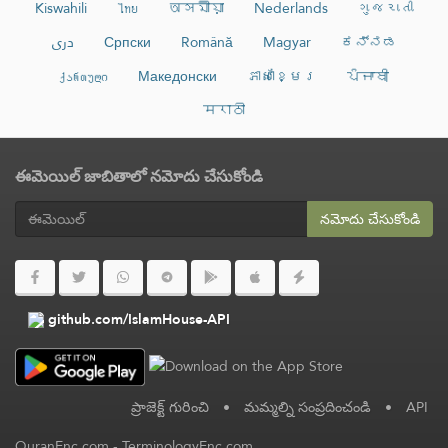
Kiswahili
ไทย
অসমীয়া
Nederlands
ગુજરાતી
دری
Српски
Română
Magyar
ಕನ್ನಡ
ქართული
Македонски
ភាសាខ្មែរ
ਪੰਜਾਬੀ
मराठी
ఈమెయిల్ జాబితాలో నమోదు చేసుకోండి
నమోదు చేసుకోండి
github.com/IslamHouse-API
ప్రాజెక్ట్ గురించి
•
మమ్మల్ని సంప్రదించండి
•
API
QuranEnc.com
-
TerminologyEnc.com