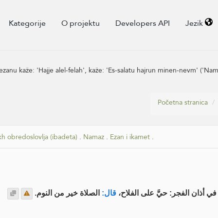
Kategorije
O projektu
Developers API
Jezik
nu kaže: 'Hajje alel-felah', kaže: 'Es-salatu hajrun minen-nevm' ('Namaz
Početna stranica
kh obredoslovlja (ibadeta)
.
Namaz
.
Ezan i ikamet
.
ي أذان الفجر: حيَّ على الفلاح
قال:
الصلاة خير من النوم.