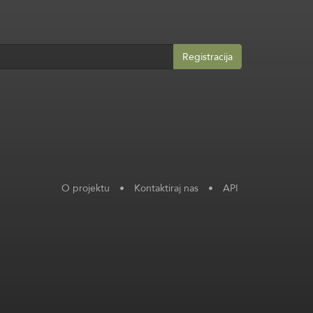
Registracija
O projektu
•
Kontaktiraj nas
•
API