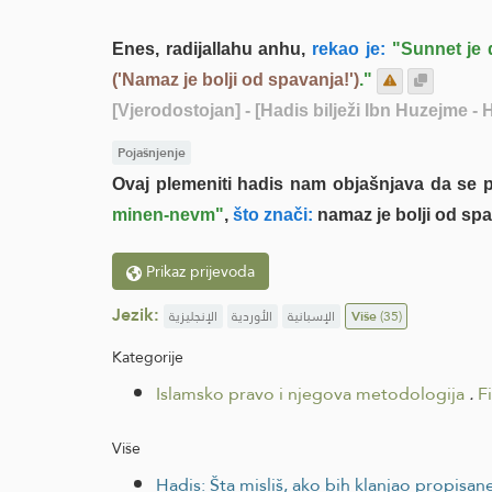
Enes, radijallahu anhu,
rekao je:
"Sunnet je 
('Namaz je bolji od spavanja!')
."
[Vjerodostojan]
- [Hadis bilježi Ibn Huzejme - H
Pojašnjenje
Ovaj plemeniti hadis nam objašnjava da se p
minen-nevm"
,
što znači:
namaz je bolji od spa
Prikaz prijevoda
Jezik:
الإنجليزية
الأوردية
الإسبانية
Više
(35)
Kategorije
Islamsko pravo i njegova metodologija
.
F
Više
Hadis: Šta misliš, ako bih klanjao propis