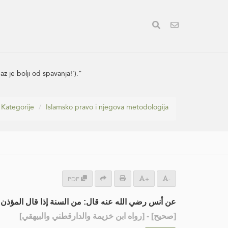
 je bolji od spavanja!')."
Kategorije
Islamsko pravo i njegova metodologija
PDF
+
-
عن أنس رضي الله عنه قال: من السنة إذا قال المؤذن ف،
] - [رواه ابن خزيمة والدارقطني والبيهقي]
صحيح
[