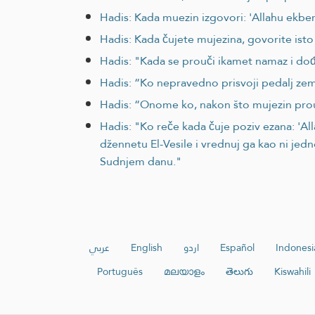
Hadis: Kada muezin izgovori: 'Allahu ekber, 
Hadis: Kada čujete mujezina, govorite isto 
Hadis: "Kada se prouči ikamet namaz i do
Hadis: “Ko nepravedno prisvoji pedalj ze
Hadis: “Onome ko, nakon što mujezin prou
Hadis: "Ko reče kada čuje poziv ezana: 
džennetu El-Vesile i vrednuj ga kao ni je
Sudnjem danu."
عربي
English
اردو
Español
Indonesi
Português
മലയാളം
తెలుగు
Kiswahili