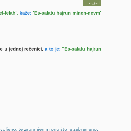
المزيــد ...
-felah',
kaže:
'Es-salatu hajrun minen-nevm'
 u jednoj rečenici,
a to je:
"Es-salatu hajrun
voljeno, te zabranjenim ono što je zabranjeno,