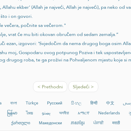
Allahu ekber' (Allah je najveći, Allah je najveći), pa neko od v
što i on govori.
đe večera, počnite sa večerom."
mlje, vrat će mu biti okovan obručem od sedam zemalja.”
či ezan, izgovori: ‘Svjedočim da nema drugog boga osim Allah
'Allahu moj, Gospodaru ovog potpunog Poziva i tek uspostav
dnog drugog roba, te ga proživi na Pohvaljenom mjestu koje si
< Prethodni
Sljedeći >
a
বাংলা
Türkçe
Русский
සිංහල
हिन्दी
中文
رسی
မြန်မာ
ไทย
پښتو
অসমীয়া
አማርኛ
Nederlands
ગ
ქართული
Македонски
ភាសាខ្មែរ
ਪੰਜਾਬੀ
मराठी