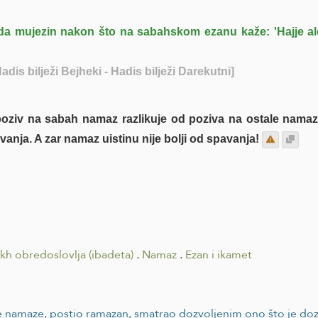
da mujezin nakon što na sabahskom ezanu kaže: 'Hajje alel
adis bilježi Bejheki - Hadis bilježi Darekutni]
oziv na sabah namaz razlikuje od poziva na ostale namaze
vanja. A zar namaz uistinu nije bolji od spavanja!
ikh obredoslovlja (ibadeta)
.
Namaz
.
Ezan i ikamet
ane namaze, postio ramazan, smatrao dozvoljenim ono što je doz