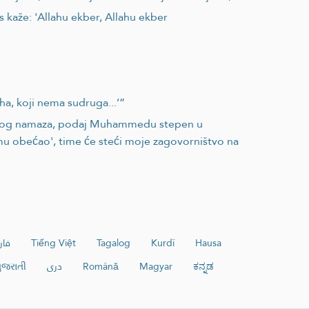
as kaže: 'Allahu ekber, Allahu ekber
a, koji nema sudruga...’”
ljenog namaza, podaj Muhammedu stepen u
 mu obećao', time će steći moje zagovorništvo na
فا
Tiếng Việt
Tagalog
Kurdî
Hausa
ુજરાતી
دری
Română
Magyar
ಕನ್ನಡ