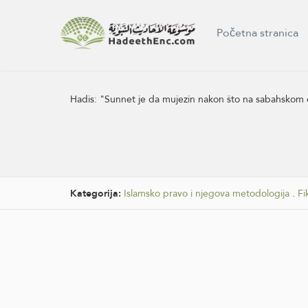
Početna stranica
Hadis:
"Sunnet je da mujezin nakon što na sabahskom eza
Kategorija:
Islamsko pravo i njegova metodologija
.
Fi