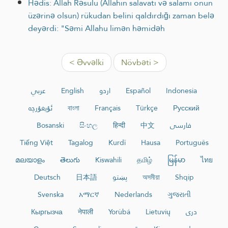
Hədis: Allah Rəsulu (Allahın salavatı və salamı onun
üzərinə olsun) rükudan belini qaldırdığı zaman belə
deyərdi: "Səmi Allahu limən həmidəh
< Əvvəlki
Növbəti >
عربي
English
اردو
Español
Indonesia
ئۇيغۇرچە
বাংলা
Français
Türkçe
Русский
Bosanski
සිංහල
हिन्दी
中文
فارسی
Tiếng Việt
Tagalog
Kurdî
Hausa
Português
മലയാളം
తెలుగు
Kiswahili
தமிழ்
မြန်မာ
ไทย
Deutsch
日本語
پښتو
অসমীয়া
Shqip
Svenska
አማርኛ
Nederlands
ગુજરાતી
Кыргызча
नेपाली
Yorùbá
Lietuvių
دری