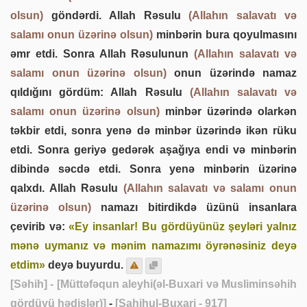
olsun)
göndərdi. Allah Rəsulu
(Allahın salavatı və
salamı onun üzərinə olsun)
minbərin bura qoyulmasını
əmr etdi. Sonra Allah Rəsulunun
(Allahın salavatı və
salamı onun üzərinə olsun)
onun üzərində namaz
qıldığını gördüm: Allah Rəsulu
(Allahın salavatı və
salamı onun üzərinə olsun)
minbər üzərində olarkən
təkbir etdi, sonra yenə də minbər üzərində ikən rüku
etdi. Sonra geriyə gedərək aşağıya endi və minbərin
dibində səcdə etdi. Sonra yenə minbərin üzərinə
qalxdı. Allah Rəsulu
(Allahın salavatı və salamı onun
üzərinə olsun)
namazı bitirdikdə üzünü insanlara
çevirib və:
«Ey insanlar! Bu gördüyünüz şeyləri yalnız
mənə uymanız və mənim namazımı öyrənəsiniz deyə
etdim»
deyə buyurdu.
[Səhih]
- [Müttəfəqun aleyhi(əl-Buxari və Musliminsəhih
gördüyü hədislər)]
-
[Sahihul-Buxari - 917]