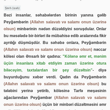
Şərh (izah)
Bəzi insanlar, səhabələrdən birinin yanına gəlib
Peyğəmbərin
(Allahın salavatı və salamı onun üzərinə
olsun)
minbərinin nədən düzəldiyini soruşdular. Onlar
bu məsələdə bir-birləri ilə mübahisə edib aralarında fikir
ayrılığı düşmüşdür. Bu səhəbə onlara, Peyğəmbərin
(Allahın salavatı və salamı onun üzərinə olsun)
nəccar
köləsi olan Ənsarlı bir qadına:
"Kölənə əmr et, mənim
üçün insanlara xitab etdiyim zaman üzərinə otura
biləcəyim, taxtalardan bir şey düzəltsin"
- diyə
buyurduğunu xəbər verdi. Qadın da Peyğəmbərin
(Allahın salavatı və salamı onun üzərinə olsun)
bu
tələbini yerinə yetirib, köləsinə Tarfə meşəsinin
ağaclarından Peyğəmbər
(Allahın salavatı və salamı
onun üzərinə olsun)
üçün bir minbəri düzəltməsini əmr