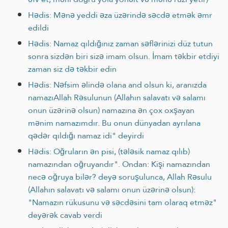
Hədis: Mənə yeddi əza üzərində səcdə etmək əmr
edildi
Hədis: Namaz qıldığınız zaman səflərinizi düz tutun
sonra sizdən biri sizə imam olsun. İmam təkbir etdiyi
zaman siz də təkbir edin
Hədis: Nəfsim əlində olana and olsun ki, aranızda
namazıAllah Rəsulunun (Allahın salavatı və salamı
onun üzərinə olsun) namazına ən çox oxşayan
mənim namazımdır. Bu onun dünyadan ayrılana
qədər qıldığı namaz idi" deyirdi
Hədis: Oğruların ən pisi, (tələsik namaz qılıb)
namazından oğruyandır". Ondan: Kişi namazından
necə oğruya bilər? deyə soruşulunca, Allah Rəsulu
(Allahın salavatı və salamı onun üzərinə olsun):
"Namazın rükusunu və səcdəsini tam olaraq etməz"
deyərək cavab verdi