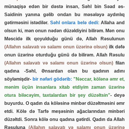
münaqişə edən bir dəstə insan, Səhl bin Səad əs-
Saidinin yanına gəlib ondan bu məsələyə aydınlıq
gətirməsini istədilər.
Səhl onlara belə dedi:
Allaha and
olsun ki, mən onun nədən düzəldiyini bilirəm. Mən onu
Məscidə ilk qoyulduğu günü də, Allah Rəsulunun
(Allahın salavatı və salamı onun üzərinə olsun)
ilk dəfə
onun üzərinə oturduğu günü də bilirəm. Allah Rəsulu
(Allahın salavatı və salamı onun üzərinə olsun)
filan
qadına -Səhl, Ənsardan olan bu qadının adını
söyləmişdir-
bir nəfəri gödərib:
"Nəccar, kölənə əmr et,
mənim üçün insanlara xitab etdiyim zaman üzərinə
otura biləcəyim, taxtalardan bir şey düzəltsin"
- deyə
buyurdu. O qadın da köləsinə minbər düzəltməsini əmr
etdi. Kölə də Tarfə meşəsinin ağaclarından minbəri
düzəltdi. Sonra kölə onu qadına gətirdi. Qadın da Allah
Rəsuluna
(Allahın salavatı və salamı onun üzərinə