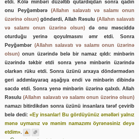
etdi. Kölə minbəri düzəltib qutardıqdan sonra qadın
onu Peyğəmbərə
(Allahın salavatı və salamı onun
üzərinə olsun)
göndərdi, Allah Rəsulu
(Allahın salavatı
və salamı onun üzərinə olsun)
də onu məsciddə
oturduğu yerinə qoyulmasını əmr etdi. Sonra
Peyğəmbər
(Allahın salavatı və salamı onun üzərinə
olsun)
onun üzərində belə bir namaz qıldı: minbərin
üzərində təkbir etdi sonra yenə minbərin üzərində
olarkən rüku etdi. Sonra üzünü arxaya döndərmədən
geri addımlayaraq aşağıya endi və minbərin dibində
səcdə etdi. Sonra yenə minbərin üzərinə qalxdı. Allah
Rəsulu
(Allahın salavatı və salamı onun üzərinə olsun)
namazı bitirdikdən sonra üzünü insanlara tərəf çevirib
belə dedi:
«Ey insanlar! Bu gördüyünüz əməlləri yalnız
mənə uymanız və mənim namazımı öyrənəsiniz deyə
etdim»
.