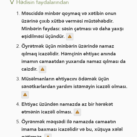
Hədisin faydalarından
Məsciddə minbər qoymaq və xətibin onun
üzərinə çıxıb xütbə verməsi müstəhəbdir.
Minbərin faydası: səsin çatması və daha yaxşı
eşidilməsi üçündür.
Öyrətmək üçün minbərin üzərində namaz
qılmaq icazəlidir. Həmçinin ehtiyac anında
imamın camaatdan yuxarıda namaz qılması da
caizdir.
Müsəlmanların ehtiyacını ödəmək üçün
sənətkarlardan yardım istəməyin icazəli olması.
Ehtiyac üzündən namazda az bir hərəkət
etmənin icazəli olması.
Öyrənmək məqsədi ilə namazda camaatın
imama baxması icazəlidir və bu, xüşuya xələl
gətirməz.