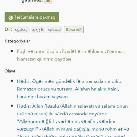
Tərcümələrə baxmaq
Dil:
الإنجليزية
الأوردية
الإسبانية
Əlavə
(62)
Kateqoriyalar
Fiqh və onun üsulu
.
İbadətlərin əhkamı
.
Namaz
.
Namazın qılınma qaydası
Əlavə
Hədis: Əgər mən gündəlik fərz namazlarını qılıb,
Ramazan orucunu tutsam, Allahın halalını halal,
haramını haram saysam
Hədis: Allah Rəsulu (Allahın salavatı və salamı onun
üzərinə olsun) iki səcdə arasında deyərdi:
"Allahummə-ğfirli, varhəmni, və afini, vəhdini
vərzuqni" - (Allahım məni bağışla, mənə rəhm et və
əfv et, məni doğru yola yönəlt və mənə ruzi yetir)