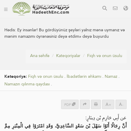
Hədis:
Ey insanlar! Bu gördüyünüz şeyləri yalnız mənə uymanız və
mənim namazımı öyrənəsiniz deyə etdim» deyə buyurdu
Ana səhifə
Kateqoriyalar
Fiqh və onun üsulu
Kateqoriya:
Fiqh və onun üsulu
.
İbadətlərin əhkamı
.
Namaz
.
Namazın qılınma qaydası
.
PDF
+
-
عن أَبِي حَازِمِ بْن دِينَارٍ:
أَنَّ رِجَالًا أَتَوْا سَهْلَ بْنَ سَعْدٍ السَّاعِدِيَّ، وَقَدِ امْتَرَوْا فِي الْمِنْبَرِ مِمَّ