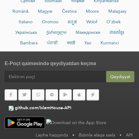
Српски
Soomaali
тоҷикӣ
Kinyarwanda
Română
Magyar
Čeština
Moore
Malagasy
Italiano
Oromoo
ಕನ್ನಡ
Wolof
O‘zbek
Українська
ქართული
Македонски
ភាសាខ្មែរ
Bambara
ਪੰਜਾਬੀ
मराठी
Yao
Kurmancî
E-Poçt qaiməsində qeydiyatdan keçmə
Qeydiyyat
github.com/IslamHouse-API
Layihə haqqında
•
Bizimlə əlaqə saxla
•
API