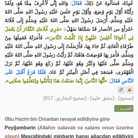
عُودُهُ، فَسَأَلُوهُ عَنْ ذَلِكَ،
فَقَالَ:
وَاللهِ إِنِّي لَأَعْرِفُ مِمَّا هُوَ، وَلَقَدْ
رَأَيْتُهُ أَوَّلَ يَوْمٍ وُضِعَ، وَأَوَّلَ يَوْمٍ جَلَسَ عَلَيْهِ رَسُولُ اللهِ صَلَّى اللهُ
عَلَيْهِ وَسَلَّمَ، أَرْسَلَ رَسُولُ اللهِ صَلَّى اللهُ عَلَيْهِ وَسَلَّمَ إِلَى فُلَانَةَ
-امْرَأَةٍ من الأنصار قَدْ سَمَّاهَا سَهْلٌ-:
«مُرِي غُلَامَكِ النَّجَّارَ أَنْ يَعْمَلَ
لِي أَعْوَادًا أَجْلِسُ عَلَيْهِنَّ إِذَا كَلَّمْتُ النَّاسَ»
، فَأَمَرَتْهُ فَعَمِلَهَا مِنْ
طَرْفَاءِ الْغَابَةِ، ثُمَّ جَاءَ بِهَا، فَأَرْسَلَتْ إِلَى رَسُولِ اللهِ صَلَّى اللهُ عَلَيْهِ
وَسَلَّمَ، فَأَمَرَ بِهَا فَوُضِعَتْ هَاهُنَا، ثُمَّ رَأَيْتُ رَسُولَ اللهِ صَلَّى اللهُ عَلَيْهِ
وَسَلَّمَ صَلَّى عَلَيْهَا وَكَبَّرَ وَهُوَ عَلَيْهَا، ثُمَّ رَكَعَ وَهُوَ عَلَيْهَا، ثُمَّ نَزَلَ
الْقَهْقَرَى، فَسَجَدَ فِي أَصْلِ الْمِنْبَرِ ثُمَّ عَادَ،
فَلَمَّا فَرَغَ أَقْبَلَ عَلَى
.
«أَيُّهَا النَّاسُ، إِنَّمَا صَنَعْتُ هَذَا لِتَأْتَمُّوا وَلِتَعَلَّمُوا صَلَاتِي»
النَّاسِ فَقَالَ:
] - [متفق عليه] - [صحيح البخاري: 917]
صحيح
[
المزيــد ...
Əbu Həzim bin Dinardan rəvayət edildiyinə görə
Peyğəmbərin
(Allahın salavatı və salamı onun üzərinə
olsun)
Məscidindəki minbərin hansı ağacdan edildiyini