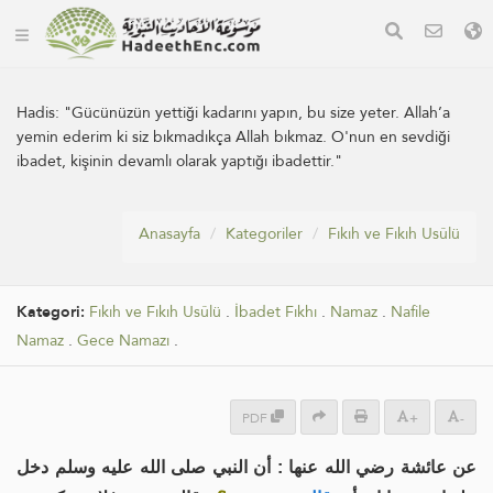
Hadis:
"Gücünüzün yettiği kadarını yapın, bu size yeter. Allah’a
yemin ederim ki siz bıkmadıkça Allah bıkmaz. O'nun en sevdiği
ibadet, kişinin devamlı olarak yaptığı ibadettir."
Anasayfa
Kategoriler
Fıkıh ve Fıkıh Usûlü
Kategori:
Fıkıh ve Fıkıh Usûlü
.
İbadet Fıkhı
.
Namaz
.
Nafile
Namaz
.
Gece Namazı
.
PDF
+
-
عن عائشة رضي الله عنها : أن النبي صلى الله عليه وسلم دخل