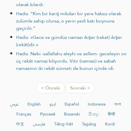
olarak kılardı.
Hadis: “Kim bir karış mikdarı bir yere haksız olarak
zulümle sahip olursa, o yerin yedi katı boynuna
geçirilir.”
Hadis: «Gece ve gündüz namazı ikişer (rekat) ikişer
(rekât)dir.»
Hadis: Nebi -sallallahu aleyhi ve sellem- geceleyin on
üç rekât namaz kılıyordu. Vitir (namazı) ve sabah
namazının iki rekât sünneti de bunun içinde idi.
< Önceki
Sonraki >
عربي
English
اردو
Español
Indonesia
বাংলা
Français
Русский
Bosanski
සිංහල
हिन्दी
中文
فارسی
Tiếng Việt
Tagalog
Kurdî