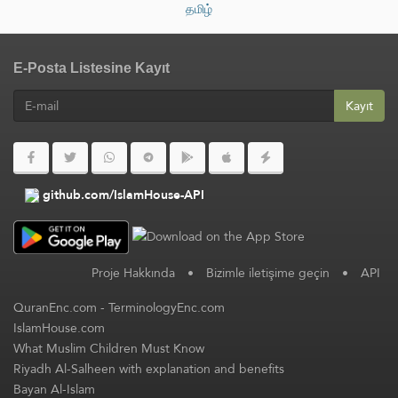
தமிழ்
E-Posta Listesine Kayıt
Kayıt
github.com/IslamHouse-API
Proje Hakkında
•
Bizimle iletişime geçin
•
API
QuranEnc.com
-
TerminologyEnc.com
IslamHouse.com
What Muslim Children Must Know
Riyadh Al-Salheen with explanation and benefits
Bayan Al-Islam