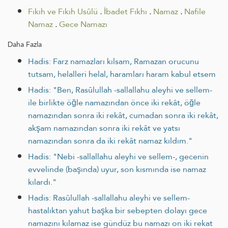
Fıkıh ve Fıkıh Usûlü
.
İbadet Fıkhı
.
Namaz
.
Nafile
Namaz
.
Gece Namazı
Daha Fazla
Hadis: Farz namazları kılsam, Ramazan orucunu
tutsam, helalleri helal, haramları haram kabul etsem
Hadis: "Ben, Rasûlullah -sallallahu aleyhi ve sellem-
ile birlikte öğle namazından önce iki rekât, öğle
namazından sonra iki rekât, cumadan sonra iki rekât,
akşam namazından sonra iki rekât ve yatsı
namazından sonra da iki rekât namaz kıldım."
Hadis: "Nebi -sallallahu aleyhi ve sellem-, gecenin
evvelinde (başında) uyur, son kısmında ise namaz
kılardı."
Hadis: Rasûlullah -sallallahu aleyhi ve sellem-
hastalıktan yahut başka bir sebepten dolayı gece
namazını kılamaz ise gündüz bu namazı on iki rekat