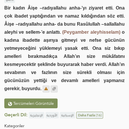
Bir kadın Âişe –radıyallahu anha-’yı ziyaret etti. Ona
çok ibadet yaptığından ve namaz kıldığından söz etti.
Âişe –radıyallahu anha- da bunu Rasûlullah –sallallahu
aleyhi ve sellem-’e anlattı.
(Peygamber aleyhisselam)
o
kadına ibadette aşırıya gitmeyi ve nefse gücünün
yetmeyeceğini yüklemeyi yasak etti. Ona siz bıkıp
amelleri bırakmadıkça Allah’ın size mükâfatını
kesmeyecektir şeklinde buyurarak haber verdi. Allah’ın
sevabının ve fazlının size sürekli olması için
gücünüzün yettiği ve devamlı amelleri yapmanız
gerekir, buyurdu.
Tercümeleri Görüntüle
Geçerli Dil:
الإنجليزية
الأوردية
الإسبانية
Daha Fazla
(16)
Kategoriler