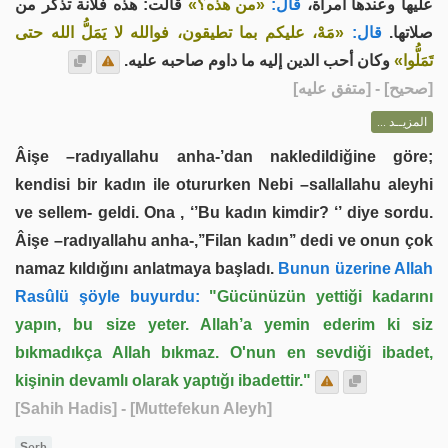
عليها وعندها امرأة،
قال:
«من هذه؟»
قالت: هذه فلانة تذكر من
صلاتها.
قال:
«مَهْ، عليكم بما تطيقون، فوالله لا يَمَلُّ الله حتى
تَمَلُّوا»
وكان أحب الدين إليه ما داوم صاحبه عليه.
] - [متفق عليه]
صحيح
[
المزيــد ...
Âişe –radıyallahu anha-’dan nakledildiğine göre;
kendisi bir kadın ile otururken Nebi –sallallahu aleyhi
ve sellem- geldi. Ona , ‘’Bu kadın kimdir? ‘’ diye sordu.
Âişe –radıyallahu anha-,’’Filan kadın’’ dedi ve onun çok
namaz kıldığını anlatmaya başladı.
Bunun üzerine Allah
Rasûlü şöyle buyurdu:
"Gücünüzün yettiği kadarını
yapın, bu size yeter. Allah’a yemin ederim ki siz
bıkmadıkça Allah bıkmaz. O'nun en sevdiği ibadet,
kişinin devamlı olarak yaptığı ibadettir."
[Sahih Hadis]
- [Muttefekun Aleyh]
Şerh